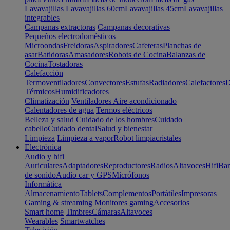
Lavavajillas
Lavavajillas 60cm
Lavavajillas 45cm
Lavavajillas
integrables
Campanas extractoras
Campanas decorativas
Pequeños electrodomésticos
Microondas
Freidoras
Aspiradores
Cafeteras
Planchas de
asar
Batidoras
Amasadores
Robots de Cocina
Balanzas de
Cocina
Tostadoras
Calefacción
Termoventiladores
Convectores
Estufas
Radiadores
Calefactores
D
Térmicos
Humidificadores
Climatización
Ventiladores
Aire acondicionado
Calentadores de agua
Termos eléctricos
Belleza y salud
Cuidado de los hombres
Cuidado
cabello
Cuidado dental
Salud y bienestar
Limpieza
Limpieza a vapor
Robot limpiacristales
Electrónica
Audio y hifi
Auriculares
Adaptadores
Reproductores
Radios
Altavoces
Hifi
Bar
de sonido
Audio car y GPS
Micrófonos
Informática
Almacenamiento
Tablets
Complementos
Portátiles
Impresoras
Gaming & streaming
Monitores gaming
Accesorios
Smart home
Timbres
Cámaras
Altavoces
Wearables
Smartwatches