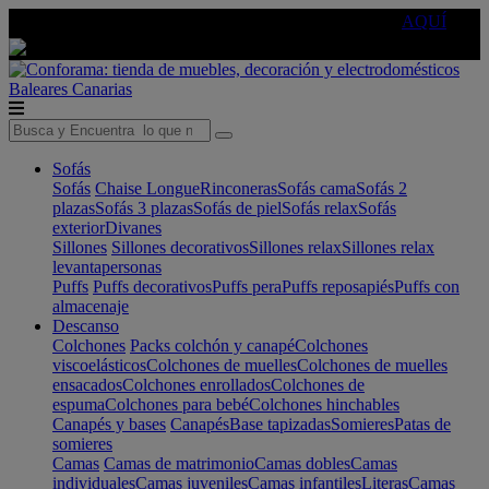
🔵Cambia tu electro con
-10% EXTRA
de descuento ☑️
AQUÍ
Baleares
Canarias
Sofás
Sofás
Chaise Longue
Rinconeras
Sofás cama
Sofás 2
plazas
Sofás 3 plazas
Sofás de piel
Sofás relax
Sofás
exterior
Divanes
Sillones
Sillones decorativos
Sillones relax
Sillones relax
levantapersonas
Puffs
Puffs decorativos
Puffs pera
Puffs reposapiés
Puffs con
almacenaje
Descanso
Colchones
Packs colchón y canapé
Colchones
viscoelásticos
Colchones de muelles
Colchones de muelles
ensacados
Colchones enrollados
Colchones de
espuma
Colchones para bebé
Colchones hinchables
Canapés y bases
Canapés
Base tapizadas
Somieres
Patas de
somieres
Camas
Camas de matrimonio
Camas dobles
Camas
individuales
Camas juveniles
Camas infantiles
Literas
Camas