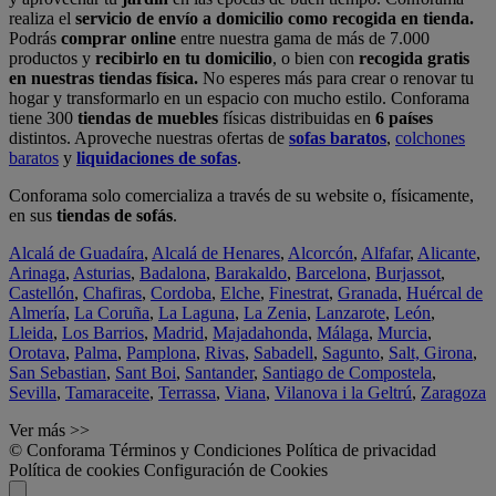
realiza el
servicio de envío a domicilio como recogida en tienda.
Podrás
comprar online
entre nuestra gama de más de 7.000
productos y
recibirlo en tu domicilio
, o bien con
recogida gratis
en nuestras tiendas física.
No esperes más para crear o renovar tu
hogar y transformarlo en un espacio con mucho estilo. Conforama
tiene 300
tiendas de muebles
físicas distribuidas en
6 países
distintos. Aproveche nuestras ofertas de
sofas baratos
,
colchones
baratos
y
liquidaciones de sofas
.
Conforama solo comercializa a través de su website o, físicamente,
en sus
tiendas de sofás
.
Alcalá de Guadaíra
,
Alcalá de Henares
,
Alcorcón
,
Alfafar
,
Alicante
,
Arinaga
,
Asturias
,
Badalona
,
Barakaldo
,
Barcelona
,
Burjassot
,
Castellón
,
Chafiras
,
Cordoba
,
Elche
,
Finestrat
,
Granada
,
Huércal de
Almería
,
La Coruña
,
La Laguna
,
La Zenia
,
Lanzarote
,
León
,
Lleida
,
Los Barrios
,
Madrid
,
Majadahonda
,
Málaga
,
Murcia
,
Orotava
,
Palma
,
Pamplona
,
Rivas
,
Sabadell
,
Sagunto
,
Salt, Girona
,
San Sebastian
,
Sant Boi
,
Santander
,
Santiago de Compostela
,
Sevilla
,
Tamaraceite
,
Terrassa
,
Viana
,
Vilanova i la Geltrú
,
Zaragoza
Ver más >>
© Conforama
Términos y Condiciones
Política de privacidad
Política de cookies
Configuración de Cookies