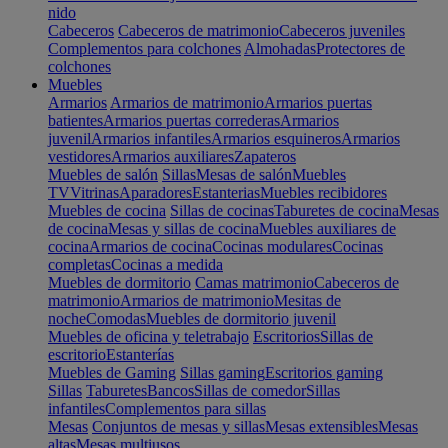
nido
Cabeceros
Cabeceros de matrimonio
Cabeceros juveniles
Complementos para colchones
Almohadas
Protectores de
colchones
Muebles
Armarios
Armarios de matrimonio
Armarios puertas
batientes
Armarios puertas correderas
Armarios
juvenil
Armarios infantiles
Armarios esquineros
Armarios
vestidores
Armarios auxiliares
Zapateros
Muebles de salón
Sillas
Mesas de salón
Muebles
TV
Vitrinas
Aparadores
Estanterias
Muebles recibidores
Muebles de cocina
Sillas de cocinas
Taburetes de cocina
Mesas
de cocina
Mesas y sillas de cocina
Muebles auxiliares de
cocina
Armarios de cocina
Cocinas modulares
Cocinas
completas
Cocinas a medida
Muebles de dormitorio
Camas matrimonio
Cabeceros de
matrimonio
Armarios de matrimonio
Mesitas de
noche
Comodas
Muebles de dormitorio juvenil
Muebles de oficina y teletrabajo
Escritorios
Sillas de
escritorio
Estanterías
Muebles de Gaming
Sillas gaming
Escritorios gaming
Sillas
Taburetes
Bancos
Sillas de comedor
Sillas
infantiles
Complementos para sillas
Mesas
Conjuntos de mesas y sillas
Mesas extensibles
Mesas
altas
Mesas multiusos