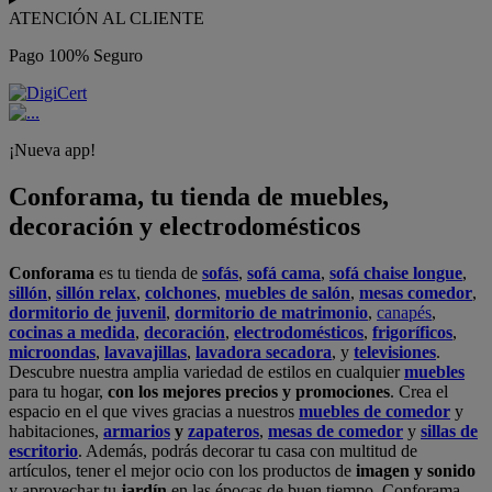
ATENCIÓN AL CLIENTE
Pago 100% Seguro
¡Nueva app!
Conforama, tu tienda de muebles,
decoración y electrodomésticos
Conforama
es tu tienda de
sofás
,
sofá cama
,
sofá chaise longue
,
sillón
,
sillón relax
,
colchones
,
muebles de salón
,
mesas comedor
,
dormitorio de juvenil
,
dormitorio de matrimonio
,
canapés
,
cocinas a medida
,
decoración
,
electrodomésticos
,
frigoríficos
,
microondas
,
lavavajillas
,
lavadora secadora
, y
televisiones
.
Descubre nuestra amplia variedad de estilos en cualquier
muebles
para tu hogar,
con los mejores precios y promociones
. Crea el
espacio en el que vives gracias a nuestros
muebles de comedor
y
habitaciones,
armarios
y
zapateros
,
mesas de comedor
y
sillas de
escritorio
. Además, podrás decorar tu casa con multitud de
artículos, tener el mejor ocio con los productos de
imagen y sonido
y aprovechar tu
jardín
en las épocas de buen tiempo. Conforama