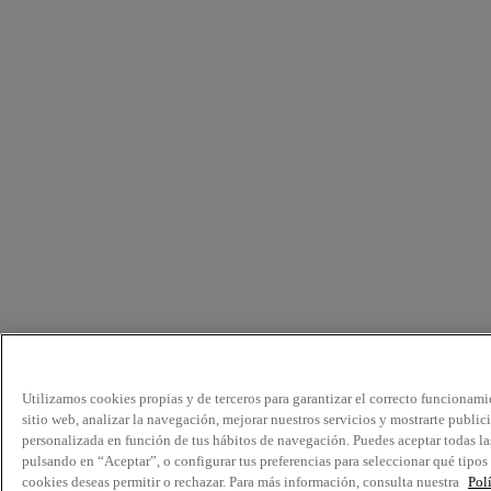
Utilizamos cookies propias y de terceros para garantizar el correcto funcionami
sitio web, analizar la navegación, mejorar nuestros servicios y mostrarte public
personalizada en función de tus hábitos de navegación. Puedes aceptar todas la
pulsando en “Aceptar”, o configurar tus preferencias para seleccionar qué tipos
cookies deseas permitir o rechazar. Para más información, consulta nuestra
Pol