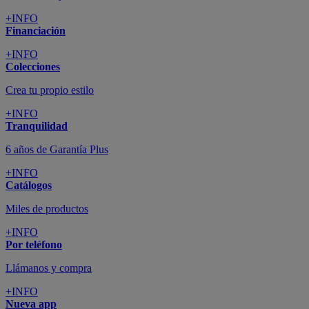
+INFO
Financiación
+INFO
Colecciones
Crea tu propio estilo
+INFO
Tranquilidad
6 años de Garantía Plus
+INFO
Catálogos
Miles de productos
+INFO
Por teléfono
Llámanos y compra
+INFO
Nueva app