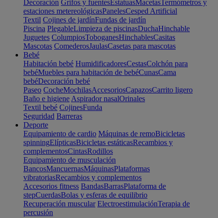
Decoración
Grifos y fuentes
Estatuas
Macetas
Termómetros y
estaciones metereológicas
Paneles
Cesped Artificial
Textil
Cojines de jardín
Fundas de jardín
Piscina
Plegable
Limpieza de piscinas
Ducha
Hinchable
Juguetes
Columpios
Toboganes
Hinchables
Casitas
Mascotas
Comederos
Jaulas
Casetas para mascotas
Bebé
Habitación bebé
Humidificadores
Cestas
Colchón para
bebé
Muebles para habitación de bebé
Cunas
Cama
bebé
Decoración bebé
Paseo
Coche
Mochilas
Accesorios
Capazos
Carrito ligero
Baño e higiene
Aspirador nasal
Orinales
Textil bebé
Cojines
Funda
Seguridad
Barreras
Deporte
Equipamiento de cardio
Máquinas de remo
Bicicletas
spinning
Elípticas
Bicicletas estáticas
Recambios y
complementos
Cintas
Rodillos
Equipamiento de musculación
Bancos
Mancuernas
Máquinas
Plataformas
vibratorias
Recambios y complementos
Accesorios fitness
Bandas
Barras
Plataforma de
step
Cuerdas
Bolas y esferas de equilibrio
Recuperación muscular
Electroestimulación
Terapia de
percusión