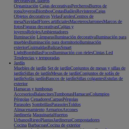
decorativas
Cuadros
Organización
Cajas decorativas
Percheros
Burros de
ropa
Joyeros
Biombos
Cestas
Baúles
Revisteros
Cajas
Objetos decorativos
Velas
Faroles
Centros de
mesa
Navidad
Flores artificiales
Maceteros
Jarrones
Marcos de
fotos
Figuras decorativas
Cajitas y
joyeros
Relojes
Ambientadores
Iluminación
Lámparas
Iluminación decorativa
Iluminación para
muebles
Iluminación para dormitorio
Iluminación
exterior
Guirnaldas
Balizas
Smart
Light
Bombillas
Focos
Iluminación con rieles
Cintas Led
Tendencias y temporadas
Jardín
Muebles de jardín
Set de jardín
Conjuntos de mesas y sillas de
jardín
Sillas de jardín
Mesas de jardín
Conjuntos de sofás de
jardín
Sofás jardín
Bancos de jardín
Sillas colgantes
Estufas de
exterior
Hamacas y tumbonas
Accesorios
Balancines
Tumbonas
Hamacas
Columpios
Pérgolas
Cenadores
Carpas
Pérgolas
Parasoles
Sombrillas
Parasoles
Toldos
Almacenamiento
Armarios
Arcones
Jardinería
Maquinaria
Huertos
Urbanos
Riego
Plantas
Jardineras
Compostadores
Cocina
Barbacoas
Cocina de exterior