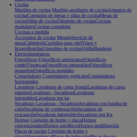
Cocina
Muebles de cocina
Muebles auxiliares de cocina
Armarios de
cocina
Conjuntos de mesas y sillas de cocina
Mesas de
cocina
Sillas de cocina
Taburetes de cocina
Cocinas
modulares
Cocinas completas
Cocinas a medida
Accesorios de cocina
Menaje
Servicio de
mesa
Cubertería
Cuchillos para chef
Vinos y
licores
Botellas
Utensilios de cocina
Vajilla
Bandejas
Electrodomésticos
Frigoríficos
Frigoríficos americanos
Frigoríficos
combi
Vinotecas
Frigoríficos integrables
Frigoríficos
pequeños
Frigoríficos portátiles
Congeladores
Congeladores verticales
Congeladores
horizontales
Lavadoras
Lavadoras de carga frontal
Lavadoras de carga
superior
Lavadoras - Secadoras
Lavadoras
integrables
Lavadoras por kg
Secadoras
Lavadoras - Secadoras
Secadoras con bomba de
calor
Secadoras de condensación
Secadoras de
evacuación
Secadoras integrables
Secadoras por Kg
Hornos
Conjunto de horno y placa
Hornos
convencionales
Hornos pirolíticos
Hornos multifunción
Placas de cocina
Conjunto de horno y
placa
Vitrocerámica
Placas de inducción
Placas de gas