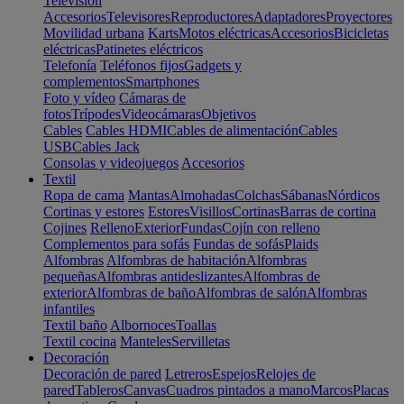
Televisión
Accesorios
Televisores
Reproductores
Adaptadores
Proyectores
Movilidad urbana
Karts
Motos eléctricas
Accesorios
Bicicletas
eléctricas
Patinetes eléctricos
Telefonía
Teléfonos fijos
Gadgets y
complementos
Smartphones
Foto y vídeo
Cámaras de
fotos
Trípodes
Videocámaras
Objetivos
Cables
Cables HDMI
Cables de alimentación
Cables
USB
Cables Jack
Consolas y videojuegos
Accesorios
Textil
Ropa de cama
Mantas
Almohadas
Colchas
Sábanas
Nórdicos
Cortinas y estores
Estores
Visillos
Cortinas
Barras de cortina
Cojines
Relleno
Exterior
Fundas
Cojín con relleno
Complementos para sofás
Fundas de sofás
Plaids
Alfombras
Alfombras de habitación
Alfombras
pequeñas
Alfombras antideslizantes
Alfombras de
exterior
Alfombras de baño
Alfombras de salón
Alfombras
infantiles
Textil baño
Albornoces
Toallas
Textil cocina
Manteles
Servilletas
Decoración
Decoración de pared
Letreros
Espejos
Relojes de
pared
Tableros
Canvas
Cuadros pintados a mano
Marcos
Placas