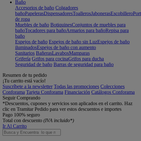
Baño
Accesorios de baño
Colgadores
baño
Papeleras
Dispensadores
Toalleros
Jaboneras
Escobillero
Port
de ropa
Muebles de baño
Botiquines
Conjuntos de muebles para
baño
Tocadores para baño
Armarios para baño
Repisa para
baño
Espejos de baño
Espejos de baño sin Luz
Espejos de baño
iluminados
Espejos de baño con aumento
Sanitarios
Bañeras
Lavabos
Mamparas
Grifería
Grifos para cocina
Grifos para ducha
Seguridad de baño
Barras de seguridad para baño
Resumen de tu pedido
¡Tu carrito está vacío!
Suscríbete a la newsletter
Todas las promociones
Colecciones
Conforama
Tarjeta Conforama
Financiación
Catálogos Conforama
Seguir Comprando
*Descuentos, cupones y servicios son aplicados en el carrito. Haz
clic en Tramitar Pedido para ver estos descuentos e importes
Pago 100% seguro
Total con descuento
(IVA incluido*)
Ir Al Carrito