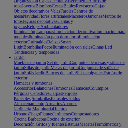
Organización
Cajas decorativas
Percheros
Burros de
ropa
Joyeros
Biombos
Cestas
Baúles
Revisteros
Cajas
Objetos decorativos
Velas
Faroles
Centros de
mesa
Navidad
Flores artificiales
Maceteros
Jarrones
Marcos de
fotos
Figuras decorativas
Cajitas y
joyeros
Relojes
Ambientadores
Iluminación
Lámparas
Iluminación decorativa
Iluminación para
muebles
Iluminación para dormitorio
Iluminación
exterior
Guirnaldas
Balizas
Smart
Light
Bombillas
Focos
Iluminación con rieles
Cintas Led
Tendencias y temporadas
Jardín
Muebles de jardín
Set de jardín
Conjuntos de mesas y sillas de
jardín
Sillas de jardín
Mesas de jardín
Conjuntos de sofás de
jardín
Sofás jardín
Bancos de jardín
Sillas colgantes
Estufas de
exterior
Hamacas y tumbonas
Accesorios
Balancines
Tumbonas
Hamacas
Columpios
Pérgolas
Cenadores
Carpas
Pérgolas
Parasoles
Sombrillas
Parasoles
Toldos
Almacenamiento
Armarios
Arcones
Jardinería
Maquinaria
Huertos
Urbanos
Riego
Plantas
Jardineras
Compostadores
Cocina
Barbacoas
Cocina de exterior
Decoración
Grifos y fuentes
Estatuas
Macetas
Termómetros y