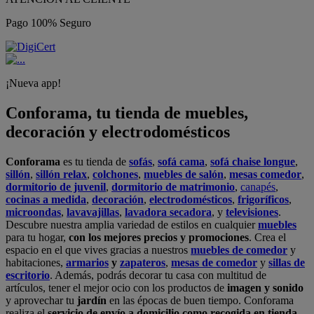
Pago 100% Seguro
¡Nueva app!
Conforama, tu tienda de muebles,
decoración y electrodomésticos
Conforama
es tu tienda de
sofás
,
sofá cama
,
sofá chaise longue
,
sillón
,
sillón relax
,
colchones
,
muebles de salón
,
mesas comedor
,
dormitorio de juvenil
,
dormitorio de matrimonio
,
canapés
,
cocinas a medida
,
decoración
,
electrodomésticos
,
frigoríficos
,
microondas
,
lavavajillas
,
lavadora secadora
, y
televisiones
.
Descubre nuestra amplia variedad de estilos en cualquier
muebles
para tu hogar,
con los mejores precios y promociones
. Crea el
espacio en el que vives gracias a nuestros
muebles de comedor
y
habitaciones,
armarios
y
zapateros
,
mesas de comedor
y
sillas de
escritorio
. Además, podrás decorar tu casa con multitud de
artículos, tener el mejor ocio con los productos de
imagen y sonido
y aprovechar tu
jardín
en las épocas de buen tiempo. Conforama
realiza el
servicio de envío a domicilio como recogida en tienda.