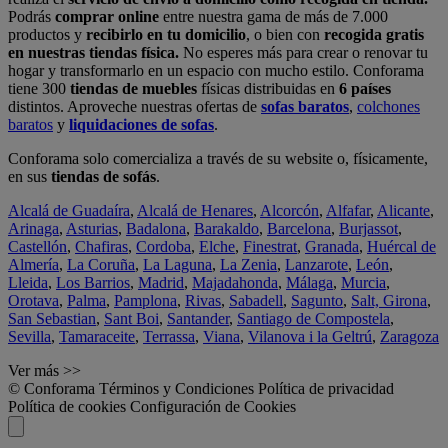
Podrás
comprar online
entre nuestra gama de más de 7.000
productos y
recibirlo en tu domicilio
, o bien con
recogida gratis
en nuestras tiendas física.
No esperes más para crear o renovar tu
hogar y transformarlo en un espacio con mucho estilo. Conforama
tiene 300
tiendas de muebles
físicas distribuidas en
6 países
distintos. Aproveche nuestras ofertas de
sofas baratos
,
colchones
baratos
y
liquidaciones de sofas
.
Conforama solo comercializa a través de su website o, físicamente,
en sus
tiendas de sofás
.
Alcalá de Guadaíra
,
Alcalá de Henares
,
Alcorcón
,
Alfafar
,
Alicante
,
Arinaga
,
Asturias
,
Badalona
,
Barakaldo
,
Barcelona
,
Burjassot
,
Castellón
,
Chafiras
,
Cordoba
,
Elche
,
Finestrat
,
Granada
,
Huércal de
Almería
,
La Coruña
,
La Laguna
,
La Zenia
,
Lanzarote
,
León
,
Lleida
,
Los Barrios
,
Madrid
,
Majadahonda
,
Málaga
,
Murcia
,
Orotava
,
Palma
,
Pamplona
,
Rivas
,
Sabadell
,
Sagunto
,
Salt, Girona
,
San Sebastian
,
Sant Boi
,
Santander
,
Santiago de Compostela
,
Sevilla
,
Tamaraceite
,
Terrassa
,
Viana
,
Vilanova i la Geltrú
,
Zaragoza
Ver más >>
© Conforama
Términos y Condiciones
Política de privacidad
Política de cookies
Configuración de Cookies