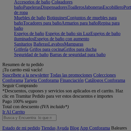
Accesorios de baño
Colgadores
baño
Papeleras
Dispensadores
Toalleros
Jaboneras
Escobillero
Port
de ropa
Muebles de baño
Botiquines
Conjuntos de muebles para
baño
Tocadores para baño
Armarios para baño
Repisa para
baño
Espejos de baño
Espejos de baño sin Luz
Espejos de baño
iluminados
Espejos de baño con aumento
Sanitarios
Bañeras
Lavabos
Mamparas
Grifería
Grifos para cocina
Grifos para ducha
Seguridad de baño
Barras de seguridad para baño
Resumen de tu pedido
¡Tu carrito está vacío!
Suscríbete a la newsletter
Todas las promociones
Colecciones
Conforama
Tarjeta Conforama
Financiación
Catálogos Conforama
Seguir Comprando
*Descuentos, cupones y servicios son aplicados en el carrito. Haz
clic en Tramitar Pedido para ver estos descuentos e importes
Pago 100% seguro
Total con descuento
(IVA incluido*)
Ir Al Carrito
Estado de mi pedido
Tiendas
Ayuda
Blog
App Conforama
Baleares