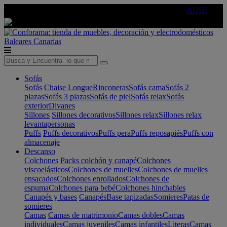
🔵Cambia tu electro con
-10% EXTRA
de descuento ☑️
AQUÍ
Baleares
Canarias
Sofás
Sofás
Chaise Longue
Rinconeras
Sofás cama
Sofás 2
plazas
Sofás 3 plazas
Sofás de piel
Sofás relax
Sofás
exterior
Divanes
Sillones
Sillones decorativos
Sillones relax
Sillones relax
levantapersonas
Puffs
Puffs decorativos
Puffs pera
Puffs reposapiés
Puffs con
almacenaje
Descanso
Colchones
Packs colchón y canapé
Colchones
viscoelásticos
Colchones de muelles
Colchones de muelles
ensacados
Colchones enrollados
Colchones de
espuma
Colchones para bebé
Colchones hinchables
Canapés y bases
Canapés
Base tapizadas
Somieres
Patas de
somieres
Camas
Camas de matrimonio
Camas dobles
Camas
individuales
Camas juveniles
Camas infantiles
Literas
Camas