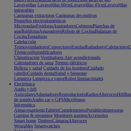
Lavavajillas
Lavavajillas 60cm
Lavavajillas 45cm
Lavavajillas
integrables
Campanas extractoras
Campanas decorativas
Pequeños electrodomésticos
Microondas
Freidoras
Aspiradores
Cafeteras
Planchas de
asar
Batidoras
Amasadores
Robots de Cocina
Balanzas de
Cocina
Tostadoras
Calefacción
Termoventiladores
Convectores
Estufas
Radiadores
Calefactores
D
Térmicos
Humidificadores
Climatización
Ventiladores
Aire acondicionado
Calentadores de agua
Termos eléctricos
Belleza y salud
Cuidado de los hombres
Cuidado
cabello
Cuidado dental
Salud y bienestar
Limpieza
Limpieza a vapor
Robot limpiacristales
Electrónica
Audio y hifi
Auriculares
Adaptadores
Reproductores
Radios
Altavoces
Hifi
Bar
de sonido
Audio car y GPS
Micrófonos
Informática
Almacenamiento
Tablets
Complementos
Portátiles
Impresoras
Gaming & streaming
Monitores gaming
Accesorios
Smart home
Timbres
Cámaras
Altavoces
Wearables
Smartwatches