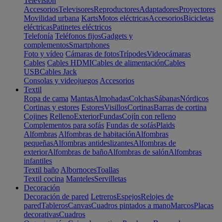
Televisión
Accesorios
Televisores
Reproductores
Adaptadores
Proyectores
Movilidad urbana
Karts
Motos eléctricas
Accesorios
Bicicletas
eléctricas
Patinetes eléctricos
Telefonía
Teléfonos fijos
Gadgets y
complementos
Smartphones
Foto y vídeo
Cámaras de fotos
Trípodes
Videocámaras
Cables
Cables HDMI
Cables de alimentación
Cables
USB
Cables Jack
Consolas y videojuegos
Accesorios
Textil
Ropa de cama
Mantas
Almohadas
Colchas
Sábanas
Nórdicos
Cortinas y estores
Estores
Visillos
Cortinas
Barras de cortina
Cojines
Relleno
Exterior
Fundas
Cojín con relleno
Complementos para sofás
Fundas de sofás
Plaids
Alfombras
Alfombras de habitación
Alfombras
pequeñas
Alfombras antideslizantes
Alfombras de
exterior
Alfombras de baño
Alfombras de salón
Alfombras
infantiles
Textil baño
Albornoces
Toallas
Textil cocina
Manteles
Servilletas
Decoración
Decoración de pared
Letreros
Espejos
Relojes de
pared
Tableros
Canvas
Cuadros pintados a mano
Marcos
Placas
decorativas
Cuadros