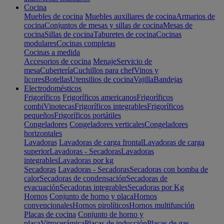
Cocina
Muebles de cocina
Muebles auxiliares de cocina
Armarios de
cocina
Conjuntos de mesas y sillas de cocina
Mesas de
cocina
Sillas de cocina
Taburetes de cocina
Cocinas
modulares
Cocinas completas
Cocinas a medida
Accesorios de cocina
Menaje
Servicio de
mesa
Cubertería
Cuchillos para chef
Vinos y
licores
Botellas
Utensilios de cocina
Vajilla
Bandejas
Electrodomésticos
Frigoríficos
Frigoríficos americanos
Frigoríficos
combi
Vinotecas
Frigoríficos integrables
Frigoríficos
pequeños
Frigoríficos portátiles
Congeladores
Congeladores verticales
Congeladores
horizontales
Lavadoras
Lavadoras de carga frontal
Lavadoras de carga
superior
Lavadoras - Secadoras
Lavadoras
integrables
Lavadoras por kg
Secadoras
Lavadoras - Secadoras
Secadoras con bomba de
calor
Secadoras de condensación
Secadoras de
evacuación
Secadoras integrables
Secadoras por Kg
Hornos
Conjunto de horno y placa
Hornos
convencionales
Hornos pirolíticos
Hornos multifunción
Placas de cocina
Conjunto de horno y
placa
Vitrocerámica
Placas de inducción
Placas de gas