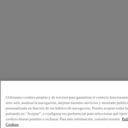
Utilizamos cookies propias y de terceros para garantizar el correcto funcionami
sitio web, analizar la navegación, mejorar nuestros servicios y mostrarte public
personalizada en función de tus hábitos de navegación. Puedes aceptar todas la
pulsando en “Aceptar”, o configurar tus preferencias para seleccionar qué tipos
cookies deseas permitir o rechazar. Para más información, consulta nuestra
Pol
Cookies