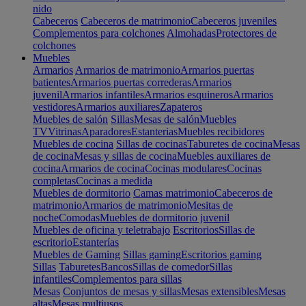
nido
Cabeceros
Cabeceros de matrimonio
Cabeceros juveniles
Complementos para colchones
Almohadas
Protectores de
colchones
Muebles
Armarios
Armarios de matrimonio
Armarios puertas
batientes
Armarios puertas correderas
Armarios
juvenil
Armarios infantiles
Armarios esquineros
Armarios
vestidores
Armarios auxiliares
Zapateros
Muebles de salón
Sillas
Mesas de salón
Muebles
TV
Vitrinas
Aparadores
Estanterias
Muebles recibidores
Muebles de cocina
Sillas de cocinas
Taburetes de cocina
Mesas
de cocina
Mesas y sillas de cocina
Muebles auxiliares de
cocina
Armarios de cocina
Cocinas modulares
Cocinas
completas
Cocinas a medida
Muebles de dormitorio
Camas matrimonio
Cabeceros de
matrimonio
Armarios de matrimonio
Mesitas de
noche
Comodas
Muebles de dormitorio juvenil
Muebles de oficina y teletrabajo
Escritorios
Sillas de
escritorio
Estanterías
Muebles de Gaming
Sillas gaming
Escritorios gaming
Sillas
Taburetes
Bancos
Sillas de comedor
Sillas
infantiles
Complementos para sillas
Mesas
Conjuntos de mesas y sillas
Mesas extensibles
Mesas
altas
Mesas multiusos