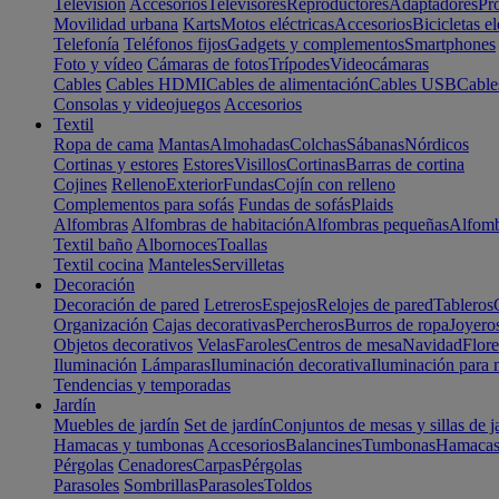
Televisión
Accesorios
Televisores
Reproductores
Adaptadores
Pr
Movilidad urbana
Karts
Motos eléctricas
Accesorios
Bicicletas el
Telefonía
Teléfonos fijos
Gadgets y complementos
Smartphones
Foto y vídeo
Cámaras de fotos
Trípodes
Videocámaras
Cables
Cables HDMI
Cables de alimentación
Cables USB
Cable
Consolas y videojuegos
Accesorios
Textil
Ropa de cama
Mantas
Almohadas
Colchas
Sábanas
Nórdicos
Cortinas y estores
Estores
Visillos
Cortinas
Barras de cortina
Cojines
Relleno
Exterior
Fundas
Cojín con relleno
Complementos para sofás
Fundas de sofás
Plaids
Alfombras
Alfombras de habitación
Alfombras pequeñas
Alfomb
Textil baño
Albornoces
Toallas
Textil cocina
Manteles
Servilletas
Decoración
Decoración de pared
Letreros
Espejos
Relojes de pared
Tableros
Organización
Cajas decorativas
Percheros
Burros de ropa
Joyero
Objetos decorativos
Velas
Faroles
Centros de mesa
Navidad
Flore
Iluminación
Lámparas
Iluminación decorativa
Iluminación para 
Tendencias y temporadas
Jardín
Muebles de jardín
Set de jardín
Conjuntos de mesas y sillas de j
Hamacas y tumbonas
Accesorios
Balancines
Tumbonas
Hamaca
Pérgolas
Cenadores
Carpas
Pérgolas
Parasoles
Sombrillas
Parasoles
Toldos