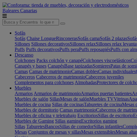
Baleares
Canarias
Sofás
Sofás
Chaise Longue
Rinconeras
Sofás cama
Sofás 2 plazas
Sofá
Sillones
Sillones decorativos
Sillones relax
Sillones relax levant
Puffs
Puffs decorativos
Puffs pera
Puffs reposapiés
Puffs con al
Descanso
Colchones
Packs colchón y canapé
Colchones viscoelásticos
Col
Canapés y bases
Canapés
Base tapizadas
Somieres
Patas de somi
Camas
Camas de matrimonio
Camas dobles
Camas individuales
Cabeceros
Cabeceros de matrimonio
Cabeceros juveniles
Complementos para colchones
Almohadas
Protectores de colch
Muebles
Armarios
Armarios de matrimonio
Armarios puertas batientes
Ar
Muebles de salón
Sillas
Mesas de salón
Muebles TV
Vitrinas
Apa
Muebles de cocina
Sillas de cocinas
Taburetes de cocina
Mesas d
Muebles de dormitorio
Camas matrimonio
Cabeceros de matrim
Muebles de oficina y teletrabajo
Escritorios
Sillas de escritorio
Es
Muebles de Gaming
Sillas gaming
Escritorios gaming
Sillas
Taburetes
Bancos
Sillas de comedor
Sillas infantiles
Complem
Mesas
Conjuntos de mesas y sillas
Mesas extensibles
Mesas alta