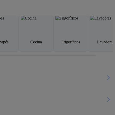
napés
Cocina
Frigoríficos
Lavadoras