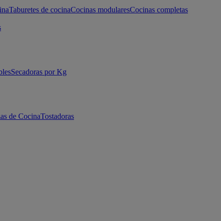
ina
Taburetes de cocina
Cocinas modulares
Cocinas completas
s
bles
Secadoras por Kg
as de Cocina
Tostadoras