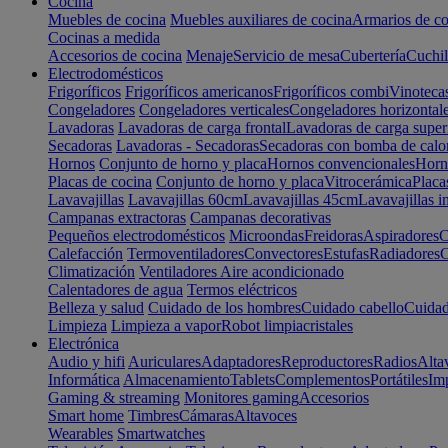
Cocina
Muebles de cocina
Muebles auxiliares de cocina
Armarios de co
Cocinas a medida
Accesorios de cocina
Menaje
Servicio de mesa
Cubertería
Cuchil
Electrodomésticos
Frigoríficos
Frigoríficos americanos
Frigoríficos combi
Vinoteca
Congeladores
Congeladores verticales
Congeladores horizontal
Lavadoras
Lavadoras de carga frontal
Lavadoras de carga super
Secadoras
Lavadoras - Secadoras
Secadoras con bomba de calo
Hornos
Conjunto de horno y placa
Hornos convencionales
Horno
Placas de cocina
Conjunto de horno y placa
Vitrocerámica
Placa
Lavavajillas
Lavavajillas 60cm
Lavavajillas 45cm
Lavavajillas i
Campanas extractoras
Campanas decorativas
Pequeños electrodomésticos
Microondas
Freidoras
Aspiradores
C
Calefacción
Termoventiladores
Convectores
Estufas
Radiadores
C
Climatización
Ventiladores
Aire acondicionado
Calentadores de agua
Termos eléctricos
Belleza y salud
Cuidado de los hombres
Cuidado cabello
Cuidad
Limpieza
Limpieza a vapor
Robot limpiacristales
Electrónica
Audio y hifi
Auriculares
Adaptadores
Reproductores
Radios
Alta
Informática
Almacenamiento
Tablets
Complementos
Portátiles
Im
Gaming & streaming
Monitores gaming
Accesorios
Smart home
Timbres
Cámaras
Altavoces
Wearables
Smartwatches