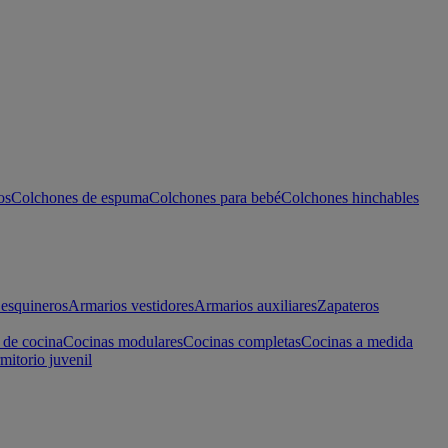
os
Colchones de espuma
Colchones para bebé
Colchones hinchables
esquineros
Armarios vestidores
Armarios auxiliares
Zapateros
 de cocina
Cocinas modulares
Cocinas completas
Cocinas a medida
mitorio juvenil