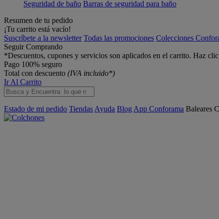
Seguridad de baño
Barras de seguridad para baño
Resumen de tu pedido
¡Tu carrito está vacío!
Suscríbete a la newsletter
Todas las promociones
Colecciones Confo
Seguir Comprando
*Descuentos, cupones y servicios son aplicados en el carrito. Haz cli
Pago 100% seguro
Total con descuento
(IVA incluido*)
Ir Al Carrito
Estado de mi pedido
Tiendas
Ayuda
Blog
App Conforama
Baleares
C