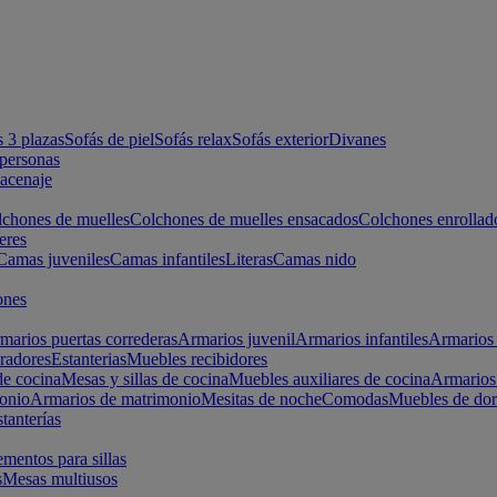
s 3 plazas
Sofás de piel
Sofás relax
Sofás exterior
Divanes
apersonas
macenaje
chones de muelles
Colchones de muelles ensacados
Colchones enrollad
eres
Camas juveniles
Camas infantiles
Literas
Camas nido
ones
marios puertas correderas
Armarios juvenil
Armarios infantiles
Armarios 
radores
Estanterias
Muebles recibidores
e cocina
Mesas y sillas de cocina
Muebles auxiliares de cocina
Armarios
onio
Armarios de matrimonio
Mesitas de noche
Comodas
Muebles de dor
tanterías
entos para sillas
s
Mesas multiusos