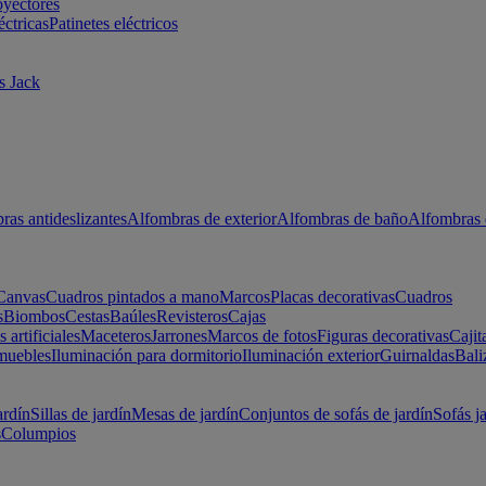
oyectores
éctricas
Patinetes eléctricos
s Jack
ras antideslizantes
Alfombras de exterior
Alfombras de baño
Alfombras 
Canvas
Cuadros pintados a mano
Marcos
Placas decorativas
Cuadros
s
Biombos
Cestas
Baúles
Revisteros
Cajas
s artificiales
Maceteros
Jarrones
Marcos de fotos
Figuras decorativas
Cajit
muebles
Iluminación para dormitorio
Iluminación exterior
Guirnaldas
Bali
ardín
Sillas de jardín
Mesas de jardín
Conjuntos de sofás de jardín
Sofás j
s
Columpios