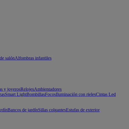
de salón
Alfombras infantiles
as y joyeros
Relojes
Ambientadores
zas
Smart Light
Bombillas
Focos
Iluminación con rieles
Cintas Led
ardín
Bancos de jardín
Sillas colgantes
Estufas de exterior