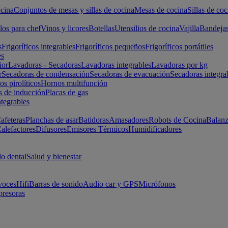
cina
Conjuntos de mesas y sillas de cocina
Mesas de cocina
Sillas de coc
los para chef
Vinos y licores
Botellas
Utensilios de cocina
Vajilla
Bandeja
s
Frigoríficos integrables
Frigoríficos pequeños
Frigoríficos portátiles
es
ior
Lavadoras - Secadoras
Lavadoras integrables
Lavadoras por kg
r
Secadoras de condensación
Secadoras de evacuación
Secadoras integra
s pirolíticos
Hornos multifunción
s de inducción
Placas de gas
ntegrables
afeteras
Planchas de asar
Batidoras
Amasadores
Robots de Cocina
Balanz
alefactores
Difusores
Emisores Térmicos
Humidificadores
o dental
Salud y bienestar
voces
Hifi
Barras de sonido
Audio car y GPS
Micrófonos
presoras