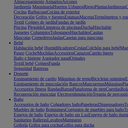
Almacenamiento
Armarios
Arcones
Jardinería
Maquinaria
Huertos Urbanos
Riego
Plantas
Jardineras
C
Cocina
Barbacoas
Cocina de exterior
Decoración
Grifos y fuentes
Estatuas
Macetas
Termómetros y est
Textil
Cojines de jardín
Fundas de jardín
Piscina
Plegable
Limpieza de piscinas
Ducha
Hinchable
Juguetes
Columpios
Toboganes
Hinchables
Casitas
Mascotas
Comederos
Jaulas
Casetas para mascotas
Bebé
Habitación bebé
Humidificadores
Cestas
Colchón para bebé
Mueb
Paseo
Coche
Mochilas
Accesorios
Capazos
Carrito ligero
Baño e higiene
Aspirador nasal
Orinales
Textil bebé
Cojines
Funda
Seguridad
Barreras
Deporte
Equipamiento de cardio
Máquinas de remo
Bicicletas spinning
E
Equipamiento de musculación
Bancos
Mancuernas
Máquinas
Pla
Accesorios fitness
Bandas
Barras
Plataforma de step
Cuerdas
Bola
Recuperación muscular
Electroestimulación
Terapia de percusi
Baño
Accesorios de baño
Colgadores baño
Papeleras
Dispensadores
To
Muebles de baño
Botiquines
Conjuntos de muebles para baño
To
Espejos de baño
Espejos de baño sin Luz
Espejos de baño ilum
Sanitarios
Bañeras
Lavabos
Mamparas
Grifería
Grifos para cocina
Grifos para ducha