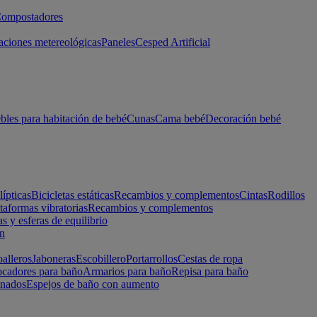
ompostadores
aciones metereológicas
Paneles
Cesped Artificial
les para habitación de bebé
Cunas
Cama bebé
Decoración bebé
lípticas
Bicicletas estáticas
Recambios y complementos
Cintas
Rodillos
taformas vibratorias
Recambios y complementos
s y esferas de equilibrio
ón
alleros
Jaboneras
Escobillero
Portarrollos
Cestas de ropa
cadores para baño
Armarios para baño
Repisa para baño
inados
Espejos de baño con aumento