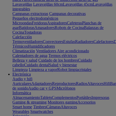
Lavavajillas
Lavavajillas 60cm
Lavavajillas 45cm
Lavavajillas
integrables
Campanas extractoras
Campanas decorativas
Pequeños electrodomésticos
Microondas
Freidoras
Aspiradores
Cafeteras
Planchas de
asar
Batidoras
Amasadores
Robots de Cocina
Balanzas de
Cocina
Tostadoras
Calefacción
Termoventiladores
Convectores
Estufas
Radiadores
Calefactores
D
Térmicos
Humidificadores
Climatización
Ventiladores
Aire acondicionado
Calentadores de agua
Termos eléctricos
Belleza y salud
Cuidado de los hombres
Cuidado
cabello
Cuidado dental
Salud y bienestar
Limpieza
Limpieza a vapor
Robot limpiacristales
Electrónica
Audio y hifi
Auriculares
Adaptadores
Reproductores
Radios
Altavoces
Hifi
Bar
de sonido
Audio car y GPS
Micrófonos
Informática
Almacenamiento
Tablets
Complementos
Portátiles
Impresoras
Gaming & streaming
Monitores gaming
Accesorios
Smart home
Timbres
Cámaras
Altavoces
Wearables
Smartwatches