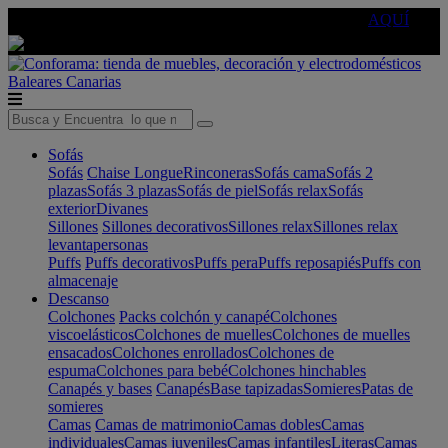
🔵Cambia tu electro con
-10% EXTRA
de descuento ☑️
AQUÍ
Baleares
Canarias
Sofás
Sofás
Chaise Longue
Rinconeras
Sofás cama
Sofás 2
plazas
Sofás 3 plazas
Sofás de piel
Sofás relax
Sofás
exterior
Divanes
Sillones
Sillones decorativos
Sillones relax
Sillones relax
levantapersonas
Puffs
Puffs decorativos
Puffs pera
Puffs reposapiés
Puffs con
almacenaje
Descanso
Colchones
Packs colchón y canapé
Colchones
viscoelásticos
Colchones de muelles
Colchones de muelles
ensacados
Colchones enrollados
Colchones de
espuma
Colchones para bebé
Colchones hinchables
Canapés y bases
Canapés
Base tapizadas
Somieres
Patas de
somieres
Camas
Camas de matrimonio
Camas dobles
Camas
individuales
Camas juveniles
Camas infantiles
Literas
Camas