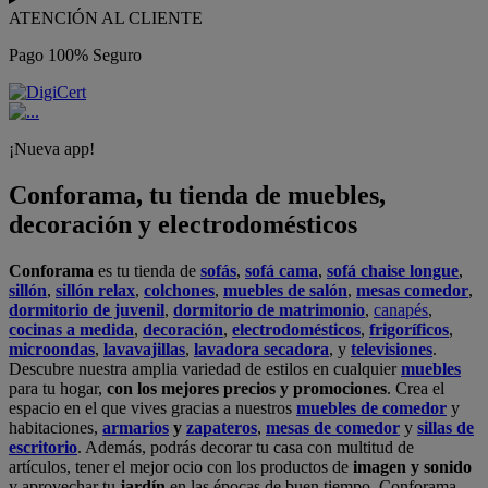
ATENCIÓN AL CLIENTE
Pago 100% Seguro
¡Nueva app!
Conforama, tu tienda de muebles,
decoración y electrodomésticos
Conforama
es tu tienda de
sofás
,
sofá cama
,
sofá chaise longue
,
sillón
,
sillón relax
,
colchones
,
muebles de salón
,
mesas comedor
,
dormitorio de juvenil
,
dormitorio de matrimonio
,
canapés
,
cocinas a medida
,
decoración
,
electrodomésticos
,
frigoríficos
,
microondas
,
lavavajillas
,
lavadora secadora
, y
televisiones
.
Descubre nuestra amplia variedad de estilos en cualquier
muebles
para tu hogar,
con los mejores precios y promociones
. Crea el
espacio en el que vives gracias a nuestros
muebles de comedor
y
habitaciones,
armarios
y
zapateros
,
mesas de comedor
y
sillas de
escritorio
. Además, podrás decorar tu casa con multitud de
artículos, tener el mejor ocio con los productos de
imagen y sonido
y aprovechar tu
jardín
en las épocas de buen tiempo. Conforama