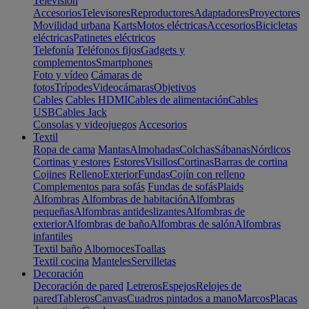
Televisión
Accesorios
Televisores
Reproductores
Adaptadores
Proyectores
Movilidad urbana
Karts
Motos eléctricas
Accesorios
Bicicletas
eléctricas
Patinetes eléctricos
Telefonía
Teléfonos fijos
Gadgets y
complementos
Smartphones
Foto y vídeo
Cámaras de
fotos
Trípodes
Videocámaras
Objetivos
Cables
Cables HDMI
Cables de alimentación
Cables
USB
Cables Jack
Consolas y videojuegos
Accesorios
Textil
Ropa de cama
Mantas
Almohadas
Colchas
Sábanas
Nórdicos
Cortinas y estores
Estores
Visillos
Cortinas
Barras de cortina
Cojines
Relleno
Exterior
Fundas
Cojín con relleno
Complementos para sofás
Fundas de sofás
Plaids
Alfombras
Alfombras de habitación
Alfombras
pequeñas
Alfombras antideslizantes
Alfombras de
exterior
Alfombras de baño
Alfombras de salón
Alfombras
infantiles
Textil baño
Albornoces
Toallas
Textil cocina
Manteles
Servilletas
Decoración
Decoración de pared
Letreros
Espejos
Relojes de
pared
Tableros
Canvas
Cuadros pintados a mano
Marcos
Placas