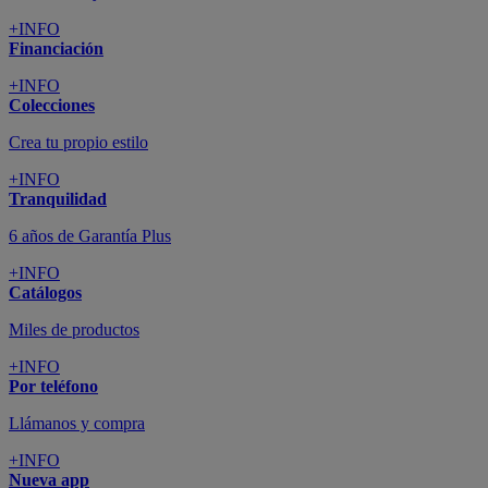
+INFO
Financiación
+INFO
Colecciones
Crea tu propio estilo
+INFO
Tranquilidad
6 años de Garantía Plus
+INFO
Catálogos
Miles de productos
+INFO
Por teléfono
Llámanos y compra
+INFO
Nueva app