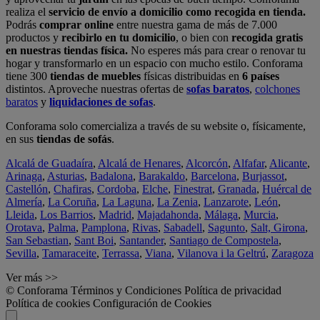
realiza el
servicio de envío a domicilio como recogida en tienda.
Podrás
comprar online
entre nuestra gama de más de 7.000
productos y
recibirlo en tu domicilio
, o bien con
recogida gratis
en nuestras tiendas física.
No esperes más para crear o renovar tu
hogar y transformarlo en un espacio con mucho estilo. Conforama
tiene 300
tiendas de muebles
físicas distribuidas en
6 países
distintos. Aproveche nuestras ofertas de
sofas baratos
,
colchones
baratos
y
liquidaciones de sofas
.
Conforama solo comercializa a través de su website o, físicamente,
en sus
tiendas de sofás
.
Alcalá de Guadaíra
,
Alcalá de Henares
,
Alcorcón
,
Alfafar
,
Alicante
,
Arinaga
,
Asturias
,
Badalona
,
Barakaldo
,
Barcelona
,
Burjassot
,
Castellón
,
Chafiras
,
Cordoba
,
Elche
,
Finestrat
,
Granada
,
Huércal de
Almería
,
La Coruña
,
La Laguna
,
La Zenia
,
Lanzarote
,
León
,
Lleida
,
Los Barrios
,
Madrid
,
Majadahonda
,
Málaga
,
Murcia
,
Orotava
,
Palma
,
Pamplona
,
Rivas
,
Sabadell
,
Sagunto
,
Salt, Girona
,
San Sebastian
,
Sant Boi
,
Santander
,
Santiago de Compostela
,
Sevilla
,
Tamaraceite
,
Terrassa
,
Viana
,
Vilanova i la Geltrú
,
Zaragoza
Ver más >>
© Conforama
Términos y Condiciones
Política de privacidad
Política de cookies
Configuración de Cookies