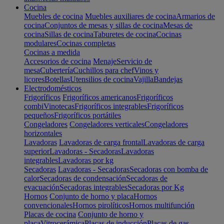
Cocina
Muebles de cocina
Muebles auxiliares de cocina
Armarios de
cocina
Conjuntos de mesas y sillas de cocina
Mesas de
cocina
Sillas de cocina
Taburetes de cocina
Cocinas
modulares
Cocinas completas
Cocinas a medida
Accesorios de cocina
Menaje
Servicio de
mesa
Cubertería
Cuchillos para chef
Vinos y
licores
Botellas
Utensilios de cocina
Vajilla
Bandejas
Electrodomésticos
Frigoríficos
Frigoríficos americanos
Frigoríficos
combi
Vinotecas
Frigoríficos integrables
Frigoríficos
pequeños
Frigoríficos portátiles
Congeladores
Congeladores verticales
Congeladores
horizontales
Lavadoras
Lavadoras de carga frontal
Lavadoras de carga
superior
Lavadoras - Secadoras
Lavadoras
integrables
Lavadoras por kg
Secadoras
Lavadoras - Secadoras
Secadoras con bomba de
calor
Secadoras de condensación
Secadoras de
evacuación
Secadoras integrables
Secadoras por Kg
Hornos
Conjunto de horno y placa
Hornos
convencionales
Hornos pirolíticos
Hornos multifunción
Placas de cocina
Conjunto de horno y
placa
Vitrocerámica
Placas de inducción
Placas de gas