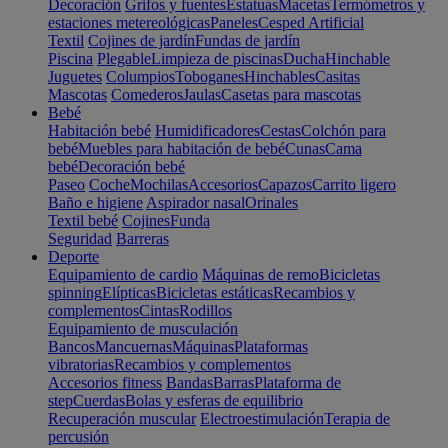
Decoración
Grifos y fuentes
Estatuas
Macetas
Termómetros y
estaciones metereológicas
Paneles
Cesped Artificial
Textil
Cojines de jardín
Fundas de jardín
Piscina
Plegable
Limpieza de piscinas
Ducha
Hinchable
Juguetes
Columpios
Toboganes
Hinchables
Casitas
Mascotas
Comederos
Jaulas
Casetas para mascotas
Bebé
Habitación bebé
Humidificadores
Cestas
Colchón para
bebé
Muebles para habitación de bebé
Cunas
Cama
bebé
Decoración bebé
Paseo
Coche
Mochilas
Accesorios
Capazos
Carrito ligero
Baño e higiene
Aspirador nasal
Orinales
Textil bebé
Cojines
Funda
Seguridad
Barreras
Deporte
Equipamiento de cardio
Máquinas de remo
Bicicletas
spinning
Elípticas
Bicicletas estáticas
Recambios y
complementos
Cintas
Rodillos
Equipamiento de musculación
Bancos
Mancuernas
Máquinas
Plataformas
vibratorias
Recambios y complementos
Accesorios fitness
Bandas
Barras
Plataforma de
step
Cuerdas
Bolas y esferas de equilibrio
Recuperación muscular
Electroestimulación
Terapia de
percusión