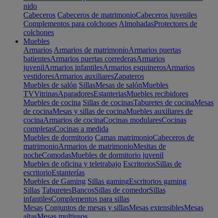
nido
Cabeceros
Cabeceros de matrimonio
Cabeceros juveniles
Complementos para colchones
Almohadas
Protectores de
colchones
Muebles
Armarios
Armarios de matrimonio
Armarios puertas
batientes
Armarios puertas correderas
Armarios
juvenil
Armarios infantiles
Armarios esquineros
Armarios
vestidores
Armarios auxiliares
Zapateros
Muebles de salón
Sillas
Mesas de salón
Muebles
TV
Vitrinas
Aparadores
Estanterias
Muebles recibidores
Muebles de cocina
Sillas de cocinas
Taburetes de cocina
Mesas
de cocina
Mesas y sillas de cocina
Muebles auxiliares de
cocina
Armarios de cocina
Cocinas modulares
Cocinas
completas
Cocinas a medida
Muebles de dormitorio
Camas matrimonio
Cabeceros de
matrimonio
Armarios de matrimonio
Mesitas de
noche
Comodas
Muebles de dormitorio juvenil
Muebles de oficina y teletrabajo
Escritorios
Sillas de
escritorio
Estanterías
Muebles de Gaming
Sillas gaming
Escritorios gaming
Sillas
Taburetes
Bancos
Sillas de comedor
Sillas
infantiles
Complementos para sillas
Mesas
Conjuntos de mesas y sillas
Mesas extensibles
Mesas
altas
Mesas multiusos