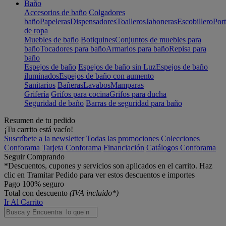
Baño
Accesorios de baño
Colgadores
baño
Papeleras
Dispensadores
Toalleros
Jaboneras
Escobillero
Port
de ropa
Muebles de baño
Botiquines
Conjuntos de muebles para
baño
Tocadores para baño
Armarios para baño
Repisa para
baño
Espejos de baño
Espejos de baño sin Luz
Espejos de baño
iluminados
Espejos de baño con aumento
Sanitarios
Bañeras
Lavabos
Mamparas
Grifería
Grifos para cocina
Grifos para ducha
Seguridad de baño
Barras de seguridad para baño
Resumen de tu pedido
¡Tu carrito está vacío!
Suscríbete a la newsletter
Todas las promociones
Colecciones
Conforama
Tarjeta Conforama
Financiación
Catálogos Conforama
Seguir Comprando
*Descuentos, cupones y servicios son aplicados en el carrito. Haz
clic en Tramitar Pedido para ver estos descuentos e importes
Pago 100% seguro
Total con descuento
(IVA incluido*)
Ir Al Carrito