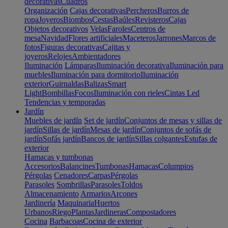
decorativas
Cuadros
Organización
Cajas decorativas
Percheros
Burros de
ropa
Joyeros
Biombos
Cestas
Baúles
Revisteros
Cajas
Objetos decorativos
Velas
Faroles
Centros de
mesa
Navidad
Flores artificiales
Maceteros
Jarrones
Marcos de
fotos
Figuras decorativas
Cajitas y
joyeros
Relojes
Ambientadores
Iluminación
Lámparas
Iluminación decorativa
Iluminación para
muebles
Iluminación para dormitorio
Iluminación
exterior
Guirnaldas
Balizas
Smart
Light
Bombillas
Focos
Iluminación con rieles
Cintas Led
Tendencias y temporadas
Jardín
Muebles de jardín
Set de jardín
Conjuntos de mesas y sillas de
jardín
Sillas de jardín
Mesas de jardín
Conjuntos de sofás de
jardín
Sofás jardín
Bancos de jardín
Sillas colgantes
Estufas de
exterior
Hamacas y tumbonas
Accesorios
Balancines
Tumbonas
Hamacas
Columpios
Pérgolas
Cenadores
Carpas
Pérgolas
Parasoles
Sombrillas
Parasoles
Toldos
Almacenamiento
Armarios
Arcones
Jardinería
Maquinaria
Huertos
Urbanos
Riego
Plantas
Jardineras
Compostadores
Cocina
Barbacoas
Cocina de exterior