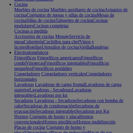
Cocina
Muebles de cocina
Muebles auxiliares de cocina
Armarios de
cocina
Conjuntos de mesas y sillas de cocina
Mesas de
cocina
Sillas de cocina
Taburetes de cocina
Cocinas
modulares
Cocinas completas
Cocinas a medida
Accesorios de cocina
Menaje
Servicio de
mesa
Cubertería
Cuchillos para chef
Vinos y
licores
Botellas
Utensilios de cocina
Vajilla
Bandejas
Electrodomésticos
Frigoríficos
Frigoríficos americanos
Frigoríficos
combi
Vinotecas
Frigoríficos integrables
Frigoríficos
pequeños
Frigoríficos portátiles
Congeladores
Congeladores verticales
Congeladores
horizontales
Lavadoras
Lavadoras de carga frontal
Lavadoras de carga
superior
Lavadoras - Secadoras
Lavadoras
integrables
Lavadoras por kg
Secadoras
Lavadoras - Secadoras
Secadoras con bomba de
calor
Secadoras de condensación
Secadoras de
evacuación
Secadoras integrables
Secadoras por Kg
Hornos
Conjunto de horno y placa
Hornos
convencionales
Hornos pirolíticos
Hornos multifunción
Placas de cocina
Conjunto de horno y
placa
Vitrocerámica
Placas de inducción
Placas de gas