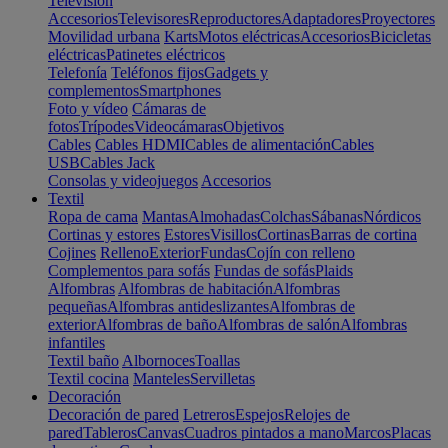
Televisión
Accesorios
Televisores
Reproductores
Adaptadores
Proyectores
Movilidad urbana
Karts
Motos eléctricas
Accesorios
Bicicletas
eléctricas
Patinetes eléctricos
Telefonía
Teléfonos fijos
Gadgets y
complementos
Smartphones
Foto y vídeo
Cámaras de
fotos
Trípodes
Videocámaras
Objetivos
Cables
Cables HDMI
Cables de alimentación
Cables
USB
Cables Jack
Consolas y videojuegos
Accesorios
Textil
Ropa de cama
Mantas
Almohadas
Colchas
Sábanas
Nórdicos
Cortinas y estores
Estores
Visillos
Cortinas
Barras de cortina
Cojines
Relleno
Exterior
Fundas
Cojín con relleno
Complementos para sofás
Fundas de sofás
Plaids
Alfombras
Alfombras de habitación
Alfombras
pequeñas
Alfombras antideslizantes
Alfombras de
exterior
Alfombras de baño
Alfombras de salón
Alfombras
infantiles
Textil baño
Albornoces
Toallas
Textil cocina
Manteles
Servilletas
Decoración
Decoración de pared
Letreros
Espejos
Relojes de
pared
Tableros
Canvas
Cuadros pintados a mano
Marcos
Placas