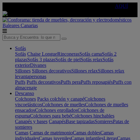
🔵Cambia tu electro con
-10% EXTRA
de descuento ☑️
AQUÍ
Baleares
Canarias
Sofás
Sofás
Chaise Longue
Rinconeras
Sofás cama
Sofás 2
plazas
Sofás 3 plazas
Sofás de piel
Sofás relax
Sofás
exterior
Divanes
Sillones
Sillones decorativos
Sillones relax
Sillones relax
levantapersonas
Puffs
Puffs decorativos
Puffs pera
Puffs reposapiés
Puffs con
almacenaje
Descanso
Colchones
Packs colchón y canapé
Colchones
viscoelásticos
Colchones de muelles
Colchones de muelles
ensacados
Colchones enrollados
Colchones de
espuma
Colchones para bebé
Colchones hinchables
Canapés y bases
Canapés
Base tapizadas
Somieres
Patas de
somieres
Camas
Camas de matrimonio
Camas dobles
Camas
individuales
Camas juveniles
Camas infantiles
Literas
Camas