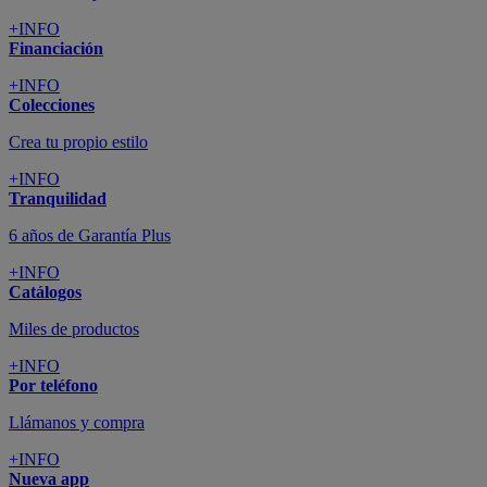
+INFO
Financiación
+INFO
Colecciones
Crea tu propio estilo
+INFO
Tranquilidad
6 años de Garantía Plus
+INFO
Catálogos
Miles de productos
+INFO
Por teléfono
Llámanos y compra
+INFO
Nueva app