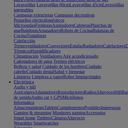
Lavavajillas
Lavavajillas 60cm
Lavavajillas 45cm
Lavavajillas
integrables
Campanas extractoras
Campanas decorativas
Pequeños electrodomésticos
Microondas
Freidoras
Aspiradores
Cafeteras
Planchas de
asar
Batidoras
Amasadores
Robots de Cocina
Balanzas de
Cocina
Tostadoras
Calefacción
Termoventiladores
Convectores
Estufas
Radiadores
Calefactores
D
Térmicos
Humidificadores
Climatización
Ventiladores
Aire acondicionado
Calentadores de agua
Termos eléctricos
Belleza y salud
Cuidado de los hombres
Cuidado
cabello
Cuidado dental
Salud y bienestar
Limpieza
Limpieza a vapor
Robot limpiacristales
Electrónica
Audio y hifi
Auriculares
Adaptadores
Reproductores
Radios
Altavoces
Hifi
Bar
de sonido
Audio car y GPS
Micrófonos
Informática
Almacenamiento
Tablets
Complementos
Portátiles
Impresoras
Gaming & streaming
Monitores gaming
Accesorios
Smart home
Timbres
Cámaras
Altavoces
Wearables
Smartwatches