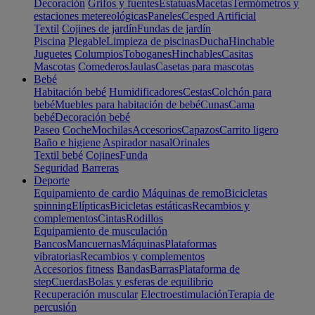
Decoración
Grifos y fuentes
Estatuas
Macetas
Termómetros y
estaciones metereológicas
Paneles
Cesped Artificial
Textil
Cojines de jardín
Fundas de jardín
Piscina
Plegable
Limpieza de piscinas
Ducha
Hinchable
Juguetes
Columpios
Toboganes
Hinchables
Casitas
Mascotas
Comederos
Jaulas
Casetas para mascotas
Bebé
Habitación bebé
Humidificadores
Cestas
Colchón para
bebé
Muebles para habitación de bebé
Cunas
Cama
bebé
Decoración bebé
Paseo
Coche
Mochilas
Accesorios
Capazos
Carrito ligero
Baño e higiene
Aspirador nasal
Orinales
Textil bebé
Cojines
Funda
Seguridad
Barreras
Deporte
Equipamiento de cardio
Máquinas de remo
Bicicletas
spinning
Elípticas
Bicicletas estáticas
Recambios y
complementos
Cintas
Rodillos
Equipamiento de musculación
Bancos
Mancuernas
Máquinas
Plataformas
vibratorias
Recambios y complementos
Accesorios fitness
Bandas
Barras
Plataforma de
step
Cuerdas
Bolas y esferas de equilibrio
Recuperación muscular
Electroestimulación
Terapia de
percusión