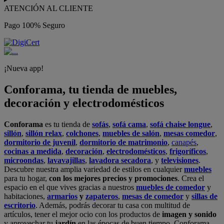
ATENCIÓN AL CLIENTE
Pago 100% Seguro
¡Nueva app!
Conforama, tu tienda de muebles,
decoración y electrodomésticos
Conforama
es tu tienda de
sofás
,
sofá cama
,
sofá chaise longue
,
sillón
,
sillón relax
,
colchones
,
muebles de salón
,
mesas comedor
,
dormitorio de juvenil
,
dormitorio de matrimonio
,
canapés
,
cocinas a medida
,
decoración
,
electrodomésticos
,
frigoríficos
,
microondas
,
lavavajillas
,
lavadora secadora
, y
televisiones
.
Descubre nuestra amplia variedad de estilos en cualquier
muebles
para tu hogar,
con los mejores precios y promociones
. Crea el
espacio en el que vives gracias a nuestros
muebles de comedor
y
habitaciones,
armarios
y
zapateros
,
mesas de comedor
y
sillas de
escritorio
. Además, podrás decorar tu casa con multitud de
artículos, tener el mejor ocio con los productos de
imagen y sonido
y aprovechar tu
jardín
en las épocas de buen tiempo. Conforama