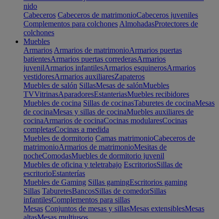
nido
Cabeceros
Cabeceros de matrimonio
Cabeceros juveniles
Complementos para colchones
Almohadas
Protectores de
colchones
Muebles
Armarios
Armarios de matrimonio
Armarios puertas
batientes
Armarios puertas correderas
Armarios
juvenil
Armarios infantiles
Armarios esquineros
Armarios
vestidores
Armarios auxiliares
Zapateros
Muebles de salón
Sillas
Mesas de salón
Muebles
TV
Vitrinas
Aparadores
Estanterias
Muebles recibidores
Muebles de cocina
Sillas de cocinas
Taburetes de cocina
Mesas
de cocina
Mesas y sillas de cocina
Muebles auxiliares de
cocina
Armarios de cocina
Cocinas modulares
Cocinas
completas
Cocinas a medida
Muebles de dormitorio
Camas matrimonio
Cabeceros de
matrimonio
Armarios de matrimonio
Mesitas de
noche
Comodas
Muebles de dormitorio juvenil
Muebles de oficina y teletrabajo
Escritorios
Sillas de
escritorio
Estanterías
Muebles de Gaming
Sillas gaming
Escritorios gaming
Sillas
Taburetes
Bancos
Sillas de comedor
Sillas
infantiles
Complementos para sillas
Mesas
Conjuntos de mesas y sillas
Mesas extensibles
Mesas
altas
Mesas multiusos