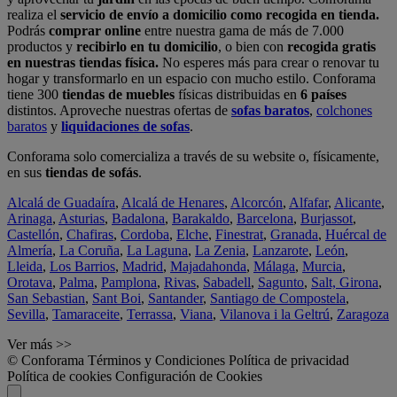
realiza el
servicio de envío a domicilio como recogida en tienda.
Podrás
comprar online
entre nuestra gama de más de 7.000
productos y
recibirlo en tu domicilio
, o bien con
recogida gratis
en nuestras tiendas física.
No esperes más para crear o renovar tu
hogar y transformarlo en un espacio con mucho estilo. Conforama
tiene 300
tiendas de muebles
físicas distribuidas en
6 países
distintos. Aproveche nuestras ofertas de
sofas baratos
,
colchones
baratos
y
liquidaciones de sofas
.
Conforama solo comercializa a través de su website o, físicamente,
en sus
tiendas de sofás
.
Alcalá de Guadaíra
,
Alcalá de Henares
,
Alcorcón
,
Alfafar
,
Alicante
,
Arinaga
,
Asturias
,
Badalona
,
Barakaldo
,
Barcelona
,
Burjassot
,
Castellón
,
Chafiras
,
Cordoba
,
Elche
,
Finestrat
,
Granada
,
Huércal de
Almería
,
La Coruña
,
La Laguna
,
La Zenia
,
Lanzarote
,
León
,
Lleida
,
Los Barrios
,
Madrid
,
Majadahonda
,
Málaga
,
Murcia
,
Orotava
,
Palma
,
Pamplona
,
Rivas
,
Sabadell
,
Sagunto
,
Salt, Girona
,
San Sebastian
,
Sant Boi
,
Santander
,
Santiago de Compostela
,
Sevilla
,
Tamaraceite
,
Terrassa
,
Viana
,
Vilanova i la Geltrú
,
Zaragoza
Ver más >>
© Conforama
Términos y Condiciones
Política de privacidad
Política de cookies
Configuración de Cookies