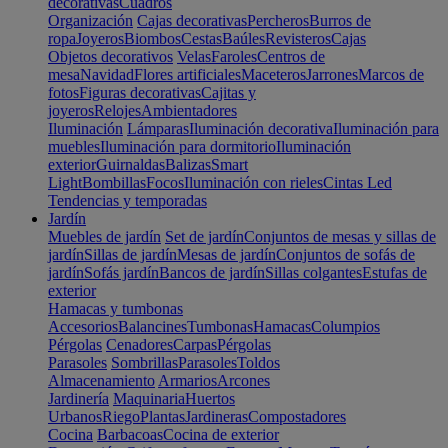
decorativas
Cuadros
Organización
Cajas decorativas
Percheros
Burros de
ropa
Joyeros
Biombos
Cestas
Baúles
Revisteros
Cajas
Objetos decorativos
Velas
Faroles
Centros de
mesa
Navidad
Flores artificiales
Maceteros
Jarrones
Marcos de
fotos
Figuras decorativas
Cajitas y
joyeros
Relojes
Ambientadores
Iluminación
Lámparas
Iluminación decorativa
Iluminación para
muebles
Iluminación para dormitorio
Iluminación
exterior
Guirnaldas
Balizas
Smart
Light
Bombillas
Focos
Iluminación con rieles
Cintas Led
Tendencias y temporadas
Jardín
Muebles de jardín
Set de jardín
Conjuntos de mesas y sillas de
jardín
Sillas de jardín
Mesas de jardín
Conjuntos de sofás de
jardín
Sofás jardín
Bancos de jardín
Sillas colgantes
Estufas de
exterior
Hamacas y tumbonas
Accesorios
Balancines
Tumbonas
Hamacas
Columpios
Pérgolas
Cenadores
Carpas
Pérgolas
Parasoles
Sombrillas
Parasoles
Toldos
Almacenamiento
Armarios
Arcones
Jardinería
Maquinaria
Huertos
Urbanos
Riego
Plantas
Jardineras
Compostadores
Cocina
Barbacoas
Cocina de exterior