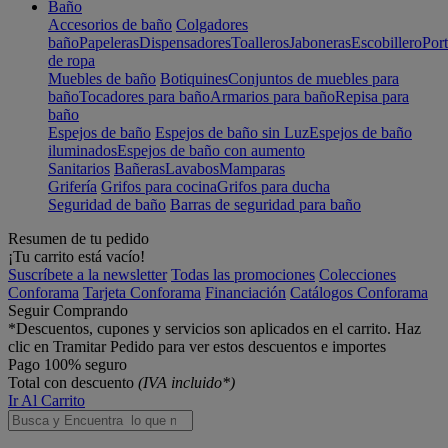
Baño
Accesorios de baño
Colgadores
baño
Papeleras
Dispensadores
Toalleros
Jaboneras
Escobillero
Port
de ropa
Muebles de baño
Botiquines
Conjuntos de muebles para
baño
Tocadores para baño
Armarios para baño
Repisa para
baño
Espejos de baño
Espejos de baño sin Luz
Espejos de baño
iluminados
Espejos de baño con aumento
Sanitarios
Bañeras
Lavabos
Mamparas
Grifería
Grifos para cocina
Grifos para ducha
Seguridad de baño
Barras de seguridad para baño
Resumen de tu pedido
¡Tu carrito está vacío!
Suscríbete a la newsletter
Todas las promociones
Colecciones
Conforama
Tarjeta Conforama
Financiación
Catálogos Conforama
Seguir Comprando
*Descuentos, cupones y servicios son aplicados en el carrito. Haz
clic en Tramitar Pedido para ver estos descuentos e importes
Pago 100% seguro
Total con descuento
(IVA incluido*)
Ir Al Carrito