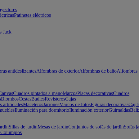
oyectores
éctricas
Patinetes eléctricos
s Jack
ras antideslizantes
Alfombras de exterior
Alfombras de baño
Alfombras 
Canvas
Cuadros pintados a mano
Marcos
Placas decorativas
Cuadros
s
Biombos
Cestas
Baúles
Revisteros
Cajas
s artificiales
Maceteros
Jarrones
Marcos de fotos
Figuras decorativas
Cajit
muebles
Iluminación para dormitorio
Iluminación exterior
Guirnaldas
Bali
ardín
Sillas de jardín
Mesas de jardín
Conjuntos de sofás de jardín
Sofás j
s
Columpios