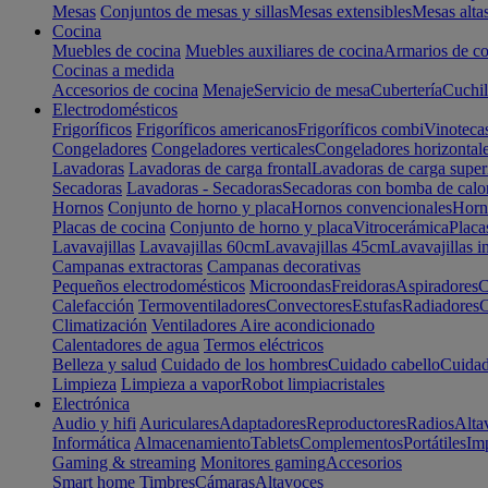
Mesas
Conjuntos de mesas y sillas
Mesas extensibles
Mesas alta
Cocina
Muebles de cocina
Muebles auxiliares de cocina
Armarios de co
Cocinas a medida
Accesorios de cocina
Menaje
Servicio de mesa
Cubertería
Cuchil
Electrodomésticos
Frigoríficos
Frigoríficos americanos
Frigoríficos combi
Vinoteca
Congeladores
Congeladores verticales
Congeladores horizontal
Lavadoras
Lavadoras de carga frontal
Lavadoras de carga super
Secadoras
Lavadoras - Secadoras
Secadoras con bomba de calo
Hornos
Conjunto de horno y placa
Hornos convencionales
Horno
Placas de cocina
Conjunto de horno y placa
Vitrocerámica
Placa
Lavavajillas
Lavavajillas 60cm
Lavavajillas 45cm
Lavavajillas i
Campanas extractoras
Campanas decorativas
Pequeños electrodomésticos
Microondas
Freidoras
Aspiradores
C
Calefacción
Termoventiladores
Convectores
Estufas
Radiadores
C
Climatización
Ventiladores
Aire acondicionado
Calentadores de agua
Termos eléctricos
Belleza y salud
Cuidado de los hombres
Cuidado cabello
Cuidad
Limpieza
Limpieza a vapor
Robot limpiacristales
Electrónica
Audio y hifi
Auriculares
Adaptadores
Reproductores
Radios
Alta
Informática
Almacenamiento
Tablets
Complementos
Portátiles
Im
Gaming & streaming
Monitores gaming
Accesorios
Smart home
Timbres
Cámaras
Altavoces