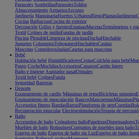
Parasoles
Sombrillas
Parasoles
Toldos
Almacenamiento
Armarios
Arcones
Jardinería
Maquinaria
Huertos Urbanos
Riego
Plantas
Jardineras
C
Cocina
Barbacoas
Cocina de exterior
Decoración
Grifos y fuentes
Estatuas
Macetas
Termómetros y est
Textil
Cojines de jardín
Fundas de jardín
Piscina
Plegable
Limpieza de piscinas
Ducha
Hinchable
Juguetes
Columpios
Toboganes
Hinchables
Casitas
Mascotas
Comederos
Jaulas
Casetas para mascotas
Bebé
Habitación bebé
Humidificadores
Cestas
Colchón para bebé
Mueb
Paseo
Coche
Mochilas
Accesorios
Capazos
Carrito ligero
Baño e higiene
Aspirador nasal
Orinales
Textil bebé
Cojines
Funda
Seguridad
Barreras
Deporte
Equipamiento de cardio
Máquinas de remo
Bicicletas spinning
E
Equipamiento de musculación
Bancos
Mancuernas
Máquinas
Pla
Accesorios fitness
Bandas
Barras
Plataforma de step
Cuerdas
Bola
Recuperación muscular
Electroestimulación
Terapia de percusi
Baño
Accesorios de baño
Colgadores baño
Papeleras
Dispensadores
To
Muebles de baño
Botiquines
Conjuntos de muebles para baño
To
Espejos de baño
Espejos de baño sin Luz
Espejos de baño ilum
Sanitarios
Bañeras
Lavabos
Mamparas