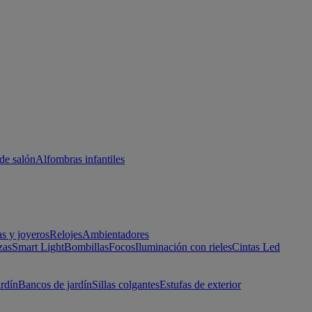
de salón
Alfombras infantiles
as y joyeros
Relojes
Ambientadores
zas
Smart Light
Bombillas
Focos
Iluminación con rieles
Cintas Led
ardín
Bancos de jardín
Sillas colgantes
Estufas de exterior