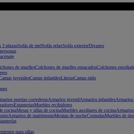
s 3 plazas
Sofás de piel
Sofás relax
Sofás exterior
Divanes
apersonas
macenaje
chones de muelles
Colchones de muelles ensacados
Colchones enrollad
eres
Camas juveniles
Camas infantiles
Literas
Camas nido
ones
marios puertas correderas
Armarios juvenil
Armarios infantiles
Armarios 
radores
Estanterias
Muebles recibidores
e cocina
Mesas y sillas de cocina
Muebles auxiliares de cocina
Armarios
onio
Armarios de matrimonio
Mesitas de noche
Comodas
Muebles de dor
tanterías
entos para sillas