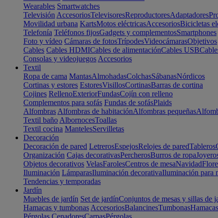
Wearables
Smartwatches
Televisión
Accesorios
Televisores
Reproductores
Adaptadores
Pr
Movilidad urbana
Karts
Motos eléctricas
Accesorios
Bicicletas el
Telefonía
Teléfonos fijos
Gadgets y complementos
Smartphones
Foto y vídeo
Cámaras de fotos
Trípodes
Videocámaras
Objetivos
Cables
Cables HDMI
Cables de alimentación
Cables USB
Cable
Consolas y videojuegos
Accesorios
Textil
Ropa de cama
Mantas
Almohadas
Colchas
Sábanas
Nórdicos
Cortinas y estores
Estores
Visillos
Cortinas
Barras de cortina
Cojines
Relleno
Exterior
Fundas
Cojín con relleno
Complementos para sofás
Fundas de sofás
Plaids
Alfombras
Alfombras de habitación
Alfombras pequeñas
Alfomb
Textil baño
Albornoces
Toallas
Textil cocina
Manteles
Servilletas
Decoración
Decoración de pared
Letreros
Espejos
Relojes de pared
Tableros
Organización
Cajas decorativas
Percheros
Burros de ropa
Joyero
Objetos decorativos
Velas
Faroles
Centros de mesa
Navidad
Flore
Iluminación
Lámparas
Iluminación decorativa
Iluminación para 
Tendencias y temporadas
Jardín
Muebles de jardín
Set de jardín
Conjuntos de mesas y sillas de j
Hamacas y tumbonas
Accesorios
Balancines
Tumbonas
Hamaca
Pérgolas
Cenadores
Carpas
Pérgolas