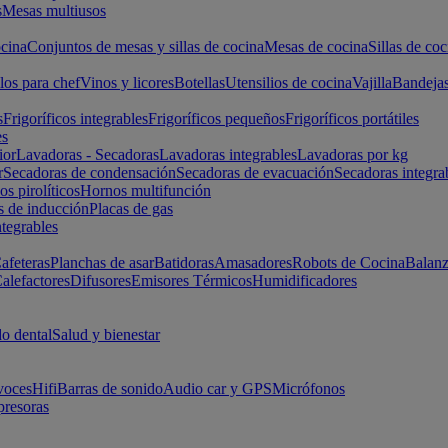
s
Mesas multiusos
cina
Conjuntos de mesas y sillas de cocina
Mesas de cocina
Sillas de coc
los para chef
Vinos y licores
Botellas
Utensilios de cocina
Vajilla
Bandeja
s
Frigoríficos integrables
Frigoríficos pequeños
Frigoríficos portátiles
es
ior
Lavadoras - Secadoras
Lavadoras integrables
Lavadoras por kg
r
Secadoras de condensación
Secadoras de evacuación
Secadoras integra
s pirolíticos
Hornos multifunción
s de inducción
Placas de gas
ntegrables
afeteras
Planchas de asar
Batidoras
Amasadores
Robots de Cocina
Balanz
alefactores
Difusores
Emisores Térmicos
Humidificadores
o dental
Salud y bienestar
voces
Hifi
Barras de sonido
Audio car y GPS
Micrófonos
presoras