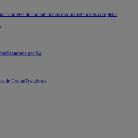
ina
Taburetes de cocina
Cocinas modulares
Cocinas completas
s
bles
Secadoras por Kg
as de Cocina
Tostadoras