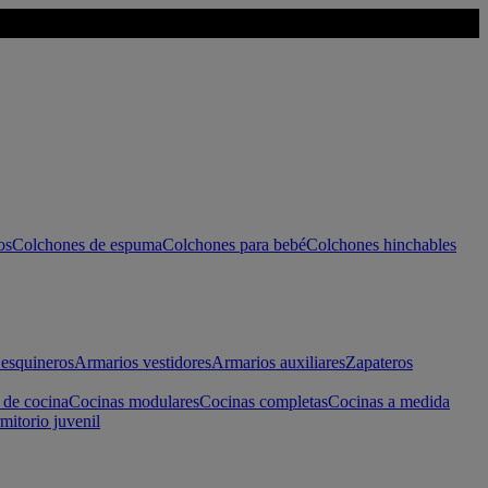
os
Colchones de espuma
Colchones para bebé
Colchones hinchables
esquineros
Armarios vestidores
Armarios auxiliares
Zapateros
 de cocina
Cocinas modulares
Cocinas completas
Cocinas a medida
mitorio juvenil