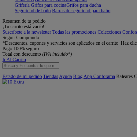
Grifería
Grifos para cocina
Grifos para ducha
Seguridad de baño
Barras de seguridad para baño
Resumen de tu pedido
¡Tu carrito está vacío!
Suscríbete a la newsletter
Todas las promociones
Colecciones Confo
Seguir Comprando
*Descuentos, cupones y servicios son aplicados en el carrito. Haz cli
Pago 100% seguro
Total con descuento
(IVA incluido*)
Ir Al Carrito
Estado de mi pedido
Tiendas
Ayuda
Blog
App Conforama
Baleares
C