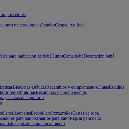
ompostadores
aciones metereológicas
Paneles
Cesped Artificial
les para habitación de bebé
Cunas
Cama bebé
Decoración bebé
lípticas
Bicicletas estáticas
Recambios y complementos
Cintas
Rodillos
taformas vibratorias
Recambios y complementos
s y esferas de equilibrio
ón
alleros
Jaboneras
Escobillero
Portarrollos
Cestas de ropa
cadores para baño
Armarios para baño
Repisa para baño
inados
Espejos de baño con aumento