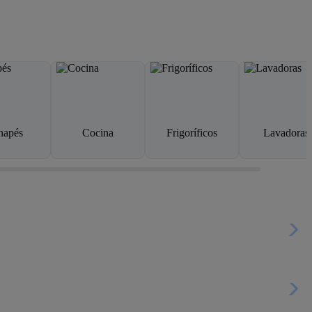
napés
Cocina
Frigoríficos
Lavadoras