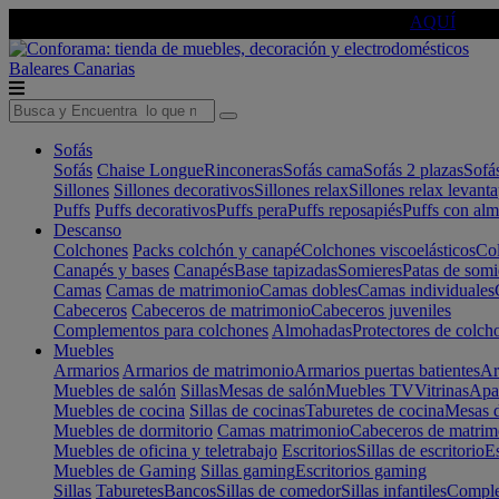
🔵Cambia tu electro con
-10% EXTRA
de descuento ☑️
AQUÍ
Baleares
Canarias
Sofás
Sofás
Chaise Longue
Rinconeras
Sofás cama
Sofás 2 plazas
Sofá
Sillones
Sillones decorativos
Sillones relax
Sillones relax levant
Puffs
Puffs decorativos
Puffs pera
Puffs reposapiés
Puffs con al
Descanso
Colchones
Packs colchón y canapé
Colchones viscoelásticos
Col
Canapés y bases
Canapés
Base tapizadas
Somieres
Patas de somi
Camas
Camas de matrimonio
Camas dobles
Camas individuales
Cabeceros
Cabeceros de matrimonio
Cabeceros juveniles
Complementos para colchones
Almohadas
Protectores de colch
Muebles
Armarios
Armarios de matrimonio
Armarios puertas batientes
Ar
Muebles de salón
Sillas
Mesas de salón
Muebles TV
Vitrinas
Apa
Muebles de cocina
Sillas de cocinas
Taburetes de cocina
Mesas d
Muebles de dormitorio
Camas matrimonio
Cabeceros de matrim
Muebles de oficina y teletrabajo
Escritorios
Sillas de escritorio
Es
Muebles de Gaming
Sillas gaming
Escritorios gaming
Sillas
Taburetes
Bancos
Sillas de comedor
Sillas infantiles
Complem