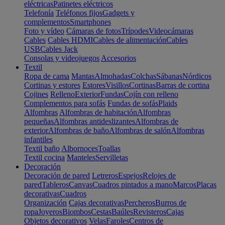
eléctricas
Patinetes eléctricos
Telefonía
Teléfonos fijos
Gadgets y
complementos
Smartphones
Foto y vídeo
Cámaras de fotos
Trípodes
Videocámaras
Cables
Cables HDMI
Cables de alimentación
Cables
USB
Cables Jack
Consolas y videojuegos
Accesorios
Textil
Ropa de cama
Mantas
Almohadas
Colchas
Sábanas
Nórdicos
Cortinas y estores
Estores
Visillos
Cortinas
Barras de cortina
Cojines
Relleno
Exterior
Fundas
Cojín con relleno
Complementos para sofás
Fundas de sofás
Plaids
Alfombras
Alfombras de habitación
Alfombras
pequeñas
Alfombras antideslizantes
Alfombras de
exterior
Alfombras de baño
Alfombras de salón
Alfombras
infantiles
Textil baño
Albornoces
Toallas
Textil cocina
Manteles
Servilletas
Decoración
Decoración de pared
Letreros
Espejos
Relojes de
pared
Tableros
Canvas
Cuadros pintados a mano
Marcos
Placas
decorativas
Cuadros
Organización
Cajas decorativas
Percheros
Burros de
ropa
Joyeros
Biombos
Cestas
Baúles
Revisteros
Cajas
Objetos decorativos
Velas
Faroles
Centros de