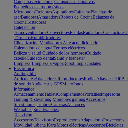
Campanas extractoras
Campanas decorativas
Pequeños electrodomésticos
Microondas
Freidoras
Aspiradores
Cafeteras
Planchas de
asar
Batidoras
Amasadores
Robots de Cocina
Balanzas de
Cocina
Tostadoras
Calefacción
Termoventiladores
Convectores
Estufas
Radiadores
Calefactores
D
Térmicos
Humidificadores
Climatización
Ventiladores
Aire acondicionado
Calentadores de agua
Termos eléctricos
Belleza y salud
Cuidado de los hombres
Cuidado
cabello
Cuidado dental
Salud y bienestar
Limpieza
Limpieza a vapor
Robot limpiacristales
Electrónica
Audio y hifi
Auriculares
Adaptadores
Reproductores
Radios
Altavoces
Hifi
Bar
de sonido
Audio car y GPS
Micrófonos
Informática
Almacenamiento
Tablets
Complementos
Portátiles
Impresoras
Gaming & streaming
Monitores gaming
Accesorios
Smart home
Timbres
Cámaras
Altavoces
Wearables
Smartwatches
Televisión
Accesorios
Televisores
Reproductores
Adaptadores
Proyectores
Movilidad urbana
Karts
Motos eléctricas
Accesorios
Bicicletas