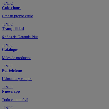
+INFO
Colecciones
Crea tu propio estilo
+INFO
Tranquilidad
6 años de Garantía Plus
+INFO
Catálogos
Miles de productos
+INFO
Por teléfono
Llámanos y compra
+INFO
Nueva app
Todo en tu móvil
+INFO