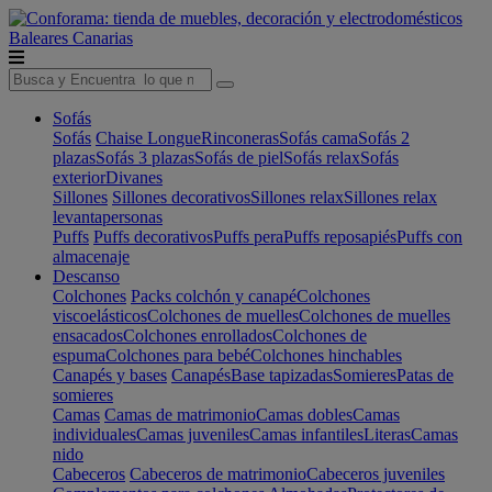
Baleares
Canarias
Sofás
Sofás
Chaise Longue
Rinconeras
Sofás cama
Sofás 2
plazas
Sofás 3 plazas
Sofás de piel
Sofás relax
Sofás
exterior
Divanes
Sillones
Sillones decorativos
Sillones relax
Sillones relax
levantapersonas
Puffs
Puffs decorativos
Puffs pera
Puffs reposapiés
Puffs con
almacenaje
Descanso
Colchones
Packs colchón y canapé
Colchones
viscoelásticos
Colchones de muelles
Colchones de muelles
ensacados
Colchones enrollados
Colchones de
espuma
Colchones para bebé
Colchones hinchables
Canapés y bases
Canapés
Base tapizadas
Somieres
Patas de
somieres
Camas
Camas de matrimonio
Camas dobles
Camas
individuales
Camas juveniles
Camas infantiles
Literas
Camas
nido
Cabeceros
Cabeceros de matrimonio
Cabeceros juveniles