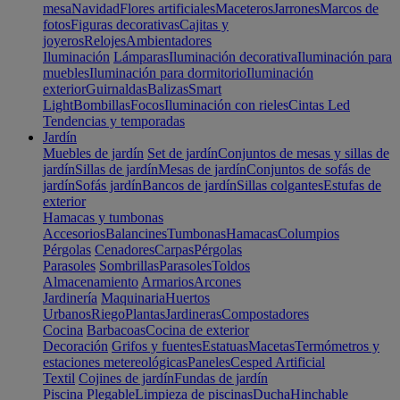
mesa
Navidad
Flores artificiales
Maceteros
Jarrones
Marcos de
fotos
Figuras decorativas
Cajitas y
joyeros
Relojes
Ambientadores
Iluminación
Lámparas
Iluminación decorativa
Iluminación para
muebles
Iluminación para dormitorio
Iluminación
exterior
Guirnaldas
Balizas
Smart
Light
Bombillas
Focos
Iluminación con rieles
Cintas Led
Tendencias y temporadas
Jardín
Muebles de jardín
Set de jardín
Conjuntos de mesas y sillas de
jardín
Sillas de jardín
Mesas de jardín
Conjuntos de sofás de
jardín
Sofás jardín
Bancos de jardín
Sillas colgantes
Estufas de
exterior
Hamacas y tumbonas
Accesorios
Balancines
Tumbonas
Hamacas
Columpios
Pérgolas
Cenadores
Carpas
Pérgolas
Parasoles
Sombrillas
Parasoles
Toldos
Almacenamiento
Armarios
Arcones
Jardinería
Maquinaria
Huertos
Urbanos
Riego
Plantas
Jardineras
Compostadores
Cocina
Barbacoas
Cocina de exterior
Decoración
Grifos y fuentes
Estatuas
Macetas
Termómetros y
estaciones metereológicas
Paneles
Cesped Artificial
Textil
Cojines de jardín
Fundas de jardín
Piscina
Plegable
Limpieza de piscinas
Ducha
Hinchable