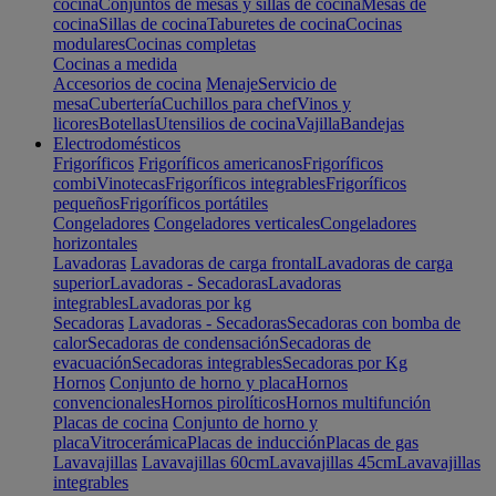
cocina
Conjuntos de mesas y sillas de cocina
Mesas de
cocina
Sillas de cocina
Taburetes de cocina
Cocinas
modulares
Cocinas completas
Cocinas a medida
Accesorios de cocina
Menaje
Servicio de
mesa
Cubertería
Cuchillos para chef
Vinos y
licores
Botellas
Utensilios de cocina
Vajilla
Bandejas
Electrodomésticos
Frigoríficos
Frigoríficos americanos
Frigoríficos
combi
Vinotecas
Frigoríficos integrables
Frigoríficos
pequeños
Frigoríficos portátiles
Congeladores
Congeladores verticales
Congeladores
horizontales
Lavadoras
Lavadoras de carga frontal
Lavadoras de carga
superior
Lavadoras - Secadoras
Lavadoras
integrables
Lavadoras por kg
Secadoras
Lavadoras - Secadoras
Secadoras con bomba de
calor
Secadoras de condensación
Secadoras de
evacuación
Secadoras integrables
Secadoras por Kg
Hornos
Conjunto de horno y placa
Hornos
convencionales
Hornos pirolíticos
Hornos multifunción
Placas de cocina
Conjunto de horno y
placa
Vitrocerámica
Placas de inducción
Placas de gas
Lavavajillas
Lavavajillas 60cm
Lavavajillas 45cm
Lavavajillas
integrables