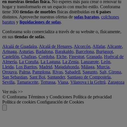
en nuestras tiendas física.
No esperes más para crear o renovar tu
hogar y transformarlo en un espacio con mucho estilo. Conforama
tiene 300
tiendas de muebles
físicas distribuidas en
6 países
distintos. Aproveche nuestras ofertas de
sofas baratos
,
colchones
baratos
y
liquidaciones de sofas
.
Conforama solo comercializa a través de su website o, físicamente,
en sus
tiendas de sofás
.
Alcalá de Guadaíra
,
Alcalá de Henares
,
Alcorcón
,
Alfafar
,
Alicante
,
Arinaga
,
Asturias
,
Badalona
,
Barakaldo
,
Barcelona
,
Burjassot
,
Castellón
,
Chafiras
,
Cordoba
,
Elche
,
Finestrat
,
Granada
,
Huércal de
Almería
,
La Coruña
,
La Laguna
,
La Zenia
,
Lanzarote
,
León
,
Lleida
,
Los Barrios
,
Madrid
,
Majadahonda
,
Málaga
,
Murcia
,
Orotava
,
Palma
,
Pamplona
,
Rivas
,
Sabadell
,
Sagunto
,
Salt, Girona
,
San Sebastian
,
Sant Boi
,
Santander
,
Santiago de Compostela
,
Sevilla
,
Tamaraceite
,
Terrassa
,
Viana
,
Vilanova i la Geltrú
,
Zaragoza
Ver más >>
© Conforama
Términos y Condiciones
Política de privacidad
Política de cookies
Configuración de Cookies