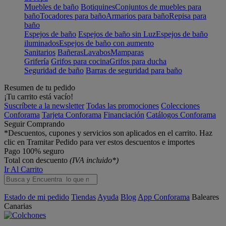
Muebles de baño
Botiquines
Conjuntos de muebles para
baño
Tocadores para baño
Armarios para baño
Repisa para
baño
Espejos de baño
Espejos de baño sin Luz
Espejos de baño
iluminados
Espejos de baño con aumento
Sanitarios
Bañeras
Lavabos
Mamparas
Grifería
Grifos para cocina
Grifos para ducha
Seguridad de baño
Barras de seguridad para baño
Resumen de tu pedido
¡Tu carrito está vacío!
Suscríbete a la newsletter
Todas las promociones
Colecciones
Conforama
Tarjeta Conforama
Financiación
Catálogos Conforama
Seguir Comprando
*Descuentos, cupones y servicios son aplicados en el carrito. Haz
clic en Tramitar Pedido para ver estos descuentos e importes
Pago 100% seguro
Total con descuento
(IVA incluido*)
Ir Al Carrito
Estado de mi pedido
Tiendas
Ayuda
Blog
App Conforama
Baleares
Canarias