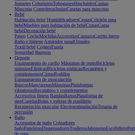
Juguetes
Columpios
Toboganes
Hinchables
Casitas
Mascotas
Comederos
Jaulas
Casetas para mascotas
Bebé
Habitación bebé
Humidificadores
Cestas
Colchón para
bebé
Muebles para habitación de bebé
Cunas
Cama
bebé
Decoración bebé
Paseo
Coche
Mochilas
Accesorios
Capazos
Carrito ligero
Baño e higiene
Aspirador nasal
Orinales
Textil bebé
Cojines
Funda
Seguridad
Barreras
Deporte
Equipamiento de cardio
Máquinas de remo
Bicicletas
spinning
Elípticas
Bicicletas estáticas
Recambios y
complementos
Cintas
Rodillos
Equipamiento de musculación
Bancos
Mancuernas
Máquinas
Plataformas
vibratorias
Recambios y complementos
Accesorios fitness
Bandas
Barras
Plataforma de
step
Cuerdas
Bolas y esferas de equilibrio
Recuperación muscular
Electroestimulación
Terapia de
percusión
Baño
Accesorios de baño
Colgadores
baño
Papeleras
Dispensadores
Toalleros
Jaboneras
Escobillero
Port
de ropa