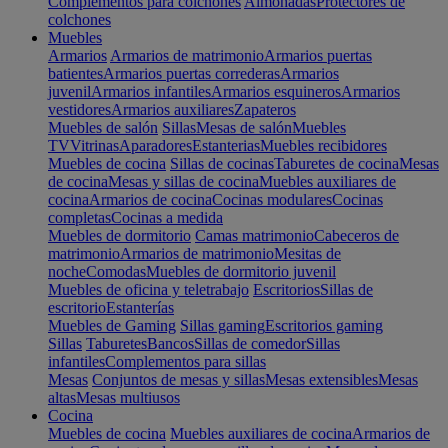
Complementos para colchones
Almohadas
Protectores de
colchones
Muebles
Armarios
Armarios de matrimonio
Armarios puertas
batientes
Armarios puertas correderas
Armarios
juvenil
Armarios infantiles
Armarios esquineros
Armarios
vestidores
Armarios auxiliares
Zapateros
Muebles de salón
Sillas
Mesas de salón
Muebles
TV
Vitrinas
Aparadores
Estanterias
Muebles recibidores
Muebles de cocina
Sillas de cocinas
Taburetes de cocina
Mesas
de cocina
Mesas y sillas de cocina
Muebles auxiliares de
cocina
Armarios de cocina
Cocinas modulares
Cocinas
completas
Cocinas a medida
Muebles de dormitorio
Camas matrimonio
Cabeceros de
matrimonio
Armarios de matrimonio
Mesitas de
noche
Comodas
Muebles de dormitorio juvenil
Muebles de oficina y teletrabajo
Escritorios
Sillas de
escritorio
Estanterías
Muebles de Gaming
Sillas gaming
Escritorios gaming
Sillas
Taburetes
Bancos
Sillas de comedor
Sillas
infantiles
Complementos para sillas
Mesas
Conjuntos de mesas y sillas
Mesas extensibles
Mesas
altas
Mesas multiusos
Cocina
Muebles de cocina
Muebles auxiliares de cocina
Armarios de