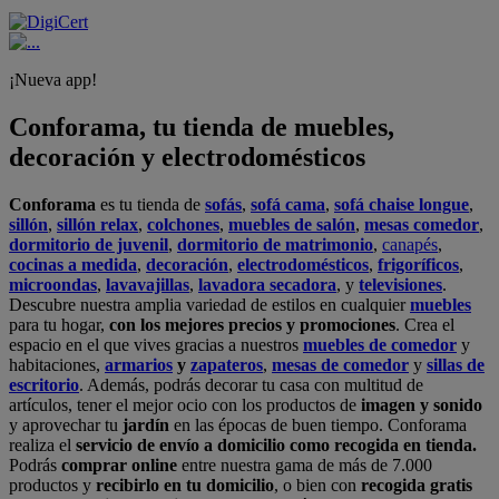
¡Nueva app!
Conforama, tu tienda de muebles,
decoración y electrodomésticos
Conforama
es tu tienda de
sofás
,
sofá cama
,
sofá chaise longue
,
sillón
,
sillón relax
,
colchones
,
muebles de salón
,
mesas comedor
,
dormitorio de juvenil
,
dormitorio de matrimonio
,
canapés
,
cocinas a medida
,
decoración
,
electrodomésticos
,
frigoríficos
,
microondas
,
lavavajillas
,
lavadora secadora
, y
televisiones
.
Descubre nuestra amplia variedad de estilos en cualquier
muebles
para tu hogar,
con los mejores precios y promociones
. Crea el
espacio en el que vives gracias a nuestros
muebles de comedor
y
habitaciones,
armarios
y
zapateros
,
mesas de comedor
y
sillas de
escritorio
. Además, podrás decorar tu casa con multitud de
artículos, tener el mejor ocio con los productos de
imagen y sonido
y aprovechar tu
jardín
en las épocas de buen tiempo. Conforama
realiza el
servicio de envío a domicilio como recogida en tienda.
Podrás
comprar online
entre nuestra gama de más de 7.000
productos y
recibirlo en tu domicilio
, o bien con
recogida gratis