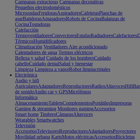
Campanas extractoras
Campanas decorativas
Pequeños electrodomésticos
Microondas
Freidoras
Aspiradores
Cafeteras
Planchas de
asar
Batidoras
Amasadores
Robots de Cocina
Balanzas de
Cocina
Tostadoras
Calefacción
Termoventiladores
Convectores
Estufas
Radiadores
Calefactores
D
Térmicos
Humidificadores
Climatización
Ventiladores
Aire acondicionado
Calentadores de agua
Termos eléctricos
Belleza y salud
Cuidado de los hombres
Cuidado
cabello
Cuidado dental
Salud y bienestar
Limpieza
Limpieza a vapor
Robot limpiacristales
Electrónica
Audio y hifi
Auriculares
Adaptadores
Reproductores
Radios
Altavoces
Hifi
Bar
de sonido
Audio car y GPS
Micrófonos
Informática
Almacenamiento
Tablets
Complementos
Portátiles
Impresoras
Gaming & streaming
Monitores gaming
Accesorios
Smart home
Timbres
Cámaras
Altavoces
Wearables
Smartwatches
Televisión
Accesorios
Televisores
Reproductores
Adaptadores
Proyectores
Movilidad urbana
Karts
Motos eléctricas
Accesorios
Bicicletas