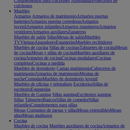
Complementos para colchones
Almohadas
Protectores de
colchones
Muebles
Armarios
Armarios de matrimonio
Armarios puertas
batientes
Armarios puertas correderas
Armarios
juvenil
Armarios infantiles
Armarios esquineros
Armarios
vestidores
Armarios auxiliares
Zapateros
Muebles de salón
Sillas
Mesas de salón
Muebles
TV
Vitrinas
Aparadores
Estanterias
Muebles recibidores
Muebles de cocina
Sillas de cocinas
Taburetes de cocina
Mesas
de cocina
Mesas y sillas de cocina
Muebles auxiliares de
cocina
Armarios de cocina
Cocinas modulares
Cocinas
completas
Cocinas a medida
Muebles de dormitorio
Camas matrimonio
Cabeceros de
matrimonio
Armarios de matrimonio
Mesitas de
noche
Comodas
Muebles de dormitorio juvenil
Muebles de oficina y teletrabajo
Escritorios
Sillas de
escritorio
Estanterías
Muebles de Gaming
Sillas gaming
Escritorios gaming
Sillas
Taburetes
Bancos
Sillas de comedor
Sillas
infantiles
Complementos para sillas
Mesas
Conjuntos de mesas y sillas
Mesas extensibles
Mesas
altas
Mesas multiusos
Cocina
Muebles de cocina
Muebles auxiliares de cocina
Armarios de