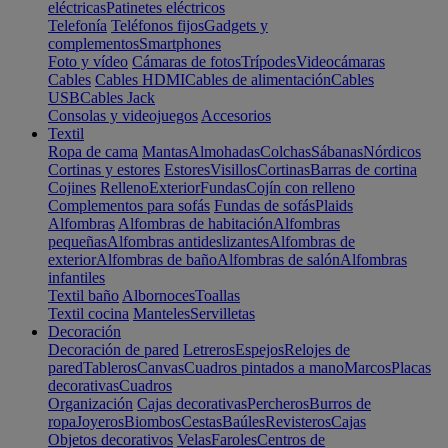
eléctricas
Patinetes eléctricos
Telefonía
Teléfonos fijos
Gadgets y
complementos
Smartphones
Foto y vídeo
Cámaras de fotos
Trípodes
Videocámaras
Cables
Cables HDMI
Cables de alimentación
Cables
USB
Cables Jack
Consolas y videojuegos
Accesorios
Textil
Ropa de cama
Mantas
Almohadas
Colchas
Sábanas
Nórdicos
Cortinas y estores
Estores
Visillos
Cortinas
Barras de cortina
Cojines
Relleno
Exterior
Fundas
Cojín con relleno
Complementos para sofás
Fundas de sofás
Plaids
Alfombras
Alfombras de habitación
Alfombras
pequeñas
Alfombras antideslizantes
Alfombras de
exterior
Alfombras de baño
Alfombras de salón
Alfombras
infantiles
Textil baño
Albornoces
Toallas
Textil cocina
Manteles
Servilletas
Decoración
Decoración de pared
Letreros
Espejos
Relojes de
pared
Tableros
Canvas
Cuadros pintados a mano
Marcos
Placas
decorativas
Cuadros
Organización
Cajas decorativas
Percheros
Burros de
ropa
Joyeros
Biombos
Cestas
Baúles
Revisteros
Cajas
Objetos decorativos
Velas
Faroles
Centros de