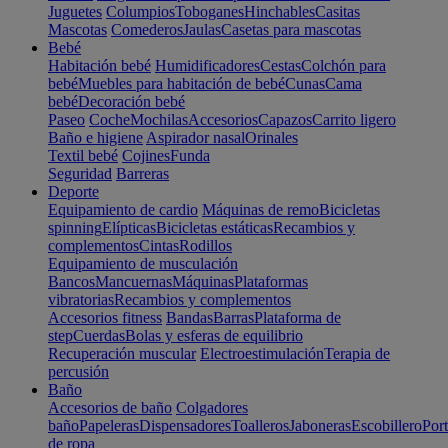
Juguetes
Columpios
Toboganes
Hinchables
Casitas
Mascotas
Comederos
Jaulas
Casetas para mascotas
Bebé
Habitación bebé
Humidificadores
Cestas
Colchón para
bebé
Muebles para habitación de bebé
Cunas
Cama
bebé
Decoración bebé
Paseo
Coche
Mochilas
Accesorios
Capazos
Carrito ligero
Baño e higiene
Aspirador nasal
Orinales
Textil bebé
Cojines
Funda
Seguridad
Barreras
Deporte
Equipamiento de cardio
Máquinas de remo
Bicicletas
spinning
Elípticas
Bicicletas estáticas
Recambios y
complementos
Cintas
Rodillos
Equipamiento de musculación
Bancos
Mancuernas
Máquinas
Plataformas
vibratorias
Recambios y complementos
Accesorios fitness
Bandas
Barras
Plataforma de
step
Cuerdas
Bolas y esferas de equilibrio
Recuperación muscular
Electroestimulación
Terapia de
percusión
Baño
Accesorios de baño
Colgadores
baño
Papeleras
Dispensadores
Toalleros
Jaboneras
Escobillero
Port
de ropa