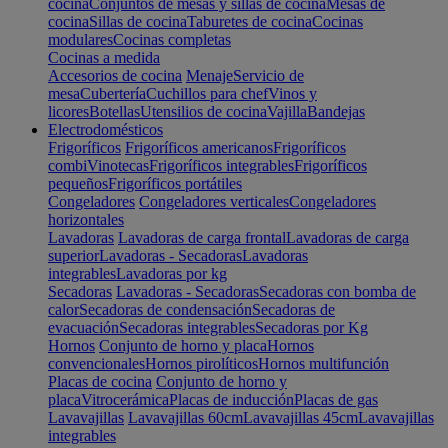
cocina
Conjuntos de mesas y sillas de cocina
Mesas de
cocina
Sillas de cocina
Taburetes de cocina
Cocinas
modulares
Cocinas completas
Cocinas a medida
Accesorios de cocina
Menaje
Servicio de
mesa
Cubertería
Cuchillos para chef
Vinos y
licores
Botellas
Utensilios de cocina
Vajilla
Bandejas
Electrodomésticos
Frigoríficos
Frigoríficos americanos
Frigoríficos
combi
Vinotecas
Frigoríficos integrables
Frigoríficos
pequeños
Frigoríficos portátiles
Congeladores
Congeladores verticales
Congeladores
horizontales
Lavadoras
Lavadoras de carga frontal
Lavadoras de carga
superior
Lavadoras - Secadoras
Lavadoras
integrables
Lavadoras por kg
Secadoras
Lavadoras - Secadoras
Secadoras con bomba de
calor
Secadoras de condensación
Secadoras de
evacuación
Secadoras integrables
Secadoras por Kg
Hornos
Conjunto de horno y placa
Hornos
convencionales
Hornos pirolíticos
Hornos multifunción
Placas de cocina
Conjunto de horno y
placa
Vitrocerámica
Placas de inducción
Placas de gas
Lavavajillas
Lavavajillas 60cm
Lavavajillas 45cm
Lavavajillas
integrables