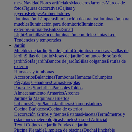
mesa
Navidad
Flores artificiales
Maceteros
Jarrones
Marcos de
fotos
Figuras decorativas
Cajitas y
joyeros
Relojes
Ambientadores
Iluminación
Lámparas
Iluminación decorativa
Iluminación para
muebles
Iluminación para dormitorio
Iluminación
exterior
Guirnaldas
Balizas
Smart
Light
Bombillas
Focos
Iluminación con rieles
Cintas Led
Tendencias y temporadas
Jardín
Muebles de jardín
Set de jardín
Conjuntos de mesas y sillas de
jardín
Sillas de jardín
Mesas de jardín
Conjuntos de sofás de
jardín
Sofás jardín
Bancos de jardín
Sillas colgantes
Estufas de
exterior
Hamacas y tumbonas
Accesorios
Balancines
Tumbonas
Hamacas
Columpios
Pérgolas
Cenadores
Carpas
Pérgolas
Parasoles
Sombrillas
Parasoles
Toldos
Almacenamiento
Armarios
Arcones
Jardinería
Maquinaria
Huertos
Urbanos
Riego
Plantas
Jardineras
Compostadores
Cocina
Barbacoas
Cocina de exterior
Decoración
Grifos y fuentes
Estatuas
Macetas
Termómetros y
estaciones metereológicas
Paneles
Cesped Artificial
Textil
Cojines de jardín
Fundas de jardín
Piscina
Plegable
Limpieza de piscinas
Ducha
Hinchable