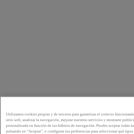
Utilizamos cookies propias y de terceros para garantizar el correcto funcionami
sitio web, analizar la navegación, mejorar nuestros servicios y mostrarte public
personalizada en función de tus hábitos de navegación. Puedes aceptar todas la
pulsando en “Aceptar”, o configurar tus preferencias para seleccionar qué tipos