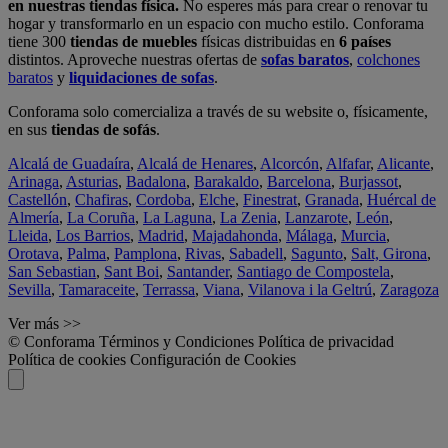
en nuestras tiendas física.
No esperes más para crear o renovar tu
hogar y transformarlo en un espacio con mucho estilo. Conforama
tiene 300
tiendas de muebles
físicas distribuidas en
6 países
distintos. Aproveche nuestras ofertas de
sofas baratos
,
colchones
baratos
y
liquidaciones de sofas
.
Conforama solo comercializa a través de su website o, físicamente,
en sus
tiendas de sofás
.
Alcalá de Guadaíra
,
Alcalá de Henares
,
Alcorcón
,
Alfafar
,
Alicante
,
Arinaga
,
Asturias
,
Badalona
,
Barakaldo
,
Barcelona
,
Burjassot
,
Castellón
,
Chafiras
,
Cordoba
,
Elche
,
Finestrat
,
Granada
,
Huércal de
Almería
,
La Coruña
,
La Laguna
,
La Zenia
,
Lanzarote
,
León
,
Lleida
,
Los Barrios
,
Madrid
,
Majadahonda
,
Málaga
,
Murcia
,
Orotava
,
Palma
,
Pamplona
,
Rivas
,
Sabadell
,
Sagunto
,
Salt, Girona
,
San Sebastian
,
Sant Boi
,
Santander
,
Santiago de Compostela
,
Sevilla
,
Tamaraceite
,
Terrassa
,
Viana
,
Vilanova i la Geltrú
,
Zaragoza
Ver más >>
© Conforama
Términos y Condiciones
Política de privacidad
Política de cookies
Configuración de Cookies