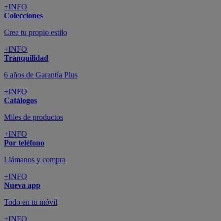
+INFO
Colecciones
Crea tu propio estilo
+INFO
Tranquilidad
6 años de Garantía Plus
+INFO
Catálogos
Miles de productos
+INFO
Por teléfono
Llámanos y compra
+INFO
Nueva app
Todo en tu móvil
+INFO