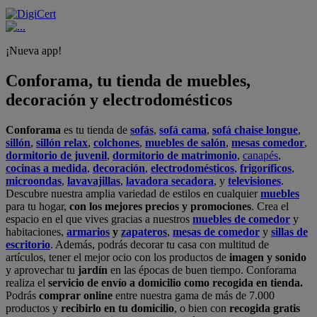
¡Nueva app!
Conforama, tu tienda de muebles,
decoración y electrodomésticos
Conforama
es tu tienda de
sofás
,
sofá cama
,
sofá chaise longue
,
sillón
,
sillón relax
,
colchones
,
muebles de salón
,
mesas comedor
,
dormitorio de juvenil
,
dormitorio de matrimonio
,
canapés
,
cocinas a medida
,
decoración
,
electrodomésticos
,
frigoríficos
,
microondas
,
lavavajillas
,
lavadora secadora
, y
televisiones
.
Descubre nuestra amplia variedad de estilos en cualquier
muebles
para tu hogar,
con los mejores precios y promociones
. Crea el
espacio en el que vives gracias a nuestros
muebles de comedor
y
habitaciones,
armarios
y
zapateros
,
mesas de comedor
y
sillas de
escritorio
. Además, podrás decorar tu casa con multitud de
artículos, tener el mejor ocio con los productos de
imagen y sonido
y aprovechar tu
jardín
en las épocas de buen tiempo. Conforama
realiza el
servicio de envío a domicilio como recogida en tienda.
Podrás
comprar online
entre nuestra gama de más de 7.000
productos y
recibirlo en tu domicilio
, o bien con
recogida gratis