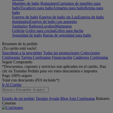
Muebles de baño
Botiquines
Conjuntos de muebles para
baño
Tocadores para baño
Armarios para baño
Repisa para
baño
Espejos de baño
Espejos de baño sin Luz
Espejos de baño
iluminados
Espejos de baño con aumento
Sanitarios
Bañeras
Lavabos
Mamparas
Grifería
Grifos para cocina
Grifos para ducha
Seguridad de baño
Barras de seguridad para baño
Resumen de tu pedido
¡Tu carrito está vacío!
Suscríbete a la newsletter
Todas las promociones
Colecciones
Conforama
Tarjeta Conforama
Financiación
Catálogos Conforama
Seguir Comprando
*Descuentos, cupones y servicios son aplicados en el carrito. Haz
clic en Tramitar Pedido para ver estos descuentos e importes
Pago 100% seguro
Total con descuento
(IVA incluido*)
Ir Al Carrito
Estado de mi pedido
Tiendas
Ayuda
Blog
App Conforama
Baleares
Canarias