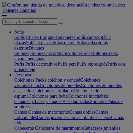
Baleares
Canarias
Sofás
Sofás
Chaise Longue
Rinconeras
Sofás cama
Sofás 2
plazas
Sofás 3 plazas
Sofás de piel
Sofás relax
Sofás
exterior
Divanes
Sillones
Sillones decorativos
Sillones relax
Sillones relax
levantapersonas
Puffs
Puffs decorativos
Puffs pera
Puffs reposapiés
Puffs con
almacenaje
Descanso
Colchones
Packs colchón y canapé
Colchones
viscoelásticos
Colchones de muelles
Colchones de muelles
ensacados
Colchones enrollados
Colchones de
espuma
Colchones para bebé
Colchones hinchables
Canapés y bases
Canapés
Base tapizadas
Somieres
Patas de
somieres
Camas
Camas de matrimonio
Camas dobles
Camas
individuales
Camas juveniles
Camas infantiles
Literas
Camas
nido
Cabeceros
Cabeceros de matrimonio
Cabeceros juveniles