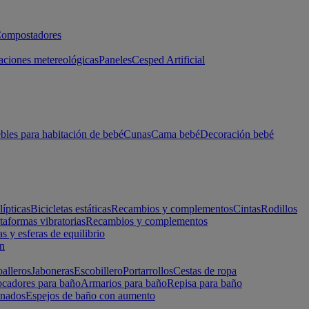
ompostadores
aciones metereológicas
Paneles
Cesped Artificial
les para habitación de bebé
Cunas
Cama bebé
Decoración bebé
lípticas
Bicicletas estáticas
Recambios y complementos
Cintas
Rodillos
taformas vibratorias
Recambios y complementos
s y esferas de equilibrio
ón
alleros
Jaboneras
Escobillero
Portarrollos
Cestas de ropa
cadores para baño
Armarios para baño
Repisa para baño
inados
Espejos de baño con aumento