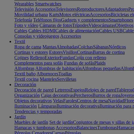
Wearables
Smartwatches
Televisión
Accesorios
Televisores
Reproductores
Adaptadores
Pr
Movilidad urbana
Karts
Motos eléctricas
Accesorios
Bicicletas el
Telefonía
Teléfonos fijos
Gadgets y complementos
Smartphones
Foto y vídeo
Cámaras de fotos
Trípodes
Videocámaras
Objetivos
Cables
Cables HDMI
Cables de alimentación
Cables USB
Cable
Consolas y videojuegos
Accesorios
Textil
Ropa de cama
Mantas
Almohadas
Colchas
Sábanas
Nórdicos
Cortinas y estores
Estores
Visillos
Cortinas
Barras de cortina
Cojines
Relleno
Exterior
Fundas
Cojín con relleno
Complementos para sofás
Fundas de sofás
Plaids
Alfombras
Alfombras de habitación
Alfombras pequeñas
Alfomb
Textil baño
Albornoces
Toallas
Textil cocina
Manteles
Servilletas
Decoración
Decoración de pared
Letreros
Espejos
Relojes de pared
Tableros
Organización
Cajas decorativas
Percheros
Burros de ropa
Joyero
Objetos decorativos
Velas
Faroles
Centros de mesa
Navidad
Flore
Iluminación
Lámparas
Iluminación decorativa
Iluminación para 
Tendencias y temporadas
Jardín
Muebles de jardín
Set de jardín
Conjuntos de mesas y sillas de j
Hamacas y tumbonas
Accesorios
Balancines
Tumbonas
Hamaca
Pérgolas
Cenadores
Carpas
Pérgolas