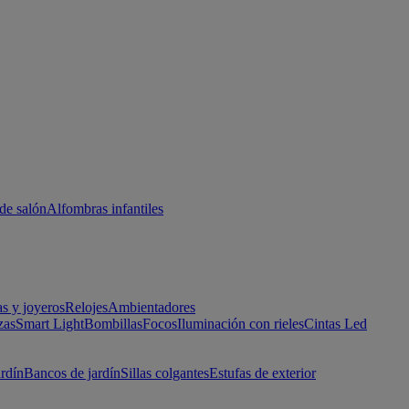
de salón
Alfombras infantiles
as y joyeros
Relojes
Ambientadores
zas
Smart Light
Bombillas
Focos
Iluminación con rieles
Cintas Led
ardín
Bancos de jardín
Sillas colgantes
Estufas de exterior