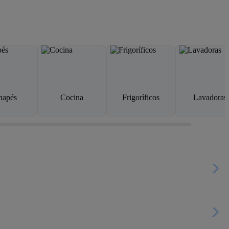
napés
Cocina
Frigoríficos
Lavadoras