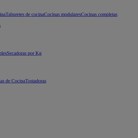
ina
Taburetes de cocina
Cocinas modulares
Cocinas completas
s
bles
Secadoras por Kg
as de Cocina
Tostadoras