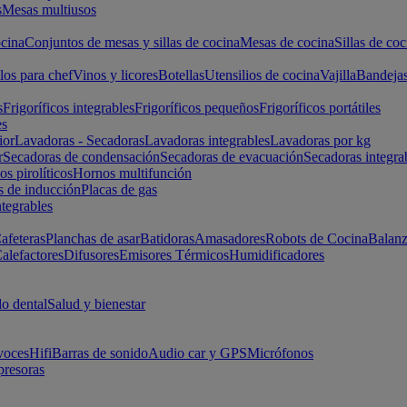
s
Mesas multiusos
cina
Conjuntos de mesas y sillas de cocina
Mesas de cocina
Sillas de coc
los para chef
Vinos y licores
Botellas
Utensilios de cocina
Vajilla
Bandeja
s
Frigoríficos integrables
Frigoríficos pequeños
Frigoríficos portátiles
es
ior
Lavadoras - Secadoras
Lavadoras integrables
Lavadoras por kg
r
Secadoras de condensación
Secadoras de evacuación
Secadoras integra
s pirolíticos
Hornos multifunción
s de inducción
Placas de gas
ntegrables
afeteras
Planchas de asar
Batidoras
Amasadores
Robots de Cocina
Balanz
alefactores
Difusores
Emisores Térmicos
Humidificadores
o dental
Salud y bienestar
voces
Hifi
Barras de sonido
Audio car y GPS
Micrófonos
presoras