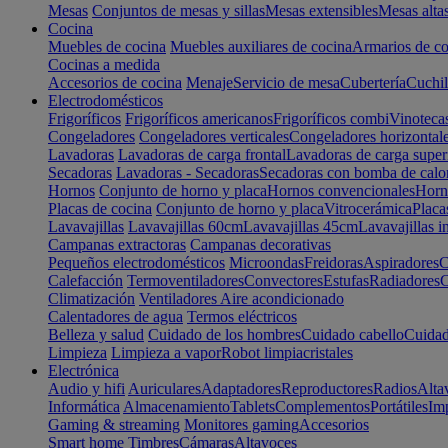
Mesas
Conjuntos de mesas y sillas
Mesas extensibles
Mesas alta
Cocina
Muebles de cocina
Muebles auxiliares de cocina
Armarios de co
Cocinas a medida
Accesorios de cocina
Menaje
Servicio de mesa
Cubertería
Cuchil
Electrodomésticos
Frigoríficos
Frigoríficos americanos
Frigoríficos combi
Vinoteca
Congeladores
Congeladores verticales
Congeladores horizontal
Lavadoras
Lavadoras de carga frontal
Lavadoras de carga super
Secadoras
Lavadoras - Secadoras
Secadoras con bomba de calo
Hornos
Conjunto de horno y placa
Hornos convencionales
Horno
Placas de cocina
Conjunto de horno y placa
Vitrocerámica
Placa
Lavavajillas
Lavavajillas 60cm
Lavavajillas 45cm
Lavavajillas i
Campanas extractoras
Campanas decorativas
Pequeños electrodomésticos
Microondas
Freidoras
Aspiradores
C
Calefacción
Termoventiladores
Convectores
Estufas
Radiadores
C
Climatización
Ventiladores
Aire acondicionado
Calentadores de agua
Termos eléctricos
Belleza y salud
Cuidado de los hombres
Cuidado cabello
Cuidad
Limpieza
Limpieza a vapor
Robot limpiacristales
Electrónica
Audio y hifi
Auriculares
Adaptadores
Reproductores
Radios
Alta
Informática
Almacenamiento
Tablets
Complementos
Portátiles
Im
Gaming & streaming
Monitores gaming
Accesorios
Smart home
Timbres
Cámaras
Altavoces