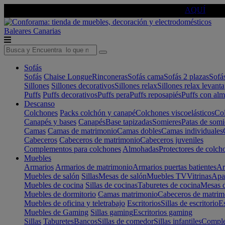
🔵Cambia tu electro con
-10% EXTRA
de descuento ☑️
AQUÍ
Baleares
Canarias
Sofás
Sofás
Chaise Longue
Rinconeras
Sofás cama
Sofás 2 plazas
Sofá
Sillones
Sillones decorativos
Sillones relax
Sillones relax levant
Puffs
Puffs decorativos
Puffs pera
Puffs reposapiés
Puffs con al
Descanso
Colchones
Packs colchón y canapé
Colchones viscoelásticos
Col
Canapés y bases
Canapés
Base tapizadas
Somieres
Patas de somi
Camas
Camas de matrimonio
Camas dobles
Camas individuales
Cabeceros
Cabeceros de matrimonio
Cabeceros juveniles
Complementos para colchones
Almohadas
Protectores de colch
Muebles
Armarios
Armarios de matrimonio
Armarios puertas batientes
Ar
Muebles de salón
Sillas
Mesas de salón
Muebles TV
Vitrinas
Apa
Muebles de cocina
Sillas de cocinas
Taburetes de cocina
Mesas d
Muebles de dormitorio
Camas matrimonio
Cabeceros de matrim
Muebles de oficina y teletrabajo
Escritorios
Sillas de escritorio
Es
Muebles de Gaming
Sillas gaming
Escritorios gaming
Sillas
Taburetes
Bancos
Sillas de comedor
Sillas infantiles
Complem