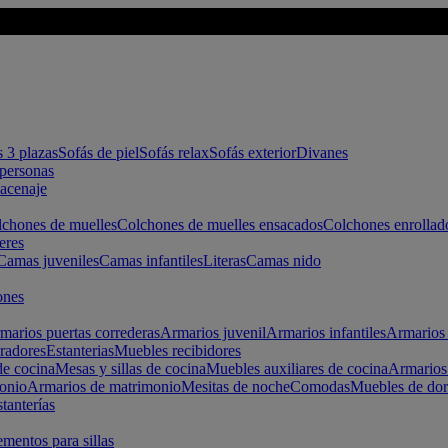
s 3 plazas
Sofás de piel
Sofás relax
Sofás exterior
Divanes
apersonas
macenaje
chones de muelles
Colchones de muelles ensacados
Colchones enrollad
eres
Camas juveniles
Camas infantiles
Literas
Camas nido
ones
marios puertas correderas
Armarios juvenil
Armarios infantiles
Armarios 
radores
Estanterias
Muebles recibidores
e cocina
Mesas y sillas de cocina
Muebles auxiliares de cocina
Armarios
onio
Armarios de matrimonio
Mesitas de noche
Comodas
Muebles de dor
tanterías
entos para sillas