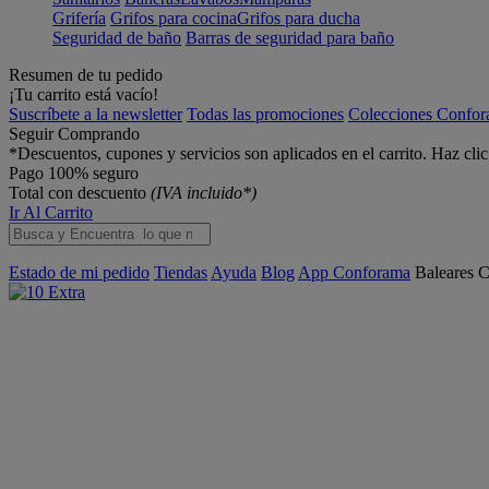
Grifería
Grifos para cocina
Grifos para ducha
Seguridad de baño
Barras de seguridad para baño
Resumen de tu pedido
¡Tu carrito está vacío!
Suscríbete a la newsletter
Todas las promociones
Colecciones Confo
Seguir Comprando
*Descuentos, cupones y servicios son aplicados en el carrito. Haz cli
Pago 100% seguro
Total con descuento
(IVA incluido*)
Ir Al Carrito
Estado de mi pedido
Tiendas
Ayuda
Blog
App Conforama
Baleares
C