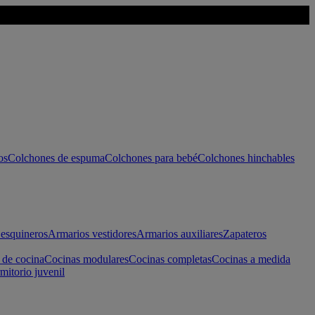
os
Colchones de espuma
Colchones para bebé
Colchones hinchables
esquineros
Armarios vestidores
Armarios auxiliares
Zapateros
 de cocina
Cocinas modulares
Cocinas completas
Cocinas a medida
mitorio juvenil