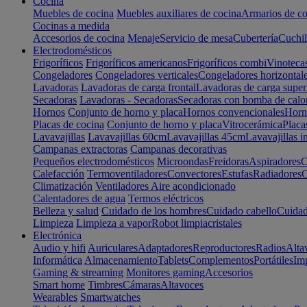
Cocina
Muebles de cocina
Muebles auxiliares de cocina
Armarios de co
Cocinas a medida
Accesorios de cocina
Menaje
Servicio de mesa
Cubertería
Cuchil
Electrodomésticos
Frigoríficos
Frigoríficos americanos
Frigoríficos combi
Vinoteca
Congeladores
Congeladores verticales
Congeladores horizontal
Lavadoras
Lavadoras de carga frontal
Lavadoras de carga super
Secadoras
Lavadoras - Secadoras
Secadoras con bomba de calo
Hornos
Conjunto de horno y placa
Hornos convencionales
Horno
Placas de cocina
Conjunto de horno y placa
Vitrocerámica
Placa
Lavavajillas
Lavavajillas 60cm
Lavavajillas 45cm
Lavavajillas i
Campanas extractoras
Campanas decorativas
Pequeños electrodomésticos
Microondas
Freidoras
Aspiradores
C
Calefacción
Termoventiladores
Convectores
Estufas
Radiadores
C
Climatización
Ventiladores
Aire acondicionado
Calentadores de agua
Termos eléctricos
Belleza y salud
Cuidado de los hombres
Cuidado cabello
Cuidad
Limpieza
Limpieza a vapor
Robot limpiacristales
Electrónica
Audio y hifi
Auriculares
Adaptadores
Reproductores
Radios
Alta
Informática
Almacenamiento
Tablets
Complementos
Portátiles
Im
Gaming & streaming
Monitores gaming
Accesorios
Smart home
Timbres
Cámaras
Altavoces
Wearables
Smartwatches