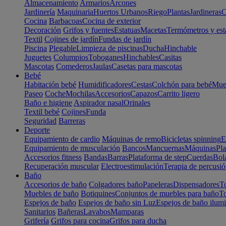
Almacenamiento
Armarios
Arcones
Jardinería
Maquinaria
Huertos Urbanos
Riego
Plantas
Jardineras
C
Cocina
Barbacoas
Cocina de exterior
Decoración
Grifos y fuentes
Estatuas
Macetas
Termómetros y est
Textil
Cojines de jardín
Fundas de jardín
Piscina
Plegable
Limpieza de piscinas
Ducha
Hinchable
Juguetes
Columpios
Toboganes
Hinchables
Casitas
Mascotas
Comederos
Jaulas
Casetas para mascotas
Bebé
Habitación bebé
Humidificadores
Cestas
Colchón para bebé
Mueb
Paseo
Coche
Mochilas
Accesorios
Capazos
Carrito ligero
Baño e higiene
Aspirador nasal
Orinales
Textil bebé
Cojines
Funda
Seguridad
Barreras
Deporte
Equipamiento de cardio
Máquinas de remo
Bicicletas spinning
E
Equipamiento de musculación
Bancos
Mancuernas
Máquinas
Pla
Accesorios fitness
Bandas
Barras
Plataforma de step
Cuerdas
Bola
Recuperación muscular
Electroestimulación
Terapia de percusi
Baño
Accesorios de baño
Colgadores baño
Papeleras
Dispensadores
To
Muebles de baño
Botiquines
Conjuntos de muebles para baño
To
Espejos de baño
Espejos de baño sin Luz
Espejos de baño ilum
Sanitarios
Bañeras
Lavabos
Mamparas
Grifería
Grifos para cocina
Grifos para ducha