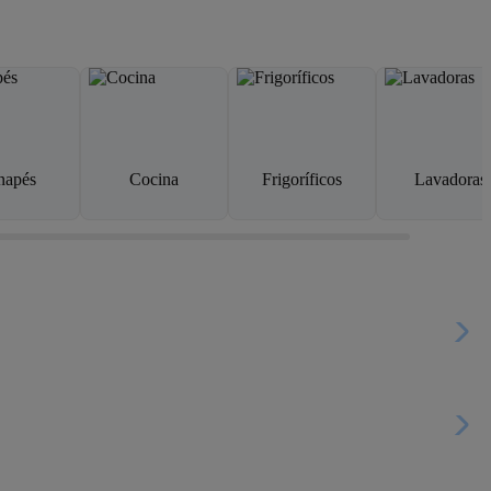
napés
Cocina
Frigoríficos
Lavadoras