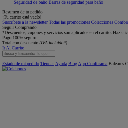
Seguridad de baño
Barras de seguridad para baño
Resumen de tu pedido
¡Tu carrito está vacío!
Suscríbete a la newsletter
Todas las promociones
Colecciones Confo
Seguir Comprando
*Descuentos, cupones y servicios son aplicados en el carrito. Haz cli
Pago 100% seguro
Total con descuento
(IVA incluido*)
Ir Al Carrito
Estado de mi pedido
Tiendas
Ayuda
Blog
App Conforama
Baleares
C