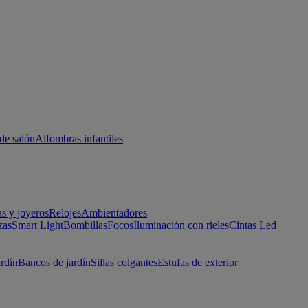
de salón
Alfombras infantiles
as y joyeros
Relojes
Ambientadores
zas
Smart Light
Bombillas
Focos
Iluminación con rieles
Cintas Led
ardín
Bancos de jardín
Sillas colgantes
Estufas de exterior