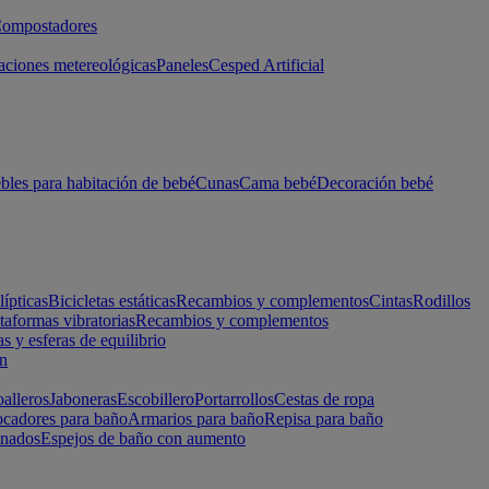
ompostadores
aciones metereológicas
Paneles
Cesped Artificial
les para habitación de bebé
Cunas
Cama bebé
Decoración bebé
lípticas
Bicicletas estáticas
Recambios y complementos
Cintas
Rodillos
taformas vibratorias
Recambios y complementos
s y esferas de equilibrio
ón
alleros
Jaboneras
Escobillero
Portarrollos
Cestas de ropa
cadores para baño
Armarios para baño
Repisa para baño
inados
Espejos de baño con aumento