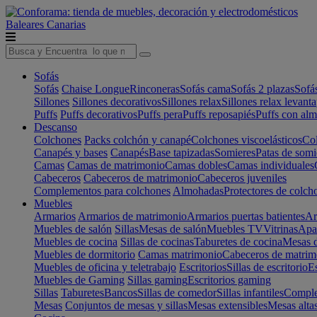
Baleares
Canarias
Sofás
Sofás
Chaise Longue
Rinconeras
Sofás cama
Sofás 2 plazas
Sofá
Sillones
Sillones decorativos
Sillones relax
Sillones relax levant
Puffs
Puffs decorativos
Puffs pera
Puffs reposapiés
Puffs con al
Descanso
Colchones
Packs colchón y canapé
Colchones viscoelásticos
Col
Canapés y bases
Canapés
Base tapizadas
Somieres
Patas de somi
Camas
Camas de matrimonio
Camas dobles
Camas individuales
Cabeceros
Cabeceros de matrimonio
Cabeceros juveniles
Complementos para colchones
Almohadas
Protectores de colch
Muebles
Armarios
Armarios de matrimonio
Armarios puertas batientes
Ar
Muebles de salón
Sillas
Mesas de salón
Muebles TV
Vitrinas
Apa
Muebles de cocina
Sillas de cocinas
Taburetes de cocina
Mesas d
Muebles de dormitorio
Camas matrimonio
Cabeceros de matrim
Muebles de oficina y teletrabajo
Escritorios
Sillas de escritorio
Es
Muebles de Gaming
Sillas gaming
Escritorios gaming
Sillas
Taburetes
Bancos
Sillas de comedor
Sillas infantiles
Complem
Mesas
Conjuntos de mesas y sillas
Mesas extensibles
Mesas alta