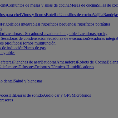
cina
Conjuntos de mesas y sillas de cocina
Mesas de cocina
Sillas de coc
los para chef
Vinos y licores
Botellas
Utensilios de cocina
Vajilla
Bandeja
s
Frigoríficos integrables
Frigoríficos pequeños
Frigoríficos portátiles
es
ior
Lavadoras - Secadoras
Lavadoras integrables
Lavadoras por kg
r
Secadoras de condensación
Secadoras de evacuación
Secadoras integra
s pirolíticos
Hornos multifunción
s de inducción
Placas de gas
ntegrables
afeteras
Planchas de asar
Batidoras
Amasadores
Robots de Cocina
Balanz
alefactores
Difusores
Emisores Térmicos
Humidificadores
o dental
Salud y bienestar
voces
Hifi
Barras de sonido
Audio car y GPS
Micrófonos
presoras