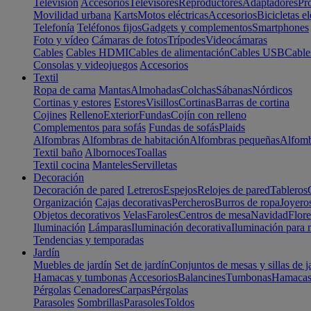
Televisión
Accesorios
Televisores
Reproductores
Adaptadores
Pr
Movilidad urbana
Karts
Motos eléctricas
Accesorios
Bicicletas el
Telefonía
Teléfonos fijos
Gadgets y complementos
Smartphones
Foto y vídeo
Cámaras de fotos
Trípodes
Videocámaras
Cables
Cables HDMI
Cables de alimentación
Cables USB
Cable
Consolas y videojuegos
Accesorios
Textil
Ropa de cama
Mantas
Almohadas
Colchas
Sábanas
Nórdicos
Cortinas y estores
Estores
Visillos
Cortinas
Barras de cortina
Cojines
Relleno
Exterior
Fundas
Cojín con relleno
Complementos para sofás
Fundas de sofás
Plaids
Alfombras
Alfombras de habitación
Alfombras pequeñas
Alfomb
Textil baño
Albornoces
Toallas
Textil cocina
Manteles
Servilletas
Decoración
Decoración de pared
Letreros
Espejos
Relojes de pared
Tableros
Organización
Cajas decorativas
Percheros
Burros de ropa
Joyero
Objetos decorativos
Velas
Faroles
Centros de mesa
Navidad
Flore
Iluminación
Lámparas
Iluminación decorativa
Iluminación para 
Tendencias y temporadas
Jardín
Muebles de jardín
Set de jardín
Conjuntos de mesas y sillas de j
Hamacas y tumbonas
Accesorios
Balancines
Tumbonas
Hamaca
Pérgolas
Cenadores
Carpas
Pérgolas
Parasoles
Sombrillas
Parasoles
Toldos