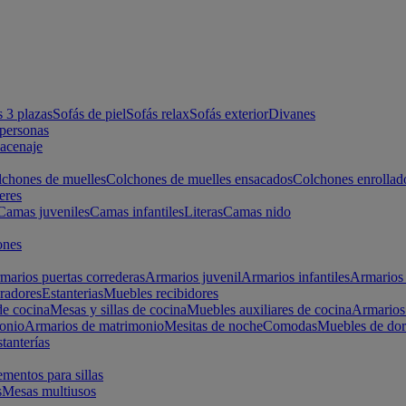
s 3 plazas
Sofás de piel
Sofás relax
Sofás exterior
Divanes
apersonas
macenaje
chones de muelles
Colchones de muelles ensacados
Colchones enrollad
eres
Camas juveniles
Camas infantiles
Literas
Camas nido
ones
marios puertas correderas
Armarios juvenil
Armarios infantiles
Armarios 
radores
Estanterias
Muebles recibidores
e cocina
Mesas y sillas de cocina
Muebles auxiliares de cocina
Armarios
onio
Armarios de matrimonio
Mesitas de noche
Comodas
Muebles de dor
tanterías
entos para sillas
s
Mesas multiusos