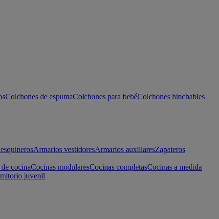
os
Colchones de espuma
Colchones para bebé
Colchones hinchables
esquineros
Armarios vestidores
Armarios auxiliares
Zapateros
 de cocina
Cocinas modulares
Cocinas completas
Cocinas a medida
mitorio juvenil