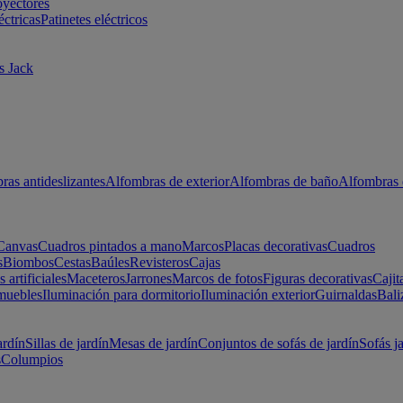
oyectores
éctricas
Patinetes eléctricos
s Jack
ras antideslizantes
Alfombras de exterior
Alfombras de baño
Alfombras 
Canvas
Cuadros pintados a mano
Marcos
Placas decorativas
Cuadros
s
Biombos
Cestas
Baúles
Revisteros
Cajas
s artificiales
Maceteros
Jarrones
Marcos de fotos
Figuras decorativas
Cajit
muebles
Iluminación para dormitorio
Iluminación exterior
Guirnaldas
Bali
ardín
Sillas de jardín
Mesas de jardín
Conjuntos de sofás de jardín
Sofás j
s
Columpios