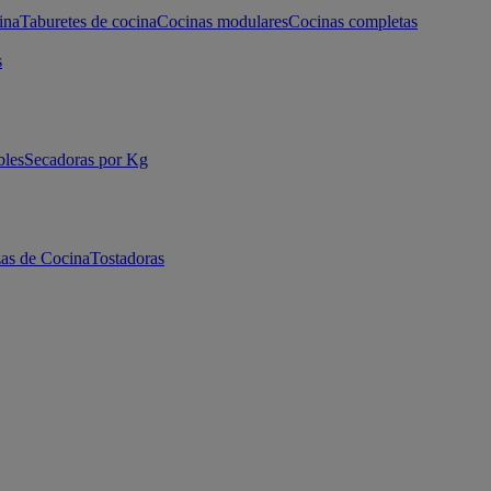
ina
Taburetes de cocina
Cocinas modulares
Cocinas completas
s
bles
Secadoras por Kg
as de Cocina
Tostadoras