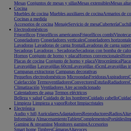
Mesas
Conjuntos de mesas y sillas
Mesas extensibles
Mesas alta
Cocina
Muebles de cocina
Muebles auxiliares de cocina
Armarios de co
Cocinas a medida
Accesorios de cocina
Menaje
Servicio de mesa
Cubertería
Cuchil
Electrodomésticos
Frigoríficos
Frigoríficos americanos
Frigoríficos combi
Vinoteca
Congeladores
Congeladores verticales
Congeladores horizontal
Lavadoras
Lavadoras de carga frontal
Lavadoras de carga super
Secadoras
Lavadoras - Secadoras
Secadoras con bomba de calo
Hornos
Conjunto de horno y placa
Hornos convencionales
Horno
Placas de cocina
Conjunto de horno y placa
Vitrocerámica
Placa
Lavavajillas
Lavavajillas 60cm
Lavavajillas 45cm
Lavavajillas i
Campanas extractoras
Campanas decorativas
Pequeños electrodomésticos
Microondas
Freidoras
Aspiradores
C
Calefacción
Termoventiladores
Convectores
Estufas
Radiadores
C
Climatización
Ventiladores
Aire acondicionado
Calentadores de agua
Termos eléctricos
Belleza y salud
Cuidado de los hombres
Cuidado cabello
Cuidad
Limpieza
Limpieza a vapor
Robot limpiacristales
Electrónica
Audio y hifi
Auriculares
Adaptadores
Reproductores
Radios
Alta
Informática
Almacenamiento
Tablets
Complementos
Portátiles
Im
Gaming & streaming
Monitores gaming
Accesorios
Smart home
Timbres
Cámaras
Altavoces