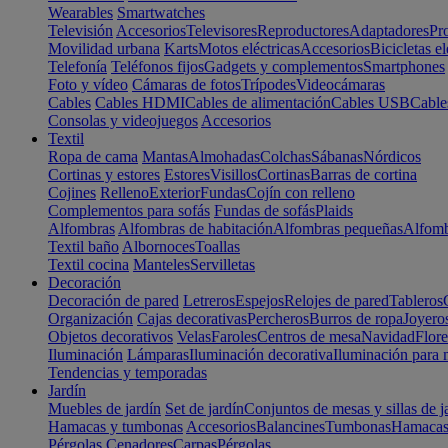
Wearables
Smartwatches
Televisión
Accesorios
Televisores
Reproductores
Adaptadores
Pr
Movilidad urbana
Karts
Motos eléctricas
Accesorios
Bicicletas el
Telefonía
Teléfonos fijos
Gadgets y complementos
Smartphones
Foto y vídeo
Cámaras de fotos
Trípodes
Videocámaras
Cables
Cables HDMI
Cables de alimentación
Cables USB
Cable
Consolas y videojuegos
Accesorios
Textil
Ropa de cama
Mantas
Almohadas
Colchas
Sábanas
Nórdicos
Cortinas y estores
Estores
Visillos
Cortinas
Barras de cortina
Cojines
Relleno
Exterior
Fundas
Cojín con relleno
Complementos para sofás
Fundas de sofás
Plaids
Alfombras
Alfombras de habitación
Alfombras pequeñas
Alfomb
Textil baño
Albornoces
Toallas
Textil cocina
Manteles
Servilletas
Decoración
Decoración de pared
Letreros
Espejos
Relojes de pared
Tableros
Organización
Cajas decorativas
Percheros
Burros de ropa
Joyero
Objetos decorativos
Velas
Faroles
Centros de mesa
Navidad
Flore
Iluminación
Lámparas
Iluminación decorativa
Iluminación para 
Tendencias y temporadas
Jardín
Muebles de jardín
Set de jardín
Conjuntos de mesas y sillas de j
Hamacas y tumbonas
Accesorios
Balancines
Tumbonas
Hamaca
Pérgolas
Cenadores
Carpas
Pérgolas