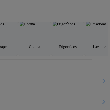
napés
Cocina
Frigoríficos
Lavadoras