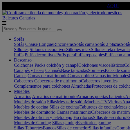
🔵Cambia tu electro con
-10% EXTRA
de descuento ☑️
AQUÍ
Baleares
Canarias
Sofás
Sofás
Chaise Longue
Rinconeras
Sofás cama
Sofás 2 plazas
Sofá
Sillones
Sillones decorativos
Sillones relax
Sillones relax levant
Puffs
Puffs decorativos
Puffs pera
Puffs reposapiés
Puffs con al
Descanso
Colchones
Packs colchón y canapé
Colchones viscoelásticos
Col
Canapés y bases
Canapés
Base tapizadas
Somieres
Patas de somi
Camas
Camas de matrimonio
Camas dobles
Camas individuales
Cabeceros
Cabeceros de matrimonio
Cabeceros juveniles
Complementos para colchones
Almohadas
Protectores de colch
Muebles
Armarios
Armarios de matrimonio
Armarios puertas batientes
Ar
Muebles de salón
Sillas
Mesas de salón
Muebles TV
Vitrinas
Apa
Muebles de cocina
Sillas de cocinas
Taburetes de cocina
Mesas d
Muebles de dormitorio
Camas matrimonio
Cabeceros de matrim
Muebles de oficina y teletrabajo
Escritorios
Sillas de escritorio
Es
Muebles de Gaming
Sillas gaming
Escritorios gaming
Sillas
Taburetes
Bancos
Sillas de comedor
Sillas infantiles
Complem