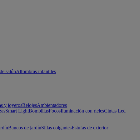
de salón
Alfombras infantiles
as y joyeros
Relojes
Ambientadores
zas
Smart Light
Bombillas
Focos
Iluminación con rieles
Cintas Led
ardín
Bancos de jardín
Sillas colgantes
Estufas de exterior