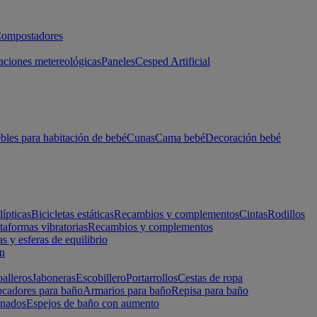
ompostadores
aciones metereológicas
Paneles
Cesped Artificial
les para habitación de bebé
Cunas
Cama bebé
Decoración bebé
lípticas
Bicicletas estáticas
Recambios y complementos
Cintas
Rodillos
taformas vibratorias
Recambios y complementos
s y esferas de equilibrio
ón
alleros
Jaboneras
Escobillero
Portarrollos
Cestas de ropa
cadores para baño
Armarios para baño
Repisa para baño
inados
Espejos de baño con aumento