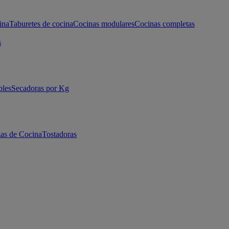
ina
Taburetes de cocina
Cocinas modulares
Cocinas completas
s
bles
Secadoras por Kg
as de Cocina
Tostadoras