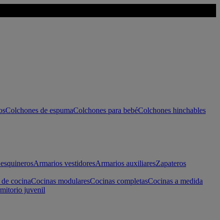
os
Colchones de espuma
Colchones para bebé
Colchones hinchables
esquineros
Armarios vestidores
Armarios auxiliares
Zapateros
 de cocina
Cocinas modulares
Cocinas completas
Cocinas a medida
mitorio juvenil