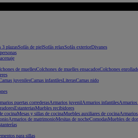
s 3 plazas
Sofás de piel
Sofás relax
Sofás exterior
Divanes
apersonas
macenaje
chones de muelles
Colchones de muelles ensacados
Colchones enrollad
eres
Camas juveniles
Camas infantiles
Literas
Camas nido
ones
marios puertas correderas
Armarios juvenil
Armarios infantiles
Armarios 
radores
Estanterias
Muebles recibidores
e cocina
Mesas y sillas de cocina
Muebles auxiliares de cocina
Armarios
onio
Armarios de matrimonio
Mesitas de noche
Comodas
Muebles de dor
tanterías
entos para sillas