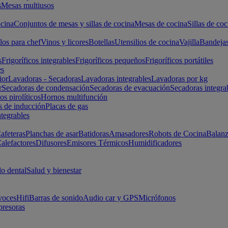
s
Mesas multiusos
cina
Conjuntos de mesas y sillas de cocina
Mesas de cocina
Sillas de coc
los para chef
Vinos y licores
Botellas
Utensilios de cocina
Vajilla
Bandeja
s
Frigoríficos integrables
Frigoríficos pequeños
Frigoríficos portátiles
es
ior
Lavadoras - Secadoras
Lavadoras integrables
Lavadoras por kg
r
Secadoras de condensación
Secadoras de evacuación
Secadoras integra
s pirolíticos
Hornos multifunción
s de inducción
Placas de gas
ntegrables
afeteras
Planchas de asar
Batidoras
Amasadores
Robots de Cocina
Balanz
alefactores
Difusores
Emisores Térmicos
Humidificadores
o dental
Salud y bienestar
voces
Hifi
Barras de sonido
Audio car y GPS
Micrófonos
presoras