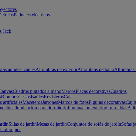
oyectores
éctricas
Patinetes eléctricos
s Jack
ras antideslizantes
Alfombras de exterior
Alfombras de baño
Alfombras 
Canvas
Cuadros pintados a mano
Marcos
Placas decorativas
Cuadros
s
Biombos
Cestas
Baúles
Revisteros
Cajas
s artificiales
Maceteros
Jarrones
Marcos de fotos
Figuras decorativas
Cajit
muebles
Iluminación para dormitorio
Iluminación exterior
Guirnaldas
Bali
ardín
Sillas de jardín
Mesas de jardín
Conjuntos de sofás de jardín
Sofás j
s
Columpios