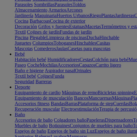
Parasoles
Sombrillas
Parasoles
Toldos
Almacenamiento
Armarios
Arcones
Jardinería
Maquinaria
Huertos Urbanos
Riego
Plantas
Jardineras
C
Cocina
Barbacoas
Cocina de exterior
Decoración
Grifos y fuentes
Estatuas
Macetas
Termómetros y est
Textil
Cojines de jardín
Fundas de jardín
Piscina
Plegable
Limpieza de piscinas
Ducha
Hinchable
Juguetes
Columpios
Toboganes
Hinchables
Casitas
Mascotas
Comederos
Jaulas
Casetas para mascotas
Bebé
Habitación bebé
Humidificadores
Cestas
Colchón para bebé
Mueb
Paseo
Coche
Mochilas
Accesorios
Capazos
Carrito ligero
Baño e higiene
Aspirador nasal
Orinales
Textil bebé
Cojines
Funda
Seguridad
Barreras
Deporte
Equipamiento de cardio
Máquinas de remo
Bicicletas spinning
E
Equipamiento de musculación
Bancos
Mancuernas
Máquinas
Pla
Accesorios fitness
Bandas
Barras
Plataforma de step
Cuerdas
Bola
Recuperación muscular
Electroestimulación
Terapia de percusi
Baño
Accesorios de baño
Colgadores baño
Papeleras
Dispensadores
To
Muebles de baño
Botiquines
Conjuntos de muebles para baño
To
Espejos de baño
Espejos de baño sin Luz
Espejos de baño ilum
Sanitarios
Bañeras
Lavabos
Mamparas