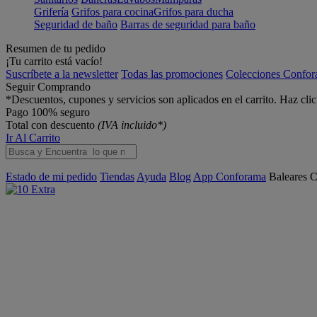
Grifería
Grifos para cocina
Grifos para ducha
Seguridad de baño
Barras de seguridad para baño
Resumen de tu pedido
¡Tu carrito está vacío!
Suscríbete a la newsletter
Todas las promociones
Colecciones Confo
Seguir Comprando
*Descuentos, cupones y servicios son aplicados en el carrito. Haz cli
Pago 100% seguro
Total con descuento
(IVA incluido*)
Ir Al Carrito
Estado de mi pedido
Tiendas
Ayuda
Blog
App Conforama
Baleares
C