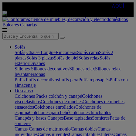
🔵Cambia tu electro con
-10% EXTRA
de descuento ☑️
AQUÍ
Baleares
Canarias
Sofás
Sofás
Chaise Longue
Rinconeras
Sofás cama
Sofás 2
plazas
Sofás 3 plazas
Sofás de piel
Sofás relax
Sofás
exterior
Divanes
Sillones
Sillones decorativos
Sillones relax
Sillones relax
levantapersonas
Puffs
Puffs decorativos
Puffs pera
Puffs reposapiés
Puffs con
almacenaje
Descanso
Colchones
Packs colchón y canapé
Colchones
viscoelásticos
Colchones de muelles
Colchones de muelles
ensacados
Colchones enrollados
Colchones de
espuma
Colchones para bebé
Colchones hinchables
Canapés y bases
Canapés
Base tapizadas
Somieres
Patas de
somieres
Camas
Camas de matrimonio
Camas dobles
Camas
individuales
Camas juveniles
Camas infantiles
Literas
Camas