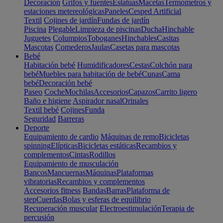
Decoración
Grifos y fuentes
Estatuas
Macetas
Termómetros y
estaciones metereológicas
Paneles
Cesped Artificial
Textil
Cojines de jardín
Fundas de jardín
Piscina
Plegable
Limpieza de piscinas
Ducha
Hinchable
Juguetes
Columpios
Toboganes
Hinchables
Casitas
Mascotas
Comederos
Jaulas
Casetas para mascotas
Bebé
Habitación bebé
Humidificadores
Cestas
Colchón para
bebé
Muebles para habitación de bebé
Cunas
Cama
bebé
Decoración bebé
Paseo
Coche
Mochilas
Accesorios
Capazos
Carrito ligero
Baño e higiene
Aspirador nasal
Orinales
Textil bebé
Cojines
Funda
Seguridad
Barreras
Deporte
Equipamiento de cardio
Máquinas de remo
Bicicletas
spinning
Elípticas
Bicicletas estáticas
Recambios y
complementos
Cintas
Rodillos
Equipamiento de musculación
Bancos
Mancuernas
Máquinas
Plataformas
vibratorias
Recambios y complementos
Accesorios fitness
Bandas
Barras
Plataforma de
step
Cuerdas
Bolas y esferas de equilibrio
Recuperación muscular
Electroestimulación
Terapia de
percusión