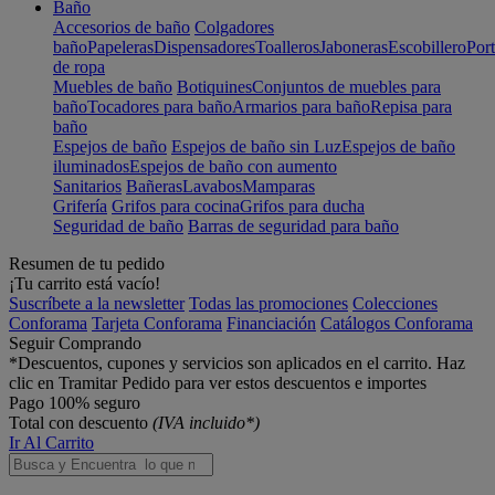
Baño
Accesorios de baño
Colgadores
baño
Papeleras
Dispensadores
Toalleros
Jaboneras
Escobillero
Port
de ropa
Muebles de baño
Botiquines
Conjuntos de muebles para
baño
Tocadores para baño
Armarios para baño
Repisa para
baño
Espejos de baño
Espejos de baño sin Luz
Espejos de baño
iluminados
Espejos de baño con aumento
Sanitarios
Bañeras
Lavabos
Mamparas
Grifería
Grifos para cocina
Grifos para ducha
Seguridad de baño
Barras de seguridad para baño
Resumen de tu pedido
¡Tu carrito está vacío!
Suscríbete a la newsletter
Todas las promociones
Colecciones
Conforama
Tarjeta Conforama
Financiación
Catálogos Conforama
Seguir Comprando
*Descuentos, cupones y servicios son aplicados en el carrito. Haz
clic en Tramitar Pedido para ver estos descuentos e importes
Pago 100% seguro
Total con descuento
(IVA incluido*)
Ir Al Carrito