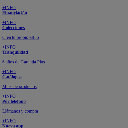
+INFO
Financiación
+INFO
Colecciones
Crea tu propio estilo
+INFO
Tranquilidad
6 años de Garantía Plus
+INFO
Catálogos
Miles de productos
+INFO
Por teléfono
Llámanos y compra
+INFO
Nueva app