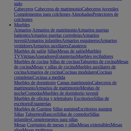
nido
Cabeceros
Cabeceros de matrimonio
Cabeceros juveniles
Complementos para colchones
Almohadas
Protectores de
colchones
Muebles
Armarios
Armarios de matrimonio
Armarios puertas
batientes
Armarios puertas correderas
Armarios
juvenil
Armarios infantiles
Armarios esquineros
Armarios
vestidores
Armarios auxiliares
Zapateros
Muebles de salón
Sillas
Mesas de salón
Muebles
TV
Vitrinas
Aparadores
Estanterias
Muebles recibidores
Muebles de cocina
Sillas de cocinas
Taburetes de cocina
Mesas
de cocina
Mesas y sillas de cocina
Muebles auxiliares de
cocina
Armarios de cocina
Cocinas modulares
Cocinas
completas
Cocinas a medida
Muebles de dormitorio
Camas matrimonio
Cabeceros de
matrimonio
Armarios de matrimonio
Mesitas de
noche
Comodas
Muebles de dormitorio juvenil
Muebles de oficina y teletrabajo
Escritorios
Sillas de
escritorio
Estanterías
Muebles de Gaming
Sillas gaming
Escritorios gaming
Sillas
Taburetes
Bancos
Sillas de comedor
Sillas
infantiles
Complementos para sillas
Mesas
Conjuntos de mesas y sillas
Mesas extensibles
Mesas
altas
Mesas multiusos