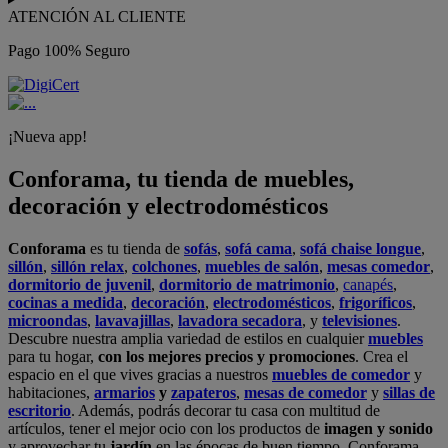
ATENCIÓN AL CLIENTE
Pago 100% Seguro
¡Nueva app!
Conforama, tu tienda de muebles,
decoración y electrodomésticos
Conforama
es tu tienda de
sofás
,
sofá cama
,
sofá chaise longue
,
sillón
,
sillón relax
,
colchones
,
muebles de salón
,
mesas comedor
,
dormitorio de juvenil
,
dormitorio de matrimonio
,
canapés
,
cocinas a medida
,
decoración
,
electrodomésticos
,
frigoríficos
,
microondas
,
lavavajillas
,
lavadora secadora
, y
televisiones
.
Descubre nuestra amplia variedad de estilos en cualquier
muebles
para tu hogar,
con los mejores precios y promociones
. Crea el
espacio en el que vives gracias a nuestros
muebles de comedor
y
habitaciones,
armarios
y
zapateros
,
mesas de comedor
y
sillas de
escritorio
. Además, podrás decorar tu casa con multitud de
artículos, tener el mejor ocio con los productos de
imagen y sonido
y aprovechar tu
jardín
en las épocas de buen tiempo. Conforama