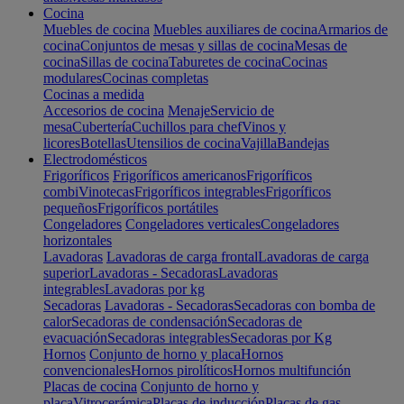
Cocina
Muebles de cocina
Muebles auxiliares de cocina
Armarios de
cocina
Conjuntos de mesas y sillas de cocina
Mesas de
cocina
Sillas de cocina
Taburetes de cocina
Cocinas
modulares
Cocinas completas
Cocinas a medida
Accesorios de cocina
Menaje
Servicio de
mesa
Cubertería
Cuchillos para chef
Vinos y
licores
Botellas
Utensilios de cocina
Vajilla
Bandejas
Electrodomésticos
Frigoríficos
Frigoríficos americanos
Frigoríficos
combi
Vinotecas
Frigoríficos integrables
Frigoríficos
pequeños
Frigoríficos portátiles
Congeladores
Congeladores verticales
Congeladores
horizontales
Lavadoras
Lavadoras de carga frontal
Lavadoras de carga
superior
Lavadoras - Secadoras
Lavadoras
integrables
Lavadoras por kg
Secadoras
Lavadoras - Secadoras
Secadoras con bomba de
calor
Secadoras de condensación
Secadoras de
evacuación
Secadoras integrables
Secadoras por Kg
Hornos
Conjunto de horno y placa
Hornos
convencionales
Hornos pirolíticos
Hornos multifunción
Placas de cocina
Conjunto de horno y
placa
Vitrocerámica
Placas de inducción
Placas de gas