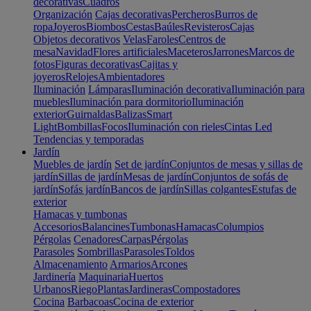
decorativas
Cuadros
Organización
Cajas decorativas
Percheros
Burros de
ropa
Joyeros
Biombos
Cestas
Baúles
Revisteros
Cajas
Objetos decorativos
Velas
Faroles
Centros de
mesa
Navidad
Flores artificiales
Maceteros
Jarrones
Marcos de
fotos
Figuras decorativas
Cajitas y
joyeros
Relojes
Ambientadores
Iluminación
Lámparas
Iluminación decorativa
Iluminación para
muebles
Iluminación para dormitorio
Iluminación
exterior
Guirnaldas
Balizas
Smart
Light
Bombillas
Focos
Iluminación con rieles
Cintas Led
Tendencias y temporadas
Jardín
Muebles de jardín
Set de jardín
Conjuntos de mesas y sillas de
jardín
Sillas de jardín
Mesas de jardín
Conjuntos de sofás de
jardín
Sofás jardín
Bancos de jardín
Sillas colgantes
Estufas de
exterior
Hamacas y tumbonas
Accesorios
Balancines
Tumbonas
Hamacas
Columpios
Pérgolas
Cenadores
Carpas
Pérgolas
Parasoles
Sombrillas
Parasoles
Toldos
Almacenamiento
Armarios
Arcones
Jardinería
Maquinaria
Huertos
Urbanos
Riego
Plantas
Jardineras
Compostadores
Cocina
Barbacoas
Cocina de exterior