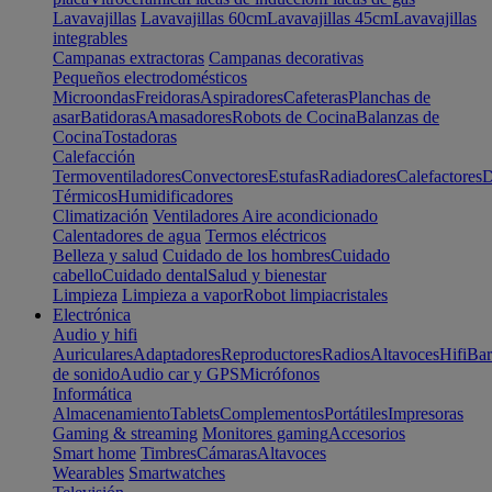
Lavavajillas
Lavavajillas 60cm
Lavavajillas 45cm
Lavavajillas
integrables
Campanas extractoras
Campanas decorativas
Pequeños electrodomésticos
Microondas
Freidoras
Aspiradores
Cafeteras
Planchas de
asar
Batidoras
Amasadores
Robots de Cocina
Balanzas de
Cocina
Tostadoras
Calefacción
Termoventiladores
Convectores
Estufas
Radiadores
Calefactores
D
Térmicos
Humidificadores
Climatización
Ventiladores
Aire acondicionado
Calentadores de agua
Termos eléctricos
Belleza y salud
Cuidado de los hombres
Cuidado
cabello
Cuidado dental
Salud y bienestar
Limpieza
Limpieza a vapor
Robot limpiacristales
Electrónica
Audio y hifi
Auriculares
Adaptadores
Reproductores
Radios
Altavoces
Hifi
Bar
de sonido
Audio car y GPS
Micrófonos
Informática
Almacenamiento
Tablets
Complementos
Portátiles
Impresoras
Gaming & streaming
Monitores gaming
Accesorios
Smart home
Timbres
Cámaras
Altavoces
Wearables
Smartwatches