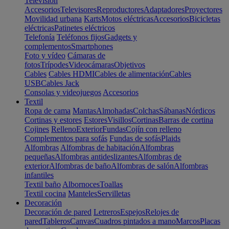
Televisión
Accesorios
Televisores
Reproductores
Adaptadores
Proyectores
Movilidad urbana
Karts
Motos eléctricas
Accesorios
Bicicletas
eléctricas
Patinetes eléctricos
Telefonía
Teléfonos fijos
Gadgets y
complementos
Smartphones
Foto y vídeo
Cámaras de
fotos
Trípodes
Videocámaras
Objetivos
Cables
Cables HDMI
Cables de alimentación
Cables
USB
Cables Jack
Consolas y videojuegos
Accesorios
Textil
Ropa de cama
Mantas
Almohadas
Colchas
Sábanas
Nórdicos
Cortinas y estores
Estores
Visillos
Cortinas
Barras de cortina
Cojines
Relleno
Exterior
Fundas
Cojín con relleno
Complementos para sofás
Fundas de sofás
Plaids
Alfombras
Alfombras de habitación
Alfombras
pequeñas
Alfombras antideslizantes
Alfombras de
exterior
Alfombras de baño
Alfombras de salón
Alfombras
infantiles
Textil baño
Albornoces
Toallas
Textil cocina
Manteles
Servilletas
Decoración
Decoración de pared
Letreros
Espejos
Relojes de
pared
Tableros
Canvas
Cuadros pintados a mano
Marcos
Placas