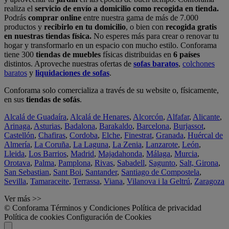
realiza el
servicio de envío a domicilio como recogida en tienda.
Podrás
comprar online
entre nuestra gama de más de 7.000
productos y
recibirlo en tu domicilio
, o bien con
recogida gratis
en nuestras tiendas física.
No esperes más para crear o renovar tu
hogar y transformarlo en un espacio con mucho estilo. Conforama
tiene 300
tiendas de muebles
físicas distribuidas en
6 países
distintos. Aproveche nuestras ofertas de
sofas baratos
,
colchones
baratos
y
liquidaciones de sofas
.
Conforama solo comercializa a través de su website o, físicamente,
en sus
tiendas de sofás
.
Alcalá de Guadaíra
,
Alcalá de Henares
,
Alcorcón
,
Alfafar
,
Alicante
,
Arinaga
,
Asturias
,
Badalona
,
Barakaldo
,
Barcelona
,
Burjassot
,
Castellón
,
Chafiras
,
Cordoba
,
Elche
,
Finestrat
,
Granada
,
Huércal de
Almería
,
La Coruña
,
La Laguna
,
La Zenia
,
Lanzarote
,
León
,
Lleida
,
Los Barrios
,
Madrid
,
Majadahonda
,
Málaga
,
Murcia
,
Orotava
,
Palma
,
Pamplona
,
Rivas
,
Sabadell
,
Sagunto
,
Salt, Girona
,
San Sebastian
,
Sant Boi
,
Santander
,
Santiago de Compostela
,
Sevilla
,
Tamaraceite
,
Terrassa
,
Viana
,
Vilanova i la Geltrú
,
Zaragoza
Ver más >>
© Conforama
Términos y Condiciones
Política de privacidad
Política de cookies
Configuración de Cookies