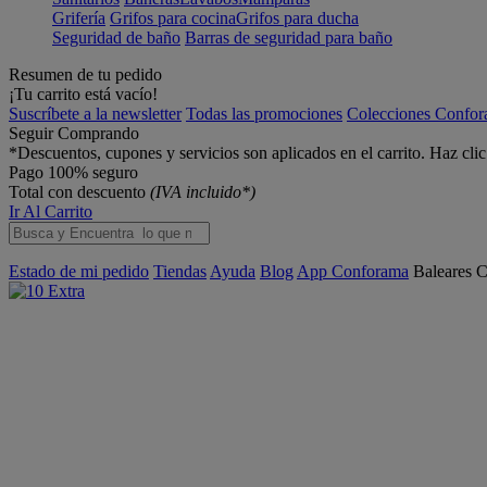
Grifería
Grifos para cocina
Grifos para ducha
Seguridad de baño
Barras de seguridad para baño
Resumen de tu pedido
¡Tu carrito está vacío!
Suscríbete a la newsletter
Todas las promociones
Colecciones Confo
Seguir Comprando
*Descuentos, cupones y servicios son aplicados en el carrito. Haz cli
Pago 100% seguro
Total con descuento
(IVA incluido*)
Ir Al Carrito
Estado de mi pedido
Tiendas
Ayuda
Blog
App Conforama
Baleares
C