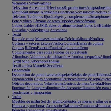
Wearables
Smartwatches
Televisión
Accesorios
Televisores
Reproductores
Adaptadores
Pr
Movilidad urbana
Karts
Motos eléctricas
Accesorios
Bicicletas el
Telefonía
Teléfonos fijos
Gadgets y complementos
Smartphones
Foto y vídeo
Cámaras de fotos
Trípodes
Videocámaras
Cables
Cables HDMI
Cables de alimentación
Cables USB
Cable
Consolas y videojuegos
Accesorios
Textil
Ropa de cama
Mantas
Almohadas
Colchas
Sábanas
Nórdicos
Cortinas y estores
Estores
Visillos
Cortinas
Barras de cortina
Cojines
Relleno
Exterior
Fundas
Cojín con relleno
Complementos para sofás
Fundas de sofás
Plaids
Alfombras
Alfombras de habitación
Alfombras pequeñas
Alfomb
Textil baño
Albornoces
Toallas
Textil cocina
Manteles
Servilletas
Decoración
Decoración de pared
Letreros
Espejos
Relojes de pared
Tableros
Organización
Cajas decorativas
Percheros
Burros de ropa
Joyero
Objetos decorativos
Velas
Faroles
Centros de mesa
Navidad
Flore
Iluminación
Lámparas
Iluminación decorativa
Iluminación para 
Tendencias y temporadas
Jardín
Muebles de jardín
Set de jardín
Conjuntos de mesas y sillas de j
Hamacas y tumbonas
Accesorios
Balancines
Tumbonas
Hamaca
Pérgolas
Cenadores
Carpas
Pérgolas