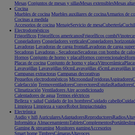
Mesas
Conjuntos de mesas y sillas
Mesas extensibles
Mesas alta
Cocina
Muebles de cocina
Muebles auxiliares de cocina
Armarios de co
Cocinas a medida
Accesorios de cocina
Menaje
Servicio de mesa
Cubertería
Cuchil
Electrodomésticos
Frigoríficos
Frigoríficos americanos
Frigoríficos combi
Vinoteca
Congeladores
Congeladores verticales
Congeladores horizontal
Lavadoras
Lavadoras de carga frontal
Lavadoras de carga super
Secadoras
Lavadoras - Secadoras
Secadoras con bomba de calo
Hornos
Conjunto de horno y placa
Hornos convencionales
Horno
Placas de cocina
Conjunto de horno y placa
Vitrocerámica
Placa
Lavavajillas
Lavavajillas 60cm
Lavavajillas 45cm
Lavavajillas i
Campanas extractoras
Campanas decorativas
Pequeños electrodomésticos
Microondas
Freidoras
Aspiradores
C
Calefacción
Termoventiladores
Convectores
Estufas
Radiadores
C
Climatización
Ventiladores
Aire acondicionado
Calentadores de agua
Termos eléctricos
Belleza y salud
Cuidado de los hombres
Cuidado cabello
Cuidad
Limpieza
Limpieza a vapor
Robot limpiacristales
Electrónica
Audio y hifi
Auriculares
Adaptadores
Reproductores
Radios
Alta
Informática
Almacenamiento
Tablets
Complementos
Portátiles
Im
Gaming & streaming
Monitores gaming
Accesorios
Smart home
Timbres
Cámaras
Altavoces