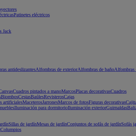
oyectores
éctricas
Patinetes eléctricos
s Jack
ras antideslizantes
Alfombras de exterior
Alfombras de baño
Alfombras 
Canvas
Cuadros pintados a mano
Marcos
Placas decorativas
Cuadros
s
Biombos
Cestas
Baúles
Revisteros
Cajas
s artificiales
Maceteros
Jarrones
Marcos de fotos
Figuras decorativas
Cajit
muebles
Iluminación para dormitorio
Iluminación exterior
Guirnaldas
Bali
ardín
Sillas de jardín
Mesas de jardín
Conjuntos de sofás de jardín
Sofás j
s
Columpios