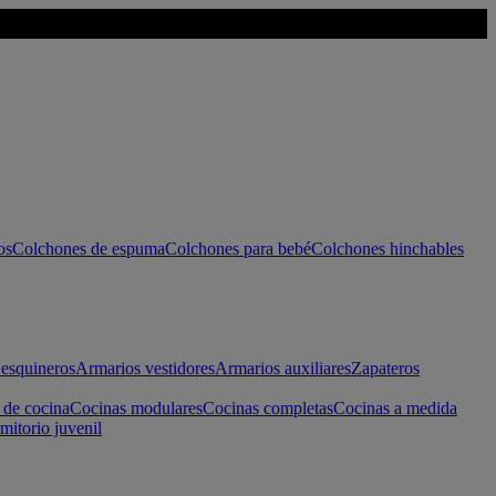
os
Colchones de espuma
Colchones para bebé
Colchones hinchables
esquineros
Armarios vestidores
Armarios auxiliares
Zapateros
 de cocina
Cocinas modulares
Cocinas completas
Cocinas a medida
mitorio juvenil