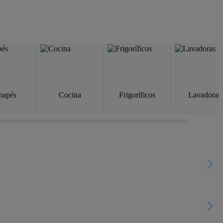
napés
Cocina
Frigoríficos
Lavadoras