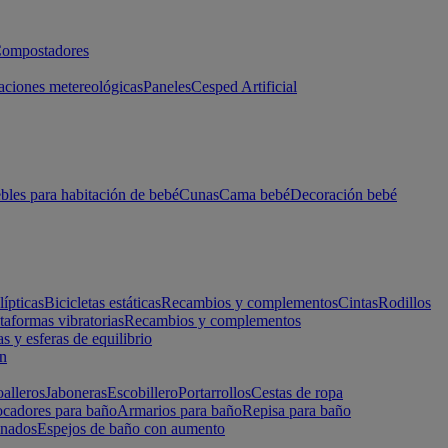
ompostadores
aciones metereológicas
Paneles
Cesped Artificial
les para habitación de bebé
Cunas
Cama bebé
Decoración bebé
lípticas
Bicicletas estáticas
Recambios y complementos
Cintas
Rodillos
taformas vibratorias
Recambios y complementos
s y esferas de equilibrio
ón
alleros
Jaboneras
Escobillero
Portarrollos
Cestas de ropa
cadores para baño
Armarios para baño
Repisa para baño
inados
Espejos de baño con aumento