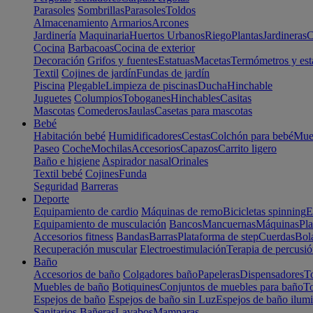
Parasoles
Sombrillas
Parasoles
Toldos
Almacenamiento
Armarios
Arcones
Jardinería
Maquinaria
Huertos Urbanos
Riego
Plantas
Jardineras
C
Cocina
Barbacoas
Cocina de exterior
Decoración
Grifos y fuentes
Estatuas
Macetas
Termómetros y est
Textil
Cojines de jardín
Fundas de jardín
Piscina
Plegable
Limpieza de piscinas
Ducha
Hinchable
Juguetes
Columpios
Toboganes
Hinchables
Casitas
Mascotas
Comederos
Jaulas
Casetas para mascotas
Bebé
Habitación bebé
Humidificadores
Cestas
Colchón para bebé
Mueb
Paseo
Coche
Mochilas
Accesorios
Capazos
Carrito ligero
Baño e higiene
Aspirador nasal
Orinales
Textil bebé
Cojines
Funda
Seguridad
Barreras
Deporte
Equipamiento de cardio
Máquinas de remo
Bicicletas spinning
E
Equipamiento de musculación
Bancos
Mancuernas
Máquinas
Pla
Accesorios fitness
Bandas
Barras
Plataforma de step
Cuerdas
Bola
Recuperación muscular
Electroestimulación
Terapia de percusi
Baño
Accesorios de baño
Colgadores baño
Papeleras
Dispensadores
To
Muebles de baño
Botiquines
Conjuntos de muebles para baño
To
Espejos de baño
Espejos de baño sin Luz
Espejos de baño ilum
Sanitarios
Bañeras
Lavabos
Mamparas