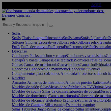
🔵Cambia tu electro con
-10% EXTRA
de descuento ☑️
AQUÍ
Baleares
Canarias
Sofás
Sofás
Chaise Longue
Rinconeras
Sofás cama
Sofás 2 plazas
Sofá
Sillones
Sillones decorativos
Sillones relax
Sillones relax levant
Puffs
Puffs decorativos
Puffs pera
Puffs reposapiés
Puffs con al
Descanso
Colchones
Packs colchón y canapé
Colchones viscoelásticos
Col
Canapés y bases
Canapés
Base tapizadas
Somieres
Patas de somi
Camas
Camas de matrimonio
Camas dobles
Camas individuales
Cabeceros
Cabeceros de matrimonio
Cabeceros juveniles
Complementos para colchones
Almohadas
Protectores de colch
Muebles
Armarios
Armarios de matrimonio
Armarios puertas batientes
Ar
Muebles de salón
Sillas
Mesas de salón
Muebles TV
Vitrinas
Apa
Muebles de cocina
Sillas de cocinas
Taburetes de cocina
Mesas d
Muebles de dormitorio
Camas matrimonio
Cabeceros de matrim
Muebles de oficina y teletrabajo
Escritorios
Sillas de escritorio
Es
Muebles de Gaming
Sillas gaming
Escritorios gaming
Sillas
Taburetes
Bancos
Sillas de comedor
Sillas infantiles
Complem