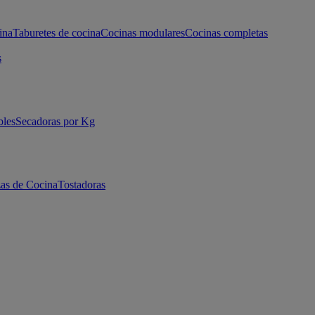
ina
Taburetes de cocina
Cocinas modulares
Cocinas completas
s
bles
Secadoras por Kg
as de Cocina
Tostadoras