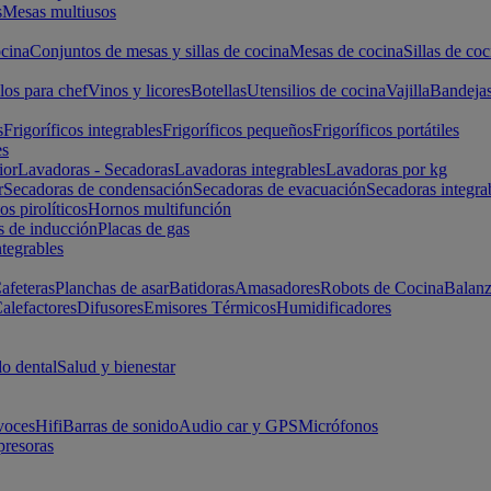
s
Mesas multiusos
cina
Conjuntos de mesas y sillas de cocina
Mesas de cocina
Sillas de coc
los para chef
Vinos y licores
Botellas
Utensilios de cocina
Vajilla
Bandeja
s
Frigoríficos integrables
Frigoríficos pequeños
Frigoríficos portátiles
es
ior
Lavadoras - Secadoras
Lavadoras integrables
Lavadoras por kg
r
Secadoras de condensación
Secadoras de evacuación
Secadoras integra
s pirolíticos
Hornos multifunción
s de inducción
Placas de gas
ntegrables
afeteras
Planchas de asar
Batidoras
Amasadores
Robots de Cocina
Balanz
alefactores
Difusores
Emisores Térmicos
Humidificadores
o dental
Salud y bienestar
voces
Hifi
Barras de sonido
Audio car y GPS
Micrófonos
presoras