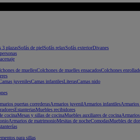
s 3 plazas
Sofás de piel
Sofás relax
Sofás exterior
Divanes
apersonas
macenaje
chones de muelles
Colchones de muelles ensacados
Colchones enrollad
eres
Camas juveniles
Camas infantiles
Literas
Camas nido
ones
marios puertas correderas
Armarios juvenil
Armarios infantiles
Armarios 
radores
Estanterias
Muebles recibidores
e cocina
Mesas y sillas de cocina
Muebles auxiliares de cocina
Armarios
onio
Armarios de matrimonio
Mesitas de noche
Comodas
Muebles de dor
tanterías
entos para sillas