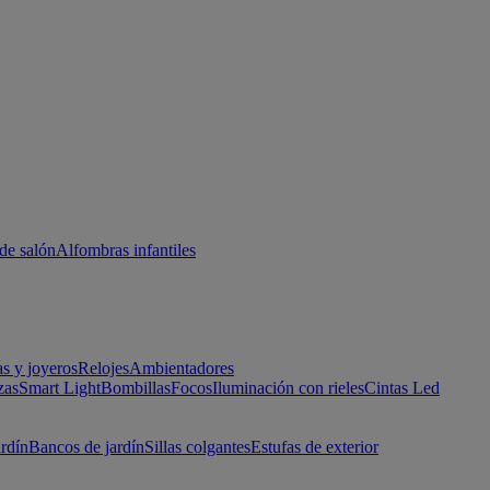
de salón
Alfombras infantiles
as y joyeros
Relojes
Ambientadores
zas
Smart Light
Bombillas
Focos
Iluminación con rieles
Cintas Led
ardín
Bancos de jardín
Sillas colgantes
Estufas de exterior