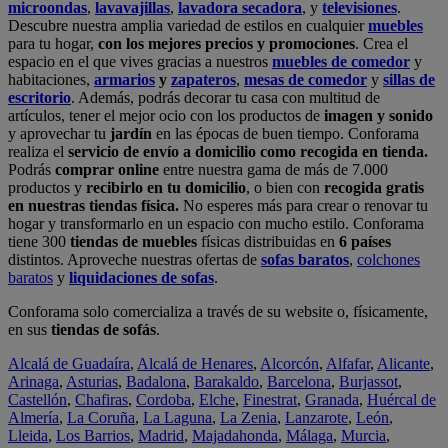
microondas
,
lavavajillas
,
lavadora secadora
, y
televisiones
.
Descubre nuestra amplia variedad de estilos en cualquier
muebles
para tu hogar,
con los mejores precios y promociones
. Crea el
espacio en el que vives gracias a nuestros
muebles de comedor
y
habitaciones,
armarios
y
zapateros
,
mesas de comedor
y
sillas de
escritorio
. Además, podrás decorar tu casa con multitud de
artículos, tener el mejor ocio con los productos de
imagen y sonido
y aprovechar tu
jardín
en las épocas de buen tiempo. Conforama
realiza el
servicio de envío a domicilio como recogida en tienda.
Podrás
comprar online
entre nuestra gama de más de 7.000
productos y
recibirlo en tu domicilio
, o bien con
recogida gratis
en nuestras tiendas física.
No esperes más para crear o renovar tu
hogar y transformarlo en un espacio con mucho estilo. Conforama
tiene 300
tiendas de muebles
físicas distribuidas en
6 países
distintos. Aproveche nuestras ofertas de
sofas baratos
,
colchones
baratos
y
liquidaciones de sofas
.
Conforama solo comercializa a través de su website o, físicamente,
en sus
tiendas de sofás
.
Alcalá de Guadaíra
,
Alcalá de Henares
,
Alcorcón
,
Alfafar
,
Alicante
,
Arinaga
,
Asturias
,
Badalona
,
Barakaldo
,
Barcelona
,
Burjassot
,
Castellón
,
Chafiras
,
Cordoba
,
Elche
,
Finestrat
,
Granada
,
Huércal de
Almería
,
La Coruña
,
La Laguna
,
La Zenia
,
Lanzarote
,
León
,
Lleida
,
Los Barrios
,
Madrid
,
Majadahonda
,
Málaga
,
Murcia
,