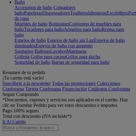
Baño
Accesorios de baño
Colgadores
baño
Papeleras
Dispensadores
Toalleros
Jaboneras
Escobillero
Port
de ropa
Muebles de baño
Botiquines
Conjuntos de muebles para
baño
Tocadores para baño
Armarios para baño
Repisa para
baño
Espejos de baño
Espejos de baño sin Luz
Espejos de baño
iluminados
Espejos de baño con aumento
Sanitarios
Bañeras
Lavabos
Mamparas
Grifería
Grifos para cocina
Grifos para ducha
Seguridad de baño
Barras de seguridad para baño
Resumen de tu pedido
¡Tu carrito está vacío!
Suscríbete a la newsletter
Todas las promociones
Colecciones
Conforama
Tarjeta Conforama
Financiación
Catálogos Conforama
Seguir Comprando
*Descuentos, cupones y servicios son aplicados en el carrito. Haz
clic en Tramitar Pedido para ver estos descuentos e importes
Pago 100% seguro
Total con descuento
(IVA incluido*)
Ir Al Carrito