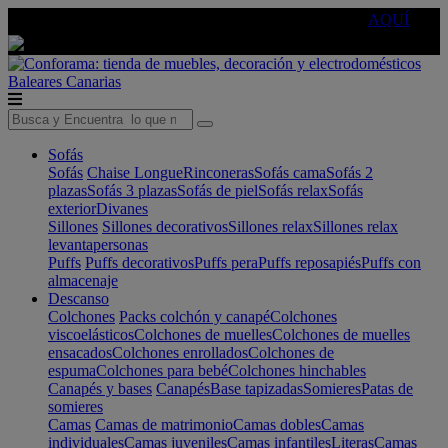
🔵Cambia tu electro con
-10% EXTRA
de descuento ☑️
AQUÍ
Baleares
Canarias
Sofás
Sofás
Chaise Longue
Rinconeras
Sofás cama
Sofás 2
plazas
Sofás 3 plazas
Sofás de piel
Sofás relax
Sofás
exterior
Divanes
Sillones
Sillones decorativos
Sillones relax
Sillones relax
levantapersonas
Puffs
Puffs decorativos
Puffs pera
Puffs reposapiés
Puffs con
almacenaje
Descanso
Colchones
Packs colchón y canapé
Colchones
viscoelásticos
Colchones de muelles
Colchones de muelles
ensacados
Colchones enrollados
Colchones de
espuma
Colchones para bebé
Colchones hinchables
Canapés y bases
Canapés
Base tapizadas
Somieres
Patas de
somieres
Camas
Camas de matrimonio
Camas dobles
Camas
individuales
Camas juveniles
Camas infantiles
Literas
Camas