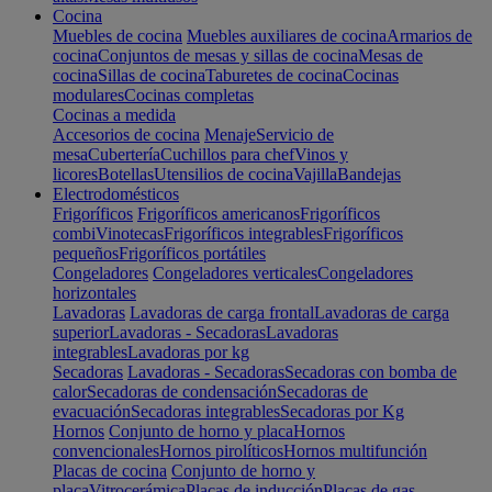
Cocina
Muebles de cocina
Muebles auxiliares de cocina
Armarios de
cocina
Conjuntos de mesas y sillas de cocina
Mesas de
cocina
Sillas de cocina
Taburetes de cocina
Cocinas
modulares
Cocinas completas
Cocinas a medida
Accesorios de cocina
Menaje
Servicio de
mesa
Cubertería
Cuchillos para chef
Vinos y
licores
Botellas
Utensilios de cocina
Vajilla
Bandejas
Electrodomésticos
Frigoríficos
Frigoríficos americanos
Frigoríficos
combi
Vinotecas
Frigoríficos integrables
Frigoríficos
pequeños
Frigoríficos portátiles
Congeladores
Congeladores verticales
Congeladores
horizontales
Lavadoras
Lavadoras de carga frontal
Lavadoras de carga
superior
Lavadoras - Secadoras
Lavadoras
integrables
Lavadoras por kg
Secadoras
Lavadoras - Secadoras
Secadoras con bomba de
calor
Secadoras de condensación
Secadoras de
evacuación
Secadoras integrables
Secadoras por Kg
Hornos
Conjunto de horno y placa
Hornos
convencionales
Hornos pirolíticos
Hornos multifunción
Placas de cocina
Conjunto de horno y
placa
Vitrocerámica
Placas de inducción
Placas de gas