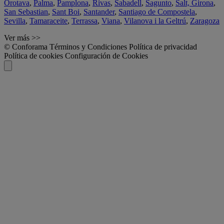
Orotava
,
Palma
,
Pamplona
,
Rivas
,
Sabadell
,
Sagunto
,
Salt, Girona
,
San Sebastian
,
Sant Boi
,
Santander
,
Santiago de Compostela
,
Sevilla
,
Tamaraceite
,
Terrassa
,
Viana
,
Vilanova i la Geltrú
,
Zaragoza
Ver más >>
© Conforama
Términos y Condiciones
Política de privacidad
Política de cookies
Configuración de Cookies