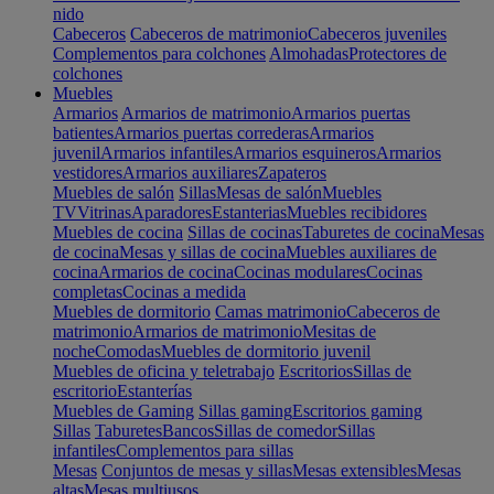
nido
Cabeceros
Cabeceros de matrimonio
Cabeceros juveniles
Complementos para colchones
Almohadas
Protectores de
colchones
Muebles
Armarios
Armarios de matrimonio
Armarios puertas
batientes
Armarios puertas correderas
Armarios
juvenil
Armarios infantiles
Armarios esquineros
Armarios
vestidores
Armarios auxiliares
Zapateros
Muebles de salón
Sillas
Mesas de salón
Muebles
TV
Vitrinas
Aparadores
Estanterias
Muebles recibidores
Muebles de cocina
Sillas de cocinas
Taburetes de cocina
Mesas
de cocina
Mesas y sillas de cocina
Muebles auxiliares de
cocina
Armarios de cocina
Cocinas modulares
Cocinas
completas
Cocinas a medida
Muebles de dormitorio
Camas matrimonio
Cabeceros de
matrimonio
Armarios de matrimonio
Mesitas de
noche
Comodas
Muebles de dormitorio juvenil
Muebles de oficina y teletrabajo
Escritorios
Sillas de
escritorio
Estanterías
Muebles de Gaming
Sillas gaming
Escritorios gaming
Sillas
Taburetes
Bancos
Sillas de comedor
Sillas
infantiles
Complementos para sillas
Mesas
Conjuntos de mesas y sillas
Mesas extensibles
Mesas
altas
Mesas multiusos