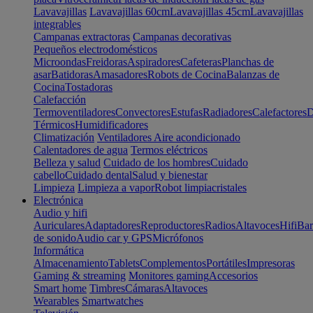
Lavavajillas
Lavavajillas 60cm
Lavavajillas 45cm
Lavavajillas
integrables
Campanas extractoras
Campanas decorativas
Pequeños electrodomésticos
Microondas
Freidoras
Aspiradores
Cafeteras
Planchas de
asar
Batidoras
Amasadores
Robots de Cocina
Balanzas de
Cocina
Tostadoras
Calefacción
Termoventiladores
Convectores
Estufas
Radiadores
Calefactores
D
Térmicos
Humidificadores
Climatización
Ventiladores
Aire acondicionado
Calentadores de agua
Termos eléctricos
Belleza y salud
Cuidado de los hombres
Cuidado
cabello
Cuidado dental
Salud y bienestar
Limpieza
Limpieza a vapor
Robot limpiacristales
Electrónica
Audio y hifi
Auriculares
Adaptadores
Reproductores
Radios
Altavoces
Hifi
Bar
de sonido
Audio car y GPS
Micrófonos
Informática
Almacenamiento
Tablets
Complementos
Portátiles
Impresoras
Gaming & streaming
Monitores gaming
Accesorios
Smart home
Timbres
Cámaras
Altavoces
Wearables
Smartwatches