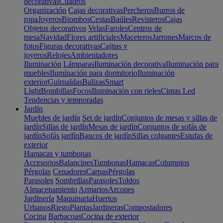
decorativas
Cuadros
Organización
Cajas decorativas
Percheros
Burros de
ropa
Joyeros
Biombos
Cestas
Baúles
Revisteros
Cajas
Objetos decorativos
Velas
Faroles
Centros de
mesa
Navidad
Flores artificiales
Maceteros
Jarrones
Marcos de
fotos
Figuras decorativas
Cajitas y
joyeros
Relojes
Ambientadores
Iluminación
Lámparas
Iluminación decorativa
Iluminación para
muebles
Iluminación para dormitorio
Iluminación
exterior
Guirnaldas
Balizas
Smart
Light
Bombillas
Focos
Iluminación con rieles
Cintas Led
Tendencias y temporadas
Jardín
Muebles de jardín
Set de jardín
Conjuntos de mesas y sillas de
jardín
Sillas de jardín
Mesas de jardín
Conjuntos de sofás de
jardín
Sofás jardín
Bancos de jardín
Sillas colgantes
Estufas de
exterior
Hamacas y tumbonas
Accesorios
Balancines
Tumbonas
Hamacas
Columpios
Pérgolas
Cenadores
Carpas
Pérgolas
Parasoles
Sombrillas
Parasoles
Toldos
Almacenamiento
Armarios
Arcones
Jardinería
Maquinaria
Huertos
Urbanos
Riego
Plantas
Jardineras
Compostadores
Cocina
Barbacoas
Cocina de exterior