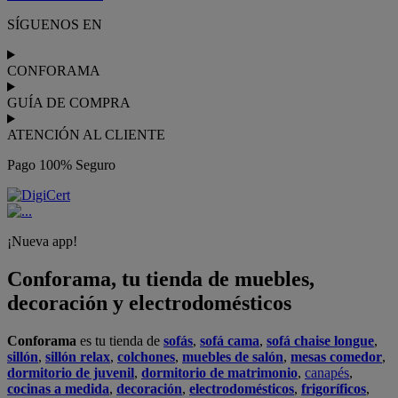
SÍGUENOS EN
CONFORAMA
GUÍA DE COMPRA
ATENCIÓN AL CLIENTE
Pago 100% Seguro
¡Nueva app!
Conforama, tu tienda de muebles,
decoración y electrodomésticos
Conforama
es tu tienda de
sofás
,
sofá cama
,
sofá chaise longue
,
sillón
,
sillón relax
,
colchones
,
muebles de salón
,
mesas comedor
,
dormitorio de juvenil
,
dormitorio de matrimonio
,
canapés
,
cocinas a medida
,
decoración
,
electrodomésticos
,
frigoríficos
,