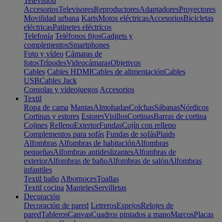
Televisión
Accesorios
Televisores
Reproductores
Adaptadores
Proyectores
Movilidad urbana
Karts
Motos eléctricas
Accesorios
Bicicletas
eléctricas
Patinetes eléctricos
Telefonía
Teléfonos fijos
Gadgets y
complementos
Smartphones
Foto y vídeo
Cámaras de
fotos
Trípodes
Videocámaras
Objetivos
Cables
Cables HDMI
Cables de alimentación
Cables
USB
Cables Jack
Consolas y videojuegos
Accesorios
Textil
Ropa de cama
Mantas
Almohadas
Colchas
Sábanas
Nórdicos
Cortinas y estores
Estores
Visillos
Cortinas
Barras de cortina
Cojines
Relleno
Exterior
Fundas
Cojín con relleno
Complementos para sofás
Fundas de sofás
Plaids
Alfombras
Alfombras de habitación
Alfombras
pequeñas
Alfombras antideslizantes
Alfombras de
exterior
Alfombras de baño
Alfombras de salón
Alfombras
infantiles
Textil baño
Albornoces
Toallas
Textil cocina
Manteles
Servilletas
Decoración
Decoración de pared
Letreros
Espejos
Relojes de
pared
Tableros
Canvas
Cuadros pintados a mano
Marcos
Placas