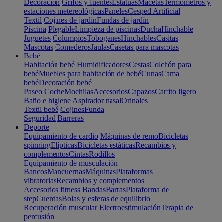
Decoración
Grifos y fuentes
Estatuas
Macetas
Termómetros y
estaciones metereológicas
Paneles
Cesped Artificial
Textil
Cojines de jardín
Fundas de jardín
Piscina
Plegable
Limpieza de piscinas
Ducha
Hinchable
Juguetes
Columpios
Toboganes
Hinchables
Casitas
Mascotas
Comederos
Jaulas
Casetas para mascotas
Bebé
Habitación bebé
Humidificadores
Cestas
Colchón para
bebé
Muebles para habitación de bebé
Cunas
Cama
bebé
Decoración bebé
Paseo
Coche
Mochilas
Accesorios
Capazos
Carrito ligero
Baño e higiene
Aspirador nasal
Orinales
Textil bebé
Cojines
Funda
Seguridad
Barreras
Deporte
Equipamiento de cardio
Máquinas de remo
Bicicletas
spinning
Elípticas
Bicicletas estáticas
Recambios y
complementos
Cintas
Rodillos
Equipamiento de musculación
Bancos
Mancuernas
Máquinas
Plataformas
vibratorias
Recambios y complementos
Accesorios fitness
Bandas
Barras
Plataforma de
step
Cuerdas
Bolas y esferas de equilibrio
Recuperación muscular
Electroestimulación
Terapia de
percusión