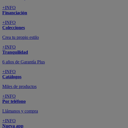
+INFO
Financiación
+INFO
Colecciones
Crea tu propio estilo
+INFO
Tranquilidad
6 años de Garantía Plus
+INFO
Catálogos
Miles de productos
+INFO
Por teléfono
Llámanos y compra
+INFO
Nueva app