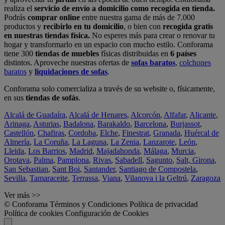
realiza el
servicio de envío a domicilio como recogida en tienda.
Podrás
comprar online
entre nuestra gama de más de 7.000
productos y
recibirlo en tu domicilio
, o bien con
recogida gratis
en nuestras tiendas física.
No esperes más para crear o renovar tu
hogar y transformarlo en un espacio con mucho estilo. Conforama
tiene 300
tiendas de muebles
físicas distribuidas en
6 países
distintos. Aproveche nuestras ofertas de
sofas baratos
,
colchones
baratos
y
liquidaciones de sofas
.
Conforama solo comercializa a través de su website o, físicamente,
en sus
tiendas de sofás
.
Alcalá de Guadaíra
,
Alcalá de Henares
,
Alcorcón
,
Alfafar
,
Alicante
,
Arinaga
,
Asturias
,
Badalona
,
Barakaldo
,
Barcelona
,
Burjassot
,
Castellón
,
Chafiras
,
Cordoba
,
Elche
,
Finestrat
,
Granada
,
Huércal de
Almería
,
La Coruña
,
La Laguna
,
La Zenia
,
Lanzarote
,
León
,
Lleida
,
Los Barrios
,
Madrid
,
Majadahonda
,
Málaga
,
Murcia
,
Orotava
,
Palma
,
Pamplona
,
Rivas
,
Sabadell
,
Sagunto
,
Salt, Girona
,
San Sebastian
,
Sant Boi
,
Santander
,
Santiago de Compostela
,
Sevilla
,
Tamaraceite
,
Terrassa
,
Viana
,
Vilanova i la Geltrú
,
Zaragoza
Ver más >>
© Conforama
Términos y Condiciones
Política de privacidad
Política de cookies
Configuración de Cookies