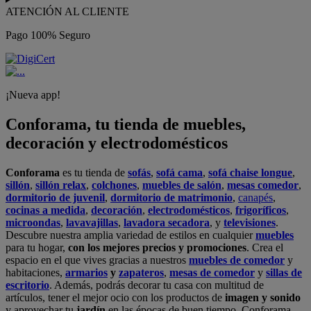
ATENCIÓN AL CLIENTE
Pago 100% Seguro
¡Nueva app!
Conforama, tu tienda de muebles,
decoración y electrodomésticos
Conforama
es tu tienda de
sofás
,
sofá cama
,
sofá chaise longue
,
sillón
,
sillón relax
,
colchones
,
muebles de salón
,
mesas comedor
,
dormitorio de juvenil
,
dormitorio de matrimonio
,
canapés
,
cocinas a medida
,
decoración
,
electrodomésticos
,
frigoríficos
,
microondas
,
lavavajillas
,
lavadora secadora
, y
televisiones
.
Descubre nuestra amplia variedad de estilos en cualquier
muebles
para tu hogar,
con los mejores precios y promociones
. Crea el
espacio en el que vives gracias a nuestros
muebles de comedor
y
habitaciones,
armarios
y
zapateros
,
mesas de comedor
y
sillas de
escritorio
. Además, podrás decorar tu casa con multitud de
artículos, tener el mejor ocio con los productos de
imagen y sonido
y aprovechar tu
jardín
en las épocas de buen tiempo. Conforama