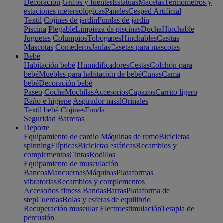
Decoración
Grifos y fuentes
Estatuas
Macetas
Termómetros y
estaciones metereológicas
Paneles
Cesped Artificial
Textil
Cojines de jardín
Fundas de jardín
Piscina
Plegable
Limpieza de piscinas
Ducha
Hinchable
Juguetes
Columpios
Toboganes
Hinchables
Casitas
Mascotas
Comederos
Jaulas
Casetas para mascotas
Bebé
Habitación bebé
Humidificadores
Cestas
Colchón para
bebé
Muebles para habitación de bebé
Cunas
Cama
bebé
Decoración bebé
Paseo
Coche
Mochilas
Accesorios
Capazos
Carrito ligero
Baño e higiene
Aspirador nasal
Orinales
Textil bebé
Cojines
Funda
Seguridad
Barreras
Deporte
Equipamiento de cardio
Máquinas de remo
Bicicletas
spinning
Elípticas
Bicicletas estáticas
Recambios y
complementos
Cintas
Rodillos
Equipamiento de musculación
Bancos
Mancuernas
Máquinas
Plataformas
vibratorias
Recambios y complementos
Accesorios fitness
Bandas
Barras
Plataforma de
step
Cuerdas
Bolas y esferas de equilibrio
Recuperación muscular
Electroestimulación
Terapia de
percusión