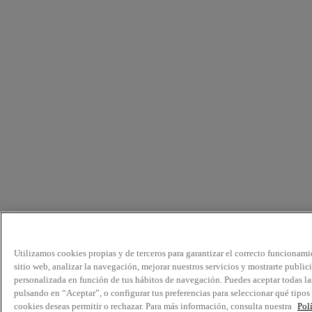
Utilizamos cookies propias y de terceros para garantizar el correcto funcionami
sitio web, analizar la navegación, mejorar nuestros servicios y mostrarte public
personalizada en función de tus hábitos de navegación. Puedes aceptar todas la
pulsando en “Aceptar”, o configurar tus preferencias para seleccionar qué tipos
cookies deseas permitir o rechazar. Para más información, consulta nuestra
Pol