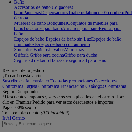
Baño
Accesorios de baño
Colgadores
baño
Papeleras
Dispensadores
Toalleros
Jaboneras
Escobillero
Port
de ropa
Muebles de baño
Botiquines
Conjuntos de muebles para
baño
Tocadores para baño
Armarios para baño
Repisa para
baño
Espejos de baño
Espejos de baño sin Luz
Espejos de baño
iluminados
Espejos de baño con aumento
Sanitarios
Bañeras
Lavabos
Mamparas
Grifería
Grifos para cocina
Grifos para ducha
Seguridad de baño
Barras de seguridad para baño
Resumen de tu pedido
¡Tu carrito está vacío!
Suscríbete a la newsletter
Todas las promociones
Colecciones
Conforama
Tarjeta Conforama
Financiación
Catálogos Conforama
Seguir Comprando
*Descuentos, cupones y servicios son aplicados en el carrito. Haz
clic en Tramitar Pedido para ver estos descuentos e importes
Pago 100% seguro
Total con descuento
(IVA incluido*)
Ir Al Carrito