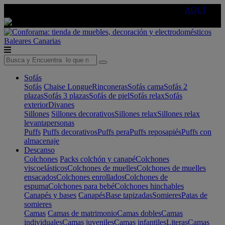
🔵Cambia tu electro con
-10% EXTRA
de descuento ☑️
AQUÍ
Baleares
Canarias
Sofás
Sofás
Chaise Longue
Rinconeras
Sofás cama
Sofás 2
plazas
Sofás 3 plazas
Sofás de piel
Sofás relax
Sofás
exterior
Divanes
Sillones
Sillones decorativos
Sillones relax
Sillones relax
levantapersonas
Puffs
Puffs decorativos
Puffs pera
Puffs reposapiés
Puffs con
almacenaje
Descanso
Colchones
Packs colchón y canapé
Colchones
viscoelásticos
Colchones de muelles
Colchones de muelles
ensacados
Colchones enrollados
Colchones de
espuma
Colchones para bebé
Colchones hinchables
Canapés y bases
Canapés
Base tapizadas
Somieres
Patas de
somieres
Camas
Camas de matrimonio
Camas dobles
Camas
individuales
Camas juveniles
Camas infantiles
Literas
Camas