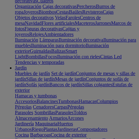
decorativas
Cuadros
Organización
Cajas decorativas
Percheros
Burros de
ropa
Joyeros
Biombos
Cestas
Baúles
Revisteros
Cajas
Objetos decorativos
Velas
Faroles
Centros de
mesa
Navidad
Flores artificiales
Maceteros
Jarrones
Marcos de
fotos
Figuras decorativas
Cajitas y
joyeros
Relojes
Ambientadores
Iluminación
Lámparas
Iluminación decorativa
Iluminación para
muebles
Iluminación para dormitorio
Iluminación
exterior
Guirnaldas
Balizas
Smart
Light
Bombillas
Focos
Iluminación con rieles
Cintas Led
Tendencias y temporadas
Jardín
Muebles de jardín
Set de jardín
Conjuntos de mesas y sillas de
jardín
Sillas de jardín
Mesas de jardín
Conjuntos de sofás de
jardín
Sofás jardín
Bancos de jardín
Sillas colgantes
Estufas de
exterior
Hamacas y tumbonas
Accesorios
Balancines
Tumbonas
Hamacas
Columpios
Pérgolas
Cenadores
Carpas
Pérgolas
Parasoles
Sombrillas
Parasoles
Toldos
Almacenamiento
Armarios
Arcones
Jardinería
Maquinaria
Huertos
Urbanos
Riego
Plantas
Jardineras
Compostadores
Cocina
Barbacoas
Cocina de exterior