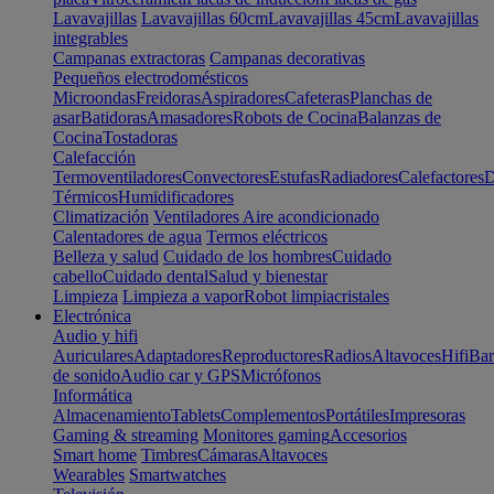
Lavavajillas
Lavavajillas 60cm
Lavavajillas 45cm
Lavavajillas
integrables
Campanas extractoras
Campanas decorativas
Pequeños electrodomésticos
Microondas
Freidoras
Aspiradores
Cafeteras
Planchas de
asar
Batidoras
Amasadores
Robots de Cocina
Balanzas de
Cocina
Tostadoras
Calefacción
Termoventiladores
Convectores
Estufas
Radiadores
Calefactores
D
Térmicos
Humidificadores
Climatización
Ventiladores
Aire acondicionado
Calentadores de agua
Termos eléctricos
Belleza y salud
Cuidado de los hombres
Cuidado
cabello
Cuidado dental
Salud y bienestar
Limpieza
Limpieza a vapor
Robot limpiacristales
Electrónica
Audio y hifi
Auriculares
Adaptadores
Reproductores
Radios
Altavoces
Hifi
Bar
de sonido
Audio car y GPS
Micrófonos
Informática
Almacenamiento
Tablets
Complementos
Portátiles
Impresoras
Gaming & streaming
Monitores gaming
Accesorios
Smart home
Timbres
Cámaras
Altavoces
Wearables
Smartwatches