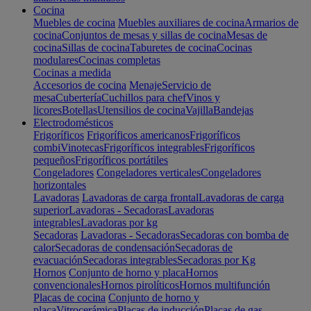
Cocina
Muebles de cocina
Muebles auxiliares de cocina
Armarios de
cocina
Conjuntos de mesas y sillas de cocina
Mesas de
cocina
Sillas de cocina
Taburetes de cocina
Cocinas
modulares
Cocinas completas
Cocinas a medida
Accesorios de cocina
Menaje
Servicio de
mesa
Cubertería
Cuchillos para chef
Vinos y
licores
Botellas
Utensilios de cocina
Vajilla
Bandejas
Electrodomésticos
Frigoríficos
Frigoríficos americanos
Frigoríficos
combi
Vinotecas
Frigoríficos integrables
Frigoríficos
pequeños
Frigoríficos portátiles
Congeladores
Congeladores verticales
Congeladores
horizontales
Lavadoras
Lavadoras de carga frontal
Lavadoras de carga
superior
Lavadoras - Secadoras
Lavadoras
integrables
Lavadoras por kg
Secadoras
Lavadoras - Secadoras
Secadoras con bomba de
calor
Secadoras de condensación
Secadoras de
evacuación
Secadoras integrables
Secadoras por Kg
Hornos
Conjunto de horno y placa
Hornos
convencionales
Hornos pirolíticos
Hornos multifunción
Placas de cocina
Conjunto de horno y
placa
Vitrocerámica
Placas de inducción
Placas de gas