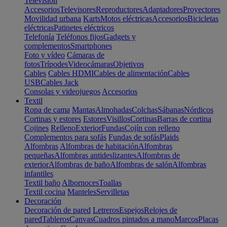
Televisión
Accesorios
Televisores
Reproductores
Adaptadores
Proyectores
Movilidad urbana
Karts
Motos eléctricas
Accesorios
Bicicletas
eléctricas
Patinetes eléctricos
Telefonía
Teléfonos fijos
Gadgets y
complementos
Smartphones
Foto y vídeo
Cámaras de
fotos
Trípodes
Videocámaras
Objetivos
Cables
Cables HDMI
Cables de alimentación
Cables
USB
Cables Jack
Consolas y videojuegos
Accesorios
Textil
Ropa de cama
Mantas
Almohadas
Colchas
Sábanas
Nórdicos
Cortinas y estores
Estores
Visillos
Cortinas
Barras de cortina
Cojines
Relleno
Exterior
Fundas
Cojín con relleno
Complementos para sofás
Fundas de sofás
Plaids
Alfombras
Alfombras de habitación
Alfombras
pequeñas
Alfombras antideslizantes
Alfombras de
exterior
Alfombras de baño
Alfombras de salón
Alfombras
infantiles
Textil baño
Albornoces
Toallas
Textil cocina
Manteles
Servilletas
Decoración
Decoración de pared
Letreros
Espejos
Relojes de
pared
Tableros
Canvas
Cuadros pintados a mano
Marcos
Placas