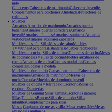
nido
Cabeceros
Cabeceros de matrimonio
Cabeceros juveniles
Complementos para colchones
Almohadas
Protectores de
colchones
Muebles
Armarios
Armarios de matrimonio
Armarios puertas
batientes
Armarios puertas correderas
Armarios
juvenil
Armarios infantiles
Armarios esquineros
Armarios
vestidores
Armarios auxiliares
Zapateros
Muebles de salón
Sillas
Mesas de salón
Muebles
TV
Vitrinas
Aparadores
Estanterias
Muebles recibidores
Muebles de cocina
Sillas de cocinas
Taburetes de cocina
Mesas
de cocina
Mesas y sillas de cocina
Muebles auxiliares de
cocina
Armarios de cocina
Cocinas modulares
Cocinas
completas
Cocinas a medida
Muebles de dormitorio
Camas matrimonio
Cabeceros de
matrimonio
Armarios de matrimonio
Mesitas de
noche
Comodas
Muebles de dormitorio juvenil
Muebles de oficina y teletrabajo
Escritorios
Sillas de
escritorio
Estanterías
Muebles de Gaming
Sillas gaming
Escritorios gaming
Sillas
Taburetes
Bancos
Sillas de comedor
Sillas
infantiles
Complementos para sillas
Mesas
Conjuntos de mesas y sillas
Mesas extensibles
Mesas
altas
Mesas multiusos