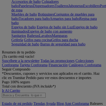
Accesorios de baño
Colgadores
baño
Papeleras
Dispensadores
Toalleros
Jaboneras
Escobillero
Port
de ropa
Muebles de baño
Botiquines
Conjuntos de muebles para
baño
Tocadores para baño
Armarios para baño
Repisa para
baño
Espejos de baño
Espejos de baño sin Luz
Espejos de baño
iluminados
Espejos de baño con aumento
Sanitarios
Bañeras
Lavabos
Mamparas
Grifería
Grifos para cocina
Grifos para ducha
Seguridad de baño
Barras de seguridad para baño
Resumen de tu pedido
¡Tu carrito está vacío!
Suscríbete a la newsletter
Todas las promociones
Colecciones
Conforama
Tarjeta Conforama
Financiación
Catálogos Conforama
Seguir Comprando
*Descuentos, cupones y servicios son aplicados en el carrito. Haz
clic en Tramitar Pedido para ver estos descuentos e importes
Pago 100% seguro
Total con descuento
(IVA incluido*)
Ir Al Carrito
Estado de mi pedido
Tiendas
Ayuda
Blog
App Conforama
Baleares