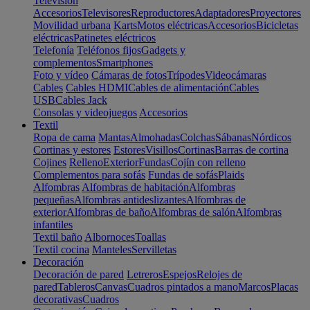
Televisión
Accesorios
Televisores
Reproductores
Adaptadores
Proyectores
Movilidad urbana
Karts
Motos eléctricas
Accesorios
Bicicletas
eléctricas
Patinetes eléctricos
Telefonía
Teléfonos fijos
Gadgets y
complementos
Smartphones
Foto y vídeo
Cámaras de fotos
Trípodes
Videocámaras
Cables
Cables HDMI
Cables de alimentación
Cables
USB
Cables Jack
Consolas y videojuegos
Accesorios
Textil
Ropa de cama
Mantas
Almohadas
Colchas
Sábanas
Nórdicos
Cortinas y estores
Estores
Visillos
Cortinas
Barras de cortina
Cojines
Relleno
Exterior
Fundas
Cojín con relleno
Complementos para sofás
Fundas de sofás
Plaids
Alfombras
Alfombras de habitación
Alfombras
pequeñas
Alfombras antideslizantes
Alfombras de
exterior
Alfombras de baño
Alfombras de salón
Alfombras
infantiles
Textil baño
Albornoces
Toallas
Textil cocina
Manteles
Servilletas
Decoración
Decoración de pared
Letreros
Espejos
Relojes de
pared
Tableros
Canvas
Cuadros pintados a mano
Marcos
Placas
decorativas
Cuadros