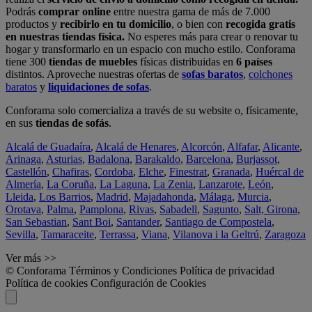
Podrás
comprar online
entre nuestra gama de más de 7.000
productos y
recibirlo en tu domicilio
, o bien con
recogida gratis
en nuestras tiendas física.
No esperes más para crear o renovar tu
hogar y transformarlo en un espacio con mucho estilo. Conforama
tiene 300
tiendas de muebles
físicas distribuidas en
6 países
distintos. Aproveche nuestras ofertas de
sofas baratos
,
colchones
baratos
y
liquidaciones de sofas
.
Conforama solo comercializa a través de su website o, físicamente,
en sus
tiendas de sofás
.
Alcalá de Guadaíra
,
Alcalá de Henares
,
Alcorcón
,
Alfafar
,
Alicante
,
Arinaga
,
Asturias
,
Badalona
,
Barakaldo
,
Barcelona
,
Burjassot
,
Castellón
,
Chafiras
,
Cordoba
,
Elche
,
Finestrat
,
Granada
,
Huércal de
Almería
,
La Coruña
,
La Laguna
,
La Zenia
,
Lanzarote
,
León
,
Lleida
,
Los Barrios
,
Madrid
,
Majadahonda
,
Málaga
,
Murcia
,
Orotava
,
Palma
,
Pamplona
,
Rivas
,
Sabadell
,
Sagunto
,
Salt, Girona
,
San Sebastian
,
Sant Boi
,
Santander
,
Santiago de Compostela
,
Sevilla
,
Tamaraceite
,
Terrassa
,
Viana
,
Vilanova i la Geltrú
,
Zaragoza
Ver más >>
© Conforama
Términos y Condiciones
Política de privacidad
Política de cookies
Configuración de Cookies