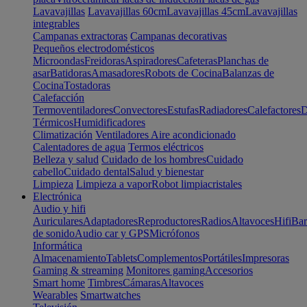
Lavavajillas
Lavavajillas 60cm
Lavavajillas 45cm
Lavavajillas
integrables
Campanas extractoras
Campanas decorativas
Pequeños electrodomésticos
Microondas
Freidoras
Aspiradores
Cafeteras
Planchas de
asar
Batidoras
Amasadores
Robots de Cocina
Balanzas de
Cocina
Tostadoras
Calefacción
Termoventiladores
Convectores
Estufas
Radiadores
Calefactores
D
Térmicos
Humidificadores
Climatización
Ventiladores
Aire acondicionado
Calentadores de agua
Termos eléctricos
Belleza y salud
Cuidado de los hombres
Cuidado
cabello
Cuidado dental
Salud y bienestar
Limpieza
Limpieza a vapor
Robot limpiacristales
Electrónica
Audio y hifi
Auriculares
Adaptadores
Reproductores
Radios
Altavoces
Hifi
Bar
de sonido
Audio car y GPS
Micrófonos
Informática
Almacenamiento
Tablets
Complementos
Portátiles
Impresoras
Gaming & streaming
Monitores gaming
Accesorios
Smart home
Timbres
Cámaras
Altavoces
Wearables
Smartwatches