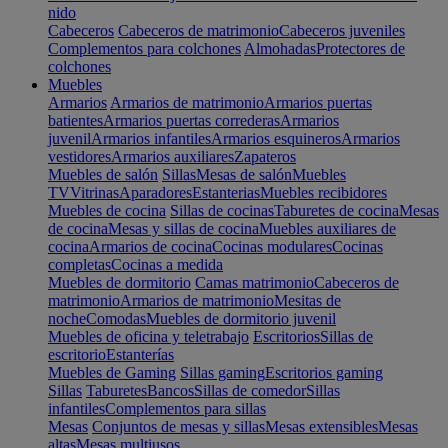
nido
Cabeceros
Cabeceros de matrimonio
Cabeceros juveniles
Complementos para colchones
Almohadas
Protectores de
colchones
Muebles
Armarios
Armarios de matrimonio
Armarios puertas
batientes
Armarios puertas correderas
Armarios
juvenil
Armarios infantiles
Armarios esquineros
Armarios
vestidores
Armarios auxiliares
Zapateros
Muebles de salón
Sillas
Mesas de salón
Muebles
TV
Vitrinas
Aparadores
Estanterias
Muebles recibidores
Muebles de cocina
Sillas de cocinas
Taburetes de cocina
Mesas
de cocina
Mesas y sillas de cocina
Muebles auxiliares de
cocina
Armarios de cocina
Cocinas modulares
Cocinas
completas
Cocinas a medida
Muebles de dormitorio
Camas matrimonio
Cabeceros de
matrimonio
Armarios de matrimonio
Mesitas de
noche
Comodas
Muebles de dormitorio juvenil
Muebles de oficina y teletrabajo
Escritorios
Sillas de
escritorio
Estanterías
Muebles de Gaming
Sillas gaming
Escritorios gaming
Sillas
Taburetes
Bancos
Sillas de comedor
Sillas
infantiles
Complementos para sillas
Mesas
Conjuntos de mesas y sillas
Mesas extensibles
Mesas
altas
Mesas multiusos