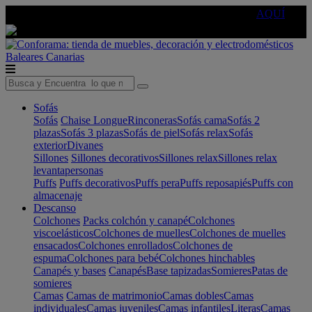
🔵Cambia tu electro con
-10% EXTRA
de descuento ☑️
AQUÍ
Baleares
Canarias
Sofás
Sofás
Chaise Longue
Rinconeras
Sofás cama
Sofás 2
plazas
Sofás 3 plazas
Sofás de piel
Sofás relax
Sofás
exterior
Divanes
Sillones
Sillones decorativos
Sillones relax
Sillones relax
levantapersonas
Puffs
Puffs decorativos
Puffs pera
Puffs reposapiés
Puffs con
almacenaje
Descanso
Colchones
Packs colchón y canapé
Colchones
viscoelásticos
Colchones de muelles
Colchones de muelles
ensacados
Colchones enrollados
Colchones de
espuma
Colchones para bebé
Colchones hinchables
Canapés y bases
Canapés
Base tapizadas
Somieres
Patas de
somieres
Camas
Camas de matrimonio
Camas dobles
Camas
individuales
Camas juveniles
Camas infantiles
Literas
Camas