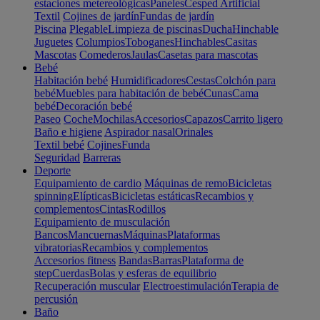
estaciones metereológicas
Paneles
Cesped Artificial
Textil
Cojines de jardín
Fundas de jardín
Piscina
Plegable
Limpieza de piscinas
Ducha
Hinchable
Juguetes
Columpios
Toboganes
Hinchables
Casitas
Mascotas
Comederos
Jaulas
Casetas para mascotas
Bebé
Habitación bebé
Humidificadores
Cestas
Colchón para
bebé
Muebles para habitación de bebé
Cunas
Cama
bebé
Decoración bebé
Paseo
Coche
Mochilas
Accesorios
Capazos
Carrito ligero
Baño e higiene
Aspirador nasal
Orinales
Textil bebé
Cojines
Funda
Seguridad
Barreras
Deporte
Equipamiento de cardio
Máquinas de remo
Bicicletas
spinning
Elípticas
Bicicletas estáticas
Recambios y
complementos
Cintas
Rodillos
Equipamiento de musculación
Bancos
Mancuernas
Máquinas
Plataformas
vibratorias
Recambios y complementos
Accesorios fitness
Bandas
Barras
Plataforma de
step
Cuerdas
Bolas y esferas de equilibrio
Recuperación muscular
Electroestimulación
Terapia de
percusión
Baño