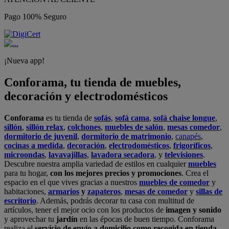
Pago 100% Seguro
¡Nueva app!
Conforama, tu tienda de muebles,
decoración y electrodomésticos
Conforama
es tu tienda de
sofás
,
sofá cama
,
sofá chaise longue
,
sillón
,
sillón relax
,
colchones
,
muebles de salón
,
mesas comedor
,
dormitorio de juvenil
,
dormitorio de matrimonio
,
canapés
,
cocinas a medida
,
decoración
,
electrodomésticos
,
frigoríficos
,
microondas
,
lavavajillas
,
lavadora secadora
, y
televisiones
.
Descubre nuestra amplia variedad de estilos en cualquier
muebles
para tu hogar,
con los mejores precios y promociones
. Crea el
espacio en el que vives gracias a nuestros
muebles de comedor
y
habitaciones,
armarios
y
zapateros
,
mesas de comedor
y
sillas de
escritorio
. Además, podrás decorar tu casa con multitud de
artículos, tener el mejor ocio con los productos de
imagen y sonido
y aprovechar tu
jardín
en las épocas de buen tiempo. Conforama
realiza el
servicio de envío a domicilio como recogida en tienda.