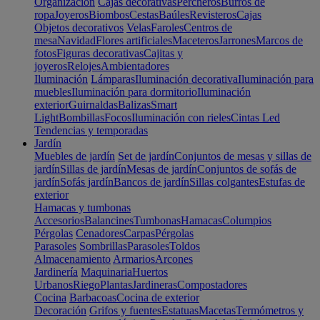
Organización
Cajas decorativas
Percheros
Burros de
ropa
Joyeros
Biombos
Cestas
Baúles
Revisteros
Cajas
Objetos decorativos
Velas
Faroles
Centros de
mesa
Navidad
Flores artificiales
Maceteros
Jarrones
Marcos de
fotos
Figuras decorativas
Cajitas y
joyeros
Relojes
Ambientadores
Iluminación
Lámparas
Iluminación decorativa
Iluminación para
muebles
Iluminación para dormitorio
Iluminación
exterior
Guirnaldas
Balizas
Smart
Light
Bombillas
Focos
Iluminación con rieles
Cintas Led
Tendencias y temporadas
Jardín
Muebles de jardín
Set de jardín
Conjuntos de mesas y sillas de
jardín
Sillas de jardín
Mesas de jardín
Conjuntos de sofás de
jardín
Sofás jardín
Bancos de jardín
Sillas colgantes
Estufas de
exterior
Hamacas y tumbonas
Accesorios
Balancines
Tumbonas
Hamacas
Columpios
Pérgolas
Cenadores
Carpas
Pérgolas
Parasoles
Sombrillas
Parasoles
Toldos
Almacenamiento
Armarios
Arcones
Jardinería
Maquinaria
Huertos
Urbanos
Riego
Plantas
Jardineras
Compostadores
Cocina
Barbacoas
Cocina de exterior
Decoración
Grifos y fuentes
Estatuas
Macetas
Termómetros y