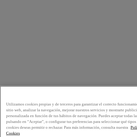
Utilizamos cookies propias y de terceros para garantizar el correcto funcionami
sitio web, analizar la navegación, mejorar nuestros servicios y mostrarte public
personalizada en función de tus hábitos de navegación. Puedes aceptar todas la
pulsando en “Aceptar”, o configurar tus preferencias para seleccionar qué tipos
cookies deseas permitir o rechazar. Para más información, consulta nuestra
Pol
Cookies