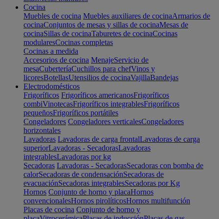
Cocina
Muebles de cocina
Muebles auxiliares de cocina
Armarios de
cocina
Conjuntos de mesas y sillas de cocina
Mesas de
cocina
Sillas de cocina
Taburetes de cocina
Cocinas
modulares
Cocinas completas
Cocinas a medida
Accesorios de cocina
Menaje
Servicio de
mesa
Cubertería
Cuchillos para chef
Vinos y
licores
Botellas
Utensilios de cocina
Vajilla
Bandejas
Electrodomésticos
Frigoríficos
Frigoríficos americanos
Frigoríficos
combi
Vinotecas
Frigoríficos integrables
Frigoríficos
pequeños
Frigoríficos portátiles
Congeladores
Congeladores verticales
Congeladores
horizontales
Lavadoras
Lavadoras de carga frontal
Lavadoras de carga
superior
Lavadoras - Secadoras
Lavadoras
integrables
Lavadoras por kg
Secadoras
Lavadoras - Secadoras
Secadoras con bomba de
calor
Secadoras de condensación
Secadoras de
evacuación
Secadoras integrables
Secadoras por Kg
Hornos
Conjunto de horno y placa
Hornos
convencionales
Hornos pirolíticos
Hornos multifunción
Placas de cocina
Conjunto de horno y
placa
Vitrocerámica
Placas de inducción
Placas de gas