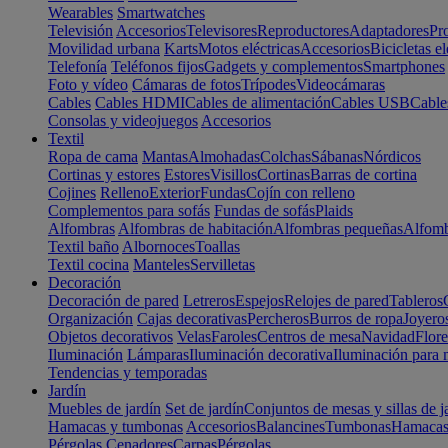
Wearables
Smartwatches
Televisión
Accesorios
Televisores
Reproductores
Adaptadores
Pr
Movilidad urbana
Karts
Motos eléctricas
Accesorios
Bicicletas el
Telefonía
Teléfonos fijos
Gadgets y complementos
Smartphones
Foto y vídeo
Cámaras de fotos
Trípodes
Videocámaras
Cables
Cables HDMI
Cables de alimentación
Cables USB
Cable
Consolas y videojuegos
Accesorios
Textil
Ropa de cama
Mantas
Almohadas
Colchas
Sábanas
Nórdicos
Cortinas y estores
Estores
Visillos
Cortinas
Barras de cortina
Cojines
Relleno
Exterior
Fundas
Cojín con relleno
Complementos para sofás
Fundas de sofás
Plaids
Alfombras
Alfombras de habitación
Alfombras pequeñas
Alfomb
Textil baño
Albornoces
Toallas
Textil cocina
Manteles
Servilletas
Decoración
Decoración de pared
Letreros
Espejos
Relojes de pared
Tableros
Organización
Cajas decorativas
Percheros
Burros de ropa
Joyero
Objetos decorativos
Velas
Faroles
Centros de mesa
Navidad
Flore
Iluminación
Lámparas
Iluminación decorativa
Iluminación para 
Tendencias y temporadas
Jardín
Muebles de jardín
Set de jardín
Conjuntos de mesas y sillas de j
Hamacas y tumbonas
Accesorios
Balancines
Tumbonas
Hamaca
Pérgolas
Cenadores
Carpas
Pérgolas