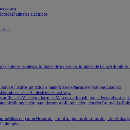
oyectores
éctricas
Patinetes eléctricos
s Jack
ras antideslizantes
Alfombras de exterior
Alfombras de baño
Alfombras 
Canvas
Cuadros pintados a mano
Marcos
Placas decorativas
Cuadros
s
Biombos
Cestas
Baúles
Revisteros
Cajas
s artificiales
Maceteros
Jarrones
Marcos de fotos
Figuras decorativas
Cajit
muebles
Iluminación para dormitorio
Iluminación exterior
Guirnaldas
Bali
ardín
Sillas de jardín
Mesas de jardín
Conjuntos de sofás de jardín
Sofás j
s
Columpios