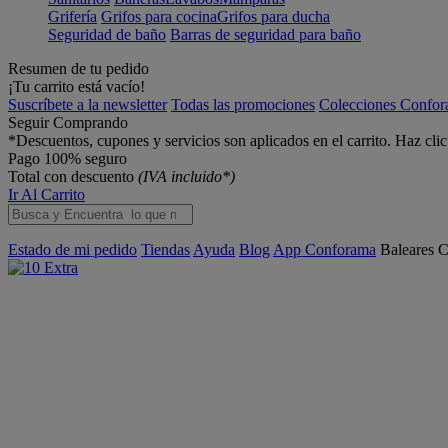
Grifería
Grifos para cocina
Grifos para ducha
Seguridad de baño
Barras de seguridad para baño
Resumen de tu pedido
¡Tu carrito está vacío!
Suscríbete a la newsletter
Todas las promociones
Colecciones Confo
Seguir Comprando
*Descuentos, cupones y servicios son aplicados en el carrito. Haz cli
Pago 100% seguro
Total con descuento
(IVA incluido*)
Ir Al Carrito
Estado de mi pedido
Tiendas
Ayuda
Blog
App Conforama
Baleares
C