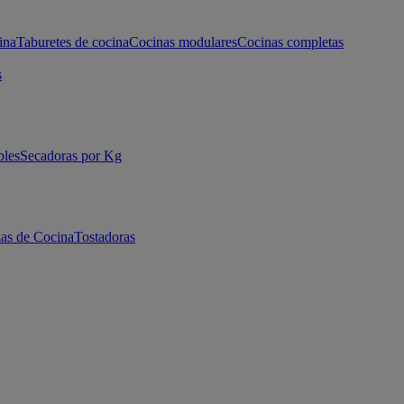
ina
Taburetes de cocina
Cocinas modulares
Cocinas completas
s
bles
Secadoras por Kg
as de Cocina
Tostadoras