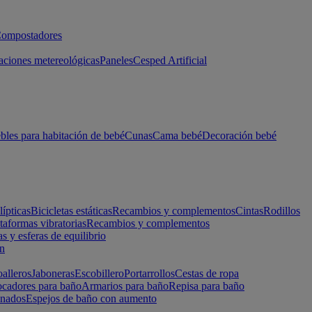
ompostadores
aciones metereológicas
Paneles
Cesped Artificial
les para habitación de bebé
Cunas
Cama bebé
Decoración bebé
lípticas
Bicicletas estáticas
Recambios y complementos
Cintas
Rodillos
taformas vibratorias
Recambios y complementos
s y esferas de equilibrio
ón
alleros
Jaboneras
Escobillero
Portarrollos
Cestas de ropa
cadores para baño
Armarios para baño
Repisa para baño
inados
Espejos de baño con aumento