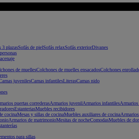
s 3 plazas
Sofás de piel
Sofás relax
Sofás exterior
Divanes
apersonas
macenaje
chones de muelles
Colchones de muelles ensacados
Colchones enrollad
eres
Camas juveniles
Camas infantiles
Literas
Camas nido
ones
marios puertas correderas
Armarios juvenil
Armarios infantiles
Armarios 
radores
Estanterias
Muebles recibidores
e cocina
Mesas y sillas de cocina
Muebles auxiliares de cocina
Armarios
onio
Armarios de matrimonio
Mesitas de noche
Comodas
Muebles de dor
tanterías
entos para sillas