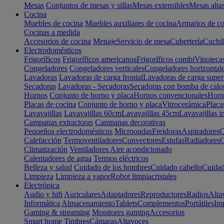
Mesas
Conjuntos de mesas y sillas
Mesas extensibles
Mesas alta
Cocina
Muebles de cocina
Muebles auxiliares de cocina
Armarios de co
Cocinas a medida
Accesorios de cocina
Menaje
Servicio de mesa
Cubertería
Cuchil
Electrodomésticos
Frigoríficos
Frigoríficos americanos
Frigoríficos combi
Vinoteca
Congeladores
Congeladores verticales
Congeladores horizontal
Lavadoras
Lavadoras de carga frontal
Lavadoras de carga super
Secadoras
Lavadoras - Secadoras
Secadoras con bomba de calo
Hornos
Conjunto de horno y placa
Hornos convencionales
Horno
Placas de cocina
Conjunto de horno y placa
Vitrocerámica
Placa
Lavavajillas
Lavavajillas 60cm
Lavavajillas 45cm
Lavavajillas i
Campanas extractoras
Campanas decorativas
Pequeños electrodomésticos
Microondas
Freidoras
Aspiradores
C
Calefacción
Termoventiladores
Convectores
Estufas
Radiadores
C
Climatización
Ventiladores
Aire acondicionado
Calentadores de agua
Termos eléctricos
Belleza y salud
Cuidado de los hombres
Cuidado cabello
Cuidad
Limpieza
Limpieza a vapor
Robot limpiacristales
Electrónica
Audio y hifi
Auriculares
Adaptadores
Reproductores
Radios
Alta
Informática
Almacenamiento
Tablets
Complementos
Portátiles
Im
Gaming & streaming
Monitores gaming
Accesorios
Smart home
Timbres
Cámaras
Altavoces