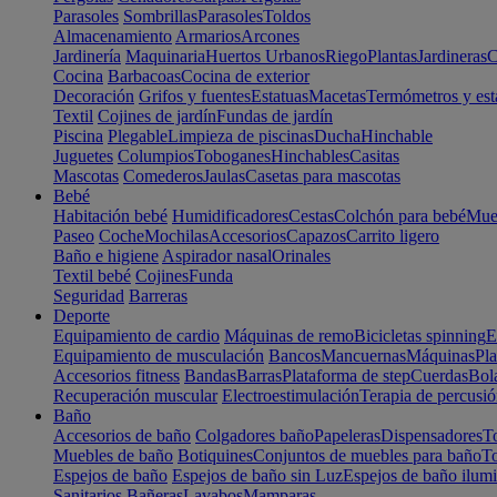
Parasoles
Sombrillas
Parasoles
Toldos
Almacenamiento
Armarios
Arcones
Jardinería
Maquinaria
Huertos Urbanos
Riego
Plantas
Jardineras
C
Cocina
Barbacoas
Cocina de exterior
Decoración
Grifos y fuentes
Estatuas
Macetas
Termómetros y est
Textil
Cojines de jardín
Fundas de jardín
Piscina
Plegable
Limpieza de piscinas
Ducha
Hinchable
Juguetes
Columpios
Toboganes
Hinchables
Casitas
Mascotas
Comederos
Jaulas
Casetas para mascotas
Bebé
Habitación bebé
Humidificadores
Cestas
Colchón para bebé
Mueb
Paseo
Coche
Mochilas
Accesorios
Capazos
Carrito ligero
Baño e higiene
Aspirador nasal
Orinales
Textil bebé
Cojines
Funda
Seguridad
Barreras
Deporte
Equipamiento de cardio
Máquinas de remo
Bicicletas spinning
E
Equipamiento de musculación
Bancos
Mancuernas
Máquinas
Pla
Accesorios fitness
Bandas
Barras
Plataforma de step
Cuerdas
Bola
Recuperación muscular
Electroestimulación
Terapia de percusi
Baño
Accesorios de baño
Colgadores baño
Papeleras
Dispensadores
To
Muebles de baño
Botiquines
Conjuntos de muebles para baño
To
Espejos de baño
Espejos de baño sin Luz
Espejos de baño ilum
Sanitarios
Bañeras
Lavabos
Mamparas