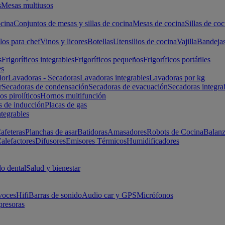
s
Mesas multiusos
cina
Conjuntos de mesas y sillas de cocina
Mesas de cocina
Sillas de coc
los para chef
Vinos y licores
Botellas
Utensilios de cocina
Vajilla
Bandeja
s
Frigoríficos integrables
Frigoríficos pequeños
Frigoríficos portátiles
es
ior
Lavadoras - Secadoras
Lavadoras integrables
Lavadoras por kg
r
Secadoras de condensación
Secadoras de evacuación
Secadoras integra
s pirolíticos
Hornos multifunción
s de inducción
Placas de gas
ntegrables
afeteras
Planchas de asar
Batidoras
Amasadores
Robots de Cocina
Balanz
alefactores
Difusores
Emisores Térmicos
Humidificadores
o dental
Salud y bienestar
voces
Hifi
Barras de sonido
Audio car y GPS
Micrófonos
presoras