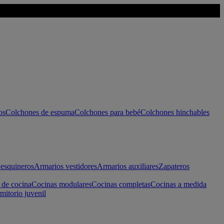
os
Colchones de espuma
Colchones para bebé
Colchones hinchables
esquineros
Armarios vestidores
Armarios auxiliares
Zapateros
 de cocina
Cocinas modulares
Cocinas completas
Cocinas a medida
mitorio juvenil