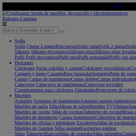
🔵Cambia tu electro con
-10% EXTRA
de descuento ☑️
AQUÍ
Baleares
Canarias
Sofás
Sofás
Chaise Longue
Rinconeras
Sofás cama
Sofás 2 plazas
Sofá
Sillones
Sillones decorativos
Sillones relax
Sillones relax levant
Puffs
Puffs decorativos
Puffs pera
Puffs reposapiés
Puffs con al
Descanso
Colchones
Packs colchón y canapé
Colchones viscoelásticos
Col
Canapés y bases
Canapés
Base tapizadas
Somieres
Patas de somi
Camas
Camas de matrimonio
Camas dobles
Camas individuales
Cabeceros
Cabeceros de matrimonio
Cabeceros juveniles
Complementos para colchones
Almohadas
Protectores de colch
Muebles
Armarios
Armarios de matrimonio
Armarios puertas batientes
Ar
Muebles de salón
Sillas
Mesas de salón
Muebles TV
Vitrinas
Apa
Muebles de cocina
Sillas de cocinas
Taburetes de cocina
Mesas d
Muebles de dormitorio
Camas matrimonio
Cabeceros de matrim
Muebles de oficina y teletrabajo
Escritorios
Sillas de escritorio
Es
Muebles de Gaming
Sillas gaming
Escritorios gaming
Sillas
Taburetes
Bancos
Sillas de comedor
Sillas infantiles
Complem