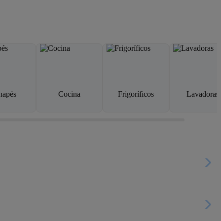
napés
Cocina
Frigoríficos
Lavadoras