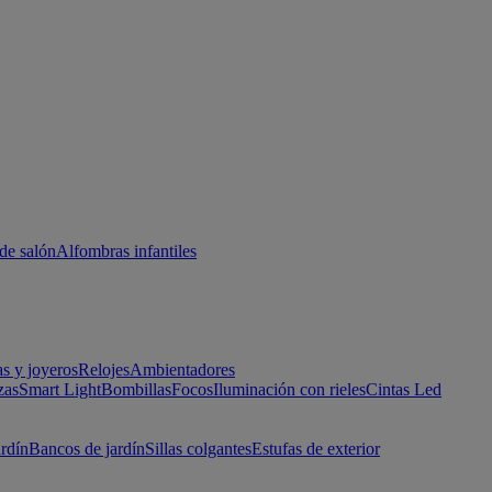
de salón
Alfombras infantiles
as y joyeros
Relojes
Ambientadores
zas
Smart Light
Bombillas
Focos
Iluminación con rieles
Cintas Led
ardín
Bancos de jardín
Sillas colgantes
Estufas de exterior