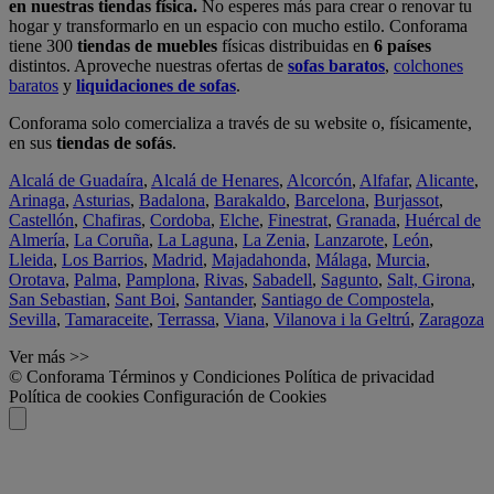
en nuestras tiendas física.
No esperes más para crear o renovar tu
hogar y transformarlo en un espacio con mucho estilo. Conforama
tiene 300
tiendas de muebles
físicas distribuidas en
6 países
distintos. Aproveche nuestras ofertas de
sofas baratos
,
colchones
baratos
y
liquidaciones de sofas
.
Conforama solo comercializa a través de su website o, físicamente,
en sus
tiendas de sofás
.
Alcalá de Guadaíra
,
Alcalá de Henares
,
Alcorcón
,
Alfafar
,
Alicante
,
Arinaga
,
Asturias
,
Badalona
,
Barakaldo
,
Barcelona
,
Burjassot
,
Castellón
,
Chafiras
,
Cordoba
,
Elche
,
Finestrat
,
Granada
,
Huércal de
Almería
,
La Coruña
,
La Laguna
,
La Zenia
,
Lanzarote
,
León
,
Lleida
,
Los Barrios
,
Madrid
,
Majadahonda
,
Málaga
,
Murcia
,
Orotava
,
Palma
,
Pamplona
,
Rivas
,
Sabadell
,
Sagunto
,
Salt, Girona
,
San Sebastian
,
Sant Boi
,
Santander
,
Santiago de Compostela
,
Sevilla
,
Tamaraceite
,
Terrassa
,
Viana
,
Vilanova i la Geltrú
,
Zaragoza
Ver más >>
© Conforama
Términos y Condiciones
Política de privacidad
Política de cookies
Configuración de Cookies