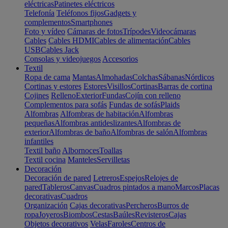
eléctricas
Patinetes eléctricos
Telefonía
Teléfonos fijos
Gadgets y
complementos
Smartphones
Foto y vídeo
Cámaras de fotos
Trípodes
Videocámaras
Cables
Cables HDMI
Cables de alimentación
Cables
USB
Cables Jack
Consolas y videojuegos
Accesorios
Textil
Ropa de cama
Mantas
Almohadas
Colchas
Sábanas
Nórdicos
Cortinas y estores
Estores
Visillos
Cortinas
Barras de cortina
Cojines
Relleno
Exterior
Fundas
Cojín con relleno
Complementos para sofás
Fundas de sofás
Plaids
Alfombras
Alfombras de habitación
Alfombras
pequeñas
Alfombras antideslizantes
Alfombras de
exterior
Alfombras de baño
Alfombras de salón
Alfombras
infantiles
Textil baño
Albornoces
Toallas
Textil cocina
Manteles
Servilletas
Decoración
Decoración de pared
Letreros
Espejos
Relojes de
pared
Tableros
Canvas
Cuadros pintados a mano
Marcos
Placas
decorativas
Cuadros
Organización
Cajas decorativas
Percheros
Burros de
ropa
Joyeros
Biombos
Cestas
Baúles
Revisteros
Cajas
Objetos decorativos
Velas
Faroles
Centros de