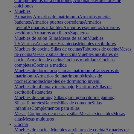
Complementos para colchones
Almohadas
Protectores de
colchones
Muebles
Armarios
Armarios de matrimonio
Armarios puertas
batientes
Armarios puertas correderas
Armarios
juvenil
Armarios infantiles
Armarios esquineros
Armarios
vestidores
Armarios auxiliares
Zapateros
Muebles de salón
Sillas
Mesas de salón
Muebles
TV
Vitrinas
Aparadores
Estanterias
Muebles recibidores
Muebles de cocina
Sillas de cocinas
Taburetes de cocina
Mesas
de cocina
Mesas y sillas de cocina
Muebles auxiliares de
cocina
Armarios de cocina
Cocinas modulares
Cocinas
completas
Cocinas a medida
Muebles de dormitorio
Camas matrimonio
Cabeceros de
matrimonio
Armarios de matrimonio
Mesitas de
noche
Comodas
Muebles de dormitorio juvenil
Muebles de oficina y teletrabajo
Escritorios
Sillas de
escritorio
Estanterías
Muebles de Gaming
Sillas gaming
Escritorios gaming
Sillas
Taburetes
Bancos
Sillas de comedor
Sillas
infantiles
Complementos para sillas
Mesas
Conjuntos de mesas y sillas
Mesas extensibles
Mesas
altas
Mesas multiusos
Cocina
Muebles de cocina
Muebles auxiliares de cocina
Armarios de