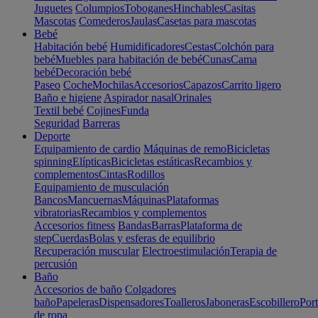
Juguetes
Columpios
Toboganes
Hinchables
Casitas
Mascotas
Comederos
Jaulas
Casetas para mascotas
Bebé
Habitación bebé
Humidificadores
Cestas
Colchón para
bebé
Muebles para habitación de bebé
Cunas
Cama
bebé
Decoración bebé
Paseo
Coche
Mochilas
Accesorios
Capazos
Carrito ligero
Baño e higiene
Aspirador nasal
Orinales
Textil bebé
Cojines
Funda
Seguridad
Barreras
Deporte
Equipamiento de cardio
Máquinas de remo
Bicicletas
spinning
Elípticas
Bicicletas estáticas
Recambios y
complementos
Cintas
Rodillos
Equipamiento de musculación
Bancos
Mancuernas
Máquinas
Plataformas
vibratorias
Recambios y complementos
Accesorios fitness
Bandas
Barras
Plataforma de
step
Cuerdas
Bolas y esferas de equilibrio
Recuperación muscular
Electroestimulación
Terapia de
percusión
Baño
Accesorios de baño
Colgadores
baño
Papeleras
Dispensadores
Toalleros
Jaboneras
Escobillero
Port
de ropa