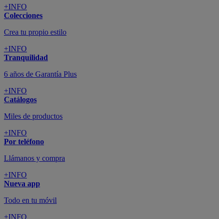
+INFO
Colecciones
Crea tu propio estilo
+INFO
Tranquilidad
6 años de Garantía Plus
+INFO
Catálogos
Miles de productos
+INFO
Por teléfono
Llámanos y compra
+INFO
Nueva app
Todo en tu móvil
+INFO