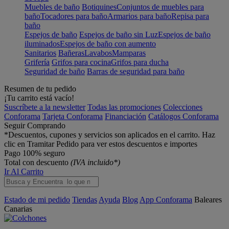
Muebles de baño
Botiquines
Conjuntos de muebles para
baño
Tocadores para baño
Armarios para baño
Repisa para
baño
Espejos de baño
Espejos de baño sin Luz
Espejos de baño
iluminados
Espejos de baño con aumento
Sanitarios
Bañeras
Lavabos
Mamparas
Grifería
Grifos para cocina
Grifos para ducha
Seguridad de baño
Barras de seguridad para baño
Resumen de tu pedido
¡Tu carrito está vacío!
Suscríbete a la newsletter
Todas las promociones
Colecciones
Conforama
Tarjeta Conforama
Financiación
Catálogos Conforama
Seguir Comprando
*Descuentos, cupones y servicios son aplicados en el carrito. Haz
clic en Tramitar Pedido para ver estos descuentos e importes
Pago 100% seguro
Total con descuento
(IVA incluido*)
Ir Al Carrito
Estado de mi pedido
Tiendas
Ayuda
Blog
App Conforama
Baleares
Canarias