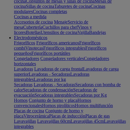
cocina
Conjuntos de mesas y sillas de cocina
Mesas de
cocina
Sillas de cocina
Taburetes de cocina
Cocinas
modulares
Cocinas completas
Cocinas a medida
Accesorios de cocina
Menaje
Servicio de
mesa
Cubertería
Cuchillos para chef
Vinos y
licores
Botellas
Utensilios de cocina
Vajilla
Bandejas
Electrodomésticos
Frigoríficos
Frigoríficos americanos
Frigoríficos
combi
Vinotecas
Frigoríficos integrables
Frigoríficos
pequeños
Frigoríficos portátiles
Congeladores
Congeladores verticales
Congeladores
horizontales
Lavadoras
Lavadoras de carga frontal
Lavadoras de carga
superior
Lavadoras - Secadoras
Lavadoras
integrables
Lavadoras por kg
Secadoras
Lavadoras - Secadoras
Secadoras con bomba de
calor
Secadoras de condensación
Secadoras de
evacuación
Secadoras integrables
Secadoras por Kg
Hornos
Conjunto de horno y placa
Hornos
convencionales
Hornos pirolíticos
Hornos multifunción
Placas de cocina
Conjunto de horno y
placa
Vitrocerámica
Placas de inducción
Placas de gas
Lavavajillas
Lavavajillas 60cm
Lavavajillas 45cm
Lavavajillas
integrables