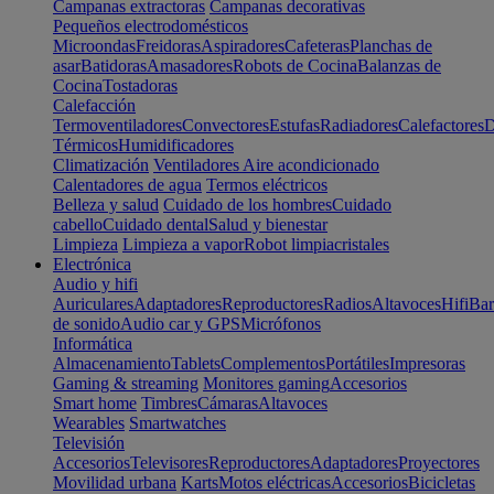
Campanas extractoras
Campanas decorativas
Pequeños electrodomésticos
Microondas
Freidoras
Aspiradores
Cafeteras
Planchas de
asar
Batidoras
Amasadores
Robots de Cocina
Balanzas de
Cocina
Tostadoras
Calefacción
Termoventiladores
Convectores
Estufas
Radiadores
Calefactores
D
Térmicos
Humidificadores
Climatización
Ventiladores
Aire acondicionado
Calentadores de agua
Termos eléctricos
Belleza y salud
Cuidado de los hombres
Cuidado
cabello
Cuidado dental
Salud y bienestar
Limpieza
Limpieza a vapor
Robot limpiacristales
Electrónica
Audio y hifi
Auriculares
Adaptadores
Reproductores
Radios
Altavoces
Hifi
Bar
de sonido
Audio car y GPS
Micrófonos
Informática
Almacenamiento
Tablets
Complementos
Portátiles
Impresoras
Gaming & streaming
Monitores gaming
Accesorios
Smart home
Timbres
Cámaras
Altavoces
Wearables
Smartwatches
Televisión
Accesorios
Televisores
Reproductores
Adaptadores
Proyectores
Movilidad urbana
Karts
Motos eléctricas
Accesorios
Bicicletas