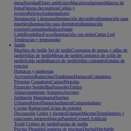
mesa
Navidad
Flores artificiales
Maceteros
Jarrones
Marcos de
fotos
Figuras decorativas
Cajitas y
joyeros
Relojes
Ambientadores
Iluminación
Lámparas
Iluminación decorativa
Iluminación para
muebles
Iluminación para dormitorio
Iluminación
exterior
Guirnaldas
Balizas
Smart
Light
Bombillas
Focos
Iluminación con rieles
Cintas Led
Tendencias y temporadas
Jardín
Muebles de jardín
Set de jardín
Conjuntos de mesas y sillas de
jardín
Sillas de jardín
Mesas de jardín
Conjuntos de sofás de
jardín
Sofás jardín
Bancos de jardín
Sillas colgantes
Estufas de
exterior
Hamacas y tumbonas
Accesorios
Balancines
Tumbonas
Hamacas
Columpios
Pérgolas
Cenadores
Carpas
Pérgolas
Parasoles
Sombrillas
Parasoles
Toldos
Almacenamiento
Armarios
Arcones
Jardinería
Maquinaria
Huertos
Urbanos
Riego
Plantas
Jardineras
Compostadores
Cocina
Barbacoas
Cocina de exterior
Decoración
Grifos y fuentes
Estatuas
Macetas
Termómetros y
estaciones metereológicas
Paneles
Cesped Artificial
Textil
Cojines de jardín
Fundas de jardín
Piscina
Plegable
Limpieza de piscinas
Ducha
Hinchable