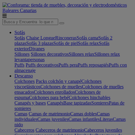
Baleares
Canarias
Sofás
Sofás
Chaise Longue
Rinconeras
Sofás cama
Sofás 2
plazas
Sofás 3 plazas
Sofás de piel
Sofás relax
Sofás
exterior
Divanes
Sillones
Sillones decorativos
Sillones relax
Sillones relax
levantapersonas
Puffs
Puffs decorativos
Puffs pera
Puffs reposapiés
Puffs con
almacenaje
Descanso
Colchones
Packs colchón y canapé
Colchones
viscoelásticos
Colchones de muelles
Colchones de muelles
ensacados
Colchones enrollados
Colchones de
espuma
Colchones para bebé
Colchones hinchables
Canapés y bases
Canapés
Base tapizadas
Somieres
Patas de
somieres
Camas
Camas de matrimonio
Camas dobles
Camas
individuales
Camas juveniles
Camas infantiles
Literas
Camas
nido
Cabeceros
Cabeceros de matrimonio
Cabeceros juveniles