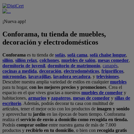
¡Nueva app!
Conforama, tu tienda de muebles,
decoración y electrodomésticos
Conforama
es tu tienda de
sofás
,
sofá cama
,
sofá chaise longue
,
sillón
,
sillón relax
,
colchones
,
muebles de salón
,
mesas comedor
,
dormitorio de juvenil
,
dormitorio de matrimonio
,
canapés
,
cocinas a medida
,
decoración
,
electrodomésticos
,
frigoríficos
,
microondas
,
lavavajillas
,
lavadora secadora
, y
televisiones
.
Descubre nuestra amplia variedad de estilos en cualquier
muebles
para tu hogar,
con los mejores precios y promociones
. Crea el
espacio en el que vives gracias a nuestros
muebles de comedor
y
habitaciones,
armarios
y
zapateros
,
mesas de comedor
y
sillas de
escritorio
. Además, podrás decorar tu casa con multitud de
artículos, tener el mejor ocio con los productos de
imagen y sonido
y aprovechar tu
jardín
en las épocas de buen tiempo. Conforama
realiza el
servicio de envío a domicilio como recogida en tienda.
Podrás
comprar online
entre nuestra gama de más de 7.000
productos y
recibirlo en tu domicilio
, o bien con
recogida gratis