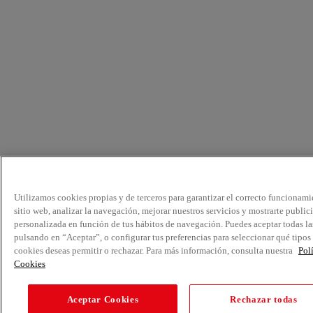
Utilizamos cookies propias y de terceros para garantizar el correcto funcionami
sitio web, analizar la navegación, mejorar nuestros servicios y mostrarte public
personalizada en función de tus hábitos de navegación. Puedes aceptar todas la
pulsando en “Aceptar”, o configurar tus preferencias para seleccionar qué tipos
cookies deseas permitir o rechazar. Para más información, consulta nuestra
Pol
Cookies
Aceptar Cookies
Rechazar todas