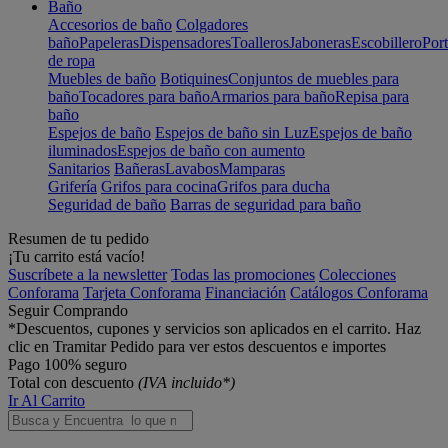
Baño
Accesorios de baño
Colgadores
baño
Papeleras
Dispensadores
Toalleros
Jaboneras
Escobillero
Port
de ropa
Muebles de baño
Botiquines
Conjuntos de muebles para
baño
Tocadores para baño
Armarios para baño
Repisa para
baño
Espejos de baño
Espejos de baño sin Luz
Espejos de baño
iluminados
Espejos de baño con aumento
Sanitarios
Bañeras
Lavabos
Mamparas
Grifería
Grifos para cocina
Grifos para ducha
Seguridad de baño
Barras de seguridad para baño
Resumen de tu pedido
¡Tu carrito está vacío!
Suscríbete a la newsletter
Todas las promociones
Colecciones
Conforama
Tarjeta Conforama
Financiación
Catálogos Conforama
Seguir Comprando
*Descuentos, cupones y servicios son aplicados en el carrito. Haz
clic en Tramitar Pedido para ver estos descuentos e importes
Pago 100% seguro
Total con descuento
(IVA incluido*)
Ir Al Carrito