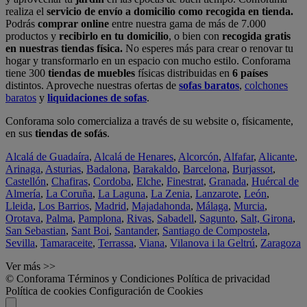
realiza el
servicio de envío a domicilio como recogida en tienda.
Podrás
comprar online
entre nuestra gama de más de 7.000
productos y
recibirlo en tu domicilio
, o bien con
recogida gratis
en nuestras tiendas física.
No esperes más para crear o renovar tu
hogar y transformarlo en un espacio con mucho estilo. Conforama
tiene 300
tiendas de muebles
físicas distribuidas en
6 países
distintos. Aproveche nuestras ofertas de
sofas baratos
,
colchones
baratos
y
liquidaciones de sofas
.
Conforama solo comercializa a través de su website o, físicamente,
en sus
tiendas de sofás
.
Alcalá de Guadaíra
,
Alcalá de Henares
,
Alcorcón
,
Alfafar
,
Alicante
,
Arinaga
,
Asturias
,
Badalona
,
Barakaldo
,
Barcelona
,
Burjassot
,
Castellón
,
Chafiras
,
Cordoba
,
Elche
,
Finestrat
,
Granada
,
Huércal de
Almería
,
La Coruña
,
La Laguna
,
La Zenia
,
Lanzarote
,
León
,
Lleida
,
Los Barrios
,
Madrid
,
Majadahonda
,
Málaga
,
Murcia
,
Orotava
,
Palma
,
Pamplona
,
Rivas
,
Sabadell
,
Sagunto
,
Salt, Girona
,
San Sebastian
,
Sant Boi
,
Santander
,
Santiago de Compostela
,
Sevilla
,
Tamaraceite
,
Terrassa
,
Viana
,
Vilanova i la Geltrú
,
Zaragoza
Ver más >>
© Conforama
Términos y Condiciones
Política de privacidad
Política de cookies
Configuración de Cookies