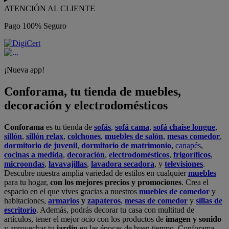
ATENCIÓN AL CLIENTE
Pago 100% Seguro
¡Nueva app!
Conforama, tu tienda de muebles,
decoración y electrodomésticos
Conforama
es tu tienda de
sofás
,
sofá cama
,
sofá chaise longue
,
sillón
,
sillón relax
,
colchones
,
muebles de salón
,
mesas comedor
,
dormitorio de juvenil
,
dormitorio de matrimonio
,
canapés
,
cocinas a medida
,
decoración
,
electrodomésticos
,
frigoríficos
,
microondas
,
lavavajillas
,
lavadora secadora
, y
televisiones
.
Descubre nuestra amplia variedad de estilos en cualquier
muebles
para tu hogar,
con los mejores precios y promociones
. Crea el
espacio en el que vives gracias a nuestros
muebles de comedor
y
habitaciones,
armarios
y
zapateros
,
mesas de comedor
y
sillas de
escritorio
. Además, podrás decorar tu casa con multitud de
artículos, tener el mejor ocio con los productos de
imagen y sonido
y aprovechar tu
jardín
en las épocas de buen tiempo. Conforama