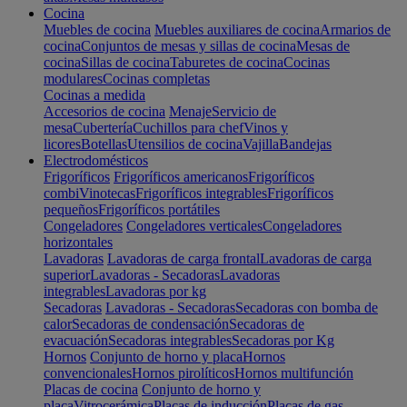
Cocina
Muebles de cocina
Muebles auxiliares de cocina
Armarios de
cocina
Conjuntos de mesas y sillas de cocina
Mesas de
cocina
Sillas de cocina
Taburetes de cocina
Cocinas
modulares
Cocinas completas
Cocinas a medida
Accesorios de cocina
Menaje
Servicio de
mesa
Cubertería
Cuchillos para chef
Vinos y
licores
Botellas
Utensilios de cocina
Vajilla
Bandejas
Electrodomésticos
Frigoríficos
Frigoríficos americanos
Frigoríficos
combi
Vinotecas
Frigoríficos integrables
Frigoríficos
pequeños
Frigoríficos portátiles
Congeladores
Congeladores verticales
Congeladores
horizontales
Lavadoras
Lavadoras de carga frontal
Lavadoras de carga
superior
Lavadoras - Secadoras
Lavadoras
integrables
Lavadoras por kg
Secadoras
Lavadoras - Secadoras
Secadoras con bomba de
calor
Secadoras de condensación
Secadoras de
evacuación
Secadoras integrables
Secadoras por Kg
Hornos
Conjunto de horno y placa
Hornos
convencionales
Hornos pirolíticos
Hornos multifunción
Placas de cocina
Conjunto de horno y
placa
Vitrocerámica
Placas de inducción
Placas de gas