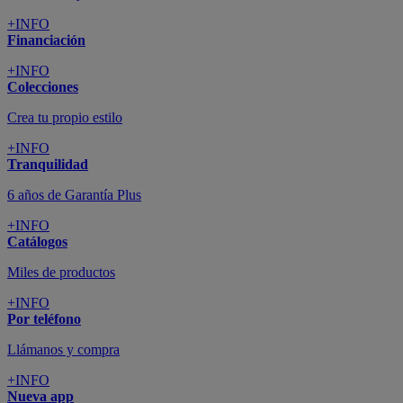
+INFO
Financiación
+INFO
Colecciones
Crea tu propio estilo
+INFO
Tranquilidad
6 años de Garantía Plus
+INFO
Catálogos
Miles de productos
+INFO
Por teléfono
Llámanos y compra
+INFO
Nueva app