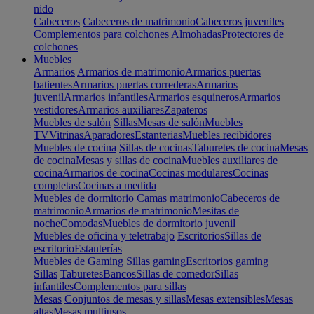
nido
Cabeceros
Cabeceros de matrimonio
Cabeceros juveniles
Complementos para colchones
Almohadas
Protectores de
colchones
Muebles
Armarios
Armarios de matrimonio
Armarios puertas
batientes
Armarios puertas correderas
Armarios
juvenil
Armarios infantiles
Armarios esquineros
Armarios
vestidores
Armarios auxiliares
Zapateros
Muebles de salón
Sillas
Mesas de salón
Muebles
TV
Vitrinas
Aparadores
Estanterias
Muebles recibidores
Muebles de cocina
Sillas de cocinas
Taburetes de cocina
Mesas
de cocina
Mesas y sillas de cocina
Muebles auxiliares de
cocina
Armarios de cocina
Cocinas modulares
Cocinas
completas
Cocinas a medida
Muebles de dormitorio
Camas matrimonio
Cabeceros de
matrimonio
Armarios de matrimonio
Mesitas de
noche
Comodas
Muebles de dormitorio juvenil
Muebles de oficina y teletrabajo
Escritorios
Sillas de
escritorio
Estanterías
Muebles de Gaming
Sillas gaming
Escritorios gaming
Sillas
Taburetes
Bancos
Sillas de comedor
Sillas
infantiles
Complementos para sillas
Mesas
Conjuntos de mesas y sillas
Mesas extensibles
Mesas
altas
Mesas multiusos