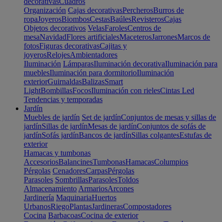
decorativas
Cuadros
Organización
Cajas decorativas
Percheros
Burros de
ropa
Joyeros
Biombos
Cestas
Baúles
Revisteros
Cajas
Objetos decorativos
Velas
Faroles
Centros de
mesa
Navidad
Flores artificiales
Maceteros
Jarrones
Marcos de
fotos
Figuras decorativas
Cajitas y
joyeros
Relojes
Ambientadores
Iluminación
Lámparas
Iluminación decorativa
Iluminación para
muebles
Iluminación para dormitorio
Iluminación
exterior
Guirnaldas
Balizas
Smart
Light
Bombillas
Focos
Iluminación con rieles
Cintas Led
Tendencias y temporadas
Jardín
Muebles de jardín
Set de jardín
Conjuntos de mesas y sillas de
jardín
Sillas de jardín
Mesas de jardín
Conjuntos de sofás de
jardín
Sofás jardín
Bancos de jardín
Sillas colgantes
Estufas de
exterior
Hamacas y tumbonas
Accesorios
Balancines
Tumbonas
Hamacas
Columpios
Pérgolas
Cenadores
Carpas
Pérgolas
Parasoles
Sombrillas
Parasoles
Toldos
Almacenamiento
Armarios
Arcones
Jardinería
Maquinaria
Huertos
Urbanos
Riego
Plantas
Jardineras
Compostadores
Cocina
Barbacoas
Cocina de exterior