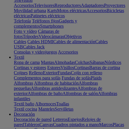
Televisión
Accesorios
Televisores
Reproductores
Adaptadores
Proyectores
Movilidad urbana
Karts
Motos eléctricas
Accesorios
Bicicletas
eléctricas
Patinetes eléctricos
Telefonía
Teléfonos fijos
Gadgets y
complementos
Smartphones
Foto y vídeo
Cámaras de
fotos
Trípodes
Videocámaras
Objetivos
Cables
Cables HDMI
Cables de alimentación
Cables
USB
Cables Jack
Consolas y videojuegos
Accesorios
Textil
Ropa de cama
Mantas
Almohadas
Colchas
Sábanas
Nórdicos
Cortinas y estores
Estores
Visillos
Cortinas
Barras de cortina
Cojines
Relleno
Exterior
Fundas
Cojín con relleno
Complementos para sofás
Fundas de sofás
Plaids
Alfombras
Alfombras de habitación
Alfombras
pequeñas
Alfombras antideslizantes
Alfombras de
exterior
Alfombras de baño
Alfombras de salón
Alfombras
infantiles
Textil baño
Albornoces
Toallas
Textil cocina
Manteles
Servilletas
Decoración
Decoración de pared
Letreros
Espejos
Relojes de
pared
Tableros
Canvas
Cuadros pintados a mano
Marcos
Placas