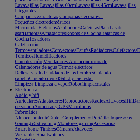
Lavavajillas
Lavavajillas 60cm
Lavavajillas 45cm
Lavavajillas
integrables
Campanas extractoras
Campanas decorativas
Pequeños electrodomésticos
Microondas
Freidoras
Aspiradores
Cafeteras
Planchas de
asar
Batidoras
Amasadores
Robots de Cocina
Balanzas de
Cocina
Tostadoras
Calefacción
Termoventiladores
Convectores
Estufas
Radiadores
Calefactores
D
Térmicos
Humidificadores
Climatización
Ventiladores
Aire acondicionado
Calentadores de agua
Termos eléctricos
Belleza y salud
Cuidado de los hombres
Cuidado
cabello
Cuidado dental
Salud y bienestar
Limpieza
Limpieza a vapor
Robot limpiacristales
Electrónica
Audio y hifi
Auriculares
Adaptadores
Reproductores
Radios
Altavoces
Hifi
Bar
de sonido
Audio car y GPS
Micrófonos
Informática
Almacenamiento
Tablets
Complementos
Portátiles
Impresoras
Gaming & streaming
Monitores gaming
Accesorios
Smart home
Timbres
Cámaras
Altavoces
Wearables
Smartwatches