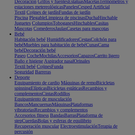
Decoración
Grifos y fuentes
Estatuas
Macetas
Termómetros y
estaciones metereológicas
Paneles
Cesped Artificial
Textil
Cojines de jardín
Fundas de jardín
Piscina
Plegable
Limpieza de piscinas
Ducha
Hinchable
Juguetes
Columpios
Toboganes
Hinchables
Casitas
Mascotas
Comederos
Jaulas
Casetas para mascotas
Bebé
Habitación bebé
Humidificadores
Cestas
Colchón para
bebé
Muebles para habitación de bebé
Cunas
Cama
bebé
Decoración bebé
Paseo
Coche
Mochilas
Accesorios
Capazos
Carrito ligero
Baño e higiene
Aspirador nasal
Orinales
Textil bebé
Cojines
Funda
Seguridad
Barreras
Deporte
Equipamiento de cardio
Máquinas de remo
Bicicletas
spinning
Elípticas
Bicicletas estáticas
Recambios y
complementos
Cintas
Rodillos
Equipamiento de musculación
Bancos
Mancuernas
Máquinas
Plataformas
vibratorias
Recambios y complementos
Accesorios fitness
Bandas
Barras
Plataforma de
step
Cuerdas
Bolas y esferas de equilibrio
Recuperación muscular
Electroestimulación
Terapia de
percusión