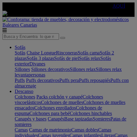
🔵Cambia tu electro con
-10% EXTRA
de descuento ☑️
AQUÍ
Baleares
Canarias
Sofás
Sofás
Chaise Longue
Rinconeras
Sofás cama
Sofás 2
plazas
Sofás 3 plazas
Sofás de piel
Sofás relax
Sofás
exterior
Divanes
Sillones
Sillones decorativos
Sillones relax
Sillones relax
levantapersonas
Puffs
Puffs decorativos
Puffs pera
Puffs reposapiés
Puffs con
almacenaje
Descanso
Colchones
Packs colchón y canapé
Colchones
viscoelásticos
Colchones de muelles
Colchones de muelles
ensacados
Colchones enrollados
Colchones de
espuma
Colchones para bebé
Colchones hinchables
Canapés y bases
Canapés
Base tapizadas
Somieres
Patas de
somieres
Camas
Camas de matrimonio
Camas dobles
Camas
individuales
Camas juveniles
Camas infantiles
Literas
Camas