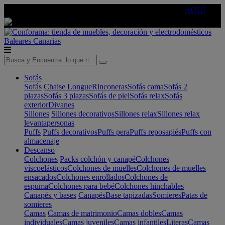
🔵Cambia tu electro con
-10% EXTRA
de descuento ☑️
AQUÍ
Baleares
Canarias
Sofás
Sofás
Chaise Longue
Rinconeras
Sofás cama
Sofás 2
plazas
Sofás 3 plazas
Sofás de piel
Sofás relax
Sofás
exterior
Divanes
Sillones
Sillones decorativos
Sillones relax
Sillones relax
levantapersonas
Puffs
Puffs decorativos
Puffs pera
Puffs reposapiés
Puffs con
almacenaje
Descanso
Colchones
Packs colchón y canapé
Colchones
viscoelásticos
Colchones de muelles
Colchones de muelles
ensacados
Colchones enrollados
Colchones de
espuma
Colchones para bebé
Colchones hinchables
Canapés y bases
Canapés
Base tapizadas
Somieres
Patas de
somieres
Camas
Camas de matrimonio
Camas dobles
Camas
individuales
Camas juveniles
Camas infantiles
Literas
Camas