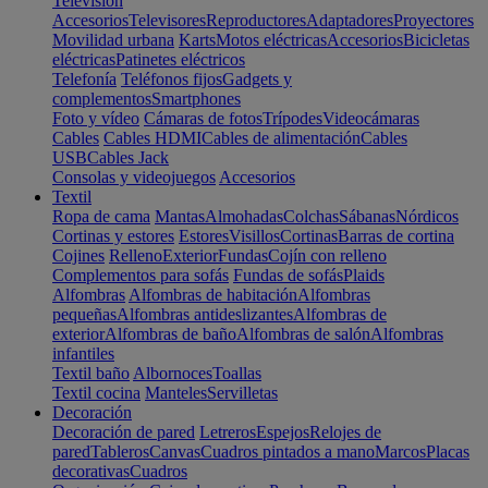
Televisión
Accesorios
Televisores
Reproductores
Adaptadores
Proyectores
Movilidad urbana
Karts
Motos eléctricas
Accesorios
Bicicletas
eléctricas
Patinetes eléctricos
Telefonía
Teléfonos fijos
Gadgets y
complementos
Smartphones
Foto y vídeo
Cámaras de fotos
Trípodes
Videocámaras
Cables
Cables HDMI
Cables de alimentación
Cables
USB
Cables Jack
Consolas y videojuegos
Accesorios
Textil
Ropa de cama
Mantas
Almohadas
Colchas
Sábanas
Nórdicos
Cortinas y estores
Estores
Visillos
Cortinas
Barras de cortina
Cojines
Relleno
Exterior
Fundas
Cojín con relleno
Complementos para sofás
Fundas de sofás
Plaids
Alfombras
Alfombras de habitación
Alfombras
pequeñas
Alfombras antideslizantes
Alfombras de
exterior
Alfombras de baño
Alfombras de salón
Alfombras
infantiles
Textil baño
Albornoces
Toallas
Textil cocina
Manteles
Servilletas
Decoración
Decoración de pared
Letreros
Espejos
Relojes de
pared
Tableros
Canvas
Cuadros pintados a mano
Marcos
Placas
decorativas
Cuadros