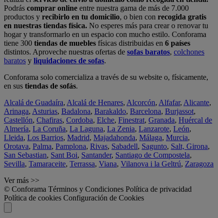
Podrás
comprar online
entre nuestra gama de más de 7.000
productos y
recibirlo en tu domicilio
, o bien con
recogida gratis
en nuestras tiendas física.
No esperes más para crear o renovar tu
hogar y transformarlo en un espacio con mucho estilo. Conforama
tiene 300
tiendas de muebles
físicas distribuidas en
6 países
distintos. Aproveche nuestras ofertas de
sofas baratos
,
colchones
baratos
y
liquidaciones de sofas
.
Conforama solo comercializa a través de su website o, físicamente,
en sus
tiendas de sofás
.
Alcalá de Guadaíra
,
Alcalá de Henares
,
Alcorcón
,
Alfafar
,
Alicante
,
Arinaga
,
Asturias
,
Badalona
,
Barakaldo
,
Barcelona
,
Burjassot
,
Castellón
,
Chafiras
,
Cordoba
,
Elche
,
Finestrat
,
Granada
,
Huércal de
Almería
,
La Coruña
,
La Laguna
,
La Zenia
,
Lanzarote
,
León
,
Lleida
,
Los Barrios
,
Madrid
,
Majadahonda
,
Málaga
,
Murcia
,
Orotava
,
Palma
,
Pamplona
,
Rivas
,
Sabadell
,
Sagunto
,
Salt, Girona
,
San Sebastian
,
Sant Boi
,
Santander
,
Santiago de Compostela
,
Sevilla
,
Tamaraceite
,
Terrassa
,
Viana
,
Vilanova i la Geltrú
,
Zaragoza
Ver más >>
© Conforama
Términos y Condiciones
Política de privacidad
Política de cookies
Configuración de Cookies