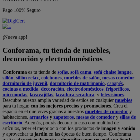
Pago 100% Seguro
¡Nueva app!
Conforama, tu tienda de muebles,
decoración y electrodomésticos
Conforama
es tu tienda de
sofás
,
sofá cama
,
sofá chaise longue
,
sillón
,
sillón relax
,
colchones
,
muebles de salón
,
mesas comedor
,
dormitorio de juvenil
,
dormitorio de matrimonio
,
canapés
,
cocinas a medida
,
decoración
,
electrodomésticos
,
frigoríficos
,
microondas
,
lavavajillas
,
lavadora secadora
, y
televisiones
.
Descubre nuestra amplia variedad de estilos en cualquier
muebles
para tu hogar,
con los mejores precios y promociones
. Crea el
espacio en el que vives gracias a nuestros
muebles de comedor
y
habitaciones,
armarios
y
zapateros
,
mesas de comedor
y
sillas de
escritorio
. Además, podrás decorar tu casa con multitud de
artículos, tener el mejor ocio con los productos de
imagen y sonido
y aprovechar tu
jardín
en las épocas de buen tiempo. Conforama
realiza el
servicio de envío a domicilio como recogida en tienda.