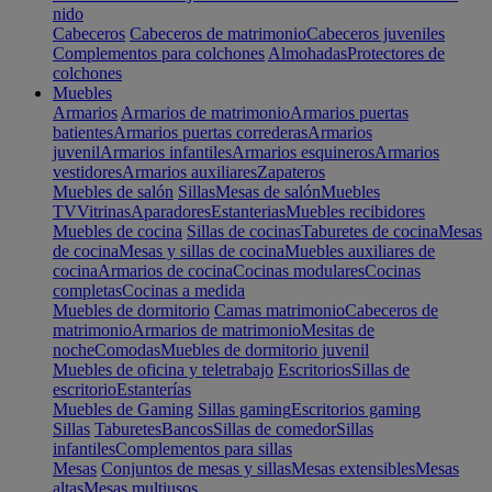
nido
Cabeceros
Cabeceros de matrimonio
Cabeceros juveniles
Complementos para colchones
Almohadas
Protectores de
colchones
Muebles
Armarios
Armarios de matrimonio
Armarios puertas
batientes
Armarios puertas correderas
Armarios
juvenil
Armarios infantiles
Armarios esquineros
Armarios
vestidores
Armarios auxiliares
Zapateros
Muebles de salón
Sillas
Mesas de salón
Muebles
TV
Vitrinas
Aparadores
Estanterias
Muebles recibidores
Muebles de cocina
Sillas de cocinas
Taburetes de cocina
Mesas
de cocina
Mesas y sillas de cocina
Muebles auxiliares de
cocina
Armarios de cocina
Cocinas modulares
Cocinas
completas
Cocinas a medida
Muebles de dormitorio
Camas matrimonio
Cabeceros de
matrimonio
Armarios de matrimonio
Mesitas de
noche
Comodas
Muebles de dormitorio juvenil
Muebles de oficina y teletrabajo
Escritorios
Sillas de
escritorio
Estanterías
Muebles de Gaming
Sillas gaming
Escritorios gaming
Sillas
Taburetes
Bancos
Sillas de comedor
Sillas
infantiles
Complementos para sillas
Mesas
Conjuntos de mesas y sillas
Mesas extensibles
Mesas
altas
Mesas multiusos