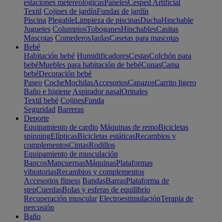
estaciones metereológicas
Paneles
Cesped Artificial
Textil
Cojines de jardín
Fundas de jardín
Piscina
Plegable
Limpieza de piscinas
Ducha
Hinchable
Juguetes
Columpios
Toboganes
Hinchables
Casitas
Mascotas
Comederos
Jaulas
Casetas para mascotas
Bebé
Habitación bebé
Humidificadores
Cestas
Colchón para
bebé
Muebles para habitación de bebé
Cunas
Cama
bebé
Decoración bebé
Paseo
Coche
Mochilas
Accesorios
Capazos
Carrito ligero
Baño e higiene
Aspirador nasal
Orinales
Textil bebé
Cojines
Funda
Seguridad
Barreras
Deporte
Equipamiento de cardio
Máquinas de remo
Bicicletas
spinning
Elípticas
Bicicletas estáticas
Recambios y
complementos
Cintas
Rodillos
Equipamiento de musculación
Bancos
Mancuernas
Máquinas
Plataformas
vibratorias
Recambios y complementos
Accesorios fitness
Bandas
Barras
Plataforma de
step
Cuerdas
Bolas y esferas de equilibrio
Recuperación muscular
Electroestimulación
Terapia de
percusión
Baño