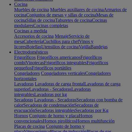
Cocina
Muebles de cocina
Muebles auxiliares de cocina
Armarios de
cocina
Conjuntos de mesas y sillas de cocina
Mesas de
cocina
Sillas de cocina
Taburetes de cocina
Cocinas
modulares
Cocinas completas
Cocinas a medida
Accesorios de cocina
Menaje
Servicio de
mesa
Cubertería
Cuchillos para chef
Vinos y
licores
Botellas
Utensilios de cocina
Vajilla
Bandejas
Electrodomésticos
Frigoríficos
Frigoríficos americanos
Frigoríficos
combi
Vinotecas
Frigoríficos integrables
Frigoríficos
pequeños
Frigoríficos portátiles
Congeladores
Congeladores verticales
Congeladores
horizontales
Lavadoras
Lavadoras de carga frontal
Lavadoras de carga
superior
Lavadoras - Secadoras
Lavadoras
integrables
Lavadoras por kg
Secadoras
Lavadoras - Secadoras
Secadoras con bomba de
calor
Secadoras de condensación
Secadoras de
evacuación
Secadoras integrables
Secadoras por Kg
Hornos
Conjunto de horno y placa
Hornos
convencionales
Hornos pirolíticos
Hornos multifunción
Placas de cocina
Conjunto de horno y
placa
Vitrocerámica
Placas de inducción
Placas de gas