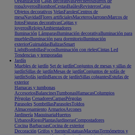
Organización
Cajas decorativas
Percheros
Burros de
ropa
Joyeros
Biombos
Cestas
Baúles
Revisteros
Cajas
Objetos decorativos
Velas
Faroles
Centros de
mesa
Navidad
Flores artificiales
Maceteros
Jarrones
Marcos de
fotos
Figuras decorativas
Cajitas y
joyeros
Relojes
Ambientadores
Iluminación
Lámparas
Iluminación decorativa
Iluminación para
muebles
Iluminación para dormitorio
Iluminación
exterior
Guirnaldas
Balizas
Smart
Light
Bombillas
Focos
Iluminación con rieles
Cintas Led
Tendencias y temporadas
Jardín
Muebles de jardín
Set de jardín
Conjuntos de mesas y sillas de
jardín
Sillas de jardín
Mesas de jardín
Conjuntos de sofás de
jardín
Sofás jardín
Bancos de jardín
Sillas colgantes
Estufas de
exterior
Hamacas y tumbonas
Accesorios
Balancines
Tumbonas
Hamacas
Columpios
Pérgolas
Cenadores
Carpas
Pérgolas
Parasoles
Sombrillas
Parasoles
Toldos
Almacenamiento
Armarios
Arcones
Jardinería
Maquinaria
Huertos
Urbanos
Riego
Plantas
Jardineras
Compostadores
Cocina
Barbacoas
Cocina de exterior
Decoración
Grifos y fuentes
Estatuas
Macetas
Termómetros y