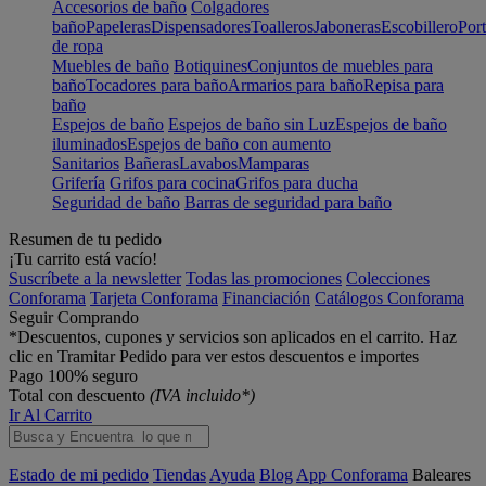
Accesorios de baño
Colgadores
baño
Papeleras
Dispensadores
Toalleros
Jaboneras
Escobillero
Port
de ropa
Muebles de baño
Botiquines
Conjuntos de muebles para
baño
Tocadores para baño
Armarios para baño
Repisa para
baño
Espejos de baño
Espejos de baño sin Luz
Espejos de baño
iluminados
Espejos de baño con aumento
Sanitarios
Bañeras
Lavabos
Mamparas
Grifería
Grifos para cocina
Grifos para ducha
Seguridad de baño
Barras de seguridad para baño
Resumen de tu pedido
¡Tu carrito está vacío!
Suscríbete a la newsletter
Todas las promociones
Colecciones
Conforama
Tarjeta Conforama
Financiación
Catálogos Conforama
Seguir Comprando
*Descuentos, cupones y servicios son aplicados en el carrito. Haz
clic en Tramitar Pedido para ver estos descuentos e importes
Pago 100% seguro
Total con descuento
(IVA incluido*)
Ir Al Carrito
Estado de mi pedido
Tiendas
Ayuda
Blog
App Conforama
Baleares