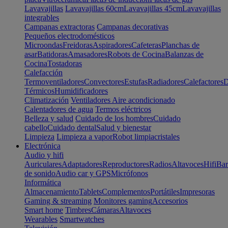
Lavavajillas
Lavavajillas 60cm
Lavavajillas 45cm
Lavavajillas
integrables
Campanas extractoras
Campanas decorativas
Pequeños electrodomésticos
Microondas
Freidoras
Aspiradores
Cafeteras
Planchas de
asar
Batidoras
Amasadores
Robots de Cocina
Balanzas de
Cocina
Tostadoras
Calefacción
Termoventiladores
Convectores
Estufas
Radiadores
Calefactores
D
Térmicos
Humidificadores
Climatización
Ventiladores
Aire acondicionado
Calentadores de agua
Termos eléctricos
Belleza y salud
Cuidado de los hombres
Cuidado
cabello
Cuidado dental
Salud y bienestar
Limpieza
Limpieza a vapor
Robot limpiacristales
Electrónica
Audio y hifi
Auriculares
Adaptadores
Reproductores
Radios
Altavoces
Hifi
Bar
de sonido
Audio car y GPS
Micrófonos
Informática
Almacenamiento
Tablets
Complementos
Portátiles
Impresoras
Gaming & streaming
Monitores gaming
Accesorios
Smart home
Timbres
Cámaras
Altavoces
Wearables
Smartwatches