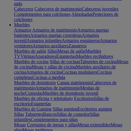
nido
Cabeceros
Cabeceros de matrimonio
Cabeceros juveniles
Complementos para colchones
Almohadas
Protectores de
colchones
Muebles
Armarios
Armarios de matrimonio
Armarios puertas
batientes
Armarios puertas correderas
Armarios
juvenil
Armarios infantiles
Armarios esquineros
Armarios
vestidores
Armarios auxiliares
Zapateros
Muebles de salón
Sillas
Mesas de salón
Muebles
TV
Vitrinas
Aparadores
Estanterias
Muebles recibidores
Muebles de cocina
Sillas de cocinas
Taburetes de cocina
Mesas
de cocina
Mesas y sillas de cocina
Muebles auxiliares de
cocina
Armarios de cocina
Cocinas modulares
Cocinas
completas
Cocinas a medida
Muebles de dormitorio
Camas matrimonio
Cabeceros de
matrimonio
Armarios de matrimonio
Mesitas de
noche
Comodas
Muebles de dormitorio juvenil
Muebles de oficina y teletrabajo
Escritorios
Sillas de
escritorio
Estanterías
Muebles de Gaming
Sillas gaming
Escritorios gaming
Sillas
Taburetes
Bancos
Sillas de comedor
Sillas
infantiles
Complementos para sillas
Mesas
Conjuntos de mesas y sillas
Mesas extensibles
Mesas
altas
Mesas multiusos