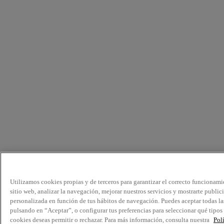
Utilizamos cookies propias y de terceros para garantizar el correcto funcionami
sitio web, analizar la navegación, mejorar nuestros servicios y mostrarte public
personalizada en función de tus hábitos de navegación. Puedes aceptar todas la
pulsando en “Aceptar”, o configurar tus preferencias para seleccionar qué tipos
cookies deseas permitir o rechazar. Para más información, consulta nuestra
Pol