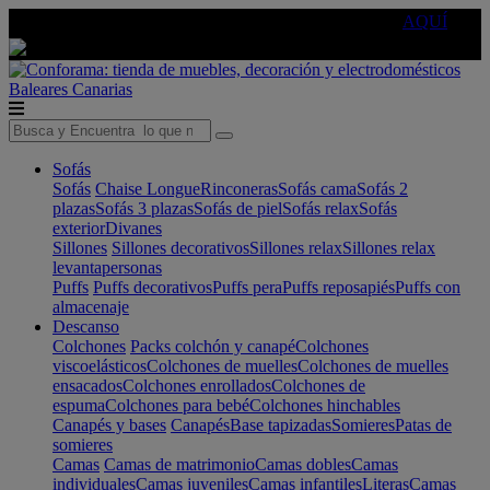
🔵Cambia tu electro con
-10% EXTRA
de descuento ☑️
AQUÍ
Baleares
Canarias
Sofás
Sofás
Chaise Longue
Rinconeras
Sofás cama
Sofás 2
plazas
Sofás 3 plazas
Sofás de piel
Sofás relax
Sofás
exterior
Divanes
Sillones
Sillones decorativos
Sillones relax
Sillones relax
levantapersonas
Puffs
Puffs decorativos
Puffs pera
Puffs reposapiés
Puffs con
almacenaje
Descanso
Colchones
Packs colchón y canapé
Colchones
viscoelásticos
Colchones de muelles
Colchones de muelles
ensacados
Colchones enrollados
Colchones de
espuma
Colchones para bebé
Colchones hinchables
Canapés y bases
Canapés
Base tapizadas
Somieres
Patas de
somieres
Camas
Camas de matrimonio
Camas dobles
Camas
individuales
Camas juveniles
Camas infantiles
Literas
Camas