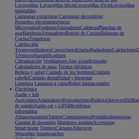
Lavavajillas
Lavavajillas 60cm
Lavavajillas 45cm
Lavavajillas
integrables
Campanas extractoras
Campanas decorativas
Pequeños electrodomésticos
Microondas
Freidoras
Aspiradores
Cafeteras
Planchas de
asar
Batidoras
Amasadores
Robots de Cocina
Balanzas de
Cocina
Tostadoras
Calefacción
Termoventiladores
Convectores
Estufas
Radiadores
Calefactores
D
Térmicos
Humidificadores
Climatización
Ventiladores
Aire acondicionado
Calentadores de agua
Termos eléctricos
Belleza y salud
Cuidado de los hombres
Cuidado
cabello
Cuidado dental
Salud y bienestar
Limpieza
Limpieza a vapor
Robot limpiacristales
Electrónica
Audio y hifi
Auriculares
Adaptadores
Reproductores
Radios
Altavoces
Hifi
Bar
de sonido
Audio car y GPS
Micrófonos
Informática
Almacenamiento
Tablets
Complementos
Portátiles
Impresoras
Gaming & streaming
Monitores gaming
Accesorios
Smart home
Timbres
Cámaras
Altavoces
Wearables
Smartwatches