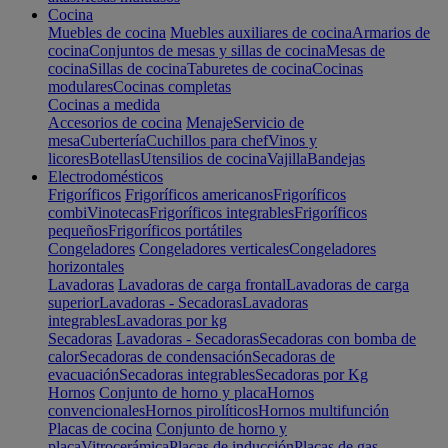
Cocina
Muebles de cocina
Muebles auxiliares de cocina
Armarios de
cocina
Conjuntos de mesas y sillas de cocina
Mesas de
cocina
Sillas de cocina
Taburetes de cocina
Cocinas
modulares
Cocinas completas
Cocinas a medida
Accesorios de cocina
Menaje
Servicio de
mesa
Cubertería
Cuchillos para chef
Vinos y
licores
Botellas
Utensilios de cocina
Vajilla
Bandejas
Electrodomésticos
Frigoríficos
Frigoríficos americanos
Frigoríficos
combi
Vinotecas
Frigoríficos integrables
Frigoríficos
pequeños
Frigoríficos portátiles
Congeladores
Congeladores verticales
Congeladores
horizontales
Lavadoras
Lavadoras de carga frontal
Lavadoras de carga
superior
Lavadoras - Secadoras
Lavadoras
integrables
Lavadoras por kg
Secadoras
Lavadoras - Secadoras
Secadoras con bomba de
calor
Secadoras de condensación
Secadoras de
evacuación
Secadoras integrables
Secadoras por Kg
Hornos
Conjunto de horno y placa
Hornos
convencionales
Hornos pirolíticos
Hornos multifunción
Placas de cocina
Conjunto de horno y
placa
Vitrocerámica
Placas de inducción
Placas de gas