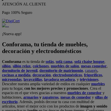
ATENCIÓN AL CLIENTE
Pago 100% Seguro
¡Nueva app!
Conforama, tu tienda de muebles,
decoración y electrodomésticos
Conforama
es tu tienda de
sofás
,
sofá cama
,
sofá chaise longue
,
sillón
,
sillón relax
,
colchones
,
muebles de salón
,
mesas comedor
,
dormitorio de juvenil
,
dormitorio de matrimonio
,
canapés
,
cocinas a medida
,
decoración
,
electrodomésticos
,
frigoríficos
,
microondas
,
lavavajillas
,
lavadora secadora
, y
televisiones
.
Descubre nuestra amplia variedad de estilos en cualquier
muebles
para tu hogar,
con los mejores precios y promociones
. Crea el
espacio en el que vives gracias a nuestros
muebles de comedor
y
habitaciones,
armarios
y
zapateros
,
mesas de comedor
y
sillas de
escritorio
. Además, podrás decorar tu casa con multitud de
artículos, tener el mejor ocio con los productos de
imagen y sonido
y aprovechar tu
jardín
en las épocas de buen tiempo. Conforama