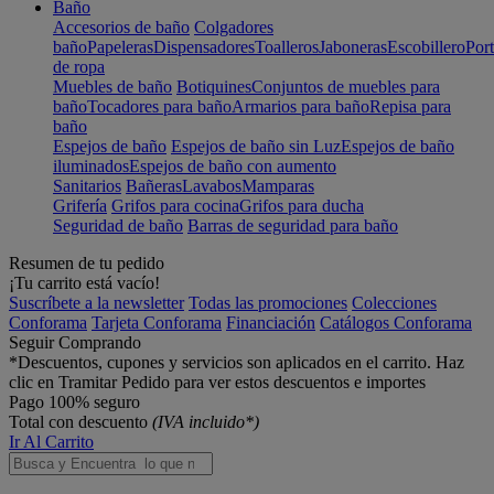
Baño
Accesorios de baño
Colgadores
baño
Papeleras
Dispensadores
Toalleros
Jaboneras
Escobillero
Port
de ropa
Muebles de baño
Botiquines
Conjuntos de muebles para
baño
Tocadores para baño
Armarios para baño
Repisa para
baño
Espejos de baño
Espejos de baño sin Luz
Espejos de baño
iluminados
Espejos de baño con aumento
Sanitarios
Bañeras
Lavabos
Mamparas
Grifería
Grifos para cocina
Grifos para ducha
Seguridad de baño
Barras de seguridad para baño
Resumen de tu pedido
¡Tu carrito está vacío!
Suscríbete a la newsletter
Todas las promociones
Colecciones
Conforama
Tarjeta Conforama
Financiación
Catálogos Conforama
Seguir Comprando
*Descuentos, cupones y servicios son aplicados en el carrito. Haz
clic en Tramitar Pedido para ver estos descuentos e importes
Pago 100% seguro
Total con descuento
(IVA incluido*)
Ir Al Carrito