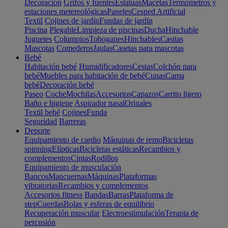
Decoración
Grifos y fuentes
Estatuas
Macetas
Termómetros y
estaciones metereológicas
Paneles
Cesped Artificial
Textil
Cojines de jardín
Fundas de jardín
Piscina
Plegable
Limpieza de piscinas
Ducha
Hinchable
Juguetes
Columpios
Toboganes
Hinchables
Casitas
Mascotas
Comederos
Jaulas
Casetas para mascotas
Bebé
Habitación bebé
Humidificadores
Cestas
Colchón para
bebé
Muebles para habitación de bebé
Cunas
Cama
bebé
Decoración bebé
Paseo
Coche
Mochilas
Accesorios
Capazos
Carrito ligero
Baño e higiene
Aspirador nasal
Orinales
Textil bebé
Cojines
Funda
Seguridad
Barreras
Deporte
Equipamiento de cardio
Máquinas de remo
Bicicletas
spinning
Elípticas
Bicicletas estáticas
Recambios y
complementos
Cintas
Rodillos
Equipamiento de musculación
Bancos
Mancuernas
Máquinas
Plataformas
vibratorias
Recambios y complementos
Accesorios fitness
Bandas
Barras
Plataforma de
step
Cuerdas
Bolas y esferas de equilibrio
Recuperación muscular
Electroestimulación
Terapia de
percusión