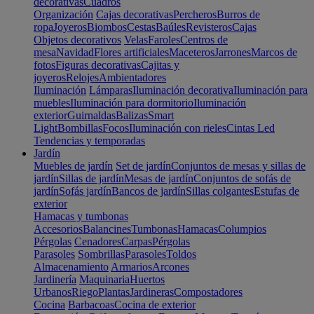
decorativas
Cuadros
Organización
Cajas decorativas
Percheros
Burros de
ropa
Joyeros
Biombos
Cestas
Baúles
Revisteros
Cajas
Objetos decorativos
Velas
Faroles
Centros de
mesa
Navidad
Flores artificiales
Maceteros
Jarrones
Marcos de
fotos
Figuras decorativas
Cajitas y
joyeros
Relojes
Ambientadores
Iluminación
Lámparas
Iluminación decorativa
Iluminación para
muebles
Iluminación para dormitorio
Iluminación
exterior
Guirnaldas
Balizas
Smart
Light
Bombillas
Focos
Iluminación con rieles
Cintas Led
Tendencias y temporadas
Jardín
Muebles de jardín
Set de jardín
Conjuntos de mesas y sillas de
jardín
Sillas de jardín
Mesas de jardín
Conjuntos de sofás de
jardín
Sofás jardín
Bancos de jardín
Sillas colgantes
Estufas de
exterior
Hamacas y tumbonas
Accesorios
Balancines
Tumbonas
Hamacas
Columpios
Pérgolas
Cenadores
Carpas
Pérgolas
Parasoles
Sombrillas
Parasoles
Toldos
Almacenamiento
Armarios
Arcones
Jardinería
Maquinaria
Huertos
Urbanos
Riego
Plantas
Jardineras
Compostadores
Cocina
Barbacoas
Cocina de exterior