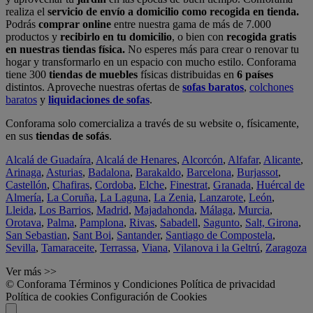
realiza el
servicio de envío a domicilio como recogida en tienda.
Podrás
comprar online
entre nuestra gama de más de 7.000
productos y
recibirlo en tu domicilio
, o bien con
recogida gratis
en nuestras tiendas física.
No esperes más para crear o renovar tu
hogar y transformarlo en un espacio con mucho estilo. Conforama
tiene 300
tiendas de muebles
físicas distribuidas en
6 países
distintos. Aproveche nuestras ofertas de
sofas baratos
,
colchones
baratos
y
liquidaciones de sofas
.
Conforama solo comercializa a través de su website o, físicamente,
en sus
tiendas de sofás
.
Alcalá de Guadaíra
,
Alcalá de Henares
,
Alcorcón
,
Alfafar
,
Alicante
,
Arinaga
,
Asturias
,
Badalona
,
Barakaldo
,
Barcelona
,
Burjassot
,
Castellón
,
Chafiras
,
Cordoba
,
Elche
,
Finestrat
,
Granada
,
Huércal de
Almería
,
La Coruña
,
La Laguna
,
La Zenia
,
Lanzarote
,
León
,
Lleida
,
Los Barrios
,
Madrid
,
Majadahonda
,
Málaga
,
Murcia
,
Orotava
,
Palma
,
Pamplona
,
Rivas
,
Sabadell
,
Sagunto
,
Salt, Girona
,
San Sebastian
,
Sant Boi
,
Santander
,
Santiago de Compostela
,
Sevilla
,
Tamaraceite
,
Terrassa
,
Viana
,
Vilanova i la Geltrú
,
Zaragoza
Ver más >>
© Conforama
Términos y Condiciones
Política de privacidad
Política de cookies
Configuración de Cookies