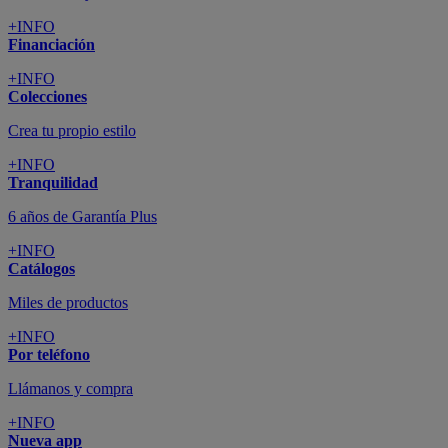
+INFO
Financiación
+INFO
Colecciones
Crea tu propio estilo
+INFO
Tranquilidad
6 años de Garantía Plus
+INFO
Catálogos
Miles de productos
+INFO
Por teléfono
Llámanos y compra
+INFO
Nueva app