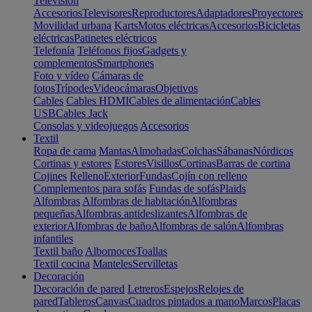
Televisión
Accesorios
Televisores
Reproductores
Adaptadores
Proyectores
Movilidad urbana
Karts
Motos eléctricas
Accesorios
Bicicletas
eléctricas
Patinetes eléctricos
Telefonía
Teléfonos fijos
Gadgets y
complementos
Smartphones
Foto y vídeo
Cámaras de
fotos
Trípodes
Videocámaras
Objetivos
Cables
Cables HDMI
Cables de alimentación
Cables
USB
Cables Jack
Consolas y videojuegos
Accesorios
Textil
Ropa de cama
Mantas
Almohadas
Colchas
Sábanas
Nórdicos
Cortinas y estores
Estores
Visillos
Cortinas
Barras de cortina
Cojines
Relleno
Exterior
Fundas
Cojín con relleno
Complementos para sofás
Fundas de sofás
Plaids
Alfombras
Alfombras de habitación
Alfombras
pequeñas
Alfombras antideslizantes
Alfombras de
exterior
Alfombras de baño
Alfombras de salón
Alfombras
infantiles
Textil baño
Albornoces
Toallas
Textil cocina
Manteles
Servilletas
Decoración
Decoración de pared
Letreros
Espejos
Relojes de
pared
Tableros
Canvas
Cuadros pintados a mano
Marcos
Placas