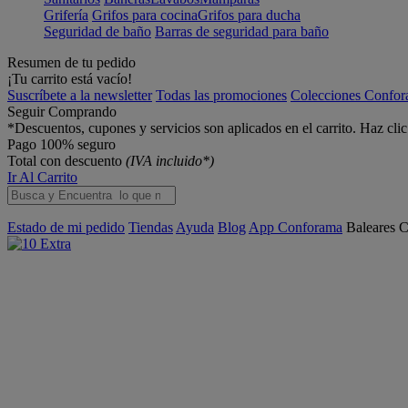
Grifería
Grifos para cocina
Grifos para ducha
Seguridad de baño
Barras de seguridad para baño
Resumen de tu pedido
¡Tu carrito está vacío!
Suscríbete a la newsletter
Todas las promociones
Colecciones Confo
Seguir Comprando
*Descuentos, cupones y servicios son aplicados en el carrito. Haz cli
Pago 100% seguro
Total con descuento
(IVA incluido*)
Ir Al Carrito
Estado de mi pedido
Tiendas
Ayuda
Blog
App Conforama
Baleares
C