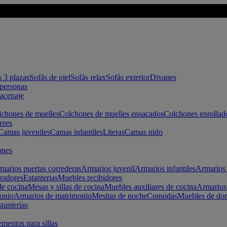
s 3 plazas
Sofás de piel
Sofás relax
Sofás exterior
Divanes
apersonas
macenaje
chones de muelles
Colchones de muelles ensacados
Colchones enrollad
eres
Camas juveniles
Camas infantiles
Literas
Camas nido
ones
marios puertas correderas
Armarios juvenil
Armarios infantiles
Armarios 
radores
Estanterias
Muebles recibidores
e cocina
Mesas y sillas de cocina
Muebles auxiliares de cocina
Armarios
onio
Armarios de matrimonio
Mesitas de noche
Comodas
Muebles de dor
tanterías
entos para sillas