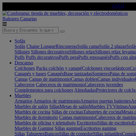
🔵Cambia tu electro con
-10% EXTRA
de descuento ☑️
AQUÍ
Baleares
Canarias
Sofás
Sofás
Chaise Longue
Rinconeras
Sofás cama
Sofás 2 plazas
Sofá
Sillones
Sillones decorativos
Sillones relax
Sillones relax levant
Puffs
Puffs decorativos
Puffs pera
Puffs reposapiés
Puffs con al
Descanso
Colchones
Packs colchón y canapé
Colchones viscoelásticos
Col
Canapés y bases
Canapés
Base tapizadas
Somieres
Patas de somi
Camas
Camas de matrimonio
Camas dobles
Camas individuales
Cabeceros
Cabeceros de matrimonio
Cabeceros juveniles
Complementos para colchones
Almohadas
Protectores de colch
Muebles
Armarios
Armarios de matrimonio
Armarios puertas batientes
Ar
Muebles de salón
Sillas
Mesas de salón
Muebles TV
Vitrinas
Apa
Muebles de cocina
Sillas de cocinas
Taburetes de cocina
Mesas d
Muebles de dormitorio
Camas matrimonio
Cabeceros de matrim
Muebles de oficina y teletrabajo
Escritorios
Sillas de escritorio
Es
Muebles de Gaming
Sillas gaming
Escritorios gaming
Sillas
Taburetes
Bancos
Sillas de comedor
Sillas infantiles
Complem