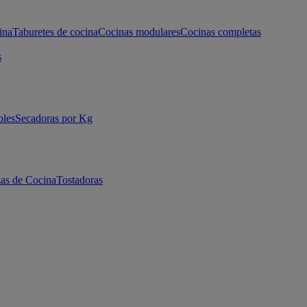
ina
Taburetes de cocina
Cocinas modulares
Cocinas completas
s
bles
Secadoras por Kg
as de Cocina
Tostadoras