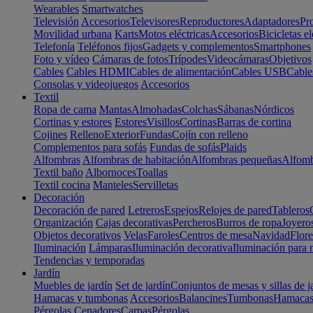
Wearables
Smartwatches
Televisión
Accesorios
Televisores
Reproductores
Adaptadores
Pr
Movilidad urbana
Karts
Motos eléctricas
Accesorios
Bicicletas el
Telefonía
Teléfonos fijos
Gadgets y complementos
Smartphones
Foto y vídeo
Cámaras de fotos
Trípodes
Videocámaras
Objetivos
Cables
Cables HDMI
Cables de alimentación
Cables USB
Cable
Consolas y videojuegos
Accesorios
Textil
Ropa de cama
Mantas
Almohadas
Colchas
Sábanas
Nórdicos
Cortinas y estores
Estores
Visillos
Cortinas
Barras de cortina
Cojines
Relleno
Exterior
Fundas
Cojín con relleno
Complementos para sofás
Fundas de sofás
Plaids
Alfombras
Alfombras de habitación
Alfombras pequeñas
Alfomb
Textil baño
Albornoces
Toallas
Textil cocina
Manteles
Servilletas
Decoración
Decoración de pared
Letreros
Espejos
Relojes de pared
Tableros
Organización
Cajas decorativas
Percheros
Burros de ropa
Joyero
Objetos decorativos
Velas
Faroles
Centros de mesa
Navidad
Flore
Iluminación
Lámparas
Iluminación decorativa
Iluminación para 
Tendencias y temporadas
Jardín
Muebles de jardín
Set de jardín
Conjuntos de mesas y sillas de j
Hamacas y tumbonas
Accesorios
Balancines
Tumbonas
Hamaca
Pérgolas
Cenadores
Carpas
Pérgolas