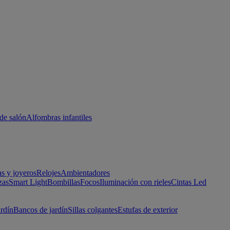
de salón
Alfombras infantiles
as y joyeros
Relojes
Ambientadores
zas
Smart Light
Bombillas
Focos
Iluminación con rieles
Cintas Led
ardín
Bancos de jardín
Sillas colgantes
Estufas de exterior