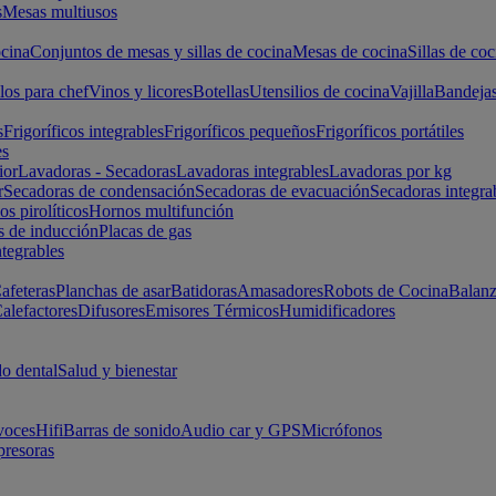
s
Mesas multiusos
cina
Conjuntos de mesas y sillas de cocina
Mesas de cocina
Sillas de coc
los para chef
Vinos y licores
Botellas
Utensilios de cocina
Vajilla
Bandeja
s
Frigoríficos integrables
Frigoríficos pequeños
Frigoríficos portátiles
es
ior
Lavadoras - Secadoras
Lavadoras integrables
Lavadoras por kg
r
Secadoras de condensación
Secadoras de evacuación
Secadoras integra
s pirolíticos
Hornos multifunción
s de inducción
Placas de gas
ntegrables
afeteras
Planchas de asar
Batidoras
Amasadores
Robots de Cocina
Balanz
alefactores
Difusores
Emisores Térmicos
Humidificadores
o dental
Salud y bienestar
voces
Hifi
Barras de sonido
Audio car y GPS
Micrófonos
presoras