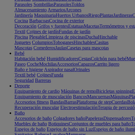
Parasoles
Sombrillas
Parasoles
Toldos
Almacenamiento
Armarios
Arcones
Jardinería
Maquinaria
Huertos Urbanos
Riego
Plantas
Jardineras
C
Cocina
Barbacoas
Cocina de exterior
Decoración
Grifos y fuentes
Estatuas
Macetas
Termómetros y est
Textil
Cojines de jardín
Fundas de jardín
Piscina
Plegable
Limpieza de piscinas
Ducha
Hinchable
Juguetes
Columpios
Toboganes
Hinchables
Casitas
Mascotas
Comederos
Jaulas
Casetas para mascotas
Bebé
Habitación bebé
Humidificadores
Cestas
Colchón para bebé
Mueb
Paseo
Coche
Mochilas
Accesorios
Capazos
Carrito ligero
Baño e higiene
Aspirador nasal
Orinales
Textil bebé
Cojines
Funda
Seguridad
Barreras
Deporte
Equipamiento de cardio
Máquinas de remo
Bicicletas spinning
E
Equipamiento de musculación
Bancos
Mancuernas
Máquinas
Pla
Accesorios fitness
Bandas
Barras
Plataforma de step
Cuerdas
Bola
Recuperación muscular
Electroestimulación
Terapia de percusi
Baño
Accesorios de baño
Colgadores baño
Papeleras
Dispensadores
To
Muebles de baño
Botiquines
Conjuntos de muebles para baño
To
Espejos de baño
Espejos de baño sin Luz
Espejos de baño ilum
Sanitarios
Bañeras
Lavabos
Mamparas