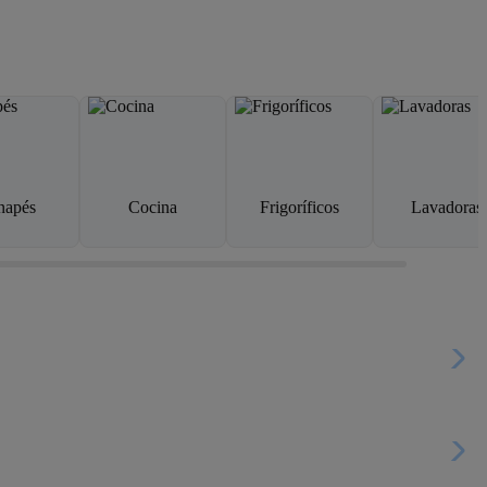
napés
Cocina
Frigoríficos
Lavadoras