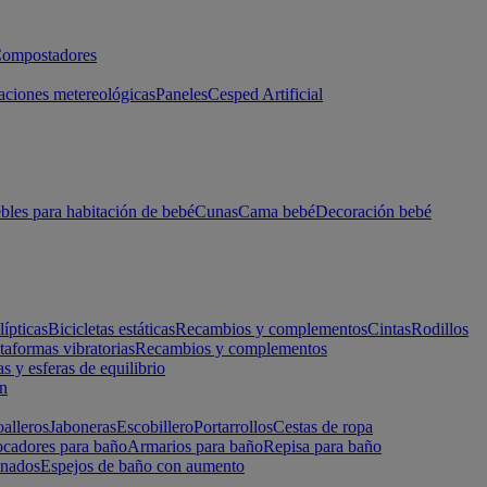
ompostadores
aciones metereológicas
Paneles
Cesped Artificial
les para habitación de bebé
Cunas
Cama bebé
Decoración bebé
lípticas
Bicicletas estáticas
Recambios y complementos
Cintas
Rodillos
taformas vibratorias
Recambios y complementos
s y esferas de equilibrio
ón
alleros
Jaboneras
Escobillero
Portarrollos
Cestas de ropa
cadores para baño
Armarios para baño
Repisa para baño
inados
Espejos de baño con aumento