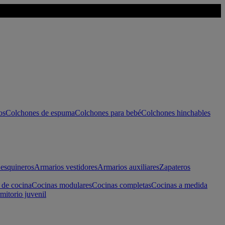
os
Colchones de espuma
Colchones para bebé
Colchones hinchables
esquineros
Armarios vestidores
Armarios auxiliares
Zapateros
 de cocina
Cocinas modulares
Cocinas completas
Cocinas a medida
mitorio juvenil