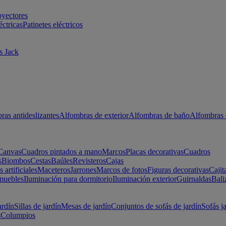
oyectores
éctricas
Patinetes eléctricos
s Jack
ras antideslizantes
Alfombras de exterior
Alfombras de baño
Alfombras 
Canvas
Cuadros pintados a mano
Marcos
Placas decorativas
Cuadros
s
Biombos
Cestas
Baúles
Revisteros
Cajas
s artificiales
Maceteros
Jarrones
Marcos de fotos
Figuras decorativas
Cajit
muebles
Iluminación para dormitorio
Iluminación exterior
Guirnaldas
Bali
ardín
Sillas de jardín
Mesas de jardín
Conjuntos de sofás de jardín
Sofás j
s
Columpios