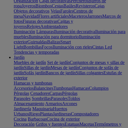
Organización
Cajas decorativas
Percheros
Burros de
ropa
Joyeros
Biombos
Cestas
Baúles
Revisteros
Cajas
Objetos decorativos
Velas
Faroles
Centros de
mesa
Navidad
Flores artificiales
Maceteros
Jarrones
Marcos de
fotos
Figuras decorativas
Cajitas y
joyeros
Relojes
Ambientadores
Iluminación
Lámparas
Iluminación decorativa
Iluminación para
muebles
Iluminación para dormitorio
Iluminación
exterior
Guirnaldas
Balizas
Smart
Light
Bombillas
Focos
Iluminación con rieles
Cintas Led
Tendencias y temporadas
Jardín
Muebles de jardín
Set de jardín
Conjuntos de mesas y sillas de
jardín
Sillas de jardín
Mesas de jardín
Conjuntos de sofás de
jardín
Sofás jardín
Bancos de jardín
Sillas colgantes
Estufas de
exterior
Hamacas y tumbonas
Accesorios
Balancines
Tumbonas
Hamacas
Columpios
Pérgolas
Cenadores
Carpas
Pérgolas
Parasoles
Sombrillas
Parasoles
Toldos
Almacenamiento
Armarios
Arcones
Jardinería
Maquinaria
Huertos
Urbanos
Riego
Plantas
Jardineras
Compostadores
Cocina
Barbacoas
Cocina de exterior
Decoración
Grifos y fuentes
Estatuas
Macetas
Termómetros y