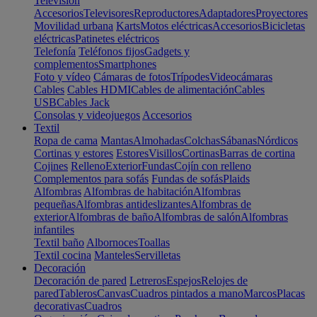
Televisión
Accesorios
Televisores
Reproductores
Adaptadores
Proyectores
Movilidad urbana
Karts
Motos eléctricas
Accesorios
Bicicletas
eléctricas
Patinetes eléctricos
Telefonía
Teléfonos fijos
Gadgets y
complementos
Smartphones
Foto y vídeo
Cámaras de fotos
Trípodes
Videocámaras
Cables
Cables HDMI
Cables de alimentación
Cables
USB
Cables Jack
Consolas y videojuegos
Accesorios
Textil
Ropa de cama
Mantas
Almohadas
Colchas
Sábanas
Nórdicos
Cortinas y estores
Estores
Visillos
Cortinas
Barras de cortina
Cojines
Relleno
Exterior
Fundas
Cojín con relleno
Complementos para sofás
Fundas de sofás
Plaids
Alfombras
Alfombras de habitación
Alfombras
pequeñas
Alfombras antideslizantes
Alfombras de
exterior
Alfombras de baño
Alfombras de salón
Alfombras
infantiles
Textil baño
Albornoces
Toallas
Textil cocina
Manteles
Servilletas
Decoración
Decoración de pared
Letreros
Espejos
Relojes de
pared
Tableros
Canvas
Cuadros pintados a mano
Marcos
Placas
decorativas
Cuadros