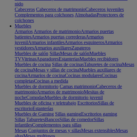
nido
Cabeceros
Cabeceros de matrimonio
Cabeceros juveniles
Complementos para colchones
Almohadas
Protectores de
colchones
Muebles
Armarios
Armarios de matrimonio
Armarios puertas
batientes
Armarios puertas correderas
Armarios
juvenil
Armarios infantiles
Armarios esquineros
Armarios
vestidores
Armarios auxiliares
Zapateros
Muebles de salón
Sillas
Mesas de salón
Muebles
TV
Vitrinas
Aparadores
Estanterias
Muebles recibidores
Muebles de cocina
Sillas de cocinas
Taburetes de cocina
Mesas
de cocina
Mesas y sillas de cocina
Muebles auxiliares de
cocina
Armarios de cocina
Cocinas modulares
Cocinas
completas
Cocinas a medida
Muebles de dormitorio
Camas matrimonio
Cabeceros de
matrimonio
Armarios de matrimonio
Mesitas de
noche
Comodas
Muebles de dormitorio juvenil
Muebles de oficina y teletrabajo
Escritorios
Sillas de
escritorio
Estanterías
Muebles de Gaming
Sillas gaming
Escritorios gaming
Sillas
Taburetes
Bancos
Sillas de comedor
Sillas
infantiles
Complementos para sillas
Mesas
Conjuntos de mesas y sillas
Mesas extensibles
Mesas
altas
Mesas multiusos