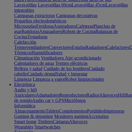
Lavavajillas
Lavavajillas 60cm
Lavavajillas 45cm
Lavavajillas
integrables
Campanas extractoras
Campanas decorativas
Pequeños electrodomésticos
Microondas
Freidoras
Aspiradores
Cafeteras
Planchas de
asar
Batidoras
Amasadores
Robots de Cocina
Balanzas de
Cocina
Tostadoras
Calefacción
Termoventiladores
Convectores
Estufas
Radiadores
Calefactores
D
Térmicos
Humidificadores
Climatización
Ventiladores
Aire acondicionado
Calentadores de agua
Termos eléctricos
Belleza y salud
Cuidado de los hombres
Cuidado
cabello
Cuidado dental
Salud y bienestar
Limpieza
Limpieza a vapor
Robot limpiacristales
Electrónica
Audio y hifi
Auriculares
Adaptadores
Reproductores
Radios
Altavoces
Hifi
Bar
de sonido
Audio car y GPS
Micrófonos
Informática
Almacenamiento
Tablets
Complementos
Portátiles
Impresoras
Gaming & streaming
Monitores gaming
Accesorios
Smart home
Timbres
Cámaras
Altavoces
Wearables
Smartwatches