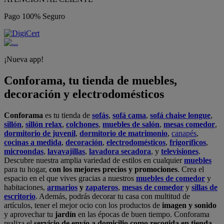
Pago 100% Seguro
¡Nueva app!
Conforama, tu tienda de muebles,
decoración y electrodomésticos
Conforama
es tu tienda de
sofás
,
sofá cama
,
sofá chaise longue
,
sillón
,
sillón relax
,
colchones
,
muebles de salón
,
mesas comedor
,
dormitorio de juvenil
,
dormitorio de matrimonio
,
canapés
,
cocinas a medida
,
decoración
,
electrodomésticos
,
frigoríficos
,
microondas
,
lavavajillas
,
lavadora secadora
, y
televisiones
.
Descubre nuestra amplia variedad de estilos en cualquier
muebles
para tu hogar,
con los mejores precios y promociones
. Crea el
espacio en el que vives gracias a nuestros
muebles de comedor
y
habitaciones,
armarios
y
zapateros
,
mesas de comedor
y
sillas de
escritorio
. Además, podrás decorar tu casa con multitud de
artículos, tener el mejor ocio con los productos de
imagen y sonido
y aprovechar tu
jardín
en las épocas de buen tiempo. Conforama
realiza el
servicio de envío a domicilio como recogida en tienda.