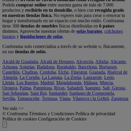
Podrás
comprar online
entre nuestra gama de más de 7.000
productos y
recibirlo en tu domicilio
, o bien con
recogida gratis
en nuestras tiendas física.
No esperes más para crear o renovar tu
hogar y transformarlo en un espacio con mucho estilo. Conforama
tiene 300
tiendas de muebles
físicas distribuidas en
6 países
distintos. Aproveche nuestras ofertas de
sofas baratos
,
colchones
baratos
y
liquidaciones de sofas
.
Conforama solo comercializa a través de su website o, físicamente,
en sus
tiendas de sofás
.
Alcalá de Guadaíra
,
Alcalá de Henares
,
Alcorcón
,
Alfafar
,
Alicante
,
Arinaga
,
Asturias
,
Badalona
,
Barakaldo
,
Barcelona
,
Burjassot
,
Castellón
,
Chafiras
,
Cordoba
,
Elche
,
Finestrat
,
Granada
,
Huércal de
Almería
,
La Coruña
,
La Laguna
,
La Zenia
,
Lanzarote
,
León
,
Lleida
,
Los Barrios
,
Madrid
,
Majadahonda
,
Málaga
,
Murcia
,
Orotava
,
Palma
,
Pamplona
,
Rivas
,
Sabadell
,
Sagunto
,
Salt, Girona
,
San Sebastian
,
Sant Boi
,
Santander
,
Santiago de Compostela
,
Sevilla
,
Tamaraceite
,
Terrassa
,
Viana
,
Vilanova i la Geltrú
,
Zaragoza
Ver más >>
© Conforama
Términos y Condiciones
Política de privacidad
Política de cookies
Configuración de Cookies