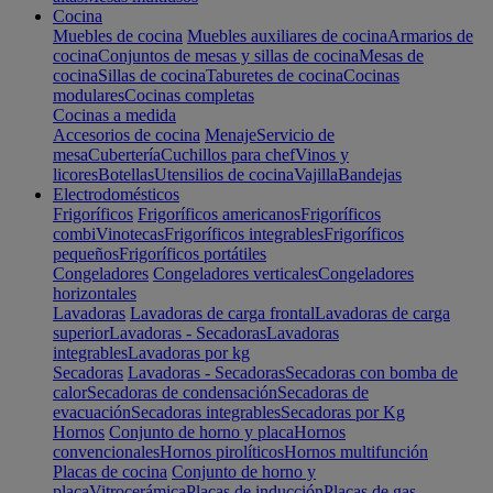
Cocina
Muebles de cocina
Muebles auxiliares de cocina
Armarios de
cocina
Conjuntos de mesas y sillas de cocina
Mesas de
cocina
Sillas de cocina
Taburetes de cocina
Cocinas
modulares
Cocinas completas
Cocinas a medida
Accesorios de cocina
Menaje
Servicio de
mesa
Cubertería
Cuchillos para chef
Vinos y
licores
Botellas
Utensilios de cocina
Vajilla
Bandejas
Electrodomésticos
Frigoríficos
Frigoríficos americanos
Frigoríficos
combi
Vinotecas
Frigoríficos integrables
Frigoríficos
pequeños
Frigoríficos portátiles
Congeladores
Congeladores verticales
Congeladores
horizontales
Lavadoras
Lavadoras de carga frontal
Lavadoras de carga
superior
Lavadoras - Secadoras
Lavadoras
integrables
Lavadoras por kg
Secadoras
Lavadoras - Secadoras
Secadoras con bomba de
calor
Secadoras de condensación
Secadoras de
evacuación
Secadoras integrables
Secadoras por Kg
Hornos
Conjunto de horno y placa
Hornos
convencionales
Hornos pirolíticos
Hornos multifunción
Placas de cocina
Conjunto de horno y
placa
Vitrocerámica
Placas de inducción
Placas de gas