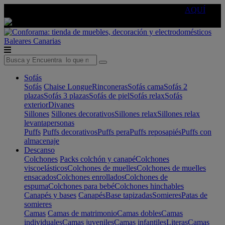
🔵Cambia tu electro con
-10% EXTRA
de descuento ☑️
AQUÍ
Baleares
Canarias
Sofás
Sofás
Chaise Longue
Rinconeras
Sofás cama
Sofás 2
plazas
Sofás 3 plazas
Sofás de piel
Sofás relax
Sofás
exterior
Divanes
Sillones
Sillones decorativos
Sillones relax
Sillones relax
levantapersonas
Puffs
Puffs decorativos
Puffs pera
Puffs reposapiés
Puffs con
almacenaje
Descanso
Colchones
Packs colchón y canapé
Colchones
viscoelásticos
Colchones de muelles
Colchones de muelles
ensacados
Colchones enrollados
Colchones de
espuma
Colchones para bebé
Colchones hinchables
Canapés y bases
Canapés
Base tapizadas
Somieres
Patas de
somieres
Camas
Camas de matrimonio
Camas dobles
Camas
individuales
Camas juveniles
Camas infantiles
Literas
Camas