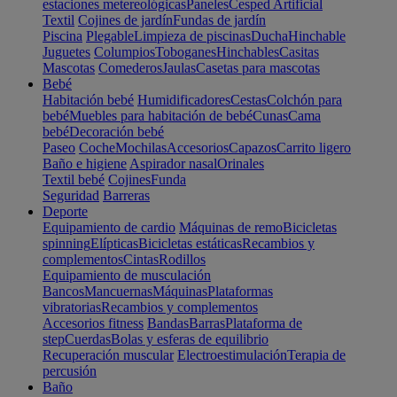
estaciones metereológicas
Paneles
Cesped Artificial
Textil
Cojines de jardín
Fundas de jardín
Piscina
Plegable
Limpieza de piscinas
Ducha
Hinchable
Juguetes
Columpios
Toboganes
Hinchables
Casitas
Mascotas
Comederos
Jaulas
Casetas para mascotas
Bebé
Habitación bebé
Humidificadores
Cestas
Colchón para
bebé
Muebles para habitación de bebé
Cunas
Cama
bebé
Decoración bebé
Paseo
Coche
Mochilas
Accesorios
Capazos
Carrito ligero
Baño e higiene
Aspirador nasal
Orinales
Textil bebé
Cojines
Funda
Seguridad
Barreras
Deporte
Equipamiento de cardio
Máquinas de remo
Bicicletas
spinning
Elípticas
Bicicletas estáticas
Recambios y
complementos
Cintas
Rodillos
Equipamiento de musculación
Bancos
Mancuernas
Máquinas
Plataformas
vibratorias
Recambios y complementos
Accesorios fitness
Bandas
Barras
Plataforma de
step
Cuerdas
Bolas y esferas de equilibrio
Recuperación muscular
Electroestimulación
Terapia de
percusión
Baño