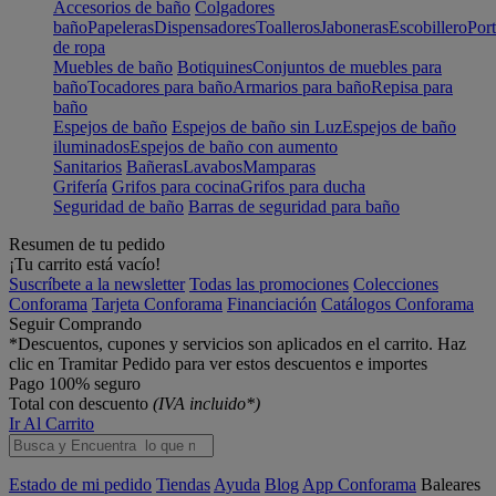
Accesorios de baño
Colgadores
baño
Papeleras
Dispensadores
Toalleros
Jaboneras
Escobillero
Port
de ropa
Muebles de baño
Botiquines
Conjuntos de muebles para
baño
Tocadores para baño
Armarios para baño
Repisa para
baño
Espejos de baño
Espejos de baño sin Luz
Espejos de baño
iluminados
Espejos de baño con aumento
Sanitarios
Bañeras
Lavabos
Mamparas
Grifería
Grifos para cocina
Grifos para ducha
Seguridad de baño
Barras de seguridad para baño
Resumen de tu pedido
¡Tu carrito está vacío!
Suscríbete a la newsletter
Todas las promociones
Colecciones
Conforama
Tarjeta Conforama
Financiación
Catálogos Conforama
Seguir Comprando
*Descuentos, cupones y servicios son aplicados en el carrito. Haz
clic en Tramitar Pedido para ver estos descuentos e importes
Pago 100% seguro
Total con descuento
(IVA incluido*)
Ir Al Carrito
Estado de mi pedido
Tiendas
Ayuda
Blog
App Conforama
Baleares