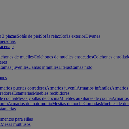
s 3 plazas
Sofás de piel
Sofás relax
Sofás exterior
Divanes
apersonas
macenaje
chones de muelles
Colchones de muelles ensacados
Colchones enrollad
eres
Camas juveniles
Camas infantiles
Literas
Camas nido
ones
marios puertas correderas
Armarios juvenil
Armarios infantiles
Armarios 
radores
Estanterias
Muebles recibidores
e cocina
Mesas y sillas de cocina
Muebles auxiliares de cocina
Armarios
onio
Armarios de matrimonio
Mesitas de noche
Comodas
Muebles de dor
tanterías
entos para sillas
s
Mesas multiusos