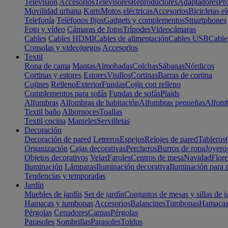
Televisión
Accesorios
Televisores
Reproductores
Adaptadores
Pr
Movilidad urbana
Karts
Motos eléctricas
Accesorios
Bicicletas el
Telefonía
Teléfonos fijos
Gadgets y complementos
Smartphones
Foto y vídeo
Cámaras de fotos
Trípodes
Videocámaras
Cables
Cables HDMI
Cables de alimentación
Cables USB
Cable
Consolas y videojuegos
Accesorios
Textil
Ropa de cama
Mantas
Almohadas
Colchas
Sábanas
Nórdicos
Cortinas y estores
Estores
Visillos
Cortinas
Barras de cortina
Cojines
Relleno
Exterior
Fundas
Cojín con relleno
Complementos para sofás
Fundas de sofás
Plaids
Alfombras
Alfombras de habitación
Alfombras pequeñas
Alfomb
Textil baño
Albornoces
Toallas
Textil cocina
Manteles
Servilletas
Decoración
Decoración de pared
Letreros
Espejos
Relojes de pared
Tableros
Organización
Cajas decorativas
Percheros
Burros de ropa
Joyero
Objetos decorativos
Velas
Faroles
Centros de mesa
Navidad
Flore
Iluminación
Lámparas
Iluminación decorativa
Iluminación para 
Tendencias y temporadas
Jardín
Muebles de jardín
Set de jardín
Conjuntos de mesas y sillas de j
Hamacas y tumbonas
Accesorios
Balancines
Tumbonas
Hamaca
Pérgolas
Cenadores
Carpas
Pérgolas
Parasoles
Sombrillas
Parasoles
Toldos