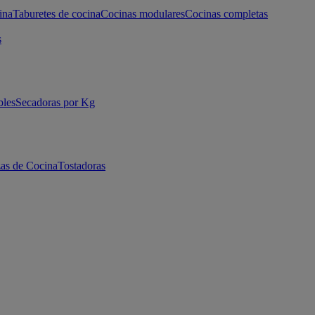
ina
Taburetes de cocina
Cocinas modulares
Cocinas completas
s
bles
Secadoras por Kg
as de Cocina
Tostadoras