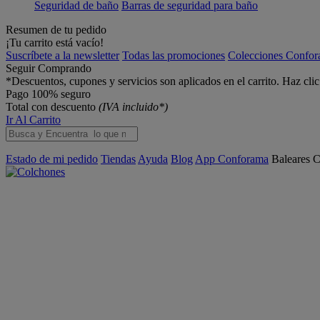
Seguridad de baño
Barras de seguridad para baño
Resumen de tu pedido
¡Tu carrito está vacío!
Suscríbete a la newsletter
Todas las promociones
Colecciones Confo
Seguir Comprando
*Descuentos, cupones y servicios son aplicados en el carrito. Haz cli
Pago 100% seguro
Total con descuento
(IVA incluido*)
Ir Al Carrito
Estado de mi pedido
Tiendas
Ayuda
Blog
App Conforama
Baleares
C