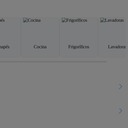
napés
Cocina
Frigoríficos
Lavadoras