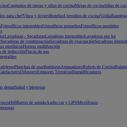
cina
Conjuntos de mesas y sillas de cocina
Mesas de cocina
Sillas de coc
los para chef
Vinos y licores
Botellas
Utensilios de cocina
Vajilla
Bandeja
s
Frigoríficos integrables
Frigoríficos pequeños
Frigoríficos portátiles
es
ior
Lavadoras - Secadoras
Lavadoras integrables
Lavadoras por kg
r
Secadoras de condensación
Secadoras de evacuación
Secadoras integra
s pirolíticos
Hornos multifunción
s de inducción
Placas de gas
ntegrables
afeteras
Planchas de asar
Batidoras
Amasadores
Robots de Cocina
Balanz
alefactores
Difusores
Emisores Térmicos
Humidificadores
o dental
Salud y bienestar
voces
Hifi
Barras de sonido
Audio car y GPS
Micrófonos
presoras