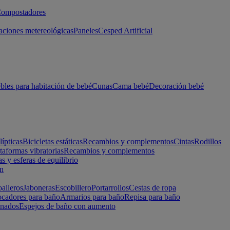
ompostadores
aciones metereológicas
Paneles
Cesped Artificial
les para habitación de bebé
Cunas
Cama bebé
Decoración bebé
lípticas
Bicicletas estáticas
Recambios y complementos
Cintas
Rodillos
taformas vibratorias
Recambios y complementos
s y esferas de equilibrio
ón
alleros
Jaboneras
Escobillero
Portarrollos
Cestas de ropa
cadores para baño
Armarios para baño
Repisa para baño
inados
Espejos de baño con aumento