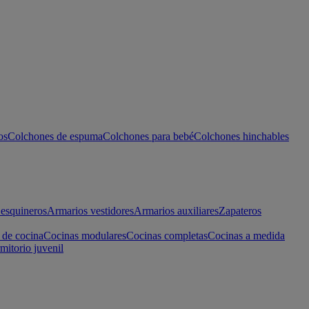
os
Colchones de espuma
Colchones para bebé
Colchones hinchables
esquineros
Armarios vestidores
Armarios auxiliares
Zapateros
 de cocina
Cocinas modulares
Cocinas completas
Cocinas a medida
mitorio juvenil