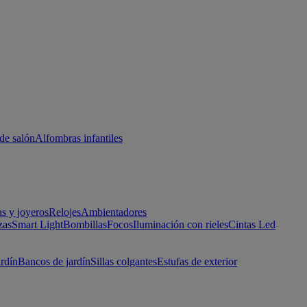
de salón
Alfombras infantiles
as y joyeros
Relojes
Ambientadores
zas
Smart Light
Bombillas
Focos
Iluminación con rieles
Cintas Led
ardín
Bancos de jardín
Sillas colgantes
Estufas de exterior