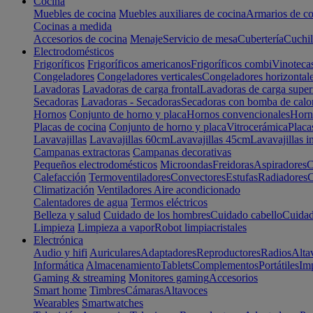
Cocina
Muebles de cocina
Muebles auxiliares de cocina
Armarios de co
Cocinas a medida
Accesorios de cocina
Menaje
Servicio de mesa
Cubertería
Cuchil
Electrodomésticos
Frigoríficos
Frigoríficos americanos
Frigoríficos combi
Vinoteca
Congeladores
Congeladores verticales
Congeladores horizontal
Lavadoras
Lavadoras de carga frontal
Lavadoras de carga super
Secadoras
Lavadoras - Secadoras
Secadoras con bomba de calo
Hornos
Conjunto de horno y placa
Hornos convencionales
Horno
Placas de cocina
Conjunto de horno y placa
Vitrocerámica
Placa
Lavavajillas
Lavavajillas 60cm
Lavavajillas 45cm
Lavavajillas i
Campanas extractoras
Campanas decorativas
Pequeños electrodomésticos
Microondas
Freidoras
Aspiradores
C
Calefacción
Termoventiladores
Convectores
Estufas
Radiadores
C
Climatización
Ventiladores
Aire acondicionado
Calentadores de agua
Termos eléctricos
Belleza y salud
Cuidado de los hombres
Cuidado cabello
Cuidad
Limpieza
Limpieza a vapor
Robot limpiacristales
Electrónica
Audio y hifi
Auriculares
Adaptadores
Reproductores
Radios
Alta
Informática
Almacenamiento
Tablets
Complementos
Portátiles
Im
Gaming & streaming
Monitores gaming
Accesorios
Smart home
Timbres
Cámaras
Altavoces
Wearables
Smartwatches