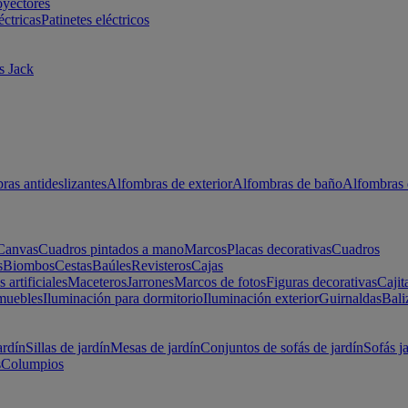
oyectores
éctricas
Patinetes eléctricos
s Jack
ras antideslizantes
Alfombras de exterior
Alfombras de baño
Alfombras 
Canvas
Cuadros pintados a mano
Marcos
Placas decorativas
Cuadros
s
Biombos
Cestas
Baúles
Revisteros
Cajas
s artificiales
Maceteros
Jarrones
Marcos de fotos
Figuras decorativas
Cajit
muebles
Iluminación para dormitorio
Iluminación exterior
Guirnaldas
Bali
ardín
Sillas de jardín
Mesas de jardín
Conjuntos de sofás de jardín
Sofás j
s
Columpios