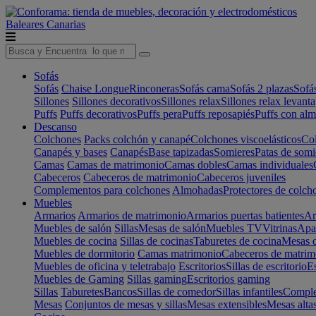
Baleares
Canarias
Sofás
Sofás
Chaise Longue
Rinconeras
Sofás cama
Sofás 2 plazas
Sofá
Sillones
Sillones decorativos
Sillones relax
Sillones relax levant
Puffs
Puffs decorativos
Puffs pera
Puffs reposapiés
Puffs con al
Descanso
Colchones
Packs colchón y canapé
Colchones viscoelásticos
Col
Canapés y bases
Canapés
Base tapizadas
Somieres
Patas de somi
Camas
Camas de matrimonio
Camas dobles
Camas individuales
Cabeceros
Cabeceros de matrimonio
Cabeceros juveniles
Complementos para colchones
Almohadas
Protectores de colch
Muebles
Armarios
Armarios de matrimonio
Armarios puertas batientes
Ar
Muebles de salón
Sillas
Mesas de salón
Muebles TV
Vitrinas
Apa
Muebles de cocina
Sillas de cocinas
Taburetes de cocina
Mesas d
Muebles de dormitorio
Camas matrimonio
Cabeceros de matrim
Muebles de oficina y teletrabajo
Escritorios
Sillas de escritorio
Es
Muebles de Gaming
Sillas gaming
Escritorios gaming
Sillas
Taburetes
Bancos
Sillas de comedor
Sillas infantiles
Complem
Mesas
Conjuntos de mesas y sillas
Mesas extensibles
Mesas alta