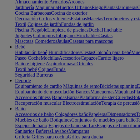
Almacenamiento
Armarios
Arcones
Jardinería
Maquinaria
Huertos Urbanos
Riego
Plantas
Jardineras
C
Cocina
Barbacoas
Cocina de exterior
Decoración
Grifos y fuentes
Estatuas
Macetas
Termómetros y est
Textil
Cojines de jardín
Fundas de jardín
Piscina
Plegable
Limpieza de piscinas
Ducha
Hinchable
Juguetes
Columpios
Toboganes
Hinchables
Casitas
Mascotas
Comederos
Jaulas
Casetas para mascotas
Bebé
Habitación bebé
Humidificadores
Cestas
Colchón para bebé
Mueb
Paseo
Coche
Mochilas
Accesorios
Capazos
Carrito ligero
Baño e higiene
Aspirador nasal
Orinales
Textil bebé
Cojines
Funda
Seguridad
Barreras
Deporte
Equipamiento de cardio
Máquinas de remo
Bicicletas spinning
E
Equipamiento de musculación
Bancos
Mancuernas
Máquinas
Pla
Accesorios fitness
Bandas
Barras
Plataforma de step
Cuerdas
Bola
Recuperación muscular
Electroestimulación
Terapia de percusi
Baño
Accesorios de baño
Colgadores baño
Papeleras
Dispensadores
To
Muebles de baño
Botiquines
Conjuntos de muebles para baño
To
Espejos de baño
Espejos de baño sin Luz
Espejos de baño ilum
Sanitarios
Bañeras
Lavabos
Mamparas
Grifería
Grifos para cocina
Grifos para ducha