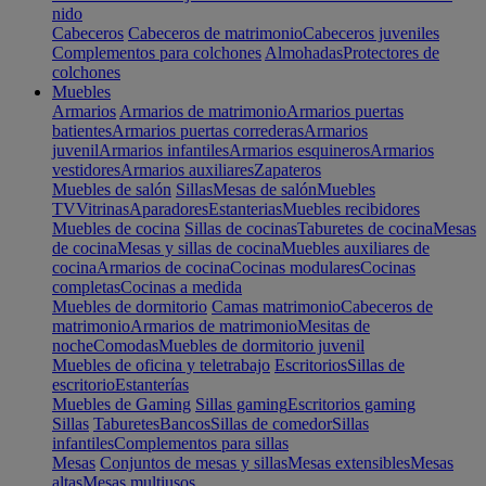
nido
Cabeceros
Cabeceros de matrimonio
Cabeceros juveniles
Complementos para colchones
Almohadas
Protectores de
colchones
Muebles
Armarios
Armarios de matrimonio
Armarios puertas
batientes
Armarios puertas correderas
Armarios
juvenil
Armarios infantiles
Armarios esquineros
Armarios
vestidores
Armarios auxiliares
Zapateros
Muebles de salón
Sillas
Mesas de salón
Muebles
TV
Vitrinas
Aparadores
Estanterias
Muebles recibidores
Muebles de cocina
Sillas de cocinas
Taburetes de cocina
Mesas
de cocina
Mesas y sillas de cocina
Muebles auxiliares de
cocina
Armarios de cocina
Cocinas modulares
Cocinas
completas
Cocinas a medida
Muebles de dormitorio
Camas matrimonio
Cabeceros de
matrimonio
Armarios de matrimonio
Mesitas de
noche
Comodas
Muebles de dormitorio juvenil
Muebles de oficina y teletrabajo
Escritorios
Sillas de
escritorio
Estanterías
Muebles de Gaming
Sillas gaming
Escritorios gaming
Sillas
Taburetes
Bancos
Sillas de comedor
Sillas
infantiles
Complementos para sillas
Mesas
Conjuntos de mesas y sillas
Mesas extensibles
Mesas
altas
Mesas multiusos