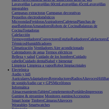
Lavavajillas
Lavavajillas 60cm
Lavavajillas 45cm
Lavavajillas
integrables
Campanas extractoras
Campanas decorativas
Pequeños electrodomésticos
Microondas
Freidoras
Aspiradores
Cafeteras
Planchas de
asar
Batidoras
Amasadores
Robots de Cocina
Balanzas de
Cocina
Tostadoras
Calefacción
Termoventiladores
Convectores
Estufas
Radiadores
Calefactores
D
Térmicos
Humidificadores
Climatización
Ventiladores
Aire acondicionado
Calentadores de agua
Termos eléctricos
Belleza y salud
Cuidado de los hombres
Cuidado
cabello
Cuidado dental
Salud y bienestar
Limpieza
Limpieza a vapor
Robot limpiacristales
Electrónica
Audio y hifi
Auriculares
Adaptadores
Reproductores
Radios
Altavoces
Hifi
Bar
de sonido
Audio car y GPS
Micrófonos
Informática
Almacenamiento
Tablets
Complementos
Portátiles
Impresoras
Gaming & streaming
Monitores gaming
Accesorios
Smart home
Timbres
Cámaras
Altavoces
Wearables
Smartwatches