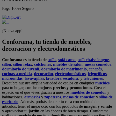
Pago 100% Seguro
¡Nueva app!
Conforama, tu tienda de muebles,
decoración y electrodomésticos
Conforama
es tu tienda de
sofás
,
sofá cama
,
sofá chaise longue
,
sillón
,
sillón relax
,
colchones
,
muebles de salón
,
mesas comedor
,
dormitorio de juvenil
,
dormitorio de matrimonio
,
canapés
,
cocinas a medida
,
decoración
,
electrodomésticos
,
frigoríficos
,
microondas
,
lavavajillas
,
lavadora secadora
, y
televisiones
.
Descubre nuestra amplia variedad de estilos en cualquier
muebles
para tu hogar,
con los mejores precios y promociones
. Crea el
espacio en el que vives gracias a nuestros
muebles de comedor
y
habitaciones,
armarios
y
zapateros
,
mesas de comedor
y
sillas de
escritorio
. Además, podrás decorar tu casa con multitud de
artículos, tener el mejor ocio con los productos de
imagen y sonido
y aprovechar tu
jardín
en las épocas de buen tiempo. Conforama
realiza el
servicio de envío a domicilio como recogida en tienda.