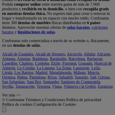
Podrás
comprar online
entre nuestra gama de más de 7.000
productos y
recibirlo en tu domicilio
, o bien con
recogida gratis
en nuestras tiendas física.
No esperes más para crear o renovar tu
hogar y transformarlo en un espacio con mucho estilo. Conforama
tiene 300
tiendas de muebles
físicas distribuidas en
6 países
distintos. Aproveche nuestras ofertas de
sofas baratos
,
colchones
baratos
y
liquidaciones de sofas
.
Conforama solo comercializa a través de su website o, físicamente,
en sus
tiendas de sofás
.
Alcalá de Guadaíra
,
Alcalá de Henares
,
Alcorcón
,
Alfafar
,
Alicante
,
Arinaga
,
Asturias
,
Badalona
,
Barakaldo
,
Barcelona
,
Burjassot
,
Castellón
,
Chafiras
,
Cordoba
,
Elche
,
Finestrat
,
Granada
,
Huércal de
Almería
,
La Coruña
,
La Laguna
,
La Zenia
,
Lanzarote
,
León
,
Lleida
,
Los Barrios
,
Madrid
,
Majadahonda
,
Málaga
,
Murcia
,
Orotava
,
Palma
,
Pamplona
,
Rivas
,
Sabadell
,
Sagunto
,
Salt, Girona
,
San Sebastian
,
Sant Boi
,
Santander
,
Santiago de Compostela
,
Sevilla
,
Tamaraceite
,
Terrassa
,
Viana
,
Vilanova i la Geltrú
,
Zaragoza
Ver más >>
© Conforama
Términos y Condiciones
Política de privacidad
Política de cookies
Configuración de Cookies