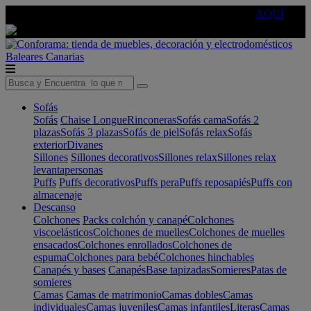
🔵Cambia tu electro con
-10% EXTRA
de descuento ☑️
AQUÍ
Baleares
Canarias
Sofás
Sofás
Chaise Longue
Rinconeras
Sofás cama
Sofás 2
plazas
Sofás 3 plazas
Sofás de piel
Sofás relax
Sofás
exterior
Divanes
Sillones
Sillones decorativos
Sillones relax
Sillones relax
levantapersonas
Puffs
Puffs decorativos
Puffs pera
Puffs reposapiés
Puffs con
almacenaje
Descanso
Colchones
Packs colchón y canapé
Colchones
viscoelásticos
Colchones de muelles
Colchones de muelles
ensacados
Colchones enrollados
Colchones de
espuma
Colchones para bebé
Colchones hinchables
Canapés y bases
Canapés
Base tapizadas
Somieres
Patas de
somieres
Camas
Camas de matrimonio
Camas dobles
Camas
individuales
Camas juveniles
Camas infantiles
Literas
Camas