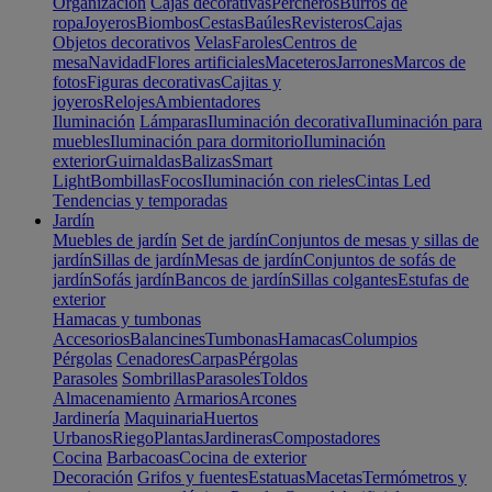
Organización
Cajas decorativas
Percheros
Burros de
ropa
Joyeros
Biombos
Cestas
Baúles
Revisteros
Cajas
Objetos decorativos
Velas
Faroles
Centros de
mesa
Navidad
Flores artificiales
Maceteros
Jarrones
Marcos de
fotos
Figuras decorativas
Cajitas y
joyeros
Relojes
Ambientadores
Iluminación
Lámparas
Iluminación decorativa
Iluminación para
muebles
Iluminación para dormitorio
Iluminación
exterior
Guirnaldas
Balizas
Smart
Light
Bombillas
Focos
Iluminación con rieles
Cintas Led
Tendencias y temporadas
Jardín
Muebles de jardín
Set de jardín
Conjuntos de mesas y sillas de
jardín
Sillas de jardín
Mesas de jardín
Conjuntos de sofás de
jardín
Sofás jardín
Bancos de jardín
Sillas colgantes
Estufas de
exterior
Hamacas y tumbonas
Accesorios
Balancines
Tumbonas
Hamacas
Columpios
Pérgolas
Cenadores
Carpas
Pérgolas
Parasoles
Sombrillas
Parasoles
Toldos
Almacenamiento
Armarios
Arcones
Jardinería
Maquinaria
Huertos
Urbanos
Riego
Plantas
Jardineras
Compostadores
Cocina
Barbacoas
Cocina de exterior
Decoración
Grifos y fuentes
Estatuas
Macetas
Termómetros y