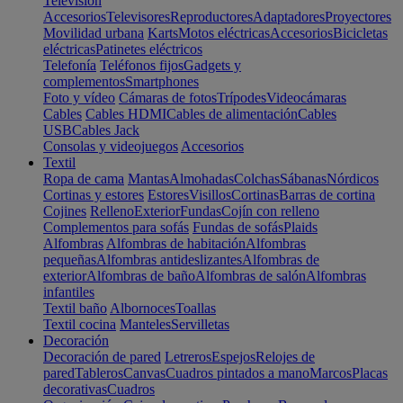
Televisión
Accesorios
Televisores
Reproductores
Adaptadores
Proyectores
Movilidad urbana
Karts
Motos eléctricas
Accesorios
Bicicletas
eléctricas
Patinetes eléctricos
Telefonía
Teléfonos fijos
Gadgets y
complementos
Smartphones
Foto y vídeo
Cámaras de fotos
Trípodes
Videocámaras
Cables
Cables HDMI
Cables de alimentación
Cables
USB
Cables Jack
Consolas y videojuegos
Accesorios
Textil
Ropa de cama
Mantas
Almohadas
Colchas
Sábanas
Nórdicos
Cortinas y estores
Estores
Visillos
Cortinas
Barras de cortina
Cojines
Relleno
Exterior
Fundas
Cojín con relleno
Complementos para sofás
Fundas de sofás
Plaids
Alfombras
Alfombras de habitación
Alfombras
pequeñas
Alfombras antideslizantes
Alfombras de
exterior
Alfombras de baño
Alfombras de salón
Alfombras
infantiles
Textil baño
Albornoces
Toallas
Textil cocina
Manteles
Servilletas
Decoración
Decoración de pared
Letreros
Espejos
Relojes de
pared
Tableros
Canvas
Cuadros pintados a mano
Marcos
Placas
decorativas
Cuadros