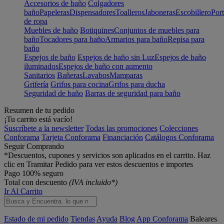
Accesorios de baño
Colgadores
baño
Papeleras
Dispensadores
Toalleros
Jaboneras
Escobillero
Port
de ropa
Muebles de baño
Botiquines
Conjuntos de muebles para
baño
Tocadores para baño
Armarios para baño
Repisa para
baño
Espejos de baño
Espejos de baño sin Luz
Espejos de baño
iluminados
Espejos de baño con aumento
Sanitarios
Bañeras
Lavabos
Mamparas
Grifería
Grifos para cocina
Grifos para ducha
Seguridad de baño
Barras de seguridad para baño
Resumen de tu pedido
¡Tu carrito está vacío!
Suscríbete a la newsletter
Todas las promociones
Colecciones
Conforama
Tarjeta Conforama
Financiación
Catálogos Conforama
Seguir Comprando
*Descuentos, cupones y servicios son aplicados en el carrito. Haz
clic en Tramitar Pedido para ver estos descuentos e importes
Pago 100% seguro
Total con descuento
(IVA incluido*)
Ir Al Carrito
Estado de mi pedido
Tiendas
Ayuda
Blog
App Conforama
Baleares