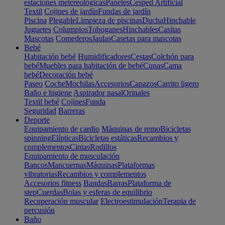
estaciones metereológicas
Paneles
Cesped Artificial
Textil
Cojines de jardín
Fundas de jardín
Piscina
Plegable
Limpieza de piscinas
Ducha
Hinchable
Juguetes
Columpios
Toboganes
Hinchables
Casitas
Mascotas
Comederos
Jaulas
Casetas para mascotas
Bebé
Habitación bebé
Humidificadores
Cestas
Colchón para
bebé
Muebles para habitación de bebé
Cunas
Cama
bebé
Decoración bebé
Paseo
Coche
Mochilas
Accesorios
Capazos
Carrito ligero
Baño e higiene
Aspirador nasal
Orinales
Textil bebé
Cojines
Funda
Seguridad
Barreras
Deporte
Equipamiento de cardio
Máquinas de remo
Bicicletas
spinning
Elípticas
Bicicletas estáticas
Recambios y
complementos
Cintas
Rodillos
Equipamiento de musculación
Bancos
Mancuernas
Máquinas
Plataformas
vibratorias
Recambios y complementos
Accesorios fitness
Bandas
Barras
Plataforma de
step
Cuerdas
Bolas y esferas de equilibrio
Recuperación muscular
Electroestimulación
Terapia de
percusión
Baño