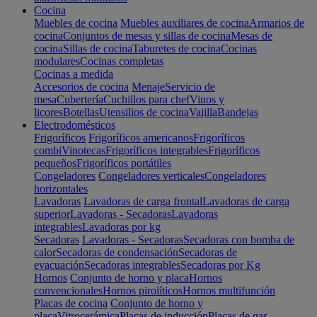
Cocina
Muebles de cocina
Muebles auxiliares de cocina
Armarios de
cocina
Conjuntos de mesas y sillas de cocina
Mesas de
cocina
Sillas de cocina
Taburetes de cocina
Cocinas
modulares
Cocinas completas
Cocinas a medida
Accesorios de cocina
Menaje
Servicio de
mesa
Cubertería
Cuchillos para chef
Vinos y
licores
Botellas
Utensilios de cocina
Vajilla
Bandejas
Electrodomésticos
Frigoríficos
Frigoríficos americanos
Frigoríficos
combi
Vinotecas
Frigoríficos integrables
Frigoríficos
pequeños
Frigoríficos portátiles
Congeladores
Congeladores verticales
Congeladores
horizontales
Lavadoras
Lavadoras de carga frontal
Lavadoras de carga
superior
Lavadoras - Secadoras
Lavadoras
integrables
Lavadoras por kg
Secadoras
Lavadoras - Secadoras
Secadoras con bomba de
calor
Secadoras de condensación
Secadoras de
evacuación
Secadoras integrables
Secadoras por Kg
Hornos
Conjunto de horno y placa
Hornos
convencionales
Hornos pirolíticos
Hornos multifunción
Placas de cocina
Conjunto de horno y
placa
Vitrocerámica
Placas de inducción
Placas de gas