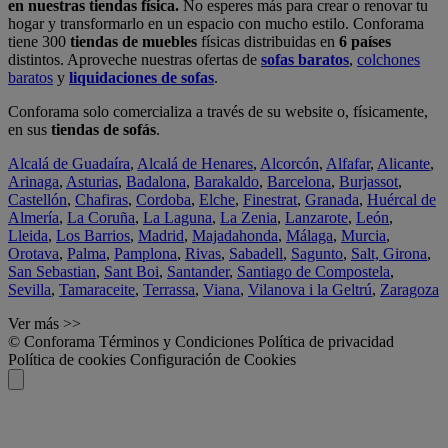
en nuestras tiendas física.
No esperes más para crear o renovar tu
hogar y transformarlo en un espacio con mucho estilo. Conforama
tiene 300
tiendas de muebles
físicas distribuidas en
6 países
distintos. Aproveche nuestras ofertas de
sofas baratos
,
colchones
baratos
y
liquidaciones de sofas
.
Conforama solo comercializa a través de su website o, físicamente,
en sus
tiendas de sofás
.
Alcalá de Guadaíra
,
Alcalá de Henares
,
Alcorcón
,
Alfafar
,
Alicante
,
Arinaga
,
Asturias
,
Badalona
,
Barakaldo
,
Barcelona
,
Burjassot
,
Castellón
,
Chafiras
,
Cordoba
,
Elche
,
Finestrat
,
Granada
,
Huércal de
Almería
,
La Coruña
,
La Laguna
,
La Zenia
,
Lanzarote
,
León
,
Lleida
,
Los Barrios
,
Madrid
,
Majadahonda
,
Málaga
,
Murcia
,
Orotava
,
Palma
,
Pamplona
,
Rivas
,
Sabadell
,
Sagunto
,
Salt, Girona
,
San Sebastian
,
Sant Boi
,
Santander
,
Santiago de Compostela
,
Sevilla
,
Tamaraceite
,
Terrassa
,
Viana
,
Vilanova i la Geltrú
,
Zaragoza
Ver más >>
© Conforama
Términos y Condiciones
Política de privacidad
Política de cookies
Configuración de Cookies