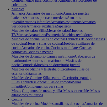
Complementos para colchones
Almohadas
Protectores de
colchones
Muebles
Armarios
Armarios de matrimonio
Armarios puertas
batientes
Armarios puertas correderas
Armarios
juvenil
Armarios infantiles
Armarios esquineros
Armarios
vestidores
Armarios auxiliares
Zapateros
Muebles de salón
Sillas
Mesas de salón
Muebles
TV
Vitrinas
Aparadores
Estanterias
Muebles recibidores
Muebles de cocina
Sillas de cocinas
Taburetes de cocina
Mesas
de cocina
Mesas y sillas de cocina
Muebles auxiliares de
cocina
Armarios de cocina
Cocinas modulares
Cocinas
completas
Cocinas a medida
Muebles de dormitorio
Camas matrimonio
Cabeceros de
matrimonio
Armarios de matrimonio
Mesitas de
noche
Comodas
Muebles de dormitorio juvenil
Muebles de oficina y teletrabajo
Escritorios
Sillas de
escritorio
Estanterías
Muebles de Gaming
Sillas gaming
Escritorios gaming
Sillas
Taburetes
Bancos
Sillas de comedor
Sillas
infantiles
Complementos para sillas
Mesas
Conjuntos de mesas y sillas
Mesas extensibles
Mesas
altas
Mesas multiusos
Cocina
Muebles de cocina
Muebles auxiliares de cocina
Armarios de