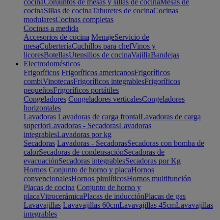
cocina
Conjuntos de mesas y sillas de cocina
Mesas de
cocina
Sillas de cocina
Taburetes de cocina
Cocinas
modulares
Cocinas completas
Cocinas a medida
Accesorios de cocina
Menaje
Servicio de
mesa
Cubertería
Cuchillos para chef
Vinos y
licores
Botellas
Utensilios de cocina
Vajilla
Bandejas
Electrodomésticos
Frigoríficos
Frigoríficos americanos
Frigoríficos
combi
Vinotecas
Frigoríficos integrables
Frigoríficos
pequeños
Frigoríficos portátiles
Congeladores
Congeladores verticales
Congeladores
horizontales
Lavadoras
Lavadoras de carga frontal
Lavadoras de carga
superior
Lavadoras - Secadoras
Lavadoras
integrables
Lavadoras por kg
Secadoras
Lavadoras - Secadoras
Secadoras con bomba de
calor
Secadoras de condensación
Secadoras de
evacuación
Secadoras integrables
Secadoras por Kg
Hornos
Conjunto de horno y placa
Hornos
convencionales
Hornos pirolíticos
Hornos multifunción
Placas de cocina
Conjunto de horno y
placa
Vitrocerámica
Placas de inducción
Placas de gas
Lavavajillas
Lavavajillas 60cm
Lavavajillas 45cm
Lavavajillas
integrables