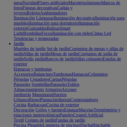
mesa
Navidad
Flores artificiales
Maceteros
Jarrones
Marcos de
fotos
Figuras decorativas
Cajitas y
joyeros
Relojes
Ambientadores
Iluminación
Lámparas
Iluminación decorativa
Iluminación para
muebles
Iluminación para dormitorio
Iluminación
exterior
Guirnaldas
Balizas
Smart
Light
Bombillas
Focos
Iluminación con rieles
Cintas Led
Tendencias y temporadas
Jardín
Muebles de jardín
Set de jardín
Conjuntos de mesas y sillas de
jardín
Sillas de jardín
Mesas de jardín
Conjuntos de sofás de
jardín
Sofás jardín
Bancos de jardín
Sillas colgantes
Estufas de
exterior
Hamacas y tumbonas
Accesorios
Balancines
Tumbonas
Hamacas
Columpios
Pérgolas
Cenadores
Carpas
Pérgolas
Parasoles
Sombrillas
Parasoles
Toldos
Almacenamiento
Armarios
Arcones
Jardinería
Maquinaria
Huertos
Urbanos
Riego
Plantas
Jardineras
Compostadores
Cocina
Barbacoas
Cocina de exterior
Decoración
Grifos y fuentes
Estatuas
Macetas
Termómetros y
estaciones metereológicas
Paneles
Cesped Artificial
Textil
Cojines de jardín
Fundas de jardín
Piscina
Plegable
Limpieza de piscinas
Ducha
Hinchable