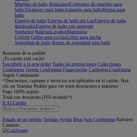
Muebles de baño
Botiquines
Conjuntos de muebles para
baño
Tocadores para baño
Armarios para baño
Repisa para
baño
Espejos de baño
Espejos de baño sin Luz
Espejos de baño
iluminados
Espejos de baño con aumento
Sanitarios
Bañeras
Lavabos
Mamparas
Grifería
Grifos para cocina
Grifos para ducha
Seguridad de baño
Barras de seguridad para baño
Resumen de tu pedido
¡Tu carrito está vacío!
Suscríbete a la newsletter
Todas las promociones
Colecciones
Conforama
Tarjeta Conforama
Financiación
Catálogos Conforama
Seguir Comprando
*Descuentos, cupones y servicios son aplicados en el carrito. Haz
clic en Tramitar Pedido para ver estos descuentos e importes
Pago 100% seguro
Total con descuento
(IVA incluido*)
Ir Al Carrito
Estado de mi pedido
Tiendas
Ayuda
Blog
App Conforama
Baleares
Canarias