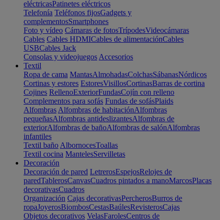
eléctricas
Patinetes eléctricos
Telefonía
Teléfonos fijos
Gadgets y
complementos
Smartphones
Foto y vídeo
Cámaras de fotos
Trípodes
Videocámaras
Cables
Cables HDMI
Cables de alimentación
Cables
USB
Cables Jack
Consolas y videojuegos
Accesorios
Textil
Ropa de cama
Mantas
Almohadas
Colchas
Sábanas
Nórdicos
Cortinas y estores
Estores
Visillos
Cortinas
Barras de cortina
Cojines
Relleno
Exterior
Fundas
Cojín con relleno
Complementos para sofás
Fundas de sofás
Plaids
Alfombras
Alfombras de habitación
Alfombras
pequeñas
Alfombras antideslizantes
Alfombras de
exterior
Alfombras de baño
Alfombras de salón
Alfombras
infantiles
Textil baño
Albornoces
Toallas
Textil cocina
Manteles
Servilletas
Decoración
Decoración de pared
Letreros
Espejos
Relojes de
pared
Tableros
Canvas
Cuadros pintados a mano
Marcos
Placas
decorativas
Cuadros
Organización
Cajas decorativas
Percheros
Burros de
ropa
Joyeros
Biombos
Cestas
Baúles
Revisteros
Cajas
Objetos decorativos
Velas
Faroles
Centros de