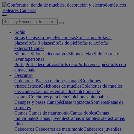
Baleares
Canarias
Sofás
Sofás
Chaise Longue
Rinconeras
Sofás cama
Sofás 2
plazas
Sofás 3 plazas
Sofás de piel
Sofás relax
Sofás
exterior
Divanes
Sillones
Sillones decorativos
Sillones relax
Sillones relax
levantapersonas
Puffs
Puffs decorativos
Puffs pera
Puffs reposapiés
Puffs con
almacenaje
Descanso
Colchones
Packs colchón y canapé
Colchones
viscoelásticos
Colchones de muelles
Colchones de muelles
ensacados
Colchones enrollados
Colchones de
espuma
Colchones para bebé
Colchones hinchables
Canapés y bases
Canapés
Base tapizadas
Somieres
Patas de
somieres
Camas
Camas de matrimonio
Camas dobles
Camas
individuales
Camas juveniles
Camas infantiles
Literas
Camas
nido
Cabeceros
Cabeceros de matrimonio
Cabeceros juveniles