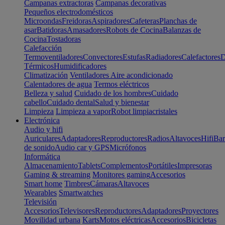
Campanas extractoras
Campanas decorativas
Pequeños electrodomésticos
Microondas
Freidoras
Aspiradores
Cafeteras
Planchas de
asar
Batidoras
Amasadores
Robots de Cocina
Balanzas de
Cocina
Tostadoras
Calefacción
Termoventiladores
Convectores
Estufas
Radiadores
Calefactores
D
Térmicos
Humidificadores
Climatización
Ventiladores
Aire acondicionado
Calentadores de agua
Termos eléctricos
Belleza y salud
Cuidado de los hombres
Cuidado
cabello
Cuidado dental
Salud y bienestar
Limpieza
Limpieza a vapor
Robot limpiacristales
Electrónica
Audio y hifi
Auriculares
Adaptadores
Reproductores
Radios
Altavoces
Hifi
Bar
de sonido
Audio car y GPS
Micrófonos
Informática
Almacenamiento
Tablets
Complementos
Portátiles
Impresoras
Gaming & streaming
Monitores gaming
Accesorios
Smart home
Timbres
Cámaras
Altavoces
Wearables
Smartwatches
Televisión
Accesorios
Televisores
Reproductores
Adaptadores
Proyectores
Movilidad urbana
Karts
Motos eléctricas
Accesorios
Bicicletas