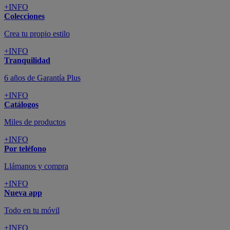
+INFO
Colecciones
Crea tu propio estilo
+INFO
Tranquilidad
6 años de Garantía Plus
+INFO
Catálogos
Miles de productos
+INFO
Por teléfono
Llámanos y compra
+INFO
Nueva app
Todo en tu móvil
+INFO