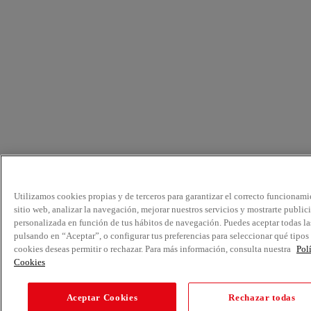
Utilizamos cookies propias y de terceros para garantizar el correcto funcionami
sitio web, analizar la navegación, mejorar nuestros servicios y mostrarte public
personalizada en función de tus hábitos de navegación. Puedes aceptar todas la
pulsando en “Aceptar”, o configurar tus preferencias para seleccionar qué tipos
cookies deseas permitir o rechazar. Para más información, consulta nuestra
Pol
Cookies
Aceptar Cookies
Rechazar todas