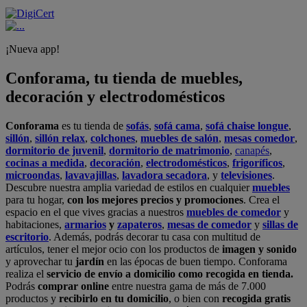
¡Nueva app!
Conforama, tu tienda de muebles,
decoración y electrodomésticos
Conforama
es tu tienda de
sofás
,
sofá cama
,
sofá chaise longue
,
sillón
,
sillón relax
,
colchones
,
muebles de salón
,
mesas comedor
,
dormitorio de juvenil
,
dormitorio de matrimonio
,
canapés
,
cocinas a medida
,
decoración
,
electrodomésticos
,
frigoríficos
,
microondas
,
lavavajillas
,
lavadora secadora
, y
televisiones
.
Descubre nuestra amplia variedad de estilos en cualquier
muebles
para tu hogar,
con los mejores precios y promociones
. Crea el
espacio en el que vives gracias a nuestros
muebles de comedor
y
habitaciones,
armarios
y
zapateros
,
mesas de comedor
y
sillas de
escritorio
. Además, podrás decorar tu casa con multitud de
artículos, tener el mejor ocio con los productos de
imagen y sonido
y aprovechar tu
jardín
en las épocas de buen tiempo. Conforama
realiza el
servicio de envío a domicilio como recogida en tienda.
Podrás
comprar online
entre nuestra gama de más de 7.000
productos y
recibirlo en tu domicilio
, o bien con
recogida gratis