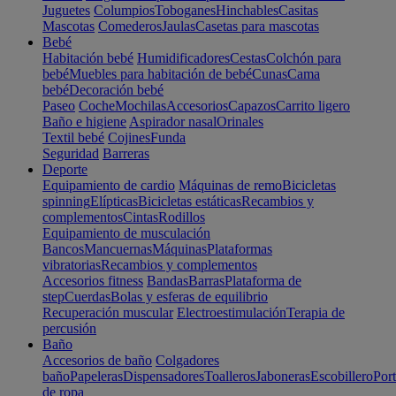
Juguetes
Columpios
Toboganes
Hinchables
Casitas
Mascotas
Comederos
Jaulas
Casetas para mascotas
Bebé
Habitación bebé
Humidificadores
Cestas
Colchón para
bebé
Muebles para habitación de bebé
Cunas
Cama
bebé
Decoración bebé
Paseo
Coche
Mochilas
Accesorios
Capazos
Carrito ligero
Baño e higiene
Aspirador nasal
Orinales
Textil bebé
Cojines
Funda
Seguridad
Barreras
Deporte
Equipamiento de cardio
Máquinas de remo
Bicicletas
spinning
Elípticas
Bicicletas estáticas
Recambios y
complementos
Cintas
Rodillos
Equipamiento de musculación
Bancos
Mancuernas
Máquinas
Plataformas
vibratorias
Recambios y complementos
Accesorios fitness
Bandas
Barras
Plataforma de
step
Cuerdas
Bolas y esferas de equilibrio
Recuperación muscular
Electroestimulación
Terapia de
percusión
Baño
Accesorios de baño
Colgadores
baño
Papeleras
Dispensadores
Toalleros
Jaboneras
Escobillero
Port
de ropa