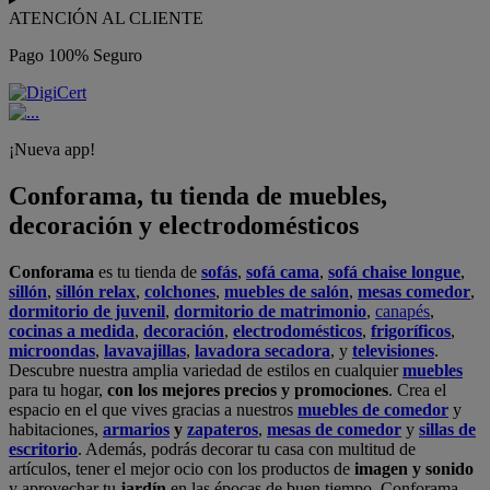
ATENCIÓN AL CLIENTE
Pago 100% Seguro
¡Nueva app!
Conforama, tu tienda de muebles,
decoración y electrodomésticos
Conforama
es tu tienda de
sofás
,
sofá cama
,
sofá chaise longue
,
sillón
,
sillón relax
,
colchones
,
muebles de salón
,
mesas comedor
,
dormitorio de juvenil
,
dormitorio de matrimonio
,
canapés
,
cocinas a medida
,
decoración
,
electrodomésticos
,
frigoríficos
,
microondas
,
lavavajillas
,
lavadora secadora
, y
televisiones
.
Descubre nuestra amplia variedad de estilos en cualquier
muebles
para tu hogar,
con los mejores precios y promociones
. Crea el
espacio en el que vives gracias a nuestros
muebles de comedor
y
habitaciones,
armarios
y
zapateros
,
mesas de comedor
y
sillas de
escritorio
. Además, podrás decorar tu casa con multitud de
artículos, tener el mejor ocio con los productos de
imagen y sonido
y aprovechar tu
jardín
en las épocas de buen tiempo. Conforama