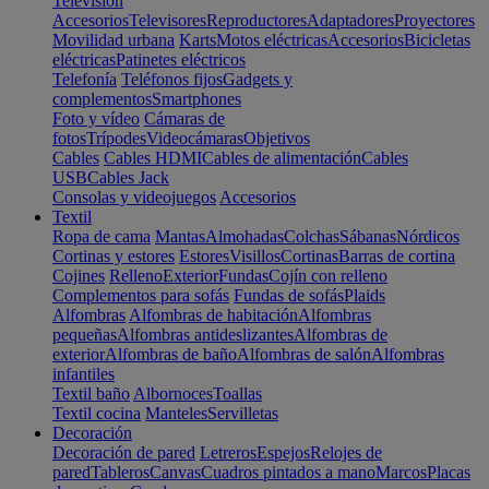
Televisión
Accesorios
Televisores
Reproductores
Adaptadores
Proyectores
Movilidad urbana
Karts
Motos eléctricas
Accesorios
Bicicletas
eléctricas
Patinetes eléctricos
Telefonía
Teléfonos fijos
Gadgets y
complementos
Smartphones
Foto y vídeo
Cámaras de
fotos
Trípodes
Videocámaras
Objetivos
Cables
Cables HDMI
Cables de alimentación
Cables
USB
Cables Jack
Consolas y videojuegos
Accesorios
Textil
Ropa de cama
Mantas
Almohadas
Colchas
Sábanas
Nórdicos
Cortinas y estores
Estores
Visillos
Cortinas
Barras de cortina
Cojines
Relleno
Exterior
Fundas
Cojín con relleno
Complementos para sofás
Fundas de sofás
Plaids
Alfombras
Alfombras de habitación
Alfombras
pequeñas
Alfombras antideslizantes
Alfombras de
exterior
Alfombras de baño
Alfombras de salón
Alfombras
infantiles
Textil baño
Albornoces
Toallas
Textil cocina
Manteles
Servilletas
Decoración
Decoración de pared
Letreros
Espejos
Relojes de
pared
Tableros
Canvas
Cuadros pintados a mano
Marcos
Placas