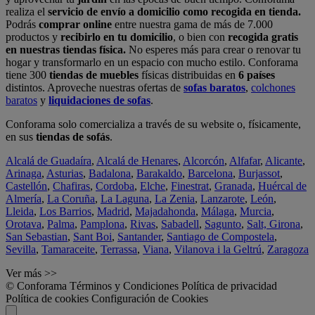
realiza el
servicio de envío a domicilio como recogida en tienda.
Podrás
comprar online
entre nuestra gama de más de 7.000
productos y
recibirlo en tu domicilio
, o bien con
recogida gratis
en nuestras tiendas física.
No esperes más para crear o renovar tu
hogar y transformarlo en un espacio con mucho estilo. Conforama
tiene 300
tiendas de muebles
físicas distribuidas en
6 países
distintos. Aproveche nuestras ofertas de
sofas baratos
,
colchones
baratos
y
liquidaciones de sofas
.
Conforama solo comercializa a través de su website o, físicamente,
en sus
tiendas de sofás
.
Alcalá de Guadaíra
,
Alcalá de Henares
,
Alcorcón
,
Alfafar
,
Alicante
,
Arinaga
,
Asturias
,
Badalona
,
Barakaldo
,
Barcelona
,
Burjassot
,
Castellón
,
Chafiras
,
Cordoba
,
Elche
,
Finestrat
,
Granada
,
Huércal de
Almería
,
La Coruña
,
La Laguna
,
La Zenia
,
Lanzarote
,
León
,
Lleida
,
Los Barrios
,
Madrid
,
Majadahonda
,
Málaga
,
Murcia
,
Orotava
,
Palma
,
Pamplona
,
Rivas
,
Sabadell
,
Sagunto
,
Salt, Girona
,
San Sebastian
,
Sant Boi
,
Santander
,
Santiago de Compostela
,
Sevilla
,
Tamaraceite
,
Terrassa
,
Viana
,
Vilanova i la Geltrú
,
Zaragoza
Ver más >>
© Conforama
Términos y Condiciones
Política de privacidad
Política de cookies
Configuración de Cookies