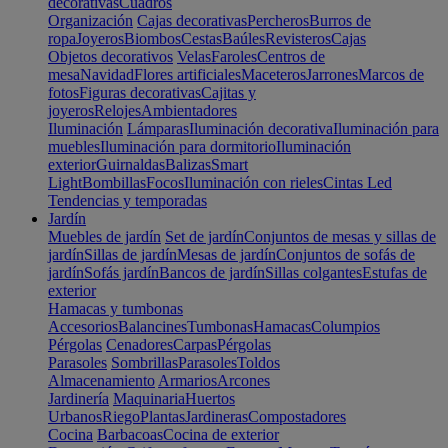
decorativas
Cuadros
Organización
Cajas decorativas
Percheros
Burros de
ropa
Joyeros
Biombos
Cestas
Baúles
Revisteros
Cajas
Objetos decorativos
Velas
Faroles
Centros de
mesa
Navidad
Flores artificiales
Maceteros
Jarrones
Marcos de
fotos
Figuras decorativas
Cajitas y
joyeros
Relojes
Ambientadores
Iluminación
Lámparas
Iluminación decorativa
Iluminación para
muebles
Iluminación para dormitorio
Iluminación
exterior
Guirnaldas
Balizas
Smart
Light
Bombillas
Focos
Iluminación con rieles
Cintas Led
Tendencias y temporadas
Jardín
Muebles de jardín
Set de jardín
Conjuntos de mesas y sillas de
jardín
Sillas de jardín
Mesas de jardín
Conjuntos de sofás de
jardín
Sofás jardín
Bancos de jardín
Sillas colgantes
Estufas de
exterior
Hamacas y tumbonas
Accesorios
Balancines
Tumbonas
Hamacas
Columpios
Pérgolas
Cenadores
Carpas
Pérgolas
Parasoles
Sombrillas
Parasoles
Toldos
Almacenamiento
Armarios
Arcones
Jardinería
Maquinaria
Huertos
Urbanos
Riego
Plantas
Jardineras
Compostadores
Cocina
Barbacoas
Cocina de exterior