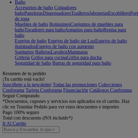
Baño
Accesorios de baño
Colgadores
baño
Papeleras
Dispensadores
Toalleros
Jaboneras
Escobillero
Port
de ropa
Muebles de baño
Botiquines
Conjuntos de muebles para
baño
Tocadores para baño
Armarios para baño
Repisa para
baño
Espejos de baño
Espejos de baño sin Luz
Espejos de baño
iluminados
Espejos de baño con aumento
Sanitarios
Bañeras
Lavabos
Mamparas
Grifería
Grifos para cocina
Grifos para ducha
Seguridad de baño
Barras de seguridad para baño
Resumen de tu pedido
¡Tu carrito está vacío!
Suscríbete a la newsletter
Todas las promociones
Colecciones
Conforama
Tarjeta Conforama
Financiación
Catálogos Conforama
Seguir Comprando
*Descuentos, cupones y servicios son aplicados en el carrito. Haz
clic en Tramitar Pedido para ver estos descuentos e importes
Pago 100% seguro
Total con descuento
(IVA incluido*)
Ir Al Carrito