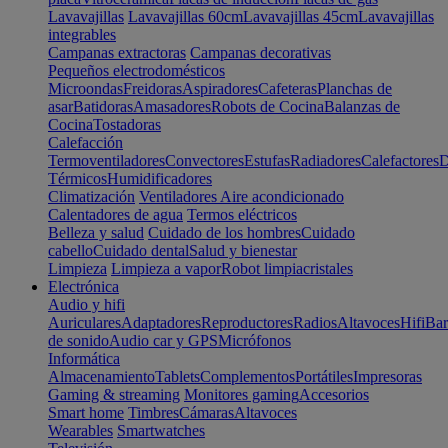
Lavavajillas
Lavavajillas 60cm
Lavavajillas 45cm
Lavavajillas
integrables
Campanas extractoras
Campanas decorativas
Pequeños electrodomésticos
Microondas
Freidoras
Aspiradores
Cafeteras
Planchas de
asar
Batidoras
Amasadores
Robots de Cocina
Balanzas de
Cocina
Tostadoras
Calefacción
Termoventiladores
Convectores
Estufas
Radiadores
Calefactores
D
Térmicos
Humidificadores
Climatización
Ventiladores
Aire acondicionado
Calentadores de agua
Termos eléctricos
Belleza y salud
Cuidado de los hombres
Cuidado
cabello
Cuidado dental
Salud y bienestar
Limpieza
Limpieza a vapor
Robot limpiacristales
Electrónica
Audio y hifi
Auriculares
Adaptadores
Reproductores
Radios
Altavoces
Hifi
Bar
de sonido
Audio car y GPS
Micrófonos
Informática
Almacenamiento
Tablets
Complementos
Portátiles
Impresoras
Gaming & streaming
Monitores gaming
Accesorios
Smart home
Timbres
Cámaras
Altavoces
Wearables
Smartwatches