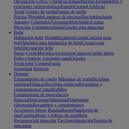
Decoración
Grifos y fuentes
Estatuas
Macetas
Termómetros y
estaciones metereológicas
Paneles
Cesped Artificial
Textil
Cojines de jardín
Fundas de jardín
Piscina
Plegable
Limpieza de piscinas
Ducha
Hinchable
Juguetes
Columpios
Toboganes
Hinchables
Casitas
Mascotas
Comederos
Jaulas
Casetas para mascotas
Bebé
Habitación bebé
Humidificadores
Cestas
Colchón para
bebé
Muebles para habitación de bebé
Cunas
Cama
bebé
Decoración bebé
Paseo
Coche
Mochilas
Accesorios
Capazos
Carrito ligero
Baño e higiene
Aspirador nasal
Orinales
Textil bebé
Cojines
Funda
Seguridad
Barreras
Deporte
Equipamiento de cardio
Máquinas de remo
Bicicletas
spinning
Elípticas
Bicicletas estáticas
Recambios y
complementos
Cintas
Rodillos
Equipamiento de musculación
Bancos
Mancuernas
Máquinas
Plataformas
vibratorias
Recambios y complementos
Accesorios fitness
Bandas
Barras
Plataforma de
step
Cuerdas
Bolas y esferas de equilibrio
Recuperación muscular
Electroestimulación
Terapia de
percusión