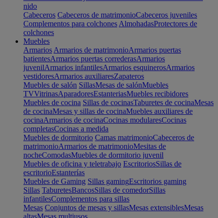
nido
Cabeceros
Cabeceros de matrimonio
Cabeceros juveniles
Complementos para colchones
Almohadas
Protectores de
colchones
Muebles
Armarios
Armarios de matrimonio
Armarios puertas
batientes
Armarios puertas correderas
Armarios
juvenil
Armarios infantiles
Armarios esquineros
Armarios
vestidores
Armarios auxiliares
Zapateros
Muebles de salón
Sillas
Mesas de salón
Muebles
TV
Vitrinas
Aparadores
Estanterias
Muebles recibidores
Muebles de cocina
Sillas de cocinas
Taburetes de cocina
Mesas
de cocina
Mesas y sillas de cocina
Muebles auxiliares de
cocina
Armarios de cocina
Cocinas modulares
Cocinas
completas
Cocinas a medida
Muebles de dormitorio
Camas matrimonio
Cabeceros de
matrimonio
Armarios de matrimonio
Mesitas de
noche
Comodas
Muebles de dormitorio juvenil
Muebles de oficina y teletrabajo
Escritorios
Sillas de
escritorio
Estanterías
Muebles de Gaming
Sillas gaming
Escritorios gaming
Sillas
Taburetes
Bancos
Sillas de comedor
Sillas
infantiles
Complementos para sillas
Mesas
Conjuntos de mesas y sillas
Mesas extensibles
Mesas
altas
Mesas multiusos