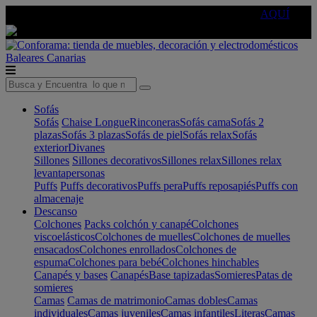
🔵Cambia tu electro con
-10% EXTRA
de descuento ☑️
AQUÍ
Baleares
Canarias
Sofás
Sofás
Chaise Longue
Rinconeras
Sofás cama
Sofás 2
plazas
Sofás 3 plazas
Sofás de piel
Sofás relax
Sofás
exterior
Divanes
Sillones
Sillones decorativos
Sillones relax
Sillones relax
levantapersonas
Puffs
Puffs decorativos
Puffs pera
Puffs reposapiés
Puffs con
almacenaje
Descanso
Colchones
Packs colchón y canapé
Colchones
viscoelásticos
Colchones de muelles
Colchones de muelles
ensacados
Colchones enrollados
Colchones de
espuma
Colchones para bebé
Colchones hinchables
Canapés y bases
Canapés
Base tapizadas
Somieres
Patas de
somieres
Camas
Camas de matrimonio
Camas dobles
Camas
individuales
Camas juveniles
Camas infantiles
Literas
Camas