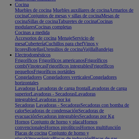
Cocina
Muebles de cocina
Muebles auxiliares de cocina
Armarios de
cocina
Conjuntos de mesas y sillas de cocina
Mesas de
cocina
Sillas de cocina
Taburetes de cocina
Cocinas
modulares
Cocinas completas
Cocinas a medida
Accesorios de cocina
Menaje
Servicio de
mesa
Cubertería
Cuchillos para chef
Vinos y
licores
Botellas
Utensilios de cocina
Vajilla
Bandejas
Electrodomésticos
Frigoríficos
Frigoríficos americanos
Frigoríficos
combi
Vinotecas
Frigoríficos integrables
Frigoríficos
pequeños
Frigoríficos portátiles
Congeladores
Congeladores verticales
Congeladores
horizontales
Lavadoras
Lavadoras de carga frontal
Lavadoras de carga
superior
Lavadoras - Secadoras
Lavadoras
integrables
Lavadoras por kg
Secadoras
Lavadoras - Secadoras
Secadoras con bomba de
calor
Secadoras de condensación
Secadoras de
evacuación
Secadoras integrables
Secadoras por Kg
Hornos
Conjunto de horno y placa
Hornos
convencionales
Hornos pirolíticos
Hornos multifunción
Placas de cocina
Conjunto de horno y
placa
Vitrocerámica
Placas de inducción
Placas de gas