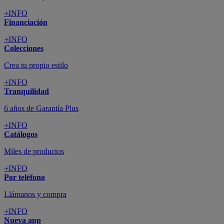
+INFO
Financiación
+INFO
Colecciones
Crea tu propio estilo
+INFO
Tranquilidad
6 años de Garantía Plus
+INFO
Catálogos
Miles de productos
+INFO
Por teléfono
Llámanos y compra
+INFO
Nueva app