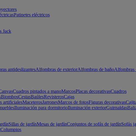
oyectores
éctricas
Patinetes eléctricos
s Jack
ras antideslizantes
Alfombras de exterior
Alfombras de baño
Alfombras 
Canvas
Cuadros pintados a mano
Marcos
Placas decorativas
Cuadros
s
Biombos
Cestas
Baúles
Revisteros
Cajas
s artificiales
Maceteros
Jarrones
Marcos de fotos
Figuras decorativas
Cajit
muebles
Iluminación para dormitorio
Iluminación exterior
Guirnaldas
Bali
ardín
Sillas de jardín
Mesas de jardín
Conjuntos de sofás de jardín
Sofás j
s
Columpios