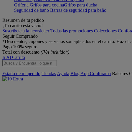
Grifería
Grifos para cocina
Grifos para ducha
Seguridad de baño
Barras de seguridad para baño
Resumen de tu pedido
¡Tu carrito está vacío!
Suscríbete a la newsletter
Todas las promociones
Colecciones Confo
Seguir Comprando
*Descuentos, cupones y servicios son aplicados en el carrito. Haz cli
Pago 100% seguro
Total con descuento
(IVA incluido*)
Ir Al Carrito
Estado de mi pedido
Tiendas
Ayuda
Blog
App Conforama
Baleares
C