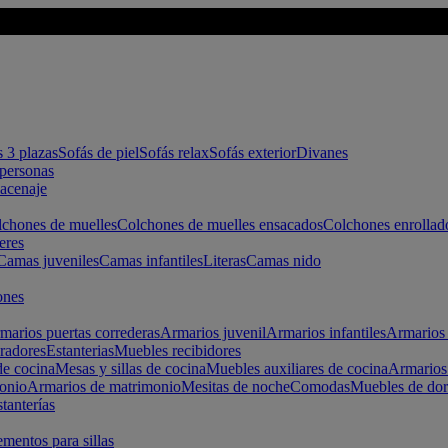
s 3 plazas
Sofás de piel
Sofás relax
Sofás exterior
Divanes
apersonas
macenaje
chones de muelles
Colchones de muelles ensacados
Colchones enrollad
eres
Camas juveniles
Camas infantiles
Literas
Camas nido
ones
marios puertas correderas
Armarios juvenil
Armarios infantiles
Armarios 
radores
Estanterias
Muebles recibidores
e cocina
Mesas y sillas de cocina
Muebles auxiliares de cocina
Armarios
onio
Armarios de matrimonio
Mesitas de noche
Comodas
Muebles de dor
tanterías
entos para sillas