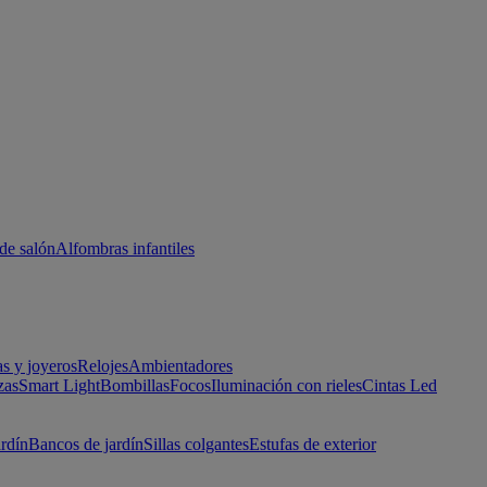
de salón
Alfombras infantiles
as y joyeros
Relojes
Ambientadores
zas
Smart Light
Bombillas
Focos
Iluminación con rieles
Cintas Led
ardín
Bancos de jardín
Sillas colgantes
Estufas de exterior