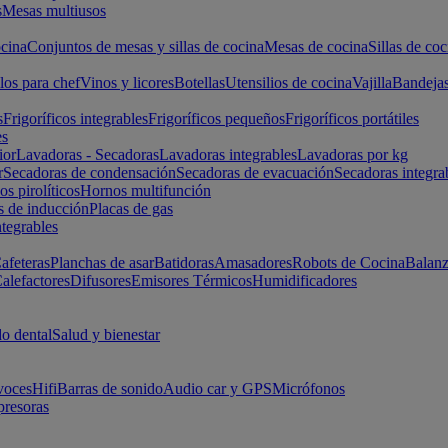
s
Mesas multiusos
cina
Conjuntos de mesas y sillas de cocina
Mesas de cocina
Sillas de coc
los para chef
Vinos y licores
Botellas
Utensilios de cocina
Vajilla
Bandeja
s
Frigoríficos integrables
Frigoríficos pequeños
Frigoríficos portátiles
es
ior
Lavadoras - Secadoras
Lavadoras integrables
Lavadoras por kg
r
Secadoras de condensación
Secadoras de evacuación
Secadoras integra
s pirolíticos
Hornos multifunción
s de inducción
Placas de gas
ntegrables
afeteras
Planchas de asar
Batidoras
Amasadores
Robots de Cocina
Balanz
alefactores
Difusores
Emisores Térmicos
Humidificadores
o dental
Salud y bienestar
voces
Hifi
Barras de sonido
Audio car y GPS
Micrófonos
presoras