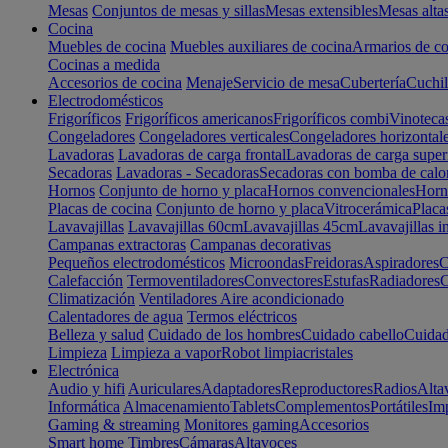
Mesas
Conjuntos de mesas y sillas
Mesas extensibles
Mesas alta
Cocina
Muebles de cocina
Muebles auxiliares de cocina
Armarios de co
Cocinas a medida
Accesorios de cocina
Menaje
Servicio de mesa
Cubertería
Cuchil
Electrodomésticos
Frigoríficos
Frigoríficos americanos
Frigoríficos combi
Vinoteca
Congeladores
Congeladores verticales
Congeladores horizontal
Lavadoras
Lavadoras de carga frontal
Lavadoras de carga super
Secadoras
Lavadoras - Secadoras
Secadoras con bomba de calo
Hornos
Conjunto de horno y placa
Hornos convencionales
Horno
Placas de cocina
Conjunto de horno y placa
Vitrocerámica
Placa
Lavavajillas
Lavavajillas 60cm
Lavavajillas 45cm
Lavavajillas i
Campanas extractoras
Campanas decorativas
Pequeños electrodomésticos
Microondas
Freidoras
Aspiradores
C
Calefacción
Termoventiladores
Convectores
Estufas
Radiadores
C
Climatización
Ventiladores
Aire acondicionado
Calentadores de agua
Termos eléctricos
Belleza y salud
Cuidado de los hombres
Cuidado cabello
Cuidad
Limpieza
Limpieza a vapor
Robot limpiacristales
Electrónica
Audio y hifi
Auriculares
Adaptadores
Reproductores
Radios
Alta
Informática
Almacenamiento
Tablets
Complementos
Portátiles
Im
Gaming & streaming
Monitores gaming
Accesorios
Smart home
Timbres
Cámaras
Altavoces