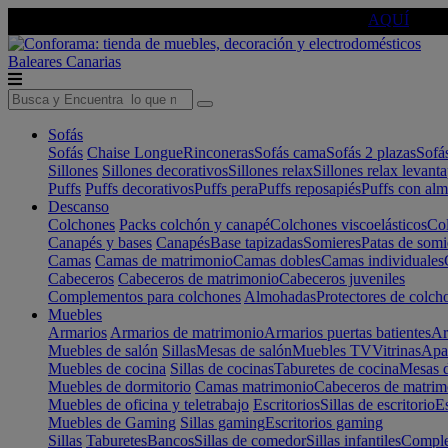
🔵Cambia tu electro con
-10% EXTRA
de descuento ☑️
AQUÍ
Baleares
Canarias
Sofás
Sofás
Chaise Longue
Rinconeras
Sofás cama
Sofás 2 plazas
Sofá
Sillones
Sillones decorativos
Sillones relax
Sillones relax levant
Puffs
Puffs decorativos
Puffs pera
Puffs reposapiés
Puffs con al
Descanso
Colchones
Packs colchón y canapé
Colchones viscoelásticos
Col
Canapés y bases
Canapés
Base tapizadas
Somieres
Patas de somi
Camas
Camas de matrimonio
Camas dobles
Camas individuales
Cabeceros
Cabeceros de matrimonio
Cabeceros juveniles
Complementos para colchones
Almohadas
Protectores de colch
Muebles
Armarios
Armarios de matrimonio
Armarios puertas batientes
Ar
Muebles de salón
Sillas
Mesas de salón
Muebles TV
Vitrinas
Apa
Muebles de cocina
Sillas de cocinas
Taburetes de cocina
Mesas d
Muebles de dormitorio
Camas matrimonio
Cabeceros de matrim
Muebles de oficina y teletrabajo
Escritorios
Sillas de escritorio
Es
Muebles de Gaming
Sillas gaming
Escritorios gaming
Sillas
Taburetes
Bancos
Sillas de comedor
Sillas infantiles
Complem