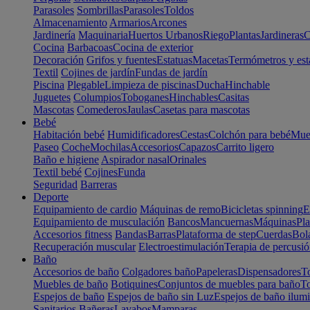
Parasoles
Sombrillas
Parasoles
Toldos
Almacenamiento
Armarios
Arcones
Jardinería
Maquinaria
Huertos Urbanos
Riego
Plantas
Jardineras
C
Cocina
Barbacoas
Cocina de exterior
Decoración
Grifos y fuentes
Estatuas
Macetas
Termómetros y est
Textil
Cojines de jardín
Fundas de jardín
Piscina
Plegable
Limpieza de piscinas
Ducha
Hinchable
Juguetes
Columpios
Toboganes
Hinchables
Casitas
Mascotas
Comederos
Jaulas
Casetas para mascotas
Bebé
Habitación bebé
Humidificadores
Cestas
Colchón para bebé
Mueb
Paseo
Coche
Mochilas
Accesorios
Capazos
Carrito ligero
Baño e higiene
Aspirador nasal
Orinales
Textil bebé
Cojines
Funda
Seguridad
Barreras
Deporte
Equipamiento de cardio
Máquinas de remo
Bicicletas spinning
E
Equipamiento de musculación
Bancos
Mancuernas
Máquinas
Pla
Accesorios fitness
Bandas
Barras
Plataforma de step
Cuerdas
Bola
Recuperación muscular
Electroestimulación
Terapia de percusi
Baño
Accesorios de baño
Colgadores baño
Papeleras
Dispensadores
To
Muebles de baño
Botiquines
Conjuntos de muebles para baño
To
Espejos de baño
Espejos de baño sin Luz
Espejos de baño ilum
Sanitarios
Bañeras
Lavabos
Mamparas