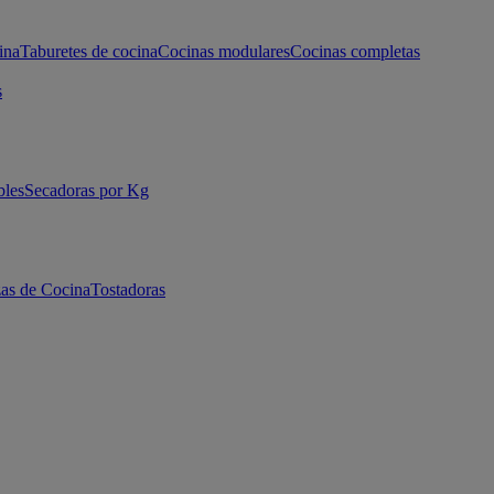
ina
Taburetes de cocina
Cocinas modulares
Cocinas completas
s
bles
Secadoras por Kg
as de Cocina
Tostadoras