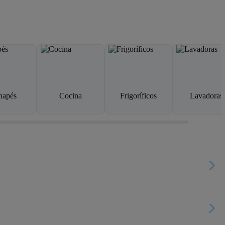
napés
Cocina
Frigoríficos
Lavadoras