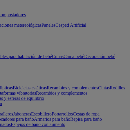
ompostadores
aciones metereológicas
Paneles
Cesped Artificial
les para habitación de bebé
Cunas
Cama bebé
Decoración bebé
lípticas
Bicicletas estáticas
Recambios y complementos
Cintas
Rodillos
taformas vibratorias
Recambios y complementos
s y esferas de equilibrio
ón
alleros
Jaboneras
Escobillero
Portarrollos
Cestas de ropa
cadores para baño
Armarios para baño
Repisa para baño
inados
Espejos de baño con aumento