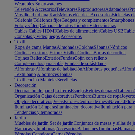
Wearables
Smartwatches
Televisión
Accesorios
Televisores
Reproductores
Adaptadores
Pr
Movilidad urbana
Karts
Motos eléctricas
Accesorios
Bicicletas el
Telefonía
Teléfonos fijos
Gadgets y complementos
Smartphones
Foto y vídeo
Cámaras de fotos
Trípodes
Videocámaras
Cables
Cables HDMI
Cables de alimentación
Cables USB
Cable
Consolas y videojuegos
Accesorios
Textil
Ropa de cama
Mantas
Almohadas
Colchas
Sábanas
Nórdicos
Cortinas y estores
Estores
Visillos
Cortinas
Barras de cortina
Cojines
Relleno
Exterior
Fundas
Cojín con relleno
Complementos para sofás
Fundas de sofás
Plaids
Alfombras
Alfombras de habitación
Alfombras pequeñas
Alfomb
Textil baño
Albornoces
Toallas
Textil cocina
Manteles
Servilletas
Decoración
Decoración de pared
Letreros
Espejos
Relojes de pared
Tableros
Organización
Cajas decorativas
Percheros
Burros de ropa
Joyero
Objetos decorativos
Velas
Faroles
Centros de mesa
Navidad
Flore
Iluminación
Lámparas
Iluminación decorativa
Iluminación para 
Tendencias y temporadas
Jardín
Muebles de jardín
Set de jardín
Conjuntos de mesas y sillas de j
Hamacas y tumbonas
Accesorios
Balancines
Tumbonas
Hamaca
Pérgolas
Cenadores
Carpas
Pérgolas