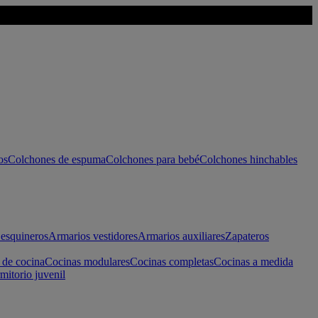
os
Colchones de espuma
Colchones para bebé
Colchones hinchables
esquineros
Armarios vestidores
Armarios auxiliares
Zapateros
 de cocina
Cocinas modulares
Cocinas completas
Cocinas a medida
mitorio juvenil