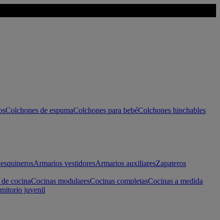
os
Colchones de espuma
Colchones para bebé
Colchones hinchables
esquineros
Armarios vestidores
Armarios auxiliares
Zapateros
 de cocina
Cocinas modulares
Cocinas completas
Cocinas a medida
mitorio juvenil