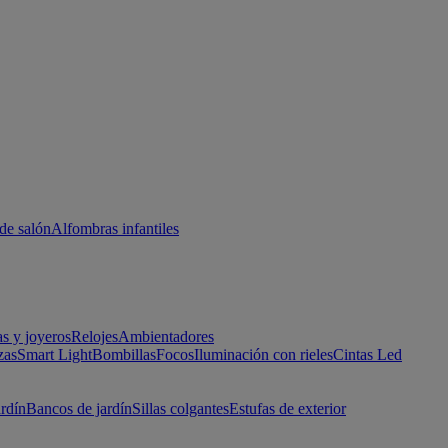
de salón
Alfombras infantiles
as y joyeros
Relojes
Ambientadores
zas
Smart Light
Bombillas
Focos
Iluminación con rieles
Cintas Led
ardín
Bancos de jardín
Sillas colgantes
Estufas de exterior