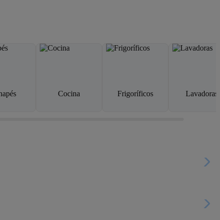
napés
Cocina
Frigoríficos
Lavadoras