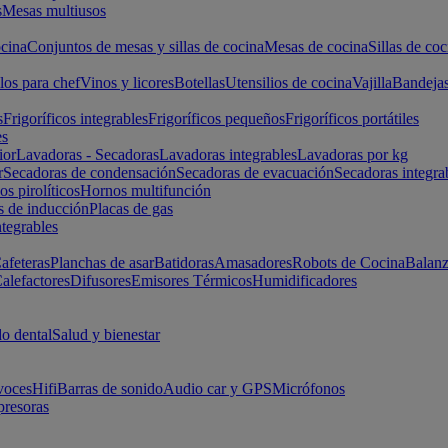
s
Mesas multiusos
cina
Conjuntos de mesas y sillas de cocina
Mesas de cocina
Sillas de coc
los para chef
Vinos y licores
Botellas
Utensilios de cocina
Vajilla
Bandeja
s
Frigoríficos integrables
Frigoríficos pequeños
Frigoríficos portátiles
es
ior
Lavadoras - Secadoras
Lavadoras integrables
Lavadoras por kg
r
Secadoras de condensación
Secadoras de evacuación
Secadoras integra
s pirolíticos
Hornos multifunción
s de inducción
Placas de gas
ntegrables
afeteras
Planchas de asar
Batidoras
Amasadores
Robots de Cocina
Balanz
alefactores
Difusores
Emisores Térmicos
Humidificadores
o dental
Salud y bienestar
voces
Hifi
Barras de sonido
Audio car y GPS
Micrófonos
presoras