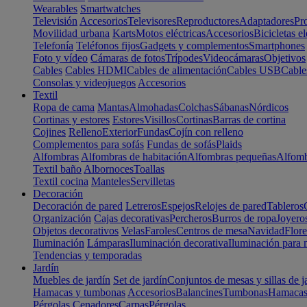
Wearables
Smartwatches
Televisión
Accesorios
Televisores
Reproductores
Adaptadores
Pr
Movilidad urbana
Karts
Motos eléctricas
Accesorios
Bicicletas el
Telefonía
Teléfonos fijos
Gadgets y complementos
Smartphones
Foto y vídeo
Cámaras de fotos
Trípodes
Videocámaras
Objetivos
Cables
Cables HDMI
Cables de alimentación
Cables USB
Cable
Consolas y videojuegos
Accesorios
Textil
Ropa de cama
Mantas
Almohadas
Colchas
Sábanas
Nórdicos
Cortinas y estores
Estores
Visillos
Cortinas
Barras de cortina
Cojines
Relleno
Exterior
Fundas
Cojín con relleno
Complementos para sofás
Fundas de sofás
Plaids
Alfombras
Alfombras de habitación
Alfombras pequeñas
Alfomb
Textil baño
Albornoces
Toallas
Textil cocina
Manteles
Servilletas
Decoración
Decoración de pared
Letreros
Espejos
Relojes de pared
Tableros
Organización
Cajas decorativas
Percheros
Burros de ropa
Joyero
Objetos decorativos
Velas
Faroles
Centros de mesa
Navidad
Flore
Iluminación
Lámparas
Iluminación decorativa
Iluminación para 
Tendencias y temporadas
Jardín
Muebles de jardín
Set de jardín
Conjuntos de mesas y sillas de j
Hamacas y tumbonas
Accesorios
Balancines
Tumbonas
Hamaca
Pérgolas
Cenadores
Carpas
Pérgolas