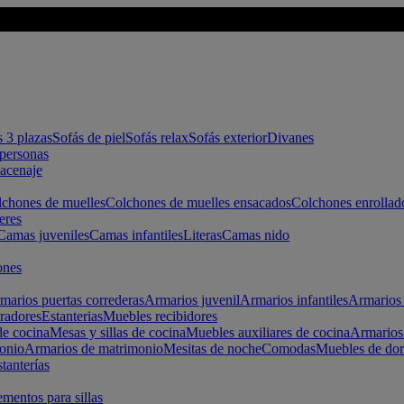
s 3 plazas
Sofás de piel
Sofás relax
Sofás exterior
Divanes
apersonas
macenaje
chones de muelles
Colchones de muelles ensacados
Colchones enrollad
eres
Camas juveniles
Camas infantiles
Literas
Camas nido
ones
marios puertas correderas
Armarios juvenil
Armarios infantiles
Armarios 
radores
Estanterias
Muebles recibidores
e cocina
Mesas y sillas de cocina
Muebles auxiliares de cocina
Armarios
onio
Armarios de matrimonio
Mesitas de noche
Comodas
Muebles de dor
tanterías
entos para sillas