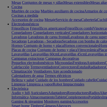
Mesas
Conjuntos de mesas y sillas
Mesas extensibles
Mesas alta
Cocina
Muebles de cocina
Muebles auxiliares de cocina
Armarios de co
Cocinas a medida
Accesorios de cocina
Menaje
Servicio de mesa
Cubertería
Cuchil
Electrodomésticos
Frigoríficos
Frigoríficos americanos
Frigoríficos combi
Vinoteca
Congeladores
Congeladores verticales
Congeladores horizontal
Lavadoras
Lavadoras de carga frontal
Lavadoras de carga super
Secadoras
Lavadoras - Secadoras
Secadoras con bomba de calo
Hornos
Conjunto de horno y placa
Hornos convencionales
Horno
Placas de cocina
Conjunto de horno y placa
Vitrocerámica
Placa
Lavavajillas
Lavavajillas 60cm
Lavavajillas 45cm
Lavavajillas i
Campanas extractoras
Campanas decorativas
Pequeños electrodomésticos
Microondas
Freidoras
Aspiradores
C
Calefacción
Termoventiladores
Convectores
Estufas
Radiadores
C
Climatización
Ventiladores
Aire acondicionado
Calentadores de agua
Termos eléctricos
Belleza y salud
Cuidado de los hombres
Cuidado cabello
Cuidad
Limpieza
Limpieza a vapor
Robot limpiacristales
Electrónica
Audio y hifi
Auriculares
Adaptadores
Reproductores
Radios
Alta
Informática
Almacenamiento
Tablets
Complementos
Portátiles
Im
Gaming & streaming
Monitores gaming
Accesorios
Smart home
Timbres
Cámaras
Altavoces