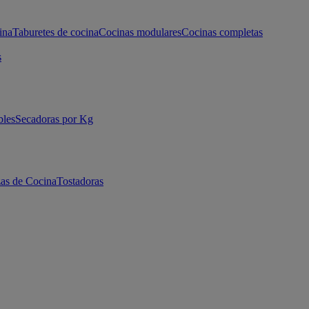
ina
Taburetes de cocina
Cocinas modulares
Cocinas completas
s
bles
Secadoras por Kg
as de Cocina
Tostadoras