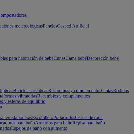
ompostadores
aciones metereológicas
Paneles
Cesped Artificial
les para habitación de bebé
Cunas
Cama bebé
Decoración bebé
lípticas
Bicicletas estáticas
Recambios y complementos
Cintas
Rodillos
taformas vibratorias
Recambios y complementos
s y esferas de equilibrio
ón
alleros
Jaboneras
Escobillero
Portarrollos
Cestas de ropa
cadores para baño
Armarios para baño
Repisa para baño
inados
Espejos de baño con aumento