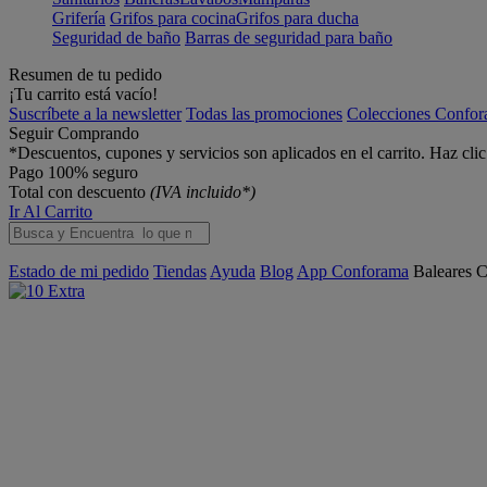
Grifería
Grifos para cocina
Grifos para ducha
Seguridad de baño
Barras de seguridad para baño
Resumen de tu pedido
¡Tu carrito está vacío!
Suscríbete a la newsletter
Todas las promociones
Colecciones Confo
Seguir Comprando
*Descuentos, cupones y servicios son aplicados en el carrito. Haz cli
Pago 100% seguro
Total con descuento
(IVA incluido*)
Ir Al Carrito
Estado de mi pedido
Tiendas
Ayuda
Blog
App Conforama
Baleares
C