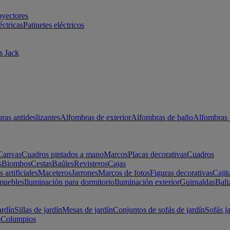
oyectores
éctricas
Patinetes eléctricos
s Jack
ras antideslizantes
Alfombras de exterior
Alfombras de baño
Alfombras 
Canvas
Cuadros pintados a mano
Marcos
Placas decorativas
Cuadros
s
Biombos
Cestas
Baúles
Revisteros
Cajas
s artificiales
Maceteros
Jarrones
Marcos de fotos
Figuras decorativas
Cajit
muebles
Iluminación para dormitorio
Iluminación exterior
Guirnaldas
Bali
ardín
Sillas de jardín
Mesas de jardín
Conjuntos de sofás de jardín
Sofás j
s
Columpios