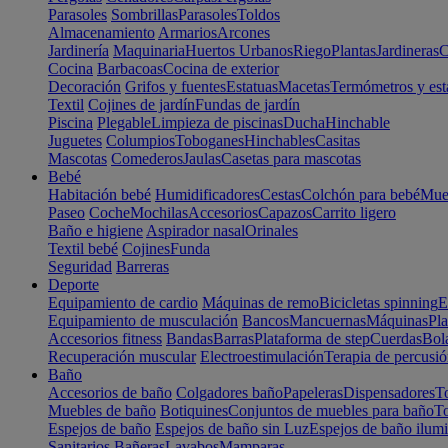
Parasoles
Sombrillas
Parasoles
Toldos
Almacenamiento
Armarios
Arcones
Jardinería
Maquinaria
Huertos Urbanos
Riego
Plantas
Jardineras
C
Cocina
Barbacoas
Cocina de exterior
Decoración
Grifos y fuentes
Estatuas
Macetas
Termómetros y est
Textil
Cojines de jardín
Fundas de jardín
Piscina
Plegable
Limpieza de piscinas
Ducha
Hinchable
Juguetes
Columpios
Toboganes
Hinchables
Casitas
Mascotas
Comederos
Jaulas
Casetas para mascotas
Bebé
Habitación bebé
Humidificadores
Cestas
Colchón para bebé
Mueb
Paseo
Coche
Mochilas
Accesorios
Capazos
Carrito ligero
Baño e higiene
Aspirador nasal
Orinales
Textil bebé
Cojines
Funda
Seguridad
Barreras
Deporte
Equipamiento de cardio
Máquinas de remo
Bicicletas spinning
E
Equipamiento de musculación
Bancos
Mancuernas
Máquinas
Pla
Accesorios fitness
Bandas
Barras
Plataforma de step
Cuerdas
Bola
Recuperación muscular
Electroestimulación
Terapia de percusi
Baño
Accesorios de baño
Colgadores baño
Papeleras
Dispensadores
To
Muebles de baño
Botiquines
Conjuntos de muebles para baño
To
Espejos de baño
Espejos de baño sin Luz
Espejos de baño ilum
Sanitarios
Bañeras
Lavabos
Mamparas