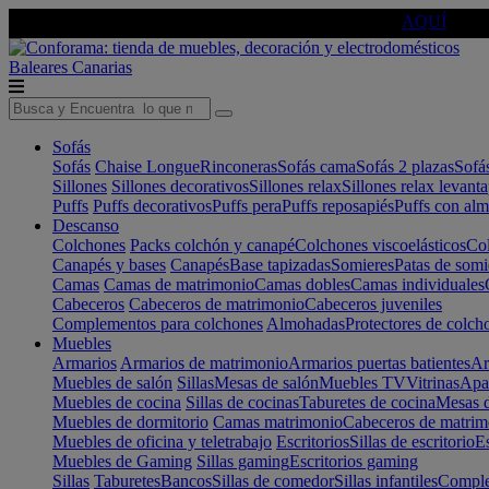
🔵Cambia tu electro con
-10% EXTRA
de descuento ☑️
AQUÍ
Baleares
Canarias
Sofás
Sofás
Chaise Longue
Rinconeras
Sofás cama
Sofás 2 plazas
Sofá
Sillones
Sillones decorativos
Sillones relax
Sillones relax levant
Puffs
Puffs decorativos
Puffs pera
Puffs reposapiés
Puffs con al
Descanso
Colchones
Packs colchón y canapé
Colchones viscoelásticos
Col
Canapés y bases
Canapés
Base tapizadas
Somieres
Patas de somi
Camas
Camas de matrimonio
Camas dobles
Camas individuales
Cabeceros
Cabeceros de matrimonio
Cabeceros juveniles
Complementos para colchones
Almohadas
Protectores de colch
Muebles
Armarios
Armarios de matrimonio
Armarios puertas batientes
Ar
Muebles de salón
Sillas
Mesas de salón
Muebles TV
Vitrinas
Apa
Muebles de cocina
Sillas de cocinas
Taburetes de cocina
Mesas d
Muebles de dormitorio
Camas matrimonio
Cabeceros de matrim
Muebles de oficina y teletrabajo
Escritorios
Sillas de escritorio
Es
Muebles de Gaming
Sillas gaming
Escritorios gaming
Sillas
Taburetes
Bancos
Sillas de comedor
Sillas infantiles
Complem