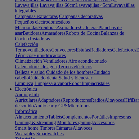
Lavavajillas
Lavavajillas 60cm
Lavavajillas 45cm
Lavavajillas
integrables
Campanas extractoras
Campanas decorativas
Pequeños electrodomésticos
Microondas
Freidoras
Aspiradores
Cafeteras
Planchas de
asar
Batidoras
Amasadores
Robots de Cocina
Balanzas de
Cocina
Tostadoras
Calefacción
Termoventiladores
Convectores
Estufas
Radiadores
Calefactores
D
Térmicos
Humidificadores
Climatización
Ventiladores
Aire acondicionado
Calentadores de agua
Termos eléctricos
Belleza y salud
Cuidado de los hombres
Cuidado
cabello
Cuidado dental
Salud y bienestar
Limpieza
Limpieza a vapor
Robot limpiacristales
Electrónica
Audio y hifi
Auriculares
Adaptadores
Reproductores
Radios
Altavoces
Hifi
Bar
de sonido
Audio car y GPS
Micrófonos
Informática
Almacenamiento
Tablets
Complementos
Portátiles
Impresoras
Gaming & streaming
Monitores gaming
Accesorios
Smart home
Timbres
Cámaras
Altavoces
Wearables
Smartwatches