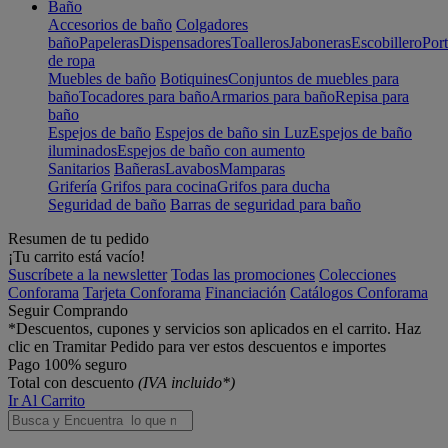
Baño
Accesorios de baño
Colgadores
baño
Papeleras
Dispensadores
Toalleros
Jaboneras
Escobillero
Port
de ropa
Muebles de baño
Botiquines
Conjuntos de muebles para
baño
Tocadores para baño
Armarios para baño
Repisa para
baño
Espejos de baño
Espejos de baño sin Luz
Espejos de baño
iluminados
Espejos de baño con aumento
Sanitarios
Bañeras
Lavabos
Mamparas
Grifería
Grifos para cocina
Grifos para ducha
Seguridad de baño
Barras de seguridad para baño
Resumen de tu pedido
¡Tu carrito está vacío!
Suscríbete a la newsletter
Todas las promociones
Colecciones
Conforama
Tarjeta Conforama
Financiación
Catálogos Conforama
Seguir Comprando
*Descuentos, cupones y servicios son aplicados en el carrito. Haz
clic en Tramitar Pedido para ver estos descuentos e importes
Pago 100% seguro
Total con descuento
(IVA incluido*)
Ir Al Carrito