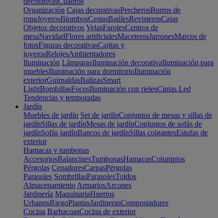
decorativas
Cuadros
Organización
Cajas decorativas
Percheros
Burros de
ropa
Joyeros
Biombos
Cestas
Baúles
Revisteros
Cajas
Objetos decorativos
Velas
Faroles
Centros de
mesa
Navidad
Flores artificiales
Maceteros
Jarrones
Marcos de
fotos
Figuras decorativas
Cajitas y
joyeros
Relojes
Ambientadores
Iluminación
Lámparas
Iluminación decorativa
Iluminación para
muebles
Iluminación para dormitorio
Iluminación
exterior
Guirnaldas
Balizas
Smart
Light
Bombillas
Focos
Iluminación con rieles
Cintas Led
Tendencias y temporadas
Jardín
Muebles de jardín
Set de jardín
Conjuntos de mesas y sillas de
jardín
Sillas de jardín
Mesas de jardín
Conjuntos de sofás de
jardín
Sofás jardín
Bancos de jardín
Sillas colgantes
Estufas de
exterior
Hamacas y tumbonas
Accesorios
Balancines
Tumbonas
Hamacas
Columpios
Pérgolas
Cenadores
Carpas
Pérgolas
Parasoles
Sombrillas
Parasoles
Toldos
Almacenamiento
Armarios
Arcones
Jardinería
Maquinaria
Huertos
Urbanos
Riego
Plantas
Jardineras
Compostadores
Cocina
Barbacoas
Cocina de exterior