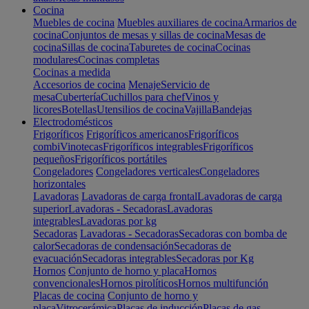
Cocina
Muebles de cocina
Muebles auxiliares de cocina
Armarios de
cocina
Conjuntos de mesas y sillas de cocina
Mesas de
cocina
Sillas de cocina
Taburetes de cocina
Cocinas
modulares
Cocinas completas
Cocinas a medida
Accesorios de cocina
Menaje
Servicio de
mesa
Cubertería
Cuchillos para chef
Vinos y
licores
Botellas
Utensilios de cocina
Vajilla
Bandejas
Electrodomésticos
Frigoríficos
Frigoríficos americanos
Frigoríficos
combi
Vinotecas
Frigoríficos integrables
Frigoríficos
pequeños
Frigoríficos portátiles
Congeladores
Congeladores verticales
Congeladores
horizontales
Lavadoras
Lavadoras de carga frontal
Lavadoras de carga
superior
Lavadoras - Secadoras
Lavadoras
integrables
Lavadoras por kg
Secadoras
Lavadoras - Secadoras
Secadoras con bomba de
calor
Secadoras de condensación
Secadoras de
evacuación
Secadoras integrables
Secadoras por Kg
Hornos
Conjunto de horno y placa
Hornos
convencionales
Hornos pirolíticos
Hornos multifunción
Placas de cocina
Conjunto de horno y
placa
Vitrocerámica
Placas de inducción
Placas de gas