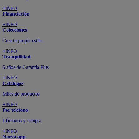
+INFO
Financiación
+INFO
Colecciones
Crea tu propio estilo
+INFO
Tranquilidad
6 años de Garantía Plus
+INFO
Catálogos
Miles de productos
+INFO
Por teléfono
Llámanos y compra
+INFO
Nueva app