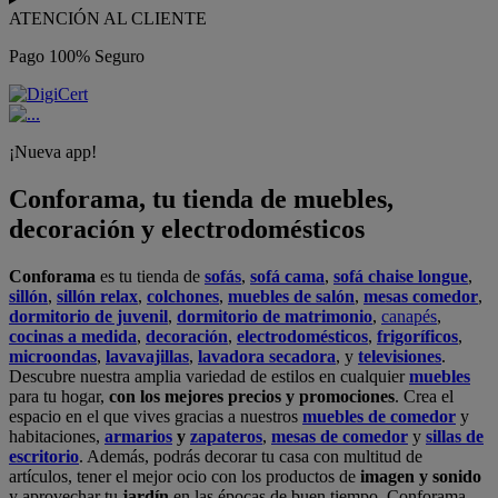
ATENCIÓN AL CLIENTE
Pago 100% Seguro
¡Nueva app!
Conforama, tu tienda de muebles,
decoración y electrodomésticos
Conforama
es tu tienda de
sofás
,
sofá cama
,
sofá chaise longue
,
sillón
,
sillón relax
,
colchones
,
muebles de salón
,
mesas comedor
,
dormitorio de juvenil
,
dormitorio de matrimonio
,
canapés
,
cocinas a medida
,
decoración
,
electrodomésticos
,
frigoríficos
,
microondas
,
lavavajillas
,
lavadora secadora
, y
televisiones
.
Descubre nuestra amplia variedad de estilos en cualquier
muebles
para tu hogar,
con los mejores precios y promociones
. Crea el
espacio en el que vives gracias a nuestros
muebles de comedor
y
habitaciones,
armarios
y
zapateros
,
mesas de comedor
y
sillas de
escritorio
. Además, podrás decorar tu casa con multitud de
artículos, tener el mejor ocio con los productos de
imagen y sonido
y aprovechar tu
jardín
en las épocas de buen tiempo. Conforama