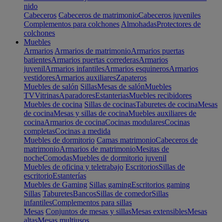
nido
Cabeceros
Cabeceros de matrimonio
Cabeceros juveniles
Complementos para colchones
Almohadas
Protectores de
colchones
Muebles
Armarios
Armarios de matrimonio
Armarios puertas
batientes
Armarios puertas correderas
Armarios
juvenil
Armarios infantiles
Armarios esquineros
Armarios
vestidores
Armarios auxiliares
Zapateros
Muebles de salón
Sillas
Mesas de salón
Muebles
TV
Vitrinas
Aparadores
Estanterias
Muebles recibidores
Muebles de cocina
Sillas de cocinas
Taburetes de cocina
Mesas
de cocina
Mesas y sillas de cocina
Muebles auxiliares de
cocina
Armarios de cocina
Cocinas modulares
Cocinas
completas
Cocinas a medida
Muebles de dormitorio
Camas matrimonio
Cabeceros de
matrimonio
Armarios de matrimonio
Mesitas de
noche
Comodas
Muebles de dormitorio juvenil
Muebles de oficina y teletrabajo
Escritorios
Sillas de
escritorio
Estanterías
Muebles de Gaming
Sillas gaming
Escritorios gaming
Sillas
Taburetes
Bancos
Sillas de comedor
Sillas
infantiles
Complementos para sillas
Mesas
Conjuntos de mesas y sillas
Mesas extensibles
Mesas
altas
Mesas multiusos