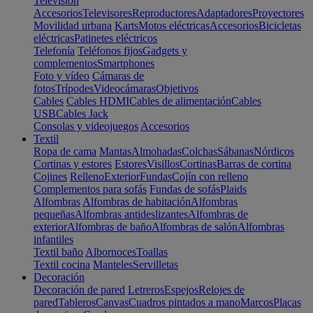
Televisión
Accesorios
Televisores
Reproductores
Adaptadores
Proyectores
Movilidad urbana
Karts
Motos eléctricas
Accesorios
Bicicletas
eléctricas
Patinetes eléctricos
Telefonía
Teléfonos fijos
Gadgets y
complementos
Smartphones
Foto y vídeo
Cámaras de
fotos
Trípodes
Videocámaras
Objetivos
Cables
Cables HDMI
Cables de alimentación
Cables
USB
Cables Jack
Consolas y videojuegos
Accesorios
Textil
Ropa de cama
Mantas
Almohadas
Colchas
Sábanas
Nórdicos
Cortinas y estores
Estores
Visillos
Cortinas
Barras de cortina
Cojines
Relleno
Exterior
Fundas
Cojín con relleno
Complementos para sofás
Fundas de sofás
Plaids
Alfombras
Alfombras de habitación
Alfombras
pequeñas
Alfombras antideslizantes
Alfombras de
exterior
Alfombras de baño
Alfombras de salón
Alfombras
infantiles
Textil baño
Albornoces
Toallas
Textil cocina
Manteles
Servilletas
Decoración
Decoración de pared
Letreros
Espejos
Relojes de
pared
Tableros
Canvas
Cuadros pintados a mano
Marcos
Placas