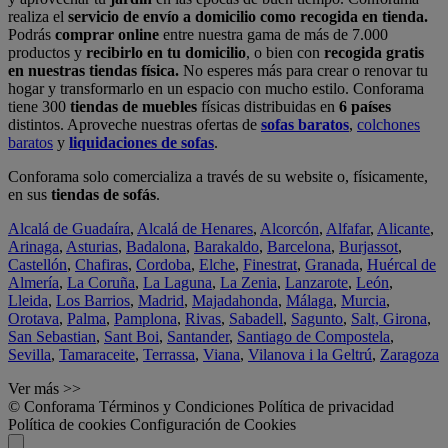
realiza el
servicio de envío a domicilio como recogida en tienda.
Podrás
comprar online
entre nuestra gama de más de 7.000
productos y
recibirlo en tu domicilio
, o bien con
recogida gratis
en nuestras tiendas física.
No esperes más para crear o renovar tu
hogar y transformarlo en un espacio con mucho estilo. Conforama
tiene 300
tiendas de muebles
físicas distribuidas en
6 países
distintos. Aproveche nuestras ofertas de
sofas baratos
,
colchones
baratos
y
liquidaciones de sofas
.
Conforama solo comercializa a través de su website o, físicamente,
en sus
tiendas de sofás
.
Alcalá de Guadaíra
,
Alcalá de Henares
,
Alcorcón
,
Alfafar
,
Alicante
,
Arinaga
,
Asturias
,
Badalona
,
Barakaldo
,
Barcelona
,
Burjassot
,
Castellón
,
Chafiras
,
Cordoba
,
Elche
,
Finestrat
,
Granada
,
Huércal de
Almería
,
La Coruña
,
La Laguna
,
La Zenia
,
Lanzarote
,
León
,
Lleida
,
Los Barrios
,
Madrid
,
Majadahonda
,
Málaga
,
Murcia
,
Orotava
,
Palma
,
Pamplona
,
Rivas
,
Sabadell
,
Sagunto
,
Salt, Girona
,
San Sebastian
,
Sant Boi
,
Santander
,
Santiago de Compostela
,
Sevilla
,
Tamaraceite
,
Terrassa
,
Viana
,
Vilanova i la Geltrú
,
Zaragoza
Ver más >>
© Conforama
Términos y Condiciones
Política de privacidad
Política de cookies
Configuración de Cookies