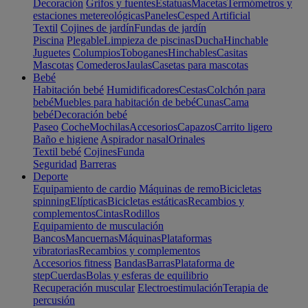
Decoración
Grifos y fuentes
Estatuas
Macetas
Termómetros y
estaciones metereológicas
Paneles
Cesped Artificial
Textil
Cojines de jardín
Fundas de jardín
Piscina
Plegable
Limpieza de piscinas
Ducha
Hinchable
Juguetes
Columpios
Toboganes
Hinchables
Casitas
Mascotas
Comederos
Jaulas
Casetas para mascotas
Bebé
Habitación bebé
Humidificadores
Cestas
Colchón para
bebé
Muebles para habitación de bebé
Cunas
Cama
bebé
Decoración bebé
Paseo
Coche
Mochilas
Accesorios
Capazos
Carrito ligero
Baño e higiene
Aspirador nasal
Orinales
Textil bebé
Cojines
Funda
Seguridad
Barreras
Deporte
Equipamiento de cardio
Máquinas de remo
Bicicletas
spinning
Elípticas
Bicicletas estáticas
Recambios y
complementos
Cintas
Rodillos
Equipamiento de musculación
Bancos
Mancuernas
Máquinas
Plataformas
vibratorias
Recambios y complementos
Accesorios fitness
Bandas
Barras
Plataforma de
step
Cuerdas
Bolas y esferas de equilibrio
Recuperación muscular
Electroestimulación
Terapia de
percusión