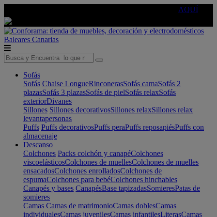
🔵Cambia tu electro con
-10% EXTRA
de descuento ☑️
AQUÍ
Baleares
Canarias
Sofás
Sofás
Chaise Longue
Rinconeras
Sofás cama
Sofás 2
plazas
Sofás 3 plazas
Sofás de piel
Sofás relax
Sofás
exterior
Divanes
Sillones
Sillones decorativos
Sillones relax
Sillones relax
levantapersonas
Puffs
Puffs decorativos
Puffs pera
Puffs reposapiés
Puffs con
almacenaje
Descanso
Colchones
Packs colchón y canapé
Colchones
viscoelásticos
Colchones de muelles
Colchones de muelles
ensacados
Colchones enrollados
Colchones de
espuma
Colchones para bebé
Colchones hinchables
Canapés y bases
Canapés
Base tapizadas
Somieres
Patas de
somieres
Camas
Camas de matrimonio
Camas dobles
Camas
individuales
Camas juveniles
Camas infantiles
Literas
Camas