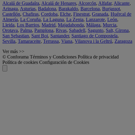
Alcalá de Guadaíra
,
Alcalá de Henares
,
Alcorcón
,
Alfafar
,
Alicante
,
Arinaga
,
Asturias
,
Badalona
,
Barakaldo
,
Barcelona
,
Burjassot
,
Castellón
,
Chafiras
,
Cordoba
,
Elche
,
Finestrat
,
Granada
,
Huércal de
Almería
,
La Coruña
,
La Laguna
,
La Zenia
,
Lanzarote
,
León
,
Lleida
,
Los Barrios
,
Madrid
,
Majadahonda
,
Málaga
,
Murcia
,
Orotava
,
Palma
,
Pamplona
,
Rivas
,
Sabadell
,
Sagunto
,
Salt, Girona
,
San Sebastian
,
Sant Boi
,
Santander
,
Santiago de Compostela
,
Sevilla
,
Tamaraceite
,
Terrassa
,
Viana
,
Vilanova i la Geltrú
,
Zaragoza
Ver más >>
© Conforama
Términos y Condiciones
Política de privacidad
Política de cookies
Configuración de Cookies