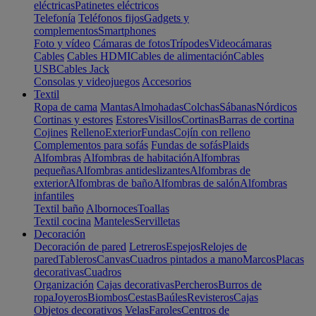
eléctricas
Patinetes eléctricos
Telefonía
Teléfonos fijos
Gadgets y
complementos
Smartphones
Foto y vídeo
Cámaras de fotos
Trípodes
Videocámaras
Cables
Cables HDMI
Cables de alimentación
Cables
USB
Cables Jack
Consolas y videojuegos
Accesorios
Textil
Ropa de cama
Mantas
Almohadas
Colchas
Sábanas
Nórdicos
Cortinas y estores
Estores
Visillos
Cortinas
Barras de cortina
Cojines
Relleno
Exterior
Fundas
Cojín con relleno
Complementos para sofás
Fundas de sofás
Plaids
Alfombras
Alfombras de habitación
Alfombras
pequeñas
Alfombras antideslizantes
Alfombras de
exterior
Alfombras de baño
Alfombras de salón
Alfombras
infantiles
Textil baño
Albornoces
Toallas
Textil cocina
Manteles
Servilletas
Decoración
Decoración de pared
Letreros
Espejos
Relojes de
pared
Tableros
Canvas
Cuadros pintados a mano
Marcos
Placas
decorativas
Cuadros
Organización
Cajas decorativas
Percheros
Burros de
ropa
Joyeros
Biombos
Cestas
Baúles
Revisteros
Cajas
Objetos decorativos
Velas
Faroles
Centros de