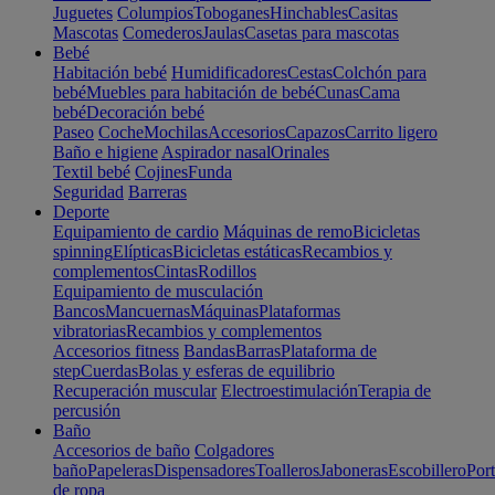
Juguetes
Columpios
Toboganes
Hinchables
Casitas
Mascotas
Comederos
Jaulas
Casetas para mascotas
Bebé
Habitación bebé
Humidificadores
Cestas
Colchón para
bebé
Muebles para habitación de bebé
Cunas
Cama
bebé
Decoración bebé
Paseo
Coche
Mochilas
Accesorios
Capazos
Carrito ligero
Baño e higiene
Aspirador nasal
Orinales
Textil bebé
Cojines
Funda
Seguridad
Barreras
Deporte
Equipamiento de cardio
Máquinas de remo
Bicicletas
spinning
Elípticas
Bicicletas estáticas
Recambios y
complementos
Cintas
Rodillos
Equipamiento de musculación
Bancos
Mancuernas
Máquinas
Plataformas
vibratorias
Recambios y complementos
Accesorios fitness
Bandas
Barras
Plataforma de
step
Cuerdas
Bolas y esferas de equilibrio
Recuperación muscular
Electroestimulación
Terapia de
percusión
Baño
Accesorios de baño
Colgadores
baño
Papeleras
Dispensadores
Toalleros
Jaboneras
Escobillero
Port
de ropa