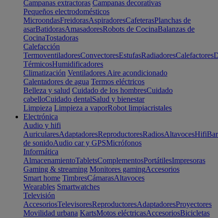
Campanas extractoras
Campanas decorativas
Pequeños electrodomésticos
Microondas
Freidoras
Aspiradores
Cafeteras
Planchas de
asar
Batidoras
Amasadores
Robots de Cocina
Balanzas de
Cocina
Tostadoras
Calefacción
Termoventiladores
Convectores
Estufas
Radiadores
Calefactores
D
Térmicos
Humidificadores
Climatización
Ventiladores
Aire acondicionado
Calentadores de agua
Termos eléctricos
Belleza y salud
Cuidado de los hombres
Cuidado
cabello
Cuidado dental
Salud y bienestar
Limpieza
Limpieza a vapor
Robot limpiacristales
Electrónica
Audio y hifi
Auriculares
Adaptadores
Reproductores
Radios
Altavoces
Hifi
Bar
de sonido
Audio car y GPS
Micrófonos
Informática
Almacenamiento
Tablets
Complementos
Portátiles
Impresoras
Gaming & streaming
Monitores gaming
Accesorios
Smart home
Timbres
Cámaras
Altavoces
Wearables
Smartwatches
Televisión
Accesorios
Televisores
Reproductores
Adaptadores
Proyectores
Movilidad urbana
Karts
Motos eléctricas
Accesorios
Bicicletas