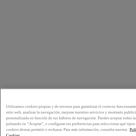
Utilizamos cookies propias y de terceros para garantizar el correcto funcionami
sitio web, analizar la navegación, mejorar nuestros servicios y mostrarte public
personalizada en función de tus hábitos de navegación. Puedes aceptar todas la
pulsando en “Aceptar”, o configurar tus preferencias para seleccionar qué tipos
cookies deseas permitir o rechazar. Para más información, consulta nuestra
Pol
Cookies