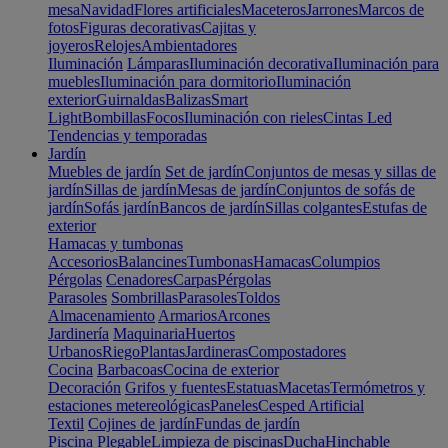
mesa
Navidad
Flores artificiales
Maceteros
Jarrones
Marcos de
fotos
Figuras decorativas
Cajitas y
joyeros
Relojes
Ambientadores
Iluminación
Lámparas
Iluminación decorativa
Iluminación para
muebles
Iluminación para dormitorio
Iluminación
exterior
Guirnaldas
Balizas
Smart
Light
Bombillas
Focos
Iluminación con rieles
Cintas Led
Tendencias y temporadas
Jardín
Muebles de jardín
Set de jardín
Conjuntos de mesas y sillas de
jardín
Sillas de jardín
Mesas de jardín
Conjuntos de sofás de
jardín
Sofás jardín
Bancos de jardín
Sillas colgantes
Estufas de
exterior
Hamacas y tumbonas
Accesorios
Balancines
Tumbonas
Hamacas
Columpios
Pérgolas
Cenadores
Carpas
Pérgolas
Parasoles
Sombrillas
Parasoles
Toldos
Almacenamiento
Armarios
Arcones
Jardinería
Maquinaria
Huertos
Urbanos
Riego
Plantas
Jardineras
Compostadores
Cocina
Barbacoas
Cocina de exterior
Decoración
Grifos y fuentes
Estatuas
Macetas
Termómetros y
estaciones metereológicas
Paneles
Cesped Artificial
Textil
Cojines de jardín
Fundas de jardín
Piscina
Plegable
Limpieza de piscinas
Ducha
Hinchable