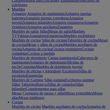
Complementos para colchones
Almohadas
Protectores de
colchones
Muebles
Armarios
Armarios de matrimonio
Armarios puertas
batientes
Armarios puertas correderas
Armarios
juvenil
Armarios infantiles
Armarios esquineros
Armarios
vestidores
Armarios auxiliares
Zapateros
Muebles de salón
Sillas
Mesas de salón
Muebles
TV
Vitrinas
Aparadores
Estanterias
Muebles recibidores
Muebles de cocina
Sillas de cocinas
Taburetes de cocina
Mesas
de cocina
Mesas y sillas de cocina
Muebles auxiliares de
cocina
Armarios de cocina
Cocinas modulares
Cocinas
completas
Cocinas a medida
Muebles de dormitorio
Camas matrimonio
Cabeceros de
matrimonio
Armarios de matrimonio
Mesitas de
noche
Comodas
Muebles de dormitorio juvenil
Muebles de oficina y teletrabajo
Escritorios
Sillas de
escritorio
Estanterías
Muebles de Gaming
Sillas gaming
Escritorios gaming
Sillas
Taburetes
Bancos
Sillas de comedor
Sillas
infantiles
Complementos para sillas
Mesas
Conjuntos de mesas y sillas
Mesas extensibles
Mesas
altas
Mesas multiusos
Cocina
Muebles de cocina
Muebles auxiliares de cocina
Armarios de