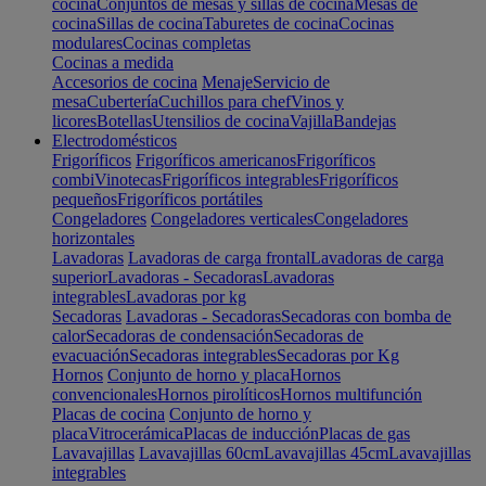
cocina
Conjuntos de mesas y sillas de cocina
Mesas de
cocina
Sillas de cocina
Taburetes de cocina
Cocinas
modulares
Cocinas completas
Cocinas a medida
Accesorios de cocina
Menaje
Servicio de
mesa
Cubertería
Cuchillos para chef
Vinos y
licores
Botellas
Utensilios de cocina
Vajilla
Bandejas
Electrodomésticos
Frigoríficos
Frigoríficos americanos
Frigoríficos
combi
Vinotecas
Frigoríficos integrables
Frigoríficos
pequeños
Frigoríficos portátiles
Congeladores
Congeladores verticales
Congeladores
horizontales
Lavadoras
Lavadoras de carga frontal
Lavadoras de carga
superior
Lavadoras - Secadoras
Lavadoras
integrables
Lavadoras por kg
Secadoras
Lavadoras - Secadoras
Secadoras con bomba de
calor
Secadoras de condensación
Secadoras de
evacuación
Secadoras integrables
Secadoras por Kg
Hornos
Conjunto de horno y placa
Hornos
convencionales
Hornos pirolíticos
Hornos multifunción
Placas de cocina
Conjunto de horno y
placa
Vitrocerámica
Placas de inducción
Placas de gas
Lavavajillas
Lavavajillas 60cm
Lavavajillas 45cm
Lavavajillas
integrables