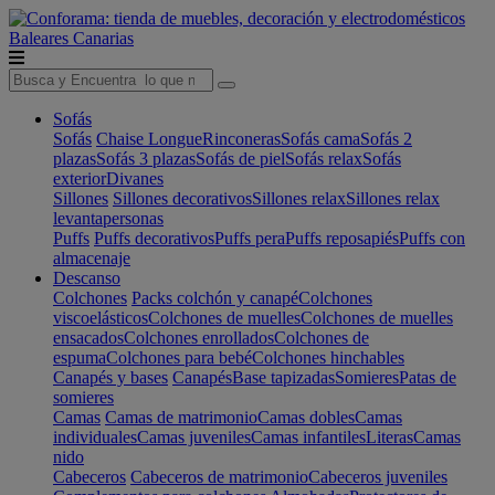
Baleares
Canarias
Sofás
Sofás
Chaise Longue
Rinconeras
Sofás cama
Sofás 2
plazas
Sofás 3 plazas
Sofás de piel
Sofás relax
Sofás
exterior
Divanes
Sillones
Sillones decorativos
Sillones relax
Sillones relax
levantapersonas
Puffs
Puffs decorativos
Puffs pera
Puffs reposapiés
Puffs con
almacenaje
Descanso
Colchones
Packs colchón y canapé
Colchones
viscoelásticos
Colchones de muelles
Colchones de muelles
ensacados
Colchones enrollados
Colchones de
espuma
Colchones para bebé
Colchones hinchables
Canapés y bases
Canapés
Base tapizadas
Somieres
Patas de
somieres
Camas
Camas de matrimonio
Camas dobles
Camas
individuales
Camas juveniles
Camas infantiles
Literas
Camas
nido
Cabeceros
Cabeceros de matrimonio
Cabeceros juveniles