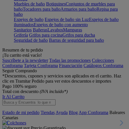
Muebles de baño
Botiquines
Conjuntos de muebles para
baño
Tocadores para baño
Armarios para baño
Repisa para
baño
Espejos de baño
Espejos de baño sin Luz
Espejos de baño
iluminados
Espejos de baño con aumento
Sanitarios
Bañeras
Lavabos
Mamparas
Grifería
Grifos para cocina
Grifos para ducha
Seguridad de baño
Barras de seguridad para baño
Resumen de tu pedido
¡Tu carrito está vacío!
Suscríbete a la newsletter
Todas las promociones
Colecciones
Conforama
Tarjeta Conforama
Financiación
Catálogos Conforama
Seguir Comprando
*Descuentos, cupones y servicios son aplicados en el carrito. Haz
clic en Tramitar Pedido para ver estos descuentos e importes
Pago 100% seguro
Total con descuento
(IVA incluido*)
Ir Al Carrito
Estado de mi pedido
Tiendas
Ayuda
Blog
App Conforama
Baleares
Canarias
Precio Garantizado