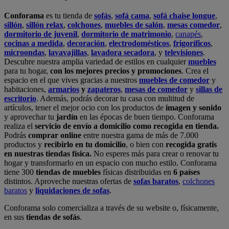
Conforama
es tu tienda de
sofás
,
sofá cama
,
sofá chaise longue
,
sillón
,
sillón relax
,
colchones
,
muebles de salón
,
mesas comedor
,
dormitorio de juvenil
,
dormitorio de matrimonio
,
canapés
,
cocinas a medida
,
decoración
,
electrodomésticos
,
frigoríficos
,
microondas
,
lavavajillas
,
lavadora secadora
, y
televisiones
.
Descubre nuestra amplia variedad de estilos en cualquier
muebles
para tu hogar,
con los mejores precios y promociones
. Crea el
espacio en el que vives gracias a nuestros
muebles de comedor
y
habitaciones,
armarios
y
zapateros
,
mesas de comedor
y
sillas de
escritorio
. Además, podrás decorar tu casa con multitud de
artículos, tener el mejor ocio con los productos de
imagen y sonido
y aprovechar tu
jardín
en las épocas de buen tiempo. Conforama
realiza el
servicio de envío a domicilio como recogida en tienda.
Podrás
comprar online
entre nuestra gama de más de 7.000
productos y
recibirlo en tu domicilio
, o bien con
recogida gratis
en nuestras tiendas física.
No esperes más para crear o renovar tu
hogar y transformarlo en un espacio con mucho estilo. Conforama
tiene 300
tiendas de muebles
físicas distribuidas en
6 países
distintos. Aproveche nuestras ofertas de
sofas baratos
,
colchones
baratos
y
liquidaciones de sofas
.
Conforama solo comercializa a través de su website o, físicamente,
en sus
tiendas de sofás
.