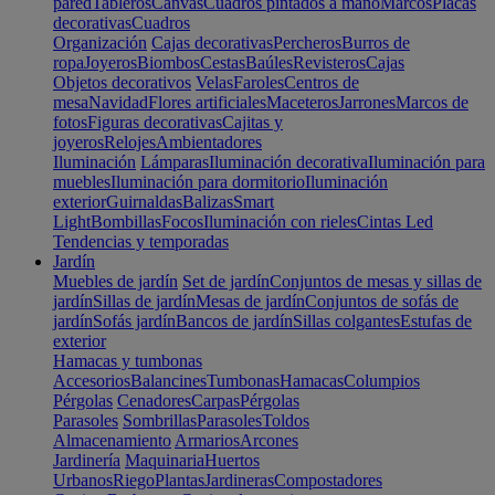
pared
Tableros
Canvas
Cuadros pintados a mano
Marcos
Placas
decorativas
Cuadros
Organización
Cajas decorativas
Percheros
Burros de
ropa
Joyeros
Biombos
Cestas
Baúles
Revisteros
Cajas
Objetos decorativos
Velas
Faroles
Centros de
mesa
Navidad
Flores artificiales
Maceteros
Jarrones
Marcos de
fotos
Figuras decorativas
Cajitas y
joyeros
Relojes
Ambientadores
Iluminación
Lámparas
Iluminación decorativa
Iluminación para
muebles
Iluminación para dormitorio
Iluminación
exterior
Guirnaldas
Balizas
Smart
Light
Bombillas
Focos
Iluminación con rieles
Cintas Led
Tendencias y temporadas
Jardín
Muebles de jardín
Set de jardín
Conjuntos de mesas y sillas de
jardín
Sillas de jardín
Mesas de jardín
Conjuntos de sofás de
jardín
Sofás jardín
Bancos de jardín
Sillas colgantes
Estufas de
exterior
Hamacas y tumbonas
Accesorios
Balancines
Tumbonas
Hamacas
Columpios
Pérgolas
Cenadores
Carpas
Pérgolas
Parasoles
Sombrillas
Parasoles
Toldos
Almacenamiento
Armarios
Arcones
Jardinería
Maquinaria
Huertos
Urbanos
Riego
Plantas
Jardineras
Compostadores