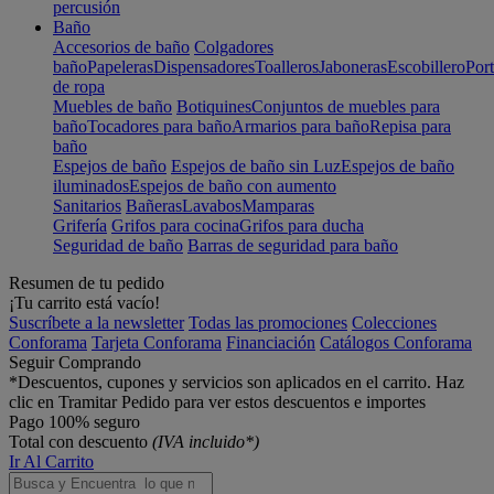
percusión
Baño
Accesorios de baño
Colgadores
baño
Papeleras
Dispensadores
Toalleros
Jaboneras
Escobillero
Port
de ropa
Muebles de baño
Botiquines
Conjuntos de muebles para
baño
Tocadores para baño
Armarios para baño
Repisa para
baño
Espejos de baño
Espejos de baño sin Luz
Espejos de baño
iluminados
Espejos de baño con aumento
Sanitarios
Bañeras
Lavabos
Mamparas
Grifería
Grifos para cocina
Grifos para ducha
Seguridad de baño
Barras de seguridad para baño
Resumen de tu pedido
¡Tu carrito está vacío!
Suscríbete a la newsletter
Todas las promociones
Colecciones
Conforama
Tarjeta Conforama
Financiación
Catálogos Conforama
Seguir Comprando
*Descuentos, cupones y servicios son aplicados en el carrito. Haz
clic en Tramitar Pedido para ver estos descuentos e importes
Pago 100% seguro
Total con descuento
(IVA incluido*)
Ir Al Carrito