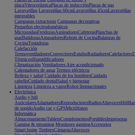
placa
Vitrocerámica
Placas de inducción
Placas de gas
Lavavajillas
Lavavajillas 60cm
Lavavajillas 45cm
Lavavajillas
integrables
Campanas extractoras
Campanas decorativas
Pequeños electrodomésticos
Microondas
Freidoras
Aspiradores
Cafeteras
Planchas de
asar
Batidoras
Amasadores
Robots de Cocina
Balanzas de
Cocina
Tostadoras
Calefacción
Termoventiladores
Convectores
Estufas
Radiadores
Calefactores
D
Térmicos
Humidificadores
Climatización
Ventiladores
Aire acondicionado
Calentadores de agua
Termos eléctricos
Belleza y salud
Cuidado de los hombres
Cuidado
cabello
Cuidado dental
Salud y bienestar
Limpieza
Limpieza a vapor
Robot limpiacristales
Electrónica
Audio y hifi
Auriculares
Adaptadores
Reproductores
Radios
Altavoces
Hifi
Bar
de sonido
Audio car y GPS
Micrófonos
Informática
Almacenamiento
Tablets
Complementos
Portátiles
Impresoras
Gaming & streaming
Monitores gaming
Accesorios
Smart home
Timbres
Cámaras
Altavoces