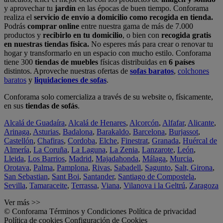
y aprovechar tu
jardín
en las épocas de buen tiempo. Conforama
realiza el
servicio de envío a domicilio como recogida en tienda.
Podrás
comprar online
entre nuestra gama de más de 7.000
productos y
recibirlo en tu domicilio
, o bien con
recogida gratis
en nuestras tiendas física.
No esperes más para crear o renovar tu
hogar y transformarlo en un espacio con mucho estilo. Conforama
tiene 300
tiendas de muebles
físicas distribuidas en
6 países
distintos. Aproveche nuestras ofertas de
sofas baratos
,
colchones
baratos
y
liquidaciones de sofas
.
Conforama solo comercializa a través de su website o, físicamente,
en sus
tiendas de sofás
.
Alcalá de Guadaíra
,
Alcalá de Henares
,
Alcorcón
,
Alfafar
,
Alicante
,
Arinaga
,
Asturias
,
Badalona
,
Barakaldo
,
Barcelona
,
Burjassot
,
Castellón
,
Chafiras
,
Cordoba
,
Elche
,
Finestrat
,
Granada
,
Huércal de
Almería
,
La Coruña
,
La Laguna
,
La Zenia
,
Lanzarote
,
León
,
Lleida
,
Los Barrios
,
Madrid
,
Majadahonda
,
Málaga
,
Murcia
,
Orotava
,
Palma
,
Pamplona
,
Rivas
,
Sabadell
,
Sagunto
,
Salt, Girona
,
San Sebastian
,
Sant Boi
,
Santander
,
Santiago de Compostela
,
Sevilla
,
Tamaraceite
,
Terrassa
,
Viana
,
Vilanova i la Geltrú
,
Zaragoza
Ver más >>
© Conforama
Términos y Condiciones
Política de privacidad
Política de cookies
Configuración de Cookies