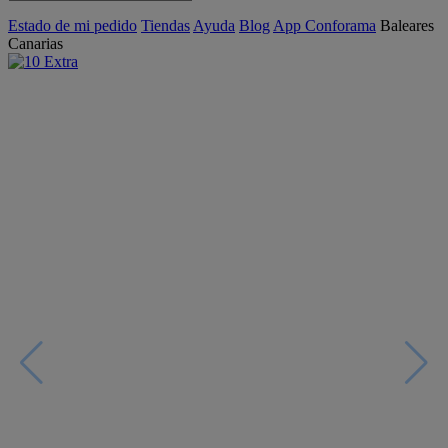
Estado de mi pedido
Tiendas
Ayuda
Blog
App Conforama
Baleares
Canarias