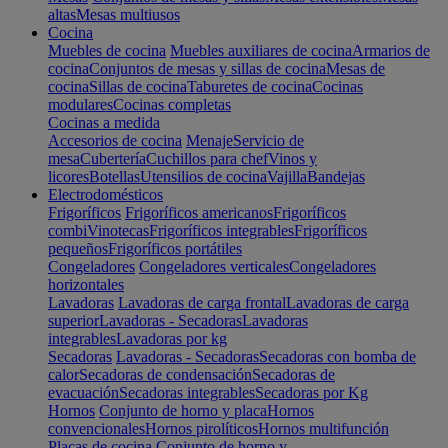
altas
Mesas multiusos
Cocina
Muebles de cocina
Muebles auxiliares de cocina
Armarios de
cocina
Conjuntos de mesas y sillas de cocina
Mesas de
cocina
Sillas de cocina
Taburetes de cocina
Cocinas
modulares
Cocinas completas
Cocinas a medida
Accesorios de cocina
Menaje
Servicio de
mesa
Cubertería
Cuchillos para chef
Vinos y
licores
Botellas
Utensilios de cocina
Vajilla
Bandejas
Electrodomésticos
Frigoríficos
Frigoríficos americanos
Frigoríficos
combi
Vinotecas
Frigoríficos integrables
Frigoríficos
pequeños
Frigoríficos portátiles
Congeladores
Congeladores verticales
Congeladores
horizontales
Lavadoras
Lavadoras de carga frontal
Lavadoras de carga
superior
Lavadoras - Secadoras
Lavadoras
integrables
Lavadoras por kg
Secadoras
Lavadoras - Secadoras
Secadoras con bomba de
calor
Secadoras de condensación
Secadoras de
evacuación
Secadoras integrables
Secadoras por Kg
Hornos
Conjunto de horno y placa
Hornos
convencionales
Hornos pirolíticos
Hornos multifunción
Placas de cocina
Conjunto de horno y