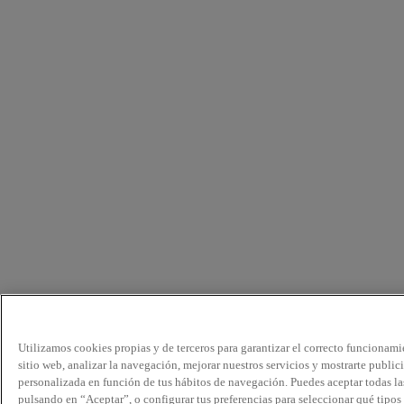
Utilizamos cookies propias y de terceros para garantizar el correcto funcionami
sitio web, analizar la navegación, mejorar nuestros servicios y mostrarte public
personalizada en función de tus hábitos de navegación. Puedes aceptar todas la
pulsando en “Aceptar”, o configurar tus preferencias para seleccionar qué tipos