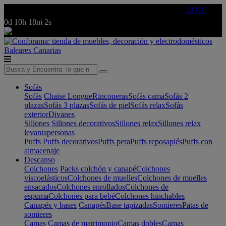
🔵Cambia tu electro con
-10% EXTRA
de descuento ☑️
AQUÍ
0d
10h
18m
2s
Baleares
Canarias
Sofás
Sofás
Chaise Longue
Rinconeras
Sofás cama
Sofás 2
plazas
Sofás 3 plazas
Sofás de piel
Sofás relax
Sofás
exterior
Divanes
Sillones
Sillones decorativos
Sillones relax
Sillones relax
levantapersonas
Puffs
Puffs decorativos
Puffs pera
Puffs reposapiés
Puffs con
almacenaje
Descanso
Colchones
Packs colchón y canapé
Colchones
viscoelásticos
Colchones de muelles
Colchones de muelles
ensacados
Colchones enrollados
Colchones de
espuma
Colchones para bebé
Colchones hinchables
Canapés y bases
Canapés
Base tapizadas
Somieres
Patas de
somieres
Camas
Camas de matrimonio
Camas dobles
Camas