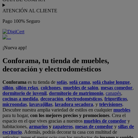
ATENCIÓN AL CLIENTE
Pago 100% Seguro
¡Nueva app!
Conforama, tu tienda de muebles,
decoración y electrodomésticos
Conforama
es tu tienda de
sofás
,
sofá cama
,
sofá chaise longue
,
sillón
,
sillón relax
,
colchones
,
muebles de salón
,
mesas comedor
,
dormitorio de juvenil
,
dormitorio de matrimonio
,
canapés
,
cocinas a medida
,
decoración
,
electrodomésticos
,
frigoríficos
,
microondas
,
lavavajillas
,
lavadora secadora
, y
televisiones
.
Descubre nuestra amplia variedad de estilos en cualquier
muebles
para tu hogar,
con los mejores precios y promociones
. Crea el
espacio en el que vives gracias a nuestros
muebles de comedor
y
habitaciones,
armarios
y
zapateros
,
mesas de comedor
y
sillas de
escritorio
. Además, podrás decorar tu casa con multitud de
artículos, tener el mejor ocio con los productos de
imagen y sonido