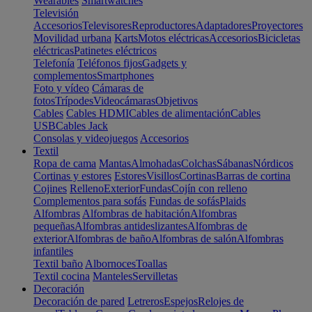
Wearables
Smartwatches
Televisión
Accesorios
Televisores
Reproductores
Adaptadores
Proyectores
Movilidad urbana
Karts
Motos eléctricas
Accesorios
Bicicletas
eléctricas
Patinetes eléctricos
Telefonía
Teléfonos fijos
Gadgets y
complementos
Smartphones
Foto y vídeo
Cámaras de
fotos
Trípodes
Videocámaras
Objetivos
Cables
Cables HDMI
Cables de alimentación
Cables
USB
Cables Jack
Consolas y videojuegos
Accesorios
Textil
Ropa de cama
Mantas
Almohadas
Colchas
Sábanas
Nórdicos
Cortinas y estores
Estores
Visillos
Cortinas
Barras de cortina
Cojines
Relleno
Exterior
Fundas
Cojín con relleno
Complementos para sofás
Fundas de sofás
Plaids
Alfombras
Alfombras de habitación
Alfombras
pequeñas
Alfombras antideslizantes
Alfombras de
exterior
Alfombras de baño
Alfombras de salón
Alfombras
infantiles
Textil baño
Albornoces
Toallas
Textil cocina
Manteles
Servilletas
Decoración
Decoración de pared
Letreros
Espejos
Relojes de