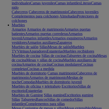
individuales
Camas juveniles
Camas infantiles
Literas
Camas
nido
Cabeceros
Cabeceros de matrimonio
Cabeceros juveniles
Complementos para colchones
Almohadas
Protectores de
colchones
Muebles
Armarios
Armarios de matrimonio
Armarios puertas
batientes
Armarios puertas correderas
Armarios
juvenil
Armarios infantiles
Armarios esquineros
Armarios
vestidores
Armarios auxiliares
Zapateros
Muebles de salón
Sillas
Mesas de salón
Muebles
TV
Vitrinas
Aparadores
Estanterias
Muebles recibidores
Muebles de cocina
Sillas de cocinas
Taburetes de cocina
Mesas
de cocina
Mesas y sillas de cocina
Muebles auxiliares de
cocina
Armarios de cocina
Cocinas modulares
Cocinas
completas
Cocinas a medida
Muebles de dormitorio
Camas matrimonio
Cabeceros de
matrimonio
Armarios de matrimonio
Mesitas de
noche
Comodas
Muebles de dormitorio juvenil
Muebles de oficina y teletrabajo
Escritorios
Sillas de
escritorio
Estanterías
Muebles de Gaming
Sillas gaming
Escritorios gaming
Sillas
Taburetes
Bancos
Sillas de comedor
Sillas
infantiles
Complementos para sillas
Mesas
Conjuntos de mesas y sillas
Mesas extensibles
Mesas