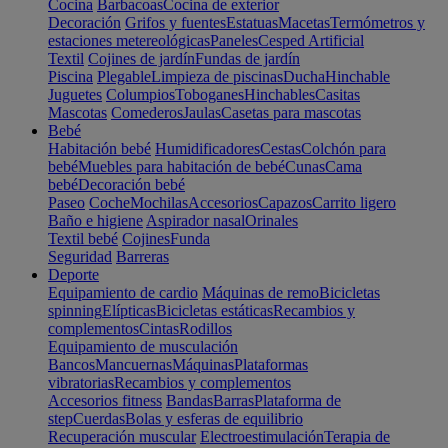
Cocina
Barbacoas
Cocina de exterior
Decoración
Grifos y fuentes
Estatuas
Macetas
Termómetros y
estaciones metereológicas
Paneles
Cesped Artificial
Textil
Cojines de jardín
Fundas de jardín
Piscina
Plegable
Limpieza de piscinas
Ducha
Hinchable
Juguetes
Columpios
Toboganes
Hinchables
Casitas
Mascotas
Comederos
Jaulas
Casetas para mascotas
Bebé
Habitación bebé
Humidificadores
Cestas
Colchón para
bebé
Muebles para habitación de bebé
Cunas
Cama
bebé
Decoración bebé
Paseo
Coche
Mochilas
Accesorios
Capazos
Carrito ligero
Baño e higiene
Aspirador nasal
Orinales
Textil bebé
Cojines
Funda
Seguridad
Barreras
Deporte
Equipamiento de cardio
Máquinas de remo
Bicicletas
spinning
Elípticas
Bicicletas estáticas
Recambios y
complementos
Cintas
Rodillos
Equipamiento de musculación
Bancos
Mancuernas
Máquinas
Plataformas
vibratorias
Recambios y complementos
Accesorios fitness
Bandas
Barras
Plataforma de
step
Cuerdas
Bolas y esferas de equilibrio
Recuperación muscular
Electroestimulación
Terapia de