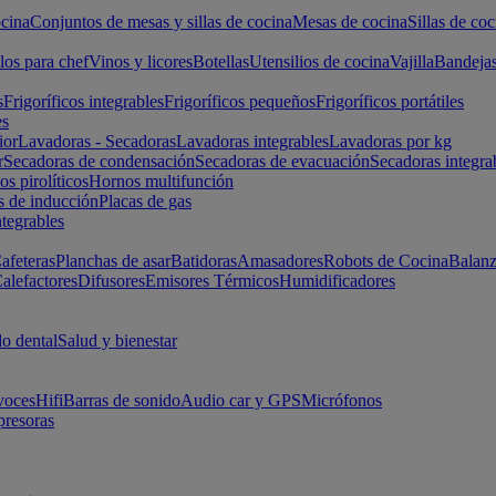
cina
Conjuntos de mesas y sillas de cocina
Mesas de cocina
Sillas de coc
los para chef
Vinos y licores
Botellas
Utensilios de cocina
Vajilla
Bandeja
s
Frigoríficos integrables
Frigoríficos pequeños
Frigoríficos portátiles
es
ior
Lavadoras - Secadoras
Lavadoras integrables
Lavadoras por kg
r
Secadoras de condensación
Secadoras de evacuación
Secadoras integra
s pirolíticos
Hornos multifunción
s de inducción
Placas de gas
ntegrables
afeteras
Planchas de asar
Batidoras
Amasadores
Robots de Cocina
Balanz
alefactores
Difusores
Emisores Térmicos
Humidificadores
o dental
Salud y bienestar
voces
Hifi
Barras de sonido
Audio car y GPS
Micrófonos
presoras