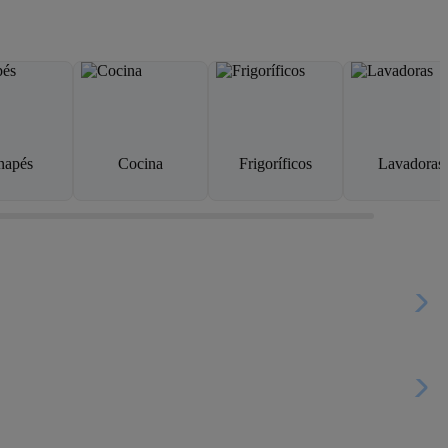
napés
Cocina
Frigoríficos
Lavadoras