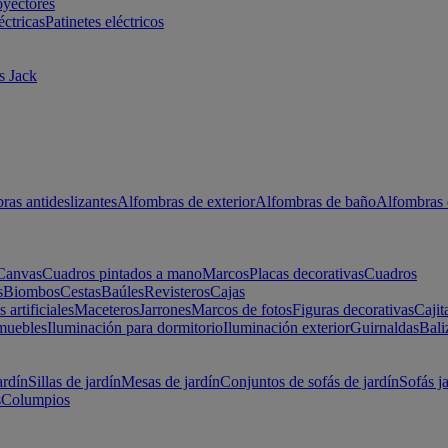
oyectores
éctricas
Patinetes eléctricos
s Jack
ras antideslizantes
Alfombras de exterior
Alfombras de baño
Alfombras 
Canvas
Cuadros pintados a mano
Marcos
Placas decorativas
Cuadros
s
Biombos
Cestas
Baúles
Revisteros
Cajas
s artificiales
Maceteros
Jarrones
Marcos de fotos
Figuras decorativas
Cajit
muebles
Iluminación para dormitorio
Iluminación exterior
Guirnaldas
Bali
ardín
Sillas de jardín
Mesas de jardín
Conjuntos de sofás de jardín
Sofás j
s
Columpios