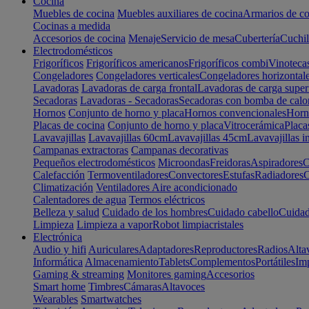
Cocina
Muebles de cocina
Muebles auxiliares de cocina
Armarios de co
Cocinas a medida
Accesorios de cocina
Menaje
Servicio de mesa
Cubertería
Cuchil
Electrodomésticos
Frigoríficos
Frigoríficos americanos
Frigoríficos combi
Vinoteca
Congeladores
Congeladores verticales
Congeladores horizontal
Lavadoras
Lavadoras de carga frontal
Lavadoras de carga super
Secadoras
Lavadoras - Secadoras
Secadoras con bomba de calo
Hornos
Conjunto de horno y placa
Hornos convencionales
Horno
Placas de cocina
Conjunto de horno y placa
Vitrocerámica
Placa
Lavavajillas
Lavavajillas 60cm
Lavavajillas 45cm
Lavavajillas i
Campanas extractoras
Campanas decorativas
Pequeños electrodomésticos
Microondas
Freidoras
Aspiradores
C
Calefacción
Termoventiladores
Convectores
Estufas
Radiadores
C
Climatización
Ventiladores
Aire acondicionado
Calentadores de agua
Termos eléctricos
Belleza y salud
Cuidado de los hombres
Cuidado cabello
Cuidad
Limpieza
Limpieza a vapor
Robot limpiacristales
Electrónica
Audio y hifi
Auriculares
Adaptadores
Reproductores
Radios
Alta
Informática
Almacenamiento
Tablets
Complementos
Portátiles
Im
Gaming & streaming
Monitores gaming
Accesorios
Smart home
Timbres
Cámaras
Altavoces
Wearables
Smartwatches