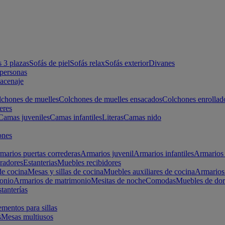
s 3 plazas
Sofás de piel
Sofás relax
Sofás exterior
Divanes
apersonas
macenaje
chones de muelles
Colchones de muelles ensacados
Colchones enrollad
eres
Camas juveniles
Camas infantiles
Literas
Camas nido
ones
marios puertas correderas
Armarios juvenil
Armarios infantiles
Armarios 
radores
Estanterias
Muebles recibidores
e cocina
Mesas y sillas de cocina
Muebles auxiliares de cocina
Armarios
onio
Armarios de matrimonio
Mesitas de noche
Comodas
Muebles de dor
tanterías
entos para sillas
s
Mesas multiusos