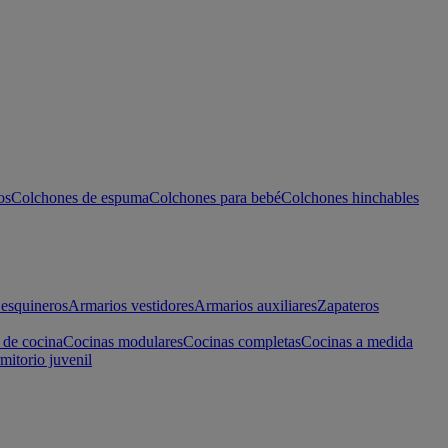
os
Colchones de espuma
Colchones para bebé
Colchones hinchables
esquineros
Armarios vestidores
Armarios auxiliares
Zapateros
 de cocina
Cocinas modulares
Cocinas completas
Cocinas a medida
mitorio juvenil