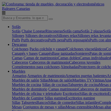
Baleares
Canarias
Sofás
Sofás
Chaise Longue
Rinconeras
Sofás cama
Sofás 2 plazas
Sofá
Sillones
Sillones decorativos
Sillones relax
Sillones relax levant
Puffs
Puffs decorativos
Puffs pera
Puffs reposapiés
Puffs con al
Descanso
Colchones
Packs colchón y canapé
Colchones viscoelásticos
Col
Canapés y bases
Canapés
Base tapizadas
Somieres
Patas de somi
Camas
Camas de matrimonio
Camas dobles
Camas individuales
Cabeceros
Cabeceros de matrimonio
Cabeceros juveniles
Complementos para colchones
Almohadas
Protectores de colch
Muebles
Armarios
Armarios de matrimonio
Armarios puertas batientes
Ar
Muebles de salón
Sillas
Mesas de salón
Muebles TV
Vitrinas
Apa
Muebles de cocina
Sillas de cocinas
Taburetes de cocina
Mesas d
Muebles de dormitorio
Camas matrimonio
Cabeceros de matrim
Muebles de oficina y teletrabajo
Escritorios
Sillas de escritorio
Es
Muebles de Gaming
Sillas gaming
Escritorios gaming
Sillas
Taburetes
Bancos
Sillas de comedor
Sillas infantiles
Complem
Mesas
Conjuntos de mesas y sillas
Mesas extensibles
Mesas alta