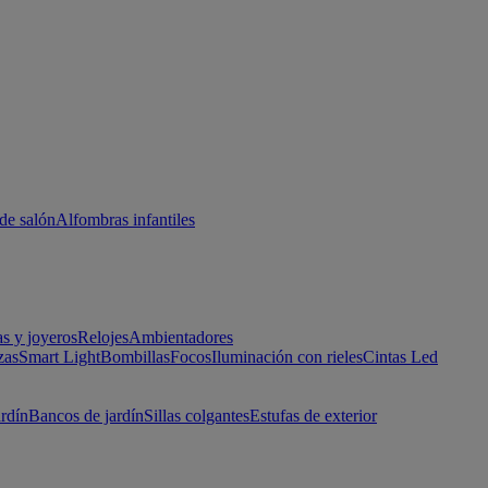
de salón
Alfombras infantiles
as y joyeros
Relojes
Ambientadores
zas
Smart Light
Bombillas
Focos
Iluminación con rieles
Cintas Led
ardín
Bancos de jardín
Sillas colgantes
Estufas de exterior