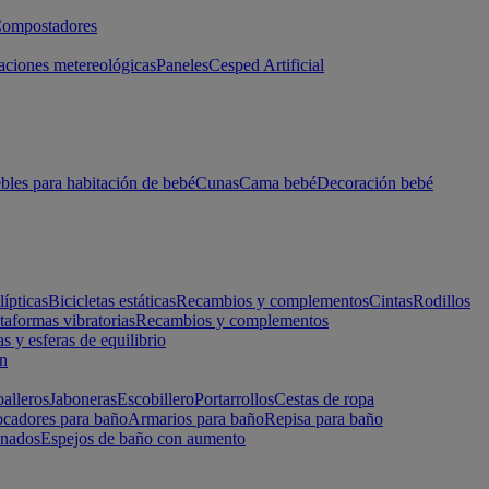
ompostadores
aciones metereológicas
Paneles
Cesped Artificial
les para habitación de bebé
Cunas
Cama bebé
Decoración bebé
lípticas
Bicicletas estáticas
Recambios y complementos
Cintas
Rodillos
taformas vibratorias
Recambios y complementos
s y esferas de equilibrio
ón
alleros
Jaboneras
Escobillero
Portarrollos
Cestas de ropa
cadores para baño
Armarios para baño
Repisa para baño
inados
Espejos de baño con aumento