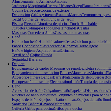
Almacenamiento
Armarios
Arcones
Jardinería
Maquinaria
Huertos Urbanos
Riego
Plantas
Jardineras
C
Cocina
Barbacoas
Cocina de exterior
Decoración
Grifos y fuentes
Estatuas
Macetas
Termómetros y est
Textil
Cojines de jardín
Fundas de jardín
Piscina
Plegable
Limpieza de piscinas
Ducha
Hinchable
Juguetes
Columpios
Toboganes
Hinchables
Casitas
Mascotas
Comederos
Jaulas
Casetas para mascotas
Bebé
Habitación bebé
Humidificadores
Cestas
Colchón para bebé
Mueb
Paseo
Coche
Mochilas
Accesorios
Capazos
Carrito ligero
Baño e higiene
Aspirador nasal
Orinales
Textil bebé
Cojines
Funda
Seguridad
Barreras
Deporte
Equipamiento de cardio
Máquinas de remo
Bicicletas spinning
E
Equipamiento de musculación
Bancos
Mancuernas
Máquinas
Pla
Accesorios fitness
Bandas
Barras
Plataforma de step
Cuerdas
Bola
Recuperación muscular
Electroestimulación
Terapia de percusi
Baño
Accesorios de baño
Colgadores baño
Papeleras
Dispensadores
To
Muebles de baño
Botiquines
Conjuntos de muebles para baño
To
Espejos de baño
Espejos de baño sin Luz
Espejos de baño ilum
Sanitarios
Bañeras
Lavabos
Mamparas
Grifería
Grifos para cocina
Grifos para ducha