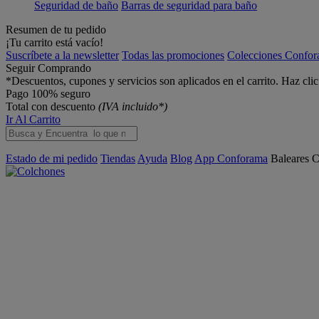
Seguridad de baño
Barras de seguridad para baño
Resumen de tu pedido
¡Tu carrito está vacío!
Suscríbete a la newsletter
Todas las promociones
Colecciones Confo
Seguir Comprando
*Descuentos, cupones y servicios son aplicados en el carrito. Haz cli
Pago 100% seguro
Total con descuento
(IVA incluido*)
Ir Al Carrito
Estado de mi pedido
Tiendas
Ayuda
Blog
App Conforama
Baleares
C