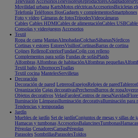
Televisión
Accesorios
Televisores
Reproductores
Adaptadores
Pr
Movilidad urbana
Karts
Motos eléctricas
Accesorios
Bicicletas el
Telefonía
Teléfonos fijos
Gadgets y complementos
Smartphones
Foto y vídeo
Cámaras de fotos
Trípodes
Videocámaras
Cables
Cables HDMI
Cables de alimentación
Cables USB
Cable
Consolas y videojuegos
Accesorios
Textil
Ropa de cama
Mantas
Almohadas
Colchas
Sábanas
Nórdicos
Cortinas y estores
Estores
Visillos
Cortinas
Barras de cortina
Cojines
Relleno
Exterior
Fundas
Cojín con relleno
Complementos para sofás
Fundas de sofás
Plaids
Alfombras
Alfombras de habitación
Alfombras pequeñas
Alfomb
Textil baño
Albornoces
Toallas
Textil cocina
Manteles
Servilletas
Decoración
Decoración de pared
Letreros
Espejos
Relojes de pared
Tableros
Organización
Cajas decorativas
Percheros
Burros de ropa
Joyero
Objetos decorativos
Velas
Faroles
Centros de mesa
Navidad
Flore
Iluminación
Lámparas
Iluminación decorativa
Iluminación para 
Tendencias y temporadas
Jardín
Muebles de jardín
Set de jardín
Conjuntos de mesas y sillas de j
Hamacas y tumbonas
Accesorios
Balancines
Tumbonas
Hamaca
Pérgolas
Cenadores
Carpas
Pérgolas
Parasoles
Sombrillas
Parasoles
Toldos