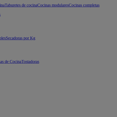
ina
Taburetes de cocina
Cocinas modulares
Cocinas completas
s
bles
Secadoras por Kg
as de Cocina
Tostadoras