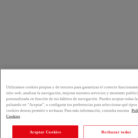
Utilizamos cookies propias y de terceros para garantizar el correcto funcionami
sitio web, analizar la navegación, mejorar nuestros servicios y mostrarte public
personalizada en función de tus hábitos de navegación. Puedes aceptar todas la
pulsando en “Aceptar”, o configurar tus preferencias para seleccionar qué tipos
cookies deseas permitir o rechazar. Para más información, consulta nuestra
Pol
Cookies
Aceptar Cookies
Rechazar todas