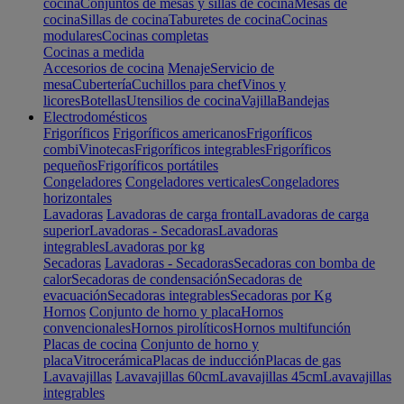
cocina
Conjuntos de mesas y sillas de cocina
Mesas de
cocina
Sillas de cocina
Taburetes de cocina
Cocinas
modulares
Cocinas completas
Cocinas a medida
Accesorios de cocina
Menaje
Servicio de
mesa
Cubertería
Cuchillos para chef
Vinos y
licores
Botellas
Utensilios de cocina
Vajilla
Bandejas
Electrodomésticos
Frigoríficos
Frigoríficos americanos
Frigoríficos
combi
Vinotecas
Frigoríficos integrables
Frigoríficos
pequeños
Frigoríficos portátiles
Congeladores
Congeladores verticales
Congeladores
horizontales
Lavadoras
Lavadoras de carga frontal
Lavadoras de carga
superior
Lavadoras - Secadoras
Lavadoras
integrables
Lavadoras por kg
Secadoras
Lavadoras - Secadoras
Secadoras con bomba de
calor
Secadoras de condensación
Secadoras de
evacuación
Secadoras integrables
Secadoras por Kg
Hornos
Conjunto de horno y placa
Hornos
convencionales
Hornos pirolíticos
Hornos multifunción
Placas de cocina
Conjunto de horno y
placa
Vitrocerámica
Placas de inducción
Placas de gas
Lavavajillas
Lavavajillas 60cm
Lavavajillas 45cm
Lavavajillas
integrables