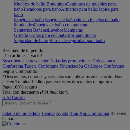
Muebles de baño
Botiquines
Conjuntos de muebles para
baño
Tocadores para baño
Armarios para baño
Repisa para
baño
Espejos de baño
Espejos de baño sin Luz
Espejos de baño
iluminados
Espejos de baño con aumento
Sanitarios
Bañeras
Lavabos
Mamparas
Grifería
Grifos para cocina
Grifos para ducha
Seguridad de baño
Barras de seguridad para baño
Resumen de tu pedido
¡Tu carrito está vacío!
Suscríbete a la newsletter
Todas las promociones
Colecciones
Conforama
Tarjeta Conforama
Financiación
Catálogos Conforama
Seguir Comprando
*Descuentos, cupones y servicios son aplicados en el carrito. Haz
clic en Tramitar Pedido para ver estos descuentos e importes
Pago 100% seguro
Total con descuento
(IVA incluido*)
Ir Al Carrito
Estado de mi pedido
Tiendas
Ayuda
Blog
App Conforama
Baleares
Canarias