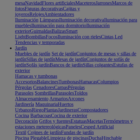
mesa
Navidad
Flores artificiales
Maceteros
Jarrones
Marcos de
fotos
Figuras decorativas
Cajitas y
joyeros
Relojes
Ambientadores
Iluminación
Lámparas
Iluminación decorativa
Iluminación para
muebles
Iluminación para dormitorio
Iluminación
exterior
Guirnaldas
Balizas
Smart
Light
Bombillas
Focos
Iluminación con rieles
Cintas Led
Tendencias y temporadas
Jardín
Muebles de jardín
Set de jardín
Conjuntos de mesas y sillas de
jardín
Sillas de jardín
Mesas de jardín
Conjuntos de sofás de
jardín
Sofás jardín
Bancos de jardín
Sillas colgantes
Estufas de
exterior
Hamacas y tumbonas
Accesorios
Balancines
Tumbonas
Hamacas
Columpios
Pérgolas
Cenadores
Carpas
Pérgolas
Parasoles
Sombrillas
Parasoles
Toldos
Almacenamiento
Armarios
Arcones
Jardinería
Maquinaria
Huertos
Urbanos
Riego
Plantas
Jardineras
Compostadores
Cocina
Barbacoas
Cocina de exterior
Decoración
Grifos y fuentes
Estatuas
Macetas
Termómetros y
estaciones metereológicas
Paneles
Cesped Artificial
Textil
Cojines de jardín
Fundas de jardín
Piscina
Plegable
Limpieza de piscinas
Ducha
Hinchable