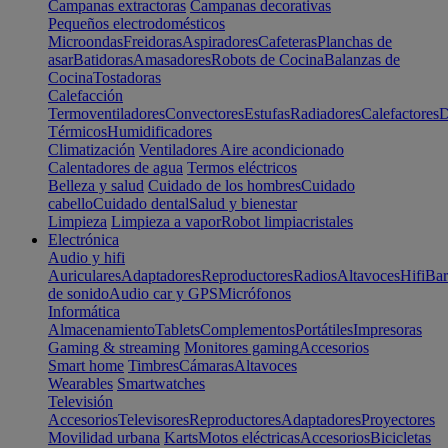
Campanas extractoras
Campanas decorativas
Pequeños electrodomésticos
Microondas
Freidoras
Aspiradores
Cafeteras
Planchas de
asar
Batidoras
Amasadores
Robots de Cocina
Balanzas de
Cocina
Tostadoras
Calefacción
Termoventiladores
Convectores
Estufas
Radiadores
Calefactores
D
Térmicos
Humidificadores
Climatización
Ventiladores
Aire acondicionado
Calentadores de agua
Termos eléctricos
Belleza y salud
Cuidado de los hombres
Cuidado
cabello
Cuidado dental
Salud y bienestar
Limpieza
Limpieza a vapor
Robot limpiacristales
Electrónica
Audio y hifi
Auriculares
Adaptadores
Reproductores
Radios
Altavoces
Hifi
Bar
de sonido
Audio car y GPS
Micrófonos
Informática
Almacenamiento
Tablets
Complementos
Portátiles
Impresoras
Gaming & streaming
Monitores gaming
Accesorios
Smart home
Timbres
Cámaras
Altavoces
Wearables
Smartwatches
Televisión
Accesorios
Televisores
Reproductores
Adaptadores
Proyectores
Movilidad urbana
Karts
Motos eléctricas
Accesorios
Bicicletas