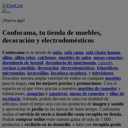
¡Nueva app!
Conforama, tu tienda de muebles,
decoración y electrodomésticos
Conforama
es tu tienda de
sofás
,
sofá cama
,
sofá chaise longue
,
sillón
,
sillón relax
,
colchones
,
muebles de salón
,
mesas comedor
,
dormitorio de juvenil
,
dormitorio de matrimonio
,
canapés
,
cocinas a medida
,
decoración
,
electrodomésticos
,
frigoríficos
,
microondas
,
lavavajillas
,
lavadora secadora
, y
televisiones
.
Descubre nuestra amplia variedad de estilos en cualquier
muebles
para tu hogar,
con los mejores precios y promociones
. Crea el
espacio en el que vives gracias a nuestros
muebles de comedor
y
habitaciones,
armarios
y
zapateros
,
mesas de comedor
y
sillas de
escritorio
. Además, podrás decorar tu casa con multitud de
artículos, tener el mejor ocio con los productos de
imagen y sonido
y aprovechar tu
jardín
en las épocas de buen tiempo. Conforama
realiza el
servicio de envío a domicilio como recogida en tienda.
Podrás
comprar online
entre nuestra gama de más de 7.000
productos y
recibirlo en tu domicilio
, o bien con
recogida gratis