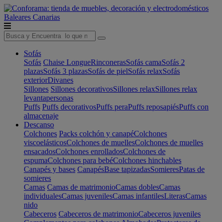
Baleares
Canarias
Sofás
Sofás
Chaise Longue
Rinconeras
Sofás cama
Sofás 2
plazas
Sofás 3 plazas
Sofás de piel
Sofás relax
Sofás
exterior
Divanes
Sillones
Sillones decorativos
Sillones relax
Sillones relax
levantapersonas
Puffs
Puffs decorativos
Puffs pera
Puffs reposapiés
Puffs con
almacenaje
Descanso
Colchones
Packs colchón y canapé
Colchones
viscoelásticos
Colchones de muelles
Colchones de muelles
ensacados
Colchones enrollados
Colchones de
espuma
Colchones para bebé
Colchones hinchables
Canapés y bases
Canapés
Base tapizadas
Somieres
Patas de
somieres
Camas
Camas de matrimonio
Camas dobles
Camas
individuales
Camas juveniles
Camas infantiles
Literas
Camas
nido
Cabeceros
Cabeceros de matrimonio
Cabeceros juveniles