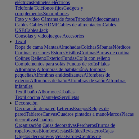
eléctricas
Patinetes eléctricos
Telefonía
Teléfonos fijos
Gadgets y
complementos
Smartphones
Foto y vídeo
Cámaras de fotos
Trípodes
Videocámaras
Cables
Cables HDMI
Cables de alimentación
Cables
USB
Cables Jack
Consolas y videojuegos
Accesorios
Textil
Ropa de cama
Mantas
Almohadas
Colchas
Sábanas
Nórdicos
Cortinas y estores
Estores
Visillos
Cortinas
Barras de cortina
Cojines
Relleno
Exterior
Fundas
Cojín con relleno
Complementos para sofás
Fundas de sofás
Plaids
Alfombras
Alfombras de habitación
Alfombras
pequeñas
Alfombras antideslizantes
Alfombras de
exterior
Alfombras de baño
Alfombras de salón
Alfombras
infantiles
Textil baño
Albornoces
Toallas
Textil cocina
Manteles
Servilletas
Decoración
Decoración de pared
Letreros
Espejos
Relojes de
pared
Tableros
Canvas
Cuadros pintados a mano
Marcos
Placas
decorativas
Cuadros
Organización
Cajas decorativas
Percheros
Burros de
ropa
Joyeros
Biombos
Cestas
Baúles
Revisteros
Cajas
Objetos decorativos
Velas
Faroles
Centros de