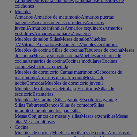
Complementos para colchones
Almohadas
Protectores de
colchones
Muebles
Armarios
Armarios de matrimonio
Armarios puertas
batientes
Armarios puertas correderas
Armarios
juvenil
Armarios infantiles
Armarios esquineros
Armarios
vestidores
Armarios auxiliares
Zapateros
Muebles de salón
Sillas
Mesas de salón
Muebles
TV
Vitrinas
Aparadores
Estanterias
Muebles recibidores
Muebles de cocina
Sillas de cocinas
Taburetes de cocina
Mesas
de cocina
Mesas y sillas de cocina
Muebles auxiliares de
cocina
Armarios de cocina
Cocinas modulares
Cocinas
completas
Cocinas a medida
Muebles de dormitorio
Camas matrimonio
Cabeceros de
matrimonio
Armarios de matrimonio
Mesitas de
noche
Comodas
Muebles de dormitorio juvenil
Muebles de oficina y teletrabajo
Escritorios
Sillas de
escritorio
Estanterías
Muebles de Gaming
Sillas gaming
Escritorios gaming
Sillas
Taburetes
Bancos
Sillas de comedor
Sillas
infantiles
Complementos para sillas
Mesas
Conjuntos de mesas y sillas
Mesas extensibles
Mesas
altas
Mesas multiusos
Cocina
Muebles de cocina
Muebles auxiliares de cocina
Armarios de