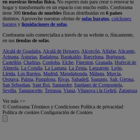
en nuestras tiendas física.
No esperes más para crear o renovar tu
hogar y transformarlo en un espacio con mucho estilo. Conforama
tiene 300
tiendas de muebles
físicas distribuidas en
6 países
distintos. Aproveche nuestras ofertas de
sofas baratos
,
colchones
baratos
y
liquidaciones de sofas
.
Conforama solo comercializa a través de su website o, físicamente,
en sus
tiendas de sofás
.
Alcalá de Guadaíra
,
Alcalá de Henares
,
Alcorcón
,
Alfafar
,
Alicante
,
Arinaga
,
Asturias
,
Badalona
,
Barakaldo
,
Barcelona
,
Burjassot
,
Castellón
,
Chafiras
,
Cordoba
,
Elche
,
Finestrat
,
Granada
,
Huércal de
Almería
,
La Coruña
,
La Laguna
,
La Zenia
,
Lanzarote
,
León
,
Lleida
,
Los Barrios
,
Madrid
,
Majadahonda
,
Málaga
,
Murcia
,
Orotava
,
Palma
,
Pamplona
,
Rivas
,
Sabadell
,
Sagunto
,
Salt, Girona
,
San Sebastian
,
Sant Boi
,
Santander
,
Santiago de Compostela
,
Sevilla
,
Tamaraceite
,
Terrassa
,
Viana
,
Vilanova i la Geltrú
,
Zaragoza
Ver más >>
© Conforama
Términos y Condiciones
Política de privacidad
Política de cookies
Configuración de Cookies