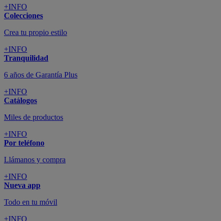
+INFO
Colecciones
Crea tu propio estilo
+INFO
Tranquilidad
6 años de Garantía Plus
+INFO
Catálogos
Miles de productos
+INFO
Por teléfono
Llámanos y compra
+INFO
Nueva app
Todo en tu móvil
+INFO