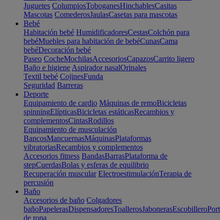
Juguetes
Columpios
Toboganes
Hinchables
Casitas
Mascotas
Comederos
Jaulas
Casetas para mascotas
Bebé
Habitación bebé
Humidificadores
Cestas
Colchón para
bebé
Muebles para habitación de bebé
Cunas
Cama
bebé
Decoración bebé
Paseo
Coche
Mochilas
Accesorios
Capazos
Carrito ligero
Baño e higiene
Aspirador nasal
Orinales
Textil bebé
Cojines
Funda
Seguridad
Barreras
Deporte
Equipamiento de cardio
Máquinas de remo
Bicicletas
spinning
Elípticas
Bicicletas estáticas
Recambios y
complementos
Cintas
Rodillos
Equipamiento de musculación
Bancos
Mancuernas
Máquinas
Plataformas
vibratorias
Recambios y complementos
Accesorios fitness
Bandas
Barras
Plataforma de
step
Cuerdas
Bolas y esferas de equilibrio
Recuperación muscular
Electroestimulación
Terapia de
percusión
Baño
Accesorios de baño
Colgadores
baño
Papeleras
Dispensadores
Toalleros
Jaboneras
Escobillero
Port
de ropa