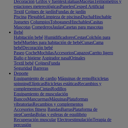
Decoración
Grifos y fuentes
Estatuas
Macetas
Termómetros y
estaciones metereológicas
Paneles
Cesped Artificial
Textil
Cojines de jardín
Fundas de jardín
Piscina
Plegable
Limpieza de piscinas
Ducha
Hinchable
Juguetes
Columpios
Toboganes
Hinchables
Casitas
Mascotas
Comederos
Jaulas
Casetas para mascotas
Bebé
Habitación bebé
Humidificadores
Cestas
Colchón para
bebé
Muebles para habitación de bebé
Cunas
Cama
bebé
Decoración bebé
Paseo
Coche
Mochilas
Accesorios
Capazos
Carrito ligero
Baño e higiene
Aspirador nasal
Orinales
Textil bebé
Cojines
Funda
Seguridad
Barreras
Deporte
Equipamiento de cardio
Máquinas de remo
Bicicletas
spinning
Elípticas
Bicicletas estáticas
Recambios y
complementos
Cintas
Rodillos
Equipamiento de musculación
Bancos
Mancuernas
Máquinas
Plataformas
vibratorias
Recambios y complementos
Accesorios fitness
Bandas
Barras
Plataforma de
step
Cuerdas
Bolas y esferas de equilibrio
Recuperación muscular
Electroestimulación
Terapia de
percusión