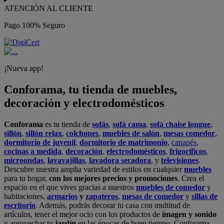
ATENCIÓN AL CLIENTE
Pago 100% Seguro
¡Nueva app!
Conforama, tu tienda de muebles,
decoración y electrodomésticos
Conforama
es tu tienda de
sofás
,
sofá cama
,
sofá chaise longue
,
sillón
,
sillón relax
,
colchones
,
muebles de salón
,
mesas comedor
,
dormitorio de juvenil
,
dormitorio de matrimonio
,
canapés
,
cocinas a medida
,
decoración
,
electrodomésticos
,
frigoríficos
,
microondas
,
lavavajillas
,
lavadora secadora
, y
televisiones
.
Descubre nuestra amplia variedad de estilos en cualquier
muebles
para tu hogar,
con los mejores precios y promociones
. Crea el
espacio en el que vives gracias a nuestros
muebles de comedor
y
habitaciones,
armarios
y
zapateros
,
mesas de comedor
y
sillas de
escritorio
. Además, podrás decorar tu casa con multitud de
artículos, tener el mejor ocio con los productos de
imagen y sonido
y aprovechar tu
jardín
en las épocas de buen tiempo. Conforama