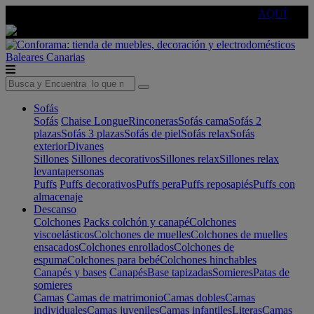
🔵Cambia tu electro con
-10% EXTRA
de descuento ☑️
AQUÍ
Baleares
Canarias
Sofás
Sofás
Chaise Longue
Rinconeras
Sofás cama
Sofás 2
plazas
Sofás 3 plazas
Sofás de piel
Sofás relax
Sofás
exterior
Divanes
Sillones
Sillones decorativos
Sillones relax
Sillones relax
levantapersonas
Puffs
Puffs decorativos
Puffs pera
Puffs reposapiés
Puffs con
almacenaje
Descanso
Colchones
Packs colchón y canapé
Colchones
viscoelásticos
Colchones de muelles
Colchones de muelles
ensacados
Colchones enrollados
Colchones de
espuma
Colchones para bebé
Colchones hinchables
Canapés y bases
Canapés
Base tapizadas
Somieres
Patas de
somieres
Camas
Camas de matrimonio
Camas dobles
Camas
individuales
Camas juveniles
Camas infantiles
Literas
Camas