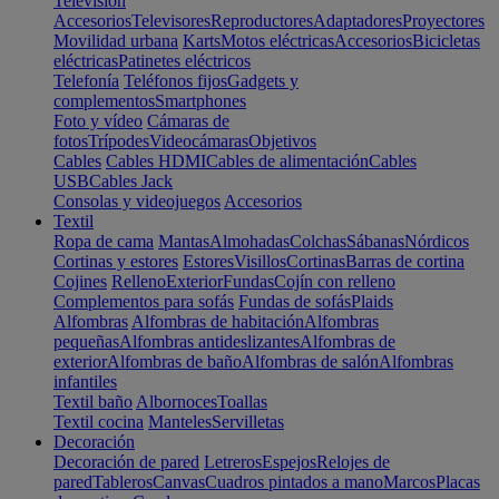
Televisión
Accesorios
Televisores
Reproductores
Adaptadores
Proyectores
Movilidad urbana
Karts
Motos eléctricas
Accesorios
Bicicletas
eléctricas
Patinetes eléctricos
Telefonía
Teléfonos fijos
Gadgets y
complementos
Smartphones
Foto y vídeo
Cámaras de
fotos
Trípodes
Videocámaras
Objetivos
Cables
Cables HDMI
Cables de alimentación
Cables
USB
Cables Jack
Consolas y videojuegos
Accesorios
Textil
Ropa de cama
Mantas
Almohadas
Colchas
Sábanas
Nórdicos
Cortinas y estores
Estores
Visillos
Cortinas
Barras de cortina
Cojines
Relleno
Exterior
Fundas
Cojín con relleno
Complementos para sofás
Fundas de sofás
Plaids
Alfombras
Alfombras de habitación
Alfombras
pequeñas
Alfombras antideslizantes
Alfombras de
exterior
Alfombras de baño
Alfombras de salón
Alfombras
infantiles
Textil baño
Albornoces
Toallas
Textil cocina
Manteles
Servilletas
Decoración
Decoración de pared
Letreros
Espejos
Relojes de
pared
Tableros
Canvas
Cuadros pintados a mano
Marcos
Placas