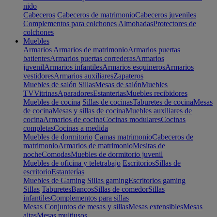
nido
Cabeceros
Cabeceros de matrimonio
Cabeceros juveniles
Complementos para colchones
Almohadas
Protectores de
colchones
Muebles
Armarios
Armarios de matrimonio
Armarios puertas
batientes
Armarios puertas correderas
Armarios
juvenil
Armarios infantiles
Armarios esquineros
Armarios
vestidores
Armarios auxiliares
Zapateros
Muebles de salón
Sillas
Mesas de salón
Muebles
TV
Vitrinas
Aparadores
Estanterias
Muebles recibidores
Muebles de cocina
Sillas de cocinas
Taburetes de cocina
Mesas
de cocina
Mesas y sillas de cocina
Muebles auxiliares de
cocina
Armarios de cocina
Cocinas modulares
Cocinas
completas
Cocinas a medida
Muebles de dormitorio
Camas matrimonio
Cabeceros de
matrimonio
Armarios de matrimonio
Mesitas de
noche
Comodas
Muebles de dormitorio juvenil
Muebles de oficina y teletrabajo
Escritorios
Sillas de
escritorio
Estanterías
Muebles de Gaming
Sillas gaming
Escritorios gaming
Sillas
Taburetes
Bancos
Sillas de comedor
Sillas
infantiles
Complementos para sillas
Mesas
Conjuntos de mesas y sillas
Mesas extensibles
Mesas
altas
Mesas multiusos