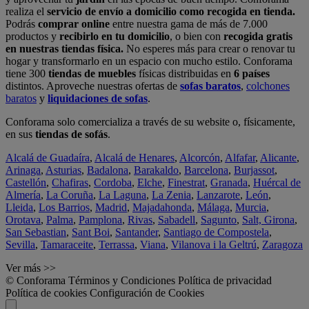
realiza el
servicio de envío a domicilio como recogida en tienda.
Podrás
comprar online
entre nuestra gama de más de 7.000
productos y
recibirlo en tu domicilio
, o bien con
recogida gratis
en nuestras tiendas física.
No esperes más para crear o renovar tu
hogar y transformarlo en un espacio con mucho estilo. Conforama
tiene 300
tiendas de muebles
físicas distribuidas en
6 países
distintos. Aproveche nuestras ofertas de
sofas baratos
,
colchones
baratos
y
liquidaciones de sofas
.
Conforama solo comercializa a través de su website o, físicamente,
en sus
tiendas de sofás
.
Alcalá de Guadaíra
,
Alcalá de Henares
,
Alcorcón
,
Alfafar
,
Alicante
,
Arinaga
,
Asturias
,
Badalona
,
Barakaldo
,
Barcelona
,
Burjassot
,
Castellón
,
Chafiras
,
Cordoba
,
Elche
,
Finestrat
,
Granada
,
Huércal de
Almería
,
La Coruña
,
La Laguna
,
La Zenia
,
Lanzarote
,
León
,
Lleida
,
Los Barrios
,
Madrid
,
Majadahonda
,
Málaga
,
Murcia
,
Orotava
,
Palma
,
Pamplona
,
Rivas
,
Sabadell
,
Sagunto
,
Salt, Girona
,
San Sebastian
,
Sant Boi
,
Santander
,
Santiago de Compostela
,
Sevilla
,
Tamaraceite
,
Terrassa
,
Viana
,
Vilanova i la Geltrú
,
Zaragoza
Ver más >>
© Conforama
Términos y Condiciones
Política de privacidad
Política de cookies
Configuración de Cookies