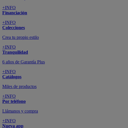
+INFO
Financiación
+INFO
Colecciones
Crea tu propio estilo
+INFO
Tranquilidad
6 años de Garantía Plus
+INFO
Catálogos
Miles de productos
+INFO
Por teléfono
Llámanos y compra
+INFO
Nueva app