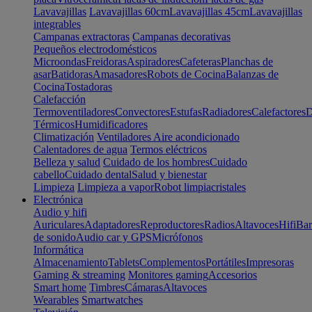
Lavavajillas
Lavavajillas 60cm
Lavavajillas 45cm
Lavavajillas
integrables
Campanas extractoras
Campanas decorativas
Pequeños electrodomésticos
Microondas
Freidoras
Aspiradores
Cafeteras
Planchas de
asar
Batidoras
Amasadores
Robots de Cocina
Balanzas de
Cocina
Tostadoras
Calefacción
Termoventiladores
Convectores
Estufas
Radiadores
Calefactores
D
Térmicos
Humidificadores
Climatización
Ventiladores
Aire acondicionado
Calentadores de agua
Termos eléctricos
Belleza y salud
Cuidado de los hombres
Cuidado
cabello
Cuidado dental
Salud y bienestar
Limpieza
Limpieza a vapor
Robot limpiacristales
Electrónica
Audio y hifi
Auriculares
Adaptadores
Reproductores
Radios
Altavoces
Hifi
Bar
de sonido
Audio car y GPS
Micrófonos
Informática
Almacenamiento
Tablets
Complementos
Portátiles
Impresoras
Gaming & streaming
Monitores gaming
Accesorios
Smart home
Timbres
Cámaras
Altavoces
Wearables
Smartwatches