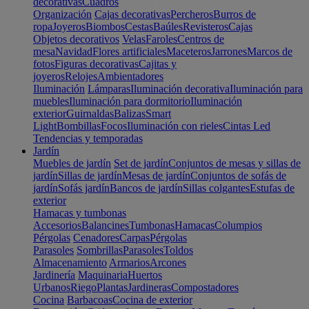
decorativas
Cuadros
Organización
Cajas decorativas
Percheros
Burros de
ropa
Joyeros
Biombos
Cestas
Baúles
Revisteros
Cajas
Objetos decorativos
Velas
Faroles
Centros de
mesa
Navidad
Flores artificiales
Maceteros
Jarrones
Marcos de
fotos
Figuras decorativas
Cajitas y
joyeros
Relojes
Ambientadores
Iluminación
Lámparas
Iluminación decorativa
Iluminación para
muebles
Iluminación para dormitorio
Iluminación
exterior
Guirnaldas
Balizas
Smart
Light
Bombillas
Focos
Iluminación con rieles
Cintas Led
Tendencias y temporadas
Jardín
Muebles de jardín
Set de jardín
Conjuntos de mesas y sillas de
jardín
Sillas de jardín
Mesas de jardín
Conjuntos de sofás de
jardín
Sofás jardín
Bancos de jardín
Sillas colgantes
Estufas de
exterior
Hamacas y tumbonas
Accesorios
Balancines
Tumbonas
Hamacas
Columpios
Pérgolas
Cenadores
Carpas
Pérgolas
Parasoles
Sombrillas
Parasoles
Toldos
Almacenamiento
Armarios
Arcones
Jardinería
Maquinaria
Huertos
Urbanos
Riego
Plantas
Jardineras
Compostadores
Cocina
Barbacoas
Cocina de exterior