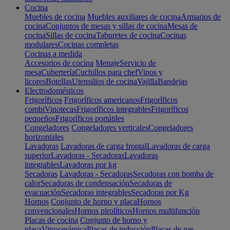
Cocina
Muebles de cocina
Muebles auxiliares de cocina
Armarios de
cocina
Conjuntos de mesas y sillas de cocina
Mesas de
cocina
Sillas de cocina
Taburetes de cocina
Cocinas
modulares
Cocinas completas
Cocinas a medida
Accesorios de cocina
Menaje
Servicio de
mesa
Cubertería
Cuchillos para chef
Vinos y
licores
Botellas
Utensilios de cocina
Vajilla
Bandejas
Electrodomésticos
Frigoríficos
Frigoríficos americanos
Frigoríficos
combi
Vinotecas
Frigoríficos integrables
Frigoríficos
pequeños
Frigoríficos portátiles
Congeladores
Congeladores verticales
Congeladores
horizontales
Lavadoras
Lavadoras de carga frontal
Lavadoras de carga
superior
Lavadoras - Secadoras
Lavadoras
integrables
Lavadoras por kg
Secadoras
Lavadoras - Secadoras
Secadoras con bomba de
calor
Secadoras de condensación
Secadoras de
evacuación
Secadoras integrables
Secadoras por Kg
Hornos
Conjunto de horno y placa
Hornos
convencionales
Hornos pirolíticos
Hornos multifunción
Placas de cocina
Conjunto de horno y
placa
Vitrocerámica
Placas de inducción
Placas de gas