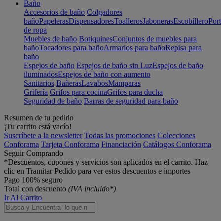
Baño
Accesorios de baño
Colgadores
baño
Papeleras
Dispensadores
Toalleros
Jaboneras
Escobillero
Port
de ropa
Muebles de baño
Botiquines
Conjuntos de muebles para
baño
Tocadores para baño
Armarios para baño
Repisa para
baño
Espejos de baño
Espejos de baño sin Luz
Espejos de baño
iluminados
Espejos de baño con aumento
Sanitarios
Bañeras
Lavabos
Mamparas
Grifería
Grifos para cocina
Grifos para ducha
Seguridad de baño
Barras de seguridad para baño
Resumen de tu pedido
¡Tu carrito está vacío!
Suscríbete a la newsletter
Todas las promociones
Colecciones
Conforama
Tarjeta Conforama
Financiación
Catálogos Conforama
Seguir Comprando
*Descuentos, cupones y servicios son aplicados en el carrito. Haz
clic en Tramitar Pedido para ver estos descuentos e importes
Pago 100% seguro
Total con descuento
(IVA incluido*)
Ir Al Carrito