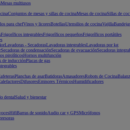
s
Mesas multiusos
cina
Conjuntos de mesas y sillas de cocina
Mesas de cocina
Sillas de coc
los para chef
Vinos y licores
Botellas
Utensilios de cocina
Vajilla
Bandeja
s
Frigoríficos integrables
Frigoríficos pequeños
Frigoríficos portátiles
es
ior
Lavadoras - Secadoras
Lavadoras integrables
Lavadoras por kg
r
Secadoras de condensación
Secadoras de evacuación
Secadoras integra
s pirolíticos
Hornos multifunción
s de inducción
Placas de gas
ntegrables
afeteras
Planchas de asar
Batidoras
Amasadores
Robots de Cocina
Balanz
alefactores
Difusores
Emisores Térmicos
Humidificadores
o dental
Salud y bienestar
voces
Hifi
Barras de sonido
Audio car y GPS
Micrófonos
presoras