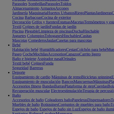
Parasoles
Sombrillas
Parasoles
Toldos
Almacenamiento
Armarios
Arcones
Jardinería
Maquinaria
Huertos Urbanos
Riego
Plantas
Jardineras
C
Cocina
Barbacoas
Cocina de exterior
Decoración
Grifos y fuentes
Estatuas
Macetas
Termómetros y est
Textil
Cojines de jardín
Fundas de jardín
Piscina
Plegable
Limpieza de piscinas
Ducha
Hinchable
Juguetes
Columpios
Toboganes
Hinchables
Casitas
Mascotas
Comederos
Jaulas
Casetas para mascotas
Bebé
Habitación bebé
Humidificadores
Cestas
Colchón para bebé
Mueb
Paseo
Coche
Mochilas
Accesorios
Capazos
Carrito ligero
Baño e higiene
Aspirador nasal
Orinales
Textil bebé
Cojines
Funda
Seguridad
Barreras
Deporte
Equipamiento de cardio
Máquinas de remo
Bicicletas spinning
E
Equipamiento de musculación
Bancos
Mancuernas
Máquinas
Pla
Accesorios fitness
Bandas
Barras
Plataforma de step
Cuerdas
Bola
Recuperación muscular
Electroestimulación
Terapia de percusi
Baño
Accesorios de baño
Colgadores baño
Papeleras
Dispensadores
To
Muebles de baño
Botiquines
Conjuntos de muebles para baño
To
Espejos de baño
Espejos de baño sin Luz
Espejos de baño ilum
Sanitarios
Bañeras
Lavabos
Mamparas