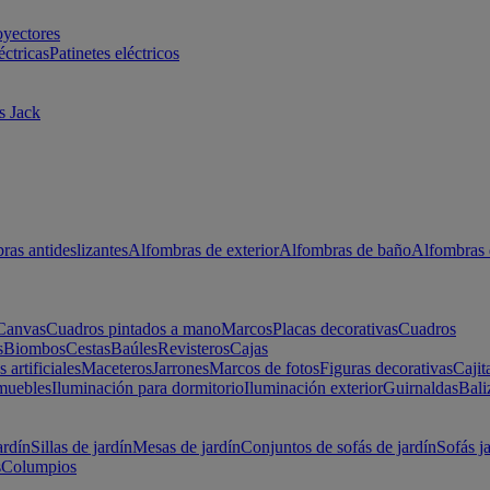
oyectores
éctricas
Patinetes eléctricos
s Jack
ras antideslizantes
Alfombras de exterior
Alfombras de baño
Alfombras 
Canvas
Cuadros pintados a mano
Marcos
Placas decorativas
Cuadros
s
Biombos
Cestas
Baúles
Revisteros
Cajas
s artificiales
Maceteros
Jarrones
Marcos de fotos
Figuras decorativas
Cajit
muebles
Iluminación para dormitorio
Iluminación exterior
Guirnaldas
Bali
ardín
Sillas de jardín
Mesas de jardín
Conjuntos de sofás de jardín
Sofás j
s
Columpios