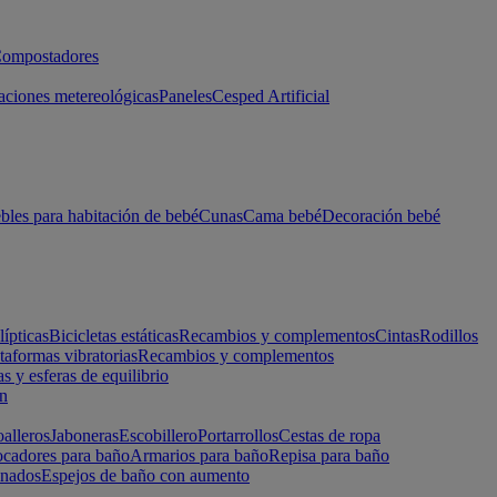
ompostadores
aciones metereológicas
Paneles
Cesped Artificial
les para habitación de bebé
Cunas
Cama bebé
Decoración bebé
lípticas
Bicicletas estáticas
Recambios y complementos
Cintas
Rodillos
taformas vibratorias
Recambios y complementos
s y esferas de equilibrio
ón
alleros
Jaboneras
Escobillero
Portarrollos
Cestas de ropa
cadores para baño
Armarios para baño
Repisa para baño
inados
Espejos de baño con aumento