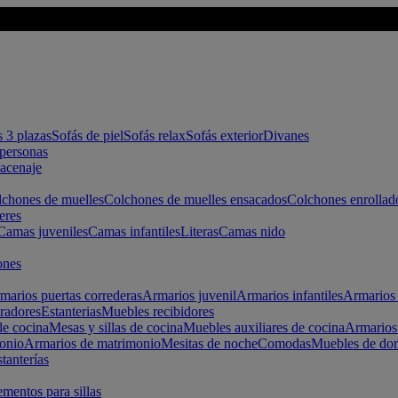
s 3 plazas
Sofás de piel
Sofás relax
Sofás exterior
Divanes
apersonas
macenaje
chones de muelles
Colchones de muelles ensacados
Colchones enrollad
eres
Camas juveniles
Camas infantiles
Literas
Camas nido
ones
marios puertas correderas
Armarios juvenil
Armarios infantiles
Armarios 
radores
Estanterias
Muebles recibidores
e cocina
Mesas y sillas de cocina
Muebles auxiliares de cocina
Armarios
onio
Armarios de matrimonio
Mesitas de noche
Comodas
Muebles de dor
tanterías
entos para sillas