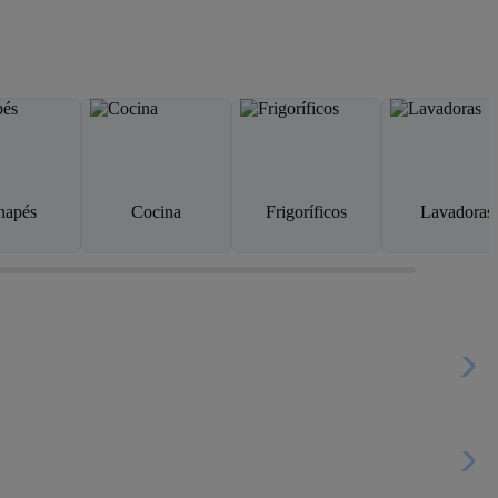
napés
Cocina
Frigoríficos
Lavadoras