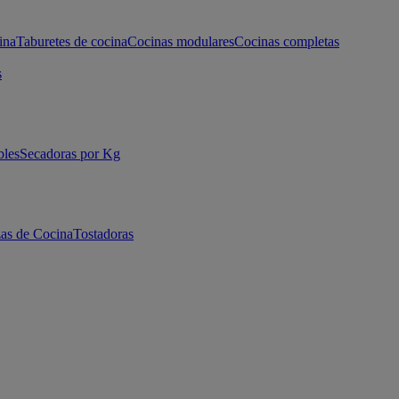
ina
Taburetes de cocina
Cocinas modulares
Cocinas completas
s
bles
Secadoras por Kg
as de Cocina
Tostadoras