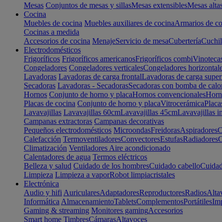
Mesas
Conjuntos de mesas y sillas
Mesas extensibles
Mesas alta
Cocina
Muebles de cocina
Muebles auxiliares de cocina
Armarios de co
Cocinas a medida
Accesorios de cocina
Menaje
Servicio de mesa
Cubertería
Cuchil
Electrodomésticos
Frigoríficos
Frigoríficos americanos
Frigoríficos combi
Vinoteca
Congeladores
Congeladores verticales
Congeladores horizontal
Lavadoras
Lavadoras de carga frontal
Lavadoras de carga super
Secadoras
Lavadoras - Secadoras
Secadoras con bomba de calo
Hornos
Conjunto de horno y placa
Hornos convencionales
Horno
Placas de cocina
Conjunto de horno y placa
Vitrocerámica
Placa
Lavavajillas
Lavavajillas 60cm
Lavavajillas 45cm
Lavavajillas i
Campanas extractoras
Campanas decorativas
Pequeños electrodomésticos
Microondas
Freidoras
Aspiradores
C
Calefacción
Termoventiladores
Convectores
Estufas
Radiadores
C
Climatización
Ventiladores
Aire acondicionado
Calentadores de agua
Termos eléctricos
Belleza y salud
Cuidado de los hombres
Cuidado cabello
Cuidad
Limpieza
Limpieza a vapor
Robot limpiacristales
Electrónica
Audio y hifi
Auriculares
Adaptadores
Reproductores
Radios
Alta
Informática
Almacenamiento
Tablets
Complementos
Portátiles
Im
Gaming & streaming
Monitores gaming
Accesorios
Smart home
Timbres
Cámaras
Altavoces