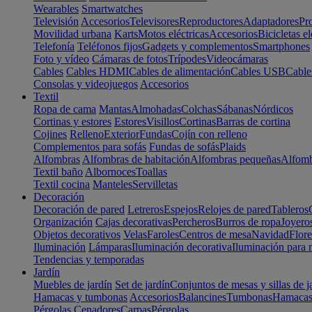
Wearables
Smartwatches
Televisión
Accesorios
Televisores
Reproductores
Adaptadores
Pr
Movilidad urbana
Karts
Motos eléctricas
Accesorios
Bicicletas el
Telefonía
Teléfonos fijos
Gadgets y complementos
Smartphones
Foto y vídeo
Cámaras de fotos
Trípodes
Videocámaras
Cables
Cables HDMI
Cables de alimentación
Cables USB
Cable
Consolas y videojuegos
Accesorios
Textil
Ropa de cama
Mantas
Almohadas
Colchas
Sábanas
Nórdicos
Cortinas y estores
Estores
Visillos
Cortinas
Barras de cortina
Cojines
Relleno
Exterior
Fundas
Cojín con relleno
Complementos para sofás
Fundas de sofás
Plaids
Alfombras
Alfombras de habitación
Alfombras pequeñas
Alfomb
Textil baño
Albornoces
Toallas
Textil cocina
Manteles
Servilletas
Decoración
Decoración de pared
Letreros
Espejos
Relojes de pared
Tableros
Organización
Cajas decorativas
Percheros
Burros de ropa
Joyero
Objetos decorativos
Velas
Faroles
Centros de mesa
Navidad
Flore
Iluminación
Lámparas
Iluminación decorativa
Iluminación para 
Tendencias y temporadas
Jardín
Muebles de jardín
Set de jardín
Conjuntos de mesas y sillas de j
Hamacas y tumbonas
Accesorios
Balancines
Tumbonas
Hamaca
Pérgolas
Cenadores
Carpas
Pérgolas