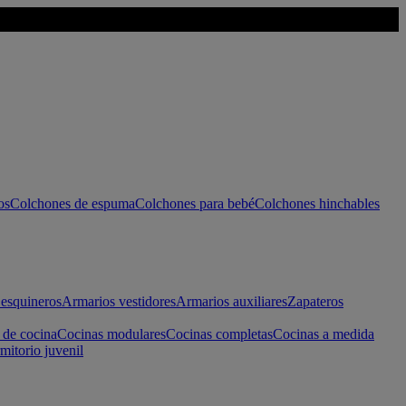
os
Colchones de espuma
Colchones para bebé
Colchones hinchables
esquineros
Armarios vestidores
Armarios auxiliares
Zapateros
 de cocina
Cocinas modulares
Cocinas completas
Cocinas a medida
mitorio juvenil