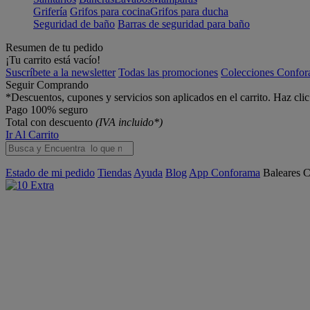
Grifería
Grifos para cocina
Grifos para ducha
Seguridad de baño
Barras de seguridad para baño
Resumen de tu pedido
¡Tu carrito está vacío!
Suscríbete a la newsletter
Todas las promociones
Colecciones Confo
Seguir Comprando
*Descuentos, cupones y servicios son aplicados en el carrito. Haz cli
Pago 100% seguro
Total con descuento
(IVA incluido*)
Ir Al Carrito
Estado de mi pedido
Tiendas
Ayuda
Blog
App Conforama
Baleares
C