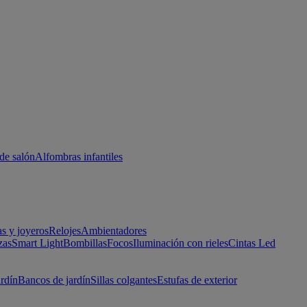
de salón
Alfombras infantiles
as y joyeros
Relojes
Ambientadores
zas
Smart Light
Bombillas
Focos
Iluminación con rieles
Cintas Led
ardín
Bancos de jardín
Sillas colgantes
Estufas de exterior