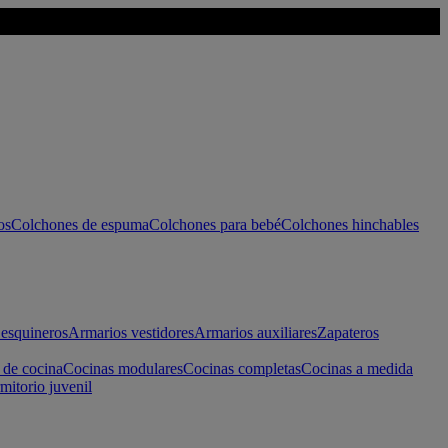
os
Colchones de espuma
Colchones para bebé
Colchones hinchables
esquineros
Armarios vestidores
Armarios auxiliares
Zapateros
 de cocina
Cocinas modulares
Cocinas completas
Cocinas a medida
mitorio juvenil