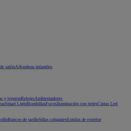
de salón
Alfombras infantiles
as y joyeros
Relojes
Ambientadores
zas
Smart Light
Bombillas
Focos
Iluminación con rieles
Cintas Led
ardín
Bancos de jardín
Sillas colgantes
Estufas de exterior