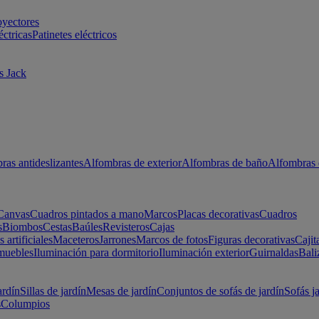
oyectores
éctricas
Patinetes eléctricos
s Jack
ras antideslizantes
Alfombras de exterior
Alfombras de baño
Alfombras 
Canvas
Cuadros pintados a mano
Marcos
Placas decorativas
Cuadros
s
Biombos
Cestas
Baúles
Revisteros
Cajas
s artificiales
Maceteros
Jarrones
Marcos de fotos
Figuras decorativas
Cajit
muebles
Iluminación para dormitorio
Iluminación exterior
Guirnaldas
Bali
ardín
Sillas de jardín
Mesas de jardín
Conjuntos de sofás de jardín
Sofás j
s
Columpios