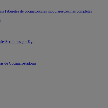
ina
Taburetes de cocina
Cocinas modulares
Cocinas completas
s
bles
Secadoras por Kg
as de Cocina
Tostadoras