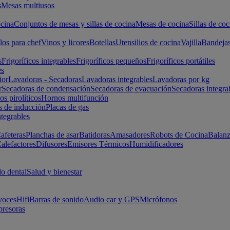
s
Mesas multiusos
cina
Conjuntos de mesas y sillas de cocina
Mesas de cocina
Sillas de coc
los para chef
Vinos y licores
Botellas
Utensilios de cocina
Vajilla
Bandeja
s
Frigoríficos integrables
Frigoríficos pequeños
Frigoríficos portátiles
es
ior
Lavadoras - Secadoras
Lavadoras integrables
Lavadoras por kg
r
Secadoras de condensación
Secadoras de evacuación
Secadoras integra
s pirolíticos
Hornos multifunción
s de inducción
Placas de gas
ntegrables
afeteras
Planchas de asar
Batidoras
Amasadores
Robots de Cocina
Balanz
alefactores
Difusores
Emisores Térmicos
Humidificadores
o dental
Salud y bienestar
voces
Hifi
Barras de sonido
Audio car y GPS
Micrófonos
presoras