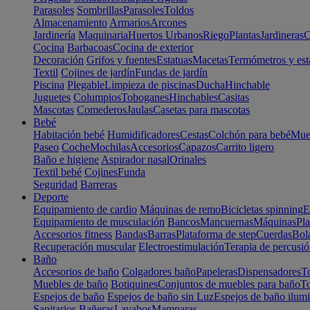
Parasoles
Sombrillas
Parasoles
Toldos
Almacenamiento
Armarios
Arcones
Jardinería
Maquinaria
Huertos Urbanos
Riego
Plantas
Jardineras
C
Cocina
Barbacoas
Cocina de exterior
Decoración
Grifos y fuentes
Estatuas
Macetas
Termómetros y est
Textil
Cojines de jardín
Fundas de jardín
Piscina
Plegable
Limpieza de piscinas
Ducha
Hinchable
Juguetes
Columpios
Toboganes
Hinchables
Casitas
Mascotas
Comederos
Jaulas
Casetas para mascotas
Bebé
Habitación bebé
Humidificadores
Cestas
Colchón para bebé
Mueb
Paseo
Coche
Mochilas
Accesorios
Capazos
Carrito ligero
Baño e higiene
Aspirador nasal
Orinales
Textil bebé
Cojines
Funda
Seguridad
Barreras
Deporte
Equipamiento de cardio
Máquinas de remo
Bicicletas spinning
E
Equipamiento de musculación
Bancos
Mancuernas
Máquinas
Pla
Accesorios fitness
Bandas
Barras
Plataforma de step
Cuerdas
Bola
Recuperación muscular
Electroestimulación
Terapia de percusi
Baño
Accesorios de baño
Colgadores baño
Papeleras
Dispensadores
To
Muebles de baño
Botiquines
Conjuntos de muebles para baño
To
Espejos de baño
Espejos de baño sin Luz
Espejos de baño ilum
Sanitarios
Bañeras
Lavabos
Mamparas