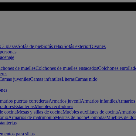
s 3 plazas
Sofás de piel
Sofás relax
Sofás exterior
Divanes
apersonas
macenaje
chones de muelles
Colchones de muelles ensacados
Colchones enrollad
eres
Camas juveniles
Camas infantiles
Literas
Camas nido
ones
marios puertas correderas
Armarios juvenil
Armarios infantiles
Armarios 
radores
Estanterias
Muebles recibidores
e cocina
Mesas y sillas de cocina
Muebles auxiliares de cocina
Armarios
onio
Armarios de matrimonio
Mesitas de noche
Comodas
Muebles de dor
tanterías
entos para sillas