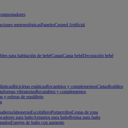
ompostadores
aciones metereológicas
Paneles
Cesped Artificial
les para habitación de bebé
Cunas
Cama bebé
Decoración bebé
lípticas
Bicicletas estáticas
Recambios y complementos
Cintas
Rodillos
taformas vibratorias
Recambios y complementos
s y esferas de equilibrio
ón
alleros
Jaboneras
Escobillero
Portarrollos
Cestas de ropa
cadores para baño
Armarios para baño
Repisa para baño
inados
Espejos de baño con aumento