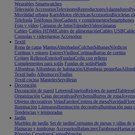
Wearables
Smartwatches
Televisión
Accesorios
Televisores
Reproductores
Adaptadores
Pr
Movilidad urbana
Karts
Motos eléctricas
Accesorios
Bicicletas el
Telefonía
Teléfonos fijos
Gadgets y complementos
Smartphones
Foto y vídeo
Cámaras de fotos
Trípodes
Videocámaras
Cables
Cables HDMI
Cables de alimentación
Cables USB
Cable
Consolas y videojuegos
Accesorios
Textil
Ropa de cama
Mantas
Almohadas
Colchas
Sábanas
Nórdicos
Cortinas y estores
Estores
Visillos
Cortinas
Barras de cortina
Cojines
Relleno
Exterior
Fundas
Cojín con relleno
Complementos para sofás
Fundas de sofás
Plaids
Alfombras
Alfombras de habitación
Alfombras pequeñas
Alfomb
Textil baño
Albornoces
Toallas
Textil cocina
Manteles
Servilletas
Decoración
Decoración de pared
Letreros
Espejos
Relojes de pared
Tableros
Organización
Cajas decorativas
Percheros
Burros de ropa
Joyero
Objetos decorativos
Velas
Faroles
Centros de mesa
Navidad
Flore
Iluminación
Lámparas
Iluminación decorativa
Iluminación para 
Tendencias y temporadas
Jardín
Muebles de jardín
Set de jardín
Conjuntos de mesas y sillas de j
Hamacas y tumbonas
Accesorios
Balancines
Tumbonas
Hamaca
Pérgolas
Cenadores
Carpas
Pérgolas