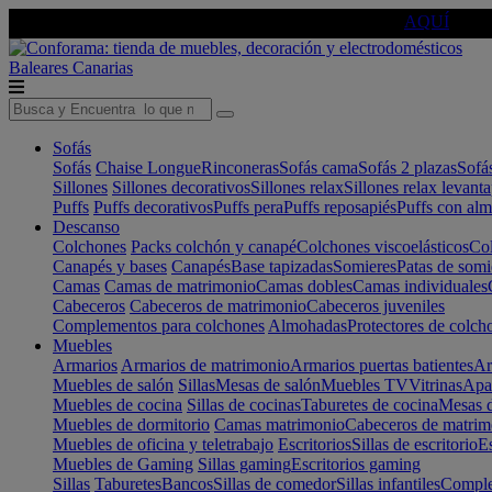
🔵Cambia tu electro con
-10% EXTRA
de descuento ☑️
AQUÍ
Baleares
Canarias
Sofás
Sofás
Chaise Longue
Rinconeras
Sofás cama
Sofás 2 plazas
Sofá
Sillones
Sillones decorativos
Sillones relax
Sillones relax levant
Puffs
Puffs decorativos
Puffs pera
Puffs reposapiés
Puffs con al
Descanso
Colchones
Packs colchón y canapé
Colchones viscoelásticos
Col
Canapés y bases
Canapés
Base tapizadas
Somieres
Patas de somi
Camas
Camas de matrimonio
Camas dobles
Camas individuales
Cabeceros
Cabeceros de matrimonio
Cabeceros juveniles
Complementos para colchones
Almohadas
Protectores de colch
Muebles
Armarios
Armarios de matrimonio
Armarios puertas batientes
Ar
Muebles de salón
Sillas
Mesas de salón
Muebles TV
Vitrinas
Apa
Muebles de cocina
Sillas de cocinas
Taburetes de cocina
Mesas d
Muebles de dormitorio
Camas matrimonio
Cabeceros de matrim
Muebles de oficina y teletrabajo
Escritorios
Sillas de escritorio
Es
Muebles de Gaming
Sillas gaming
Escritorios gaming
Sillas
Taburetes
Bancos
Sillas de comedor
Sillas infantiles
Complem