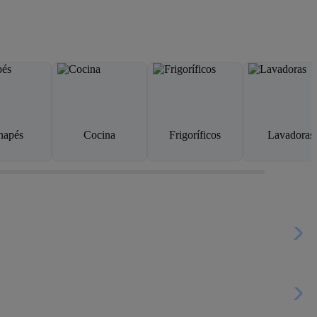
napés
Cocina
Frigoríficos
Lavadoras