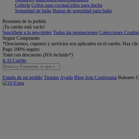
Grifería
Grifos para cocina
Grifos para ducha
Seguridad de baño
Barras de seguridad para baño
Resumen de tu pedido
¡Tu carrito está vacío!
Suscríbete a la newsletter
Todas las promociones
Colecciones Confo
Seguir Comprando
*Descuentos, cupones y servicios son aplicados en el carrito. Haz cli
Pago 100% seguro
Total con descuento
(IVA incluido*)
Ir Al Carrito
Estado de mi pedido
Tiendas
Ayuda
Blog
App Conforama
Baleares
C