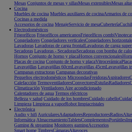
Mesas
Conjuntos de mesas y sillas
Mesas extensibles
Mesas alta
Cocina
Muebles de cocina
Muebles auxiliares de cocina
Armarios de co
Cocinas a medida
Accesorios de cocina
Menaje
Servicio de mesa
Cubertería
Cuchil
Electrodomésticos
Frigoríficos
Frigoríficos americanos
Frigoríficos combi
Vinoteca
Congeladores
Congeladores verticales
Congeladores horizontal
Lavadoras
Lavadoras de carga frontal
Lavadoras de carga super
Secadoras
Lavadoras - Secadoras
Secadoras con bomba de calo
Hornos
Conjunto de horno y placa
Hornos convencionales
Horno
Placas de cocina
Conjunto de horno y placa
Vitrocerámica
Placa
Lavavajillas
Lavavajillas 60cm
Lavavajillas 45cm
Lavavajillas i
Campanas extractoras
Campanas decorativas
Pequeños electrodomésticos
Microondas
Freidoras
Aspiradores
C
Calefacción
Termoventiladores
Convectores
Estufas
Radiadores
C
Climatización
Ventiladores
Aire acondicionado
Calentadores de agua
Termos eléctricos
Belleza y salud
Cuidado de los hombres
Cuidado cabello
Cuidad
Limpieza
Limpieza a vapor
Robot limpiacristales
Electrónica
Audio y hifi
Auriculares
Adaptadores
Reproductores
Radios
Alta
Informática
Almacenamiento
Tablets
Complementos
Portátiles
Im
Gaming & streaming
Monitores gaming
Accesorios
Smart home
Timbres
Cámaras
Altavoces