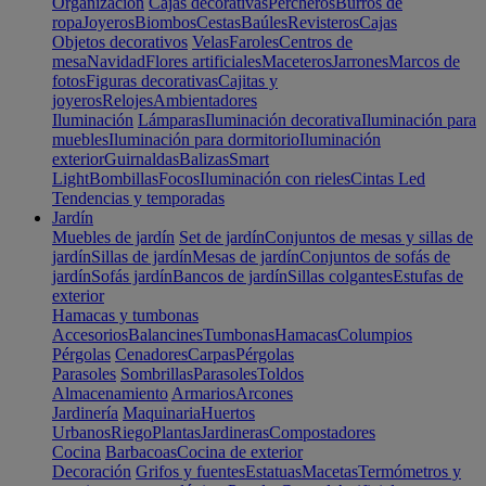
Organización
Cajas decorativas
Percheros
Burros de
ropa
Joyeros
Biombos
Cestas
Baúles
Revisteros
Cajas
Objetos decorativos
Velas
Faroles
Centros de
mesa
Navidad
Flores artificiales
Maceteros
Jarrones
Marcos de
fotos
Figuras decorativas
Cajitas y
joyeros
Relojes
Ambientadores
Iluminación
Lámparas
Iluminación decorativa
Iluminación para
muebles
Iluminación para dormitorio
Iluminación
exterior
Guirnaldas
Balizas
Smart
Light
Bombillas
Focos
Iluminación con rieles
Cintas Led
Tendencias y temporadas
Jardín
Muebles de jardín
Set de jardín
Conjuntos de mesas y sillas de
jardín
Sillas de jardín
Mesas de jardín
Conjuntos de sofás de
jardín
Sofás jardín
Bancos de jardín
Sillas colgantes
Estufas de
exterior
Hamacas y tumbonas
Accesorios
Balancines
Tumbonas
Hamacas
Columpios
Pérgolas
Cenadores
Carpas
Pérgolas
Parasoles
Sombrillas
Parasoles
Toldos
Almacenamiento
Armarios
Arcones
Jardinería
Maquinaria
Huertos
Urbanos
Riego
Plantas
Jardineras
Compostadores
Cocina
Barbacoas
Cocina de exterior
Decoración
Grifos y fuentes
Estatuas
Macetas
Termómetros y