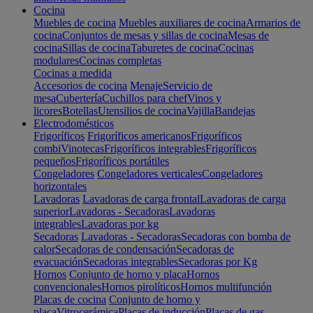
Cocina
Muebles de cocina
Muebles auxiliares de cocina
Armarios de
cocina
Conjuntos de mesas y sillas de cocina
Mesas de
cocina
Sillas de cocina
Taburetes de cocina
Cocinas
modulares
Cocinas completas
Cocinas a medida
Accesorios de cocina
Menaje
Servicio de
mesa
Cubertería
Cuchillos para chef
Vinos y
licores
Botellas
Utensilios de cocina
Vajilla
Bandejas
Electrodomésticos
Frigoríficos
Frigoríficos americanos
Frigoríficos
combi
Vinotecas
Frigoríficos integrables
Frigoríficos
pequeños
Frigoríficos portátiles
Congeladores
Congeladores verticales
Congeladores
horizontales
Lavadoras
Lavadoras de carga frontal
Lavadoras de carga
superior
Lavadoras - Secadoras
Lavadoras
integrables
Lavadoras por kg
Secadoras
Lavadoras - Secadoras
Secadoras con bomba de
calor
Secadoras de condensación
Secadoras de
evacuación
Secadoras integrables
Secadoras por Kg
Hornos
Conjunto de horno y placa
Hornos
convencionales
Hornos pirolíticos
Hornos multifunción
Placas de cocina
Conjunto de horno y
placa
Vitrocerámica
Placas de inducción
Placas de gas