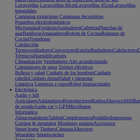
Lavavajillas
Lavavajillas 60cm
Lavavajillas 45cm
Lavavajillas
integrables
Campanas extractoras
Campanas decorativas
Pequeños electrodomésticos
Microondas
Freidoras
Aspiradores
Cafeteras
Planchas de
asar
Batidoras
Amasadores
Robots de Cocina
Balanzas de
Cocina
Tostadoras
Calefacción
Termoventiladores
Convectores
Estufas
Radiadores
Calefactores
D
Térmicos
Humidificadores
Climatización
Ventiladores
Aire acondicionado
Calentadores de agua
Termos eléctricos
Belleza y salud
Cuidado de los hombres
Cuidado
cabello
Cuidado dental
Salud y bienestar
Limpieza
Limpieza a vapor
Robot limpiacristales
Electrónica
Audio y hifi
Auriculares
Adaptadores
Reproductores
Radios
Altavoces
Hifi
Bar
de sonido
Audio car y GPS
Micrófonos
Informática
Almacenamiento
Tablets
Complementos
Portátiles
Impresoras
Gaming & streaming
Monitores gaming
Accesorios
Smart home
Timbres
Cámaras
Altavoces
Wearables
Smartwatches