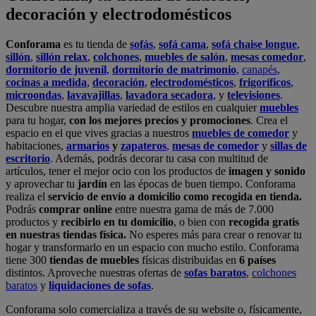
decoración y electrodomésticos
Conforama
es tu tienda de
sofás
,
sofá cama
,
sofá chaise longue
,
sillón
,
sillón relax
,
colchones
,
muebles de salón
,
mesas comedor
,
dormitorio de juvenil
,
dormitorio de matrimonio
,
canapés
,
cocinas a medida
,
decoración
,
electrodomésticos
,
frigoríficos
,
microondas
,
lavavajillas
,
lavadora secadora
, y
televisiones
.
Descubre nuestra amplia variedad de estilos en cualquier
muebles
para tu hogar,
con los mejores precios y promociones
. Crea el
espacio en el que vives gracias a nuestros
muebles de comedor
y
habitaciones,
armarios
y
zapateros
,
mesas de comedor
y
sillas de
escritorio
. Además, podrás decorar tu casa con multitud de
artículos, tener el mejor ocio con los productos de
imagen y sonido
y aprovechar tu
jardín
en las épocas de buen tiempo. Conforama
realiza el
servicio de envío a domicilio como recogida en tienda.
Podrás
comprar online
entre nuestra gama de más de 7.000
productos y
recibirlo en tu domicilio
, o bien con
recogida gratis
en nuestras tiendas física.
No esperes más para crear o renovar tu
hogar y transformarlo en un espacio con mucho estilo. Conforama
tiene 300
tiendas de muebles
físicas distribuidas en
6 países
distintos. Aproveche nuestras ofertas de
sofas baratos
,
colchones
baratos
y
liquidaciones de sofas
.
Conforama solo comercializa a través de su website o, físicamente,