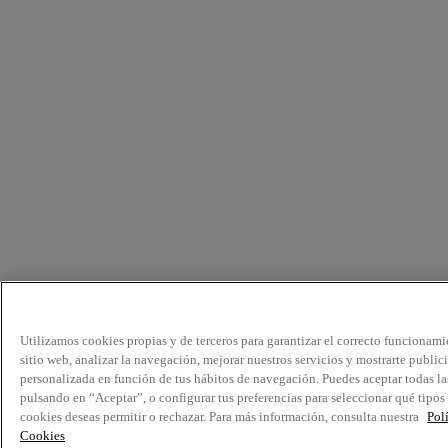
Utilizamos cookies propias y de terceros para garantizar el correcto funcionami
sitio web, analizar la navegación, mejorar nuestros servicios y mostrarte public
personalizada en función de tus hábitos de navegación. Puedes aceptar todas la
pulsando en “Aceptar”, o configurar tus preferencias para seleccionar qué tipos
cookies deseas permitir o rechazar. Para más información, consulta nuestra
Pol
Cookies