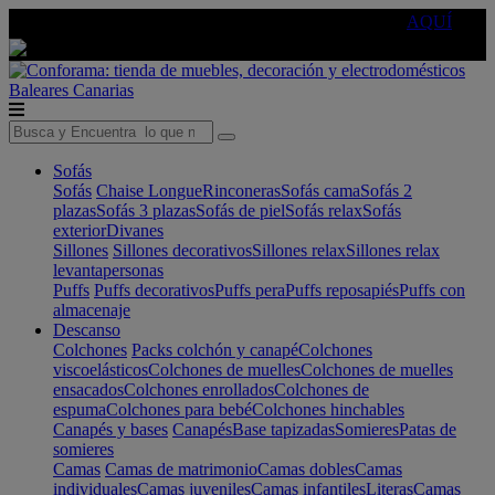
🔵Cambia tu electro con
-10% EXTRA
de descuento ☑️
AQUÍ
Baleares
Canarias
Sofás
Sofás
Chaise Longue
Rinconeras
Sofás cama
Sofás 2
plazas
Sofás 3 plazas
Sofás de piel
Sofás relax
Sofás
exterior
Divanes
Sillones
Sillones decorativos
Sillones relax
Sillones relax
levantapersonas
Puffs
Puffs decorativos
Puffs pera
Puffs reposapiés
Puffs con
almacenaje
Descanso
Colchones
Packs colchón y canapé
Colchones
viscoelásticos
Colchones de muelles
Colchones de muelles
ensacados
Colchones enrollados
Colchones de
espuma
Colchones para bebé
Colchones hinchables
Canapés y bases
Canapés
Base tapizadas
Somieres
Patas de
somieres
Camas
Camas de matrimonio
Camas dobles
Camas
individuales
Camas juveniles
Camas infantiles
Literas
Camas