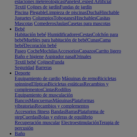
estaciones metereológicas
Paneles
Cesped Artificial
Textil
Cojines de jardín
Fundas de jardín
Piscina
Plegable
Limpieza de piscinas
Ducha
Hinchable
Juguetes
Columpios
Toboganes
Hinchables
Casitas
Mascotas
Comederos
Jaulas
Casetas para mascotas
Bebé
Habitación bebé
Humidificadores
Cestas
Colchón para
bebé
Muebles para habitación de bebé
Cunas
Cama
bebé
Decoración bebé
Paseo
Coche
Mochilas
Accesorios
Capazos
Carrito ligero
Baño e higiene
Aspirador nasal
Orinales
Textil bebé
Cojines
Funda
Seguridad
Barreras
Deporte
Equipamiento de cardio
Máquinas de remo
Bicicletas
spinning
Elípticas
Bicicletas estáticas
Recambios y
complementos
Cintas
Rodillos
Equipamiento de musculación
Bancos
Mancuernas
Máquinas
Plataformas
vibratorias
Recambios y complementos
Accesorios fitness
Bandas
Barras
Plataforma de
step
Cuerdas
Bolas y esferas de equilibrio
Recuperación muscular
Electroestimulación
Terapia de
percusión
Baño