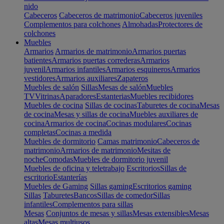
nido
Cabeceros
Cabeceros de matrimonio
Cabeceros juveniles
Complementos para colchones
Almohadas
Protectores de
colchones
Muebles
Armarios
Armarios de matrimonio
Armarios puertas
batientes
Armarios puertas correderas
Armarios
juvenil
Armarios infantiles
Armarios esquineros
Armarios
vestidores
Armarios auxiliares
Zapateros
Muebles de salón
Sillas
Mesas de salón
Muebles
TV
Vitrinas
Aparadores
Estanterias
Muebles recibidores
Muebles de cocina
Sillas de cocinas
Taburetes de cocina
Mesas
de cocina
Mesas y sillas de cocina
Muebles auxiliares de
cocina
Armarios de cocina
Cocinas modulares
Cocinas
completas
Cocinas a medida
Muebles de dormitorio
Camas matrimonio
Cabeceros de
matrimonio
Armarios de matrimonio
Mesitas de
noche
Comodas
Muebles de dormitorio juvenil
Muebles de oficina y teletrabajo
Escritorios
Sillas de
escritorio
Estanterías
Muebles de Gaming
Sillas gaming
Escritorios gaming
Sillas
Taburetes
Bancos
Sillas de comedor
Sillas
infantiles
Complementos para sillas
Mesas
Conjuntos de mesas y sillas
Mesas extensibles
Mesas
altas
Mesas multiusos