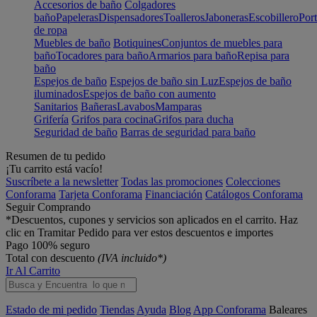
Accesorios de baño
Colgadores
baño
Papeleras
Dispensadores
Toalleros
Jaboneras
Escobillero
Port
de ropa
Muebles de baño
Botiquines
Conjuntos de muebles para
baño
Tocadores para baño
Armarios para baño
Repisa para
baño
Espejos de baño
Espejos de baño sin Luz
Espejos de baño
iluminados
Espejos de baño con aumento
Sanitarios
Bañeras
Lavabos
Mamparas
Grifería
Grifos para cocina
Grifos para ducha
Seguridad de baño
Barras de seguridad para baño
Resumen de tu pedido
¡Tu carrito está vacío!
Suscríbete a la newsletter
Todas las promociones
Colecciones
Conforama
Tarjeta Conforama
Financiación
Catálogos Conforama
Seguir Comprando
*Descuentos, cupones y servicios son aplicados en el carrito. Haz
clic en Tramitar Pedido para ver estos descuentos e importes
Pago 100% seguro
Total con descuento
(IVA incluido*)
Ir Al Carrito
Estado de mi pedido
Tiendas
Ayuda
Blog
App Conforama
Baleares