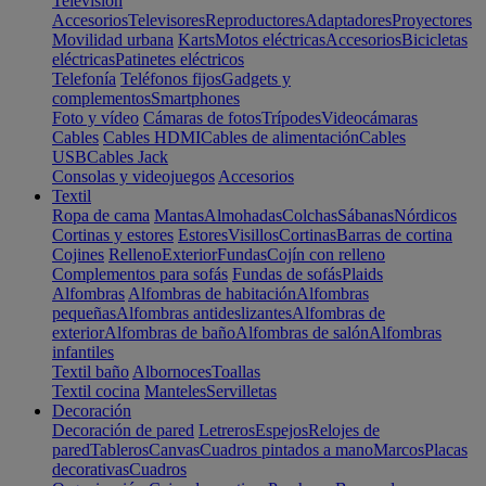
Televisión
Accesorios
Televisores
Reproductores
Adaptadores
Proyectores
Movilidad urbana
Karts
Motos eléctricas
Accesorios
Bicicletas
eléctricas
Patinetes eléctricos
Telefonía
Teléfonos fijos
Gadgets y
complementos
Smartphones
Foto y vídeo
Cámaras de fotos
Trípodes
Videocámaras
Cables
Cables HDMI
Cables de alimentación
Cables
USB
Cables Jack
Consolas y videojuegos
Accesorios
Textil
Ropa de cama
Mantas
Almohadas
Colchas
Sábanas
Nórdicos
Cortinas y estores
Estores
Visillos
Cortinas
Barras de cortina
Cojines
Relleno
Exterior
Fundas
Cojín con relleno
Complementos para sofás
Fundas de sofás
Plaids
Alfombras
Alfombras de habitación
Alfombras
pequeñas
Alfombras antideslizantes
Alfombras de
exterior
Alfombras de baño
Alfombras de salón
Alfombras
infantiles
Textil baño
Albornoces
Toallas
Textil cocina
Manteles
Servilletas
Decoración
Decoración de pared
Letreros
Espejos
Relojes de
pared
Tableros
Canvas
Cuadros pintados a mano
Marcos
Placas
decorativas
Cuadros