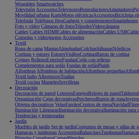
Wearables
Smartwatches
Televisión
Accesorios
Televisores
Reproductores
Adaptadores
Pr
Movilidad urbana
Karts
Motos eléctricas
Accesorios
Bicicletas el
Telefonía
Teléfonos fijos
Gadgets y complementos
Smartphones
Foto y vídeo
Cámaras de fotos
Trípodes
Videocámaras
Cables
Cables HDMI
Cables de alimentación
Cables USB
Cable
Consolas y videojuegos
Accesorios
Textil
Ropa de cama
Mantas
Almohadas
Colchas
Sábanas
Nórdicos
Cortinas y estores
Estores
Visillos
Cortinas
Barras de cortina
Cojines
Relleno
Exterior
Fundas
Cojín con relleno
Complementos para sofás
Fundas de sofás
Plaids
Alfombras
Alfombras de habitación
Alfombras pequeñas
Alfomb
Textil baño
Albornoces
Toallas
Textil cocina
Manteles
Servilletas
Decoración
Decoración de pared
Letreros
Espejos
Relojes de pared
Tableros
Organización
Cajas decorativas
Percheros
Burros de ropa
Joyero
Objetos decorativos
Velas
Faroles
Centros de mesa
Navidad
Flore
Iluminación
Lámparas
Iluminación decorativa
Iluminación para 
Tendencias y temporadas
Jardín
Muebles de jardín
Set de jardín
Conjuntos de mesas y sillas de j
Hamacas y tumbonas
Accesorios
Balancines
Tumbonas
Hamaca
Pérgolas
Cenadores
Carpas
Pérgolas