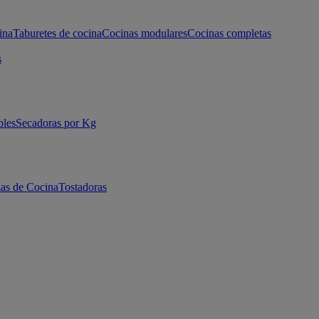
ina
Taburetes de cocina
Cocinas modulares
Cocinas completas
s
bles
Secadoras por Kg
as de Cocina
Tostadoras