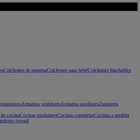
os
Colchones de espuma
Colchones para bebé
Colchones hinchables
esquineros
Armarios vestidores
Armarios auxiliares
Zapateros
 de cocina
Cocinas modulares
Cocinas completas
Cocinas a medida
mitorio juvenil