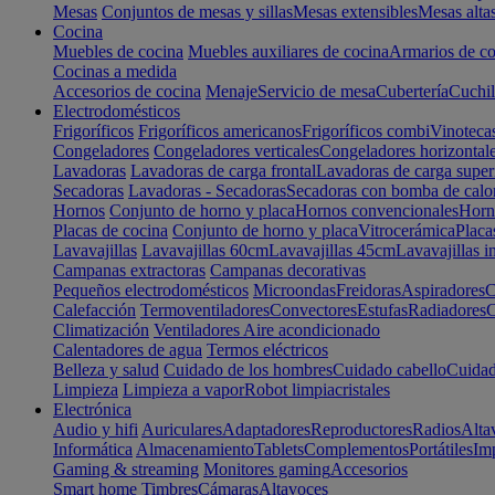
Mesas
Conjuntos de mesas y sillas
Mesas extensibles
Mesas alta
Cocina
Muebles de cocina
Muebles auxiliares de cocina
Armarios de co
Cocinas a medida
Accesorios de cocina
Menaje
Servicio de mesa
Cubertería
Cuchil
Electrodomésticos
Frigoríficos
Frigoríficos americanos
Frigoríficos combi
Vinoteca
Congeladores
Congeladores verticales
Congeladores horizontal
Lavadoras
Lavadoras de carga frontal
Lavadoras de carga super
Secadoras
Lavadoras - Secadoras
Secadoras con bomba de calo
Hornos
Conjunto de horno y placa
Hornos convencionales
Horno
Placas de cocina
Conjunto de horno y placa
Vitrocerámica
Placa
Lavavajillas
Lavavajillas 60cm
Lavavajillas 45cm
Lavavajillas i
Campanas extractoras
Campanas decorativas
Pequeños electrodomésticos
Microondas
Freidoras
Aspiradores
C
Calefacción
Termoventiladores
Convectores
Estufas
Radiadores
C
Climatización
Ventiladores
Aire acondicionado
Calentadores de agua
Termos eléctricos
Belleza y salud
Cuidado de los hombres
Cuidado cabello
Cuidad
Limpieza
Limpieza a vapor
Robot limpiacristales
Electrónica
Audio y hifi
Auriculares
Adaptadores
Reproductores
Radios
Alta
Informática
Almacenamiento
Tablets
Complementos
Portátiles
Im
Gaming & streaming
Monitores gaming
Accesorios
Smart home
Timbres
Cámaras
Altavoces