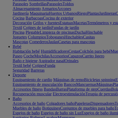
Parasoles
Sombrillas
Parasoles
Toldos
Almacenamiento
Armarios
Arcones
Jardinería
Maquinaria
Huertos Urbanos
Riego
Plantas
Jardineras
C
Cocina
Barbacoas
Cocina de exterior
Decoración
Grifos y fuentes
Estatuas
Macetas
Termómetros y est
Textil
Cojines de jardín
Fundas de jardín
Piscina
Plegable
Limpieza de piscinas
Ducha
Hinchable
Juguetes
Columpios
Toboganes
Hinchables
Casitas
Mascotas
Comederos
Jaulas
Casetas para mascotas
Bebé
Habitación bebé
Humidificadores
Cestas
Colchón para bebé
Mueb
Paseo
Coche
Mochilas
Accesorios
Capazos
Carrito ligero
Baño e higiene
Aspirador nasal
Orinales
Textil bebé
Cojines
Funda
Seguridad
Barreras
Deporte
Equipamiento de cardio
Máquinas de remo
Bicicletas spinning
E
Equipamiento de musculación
Bancos
Mancuernas
Máquinas
Pla
Accesorios fitness
Bandas
Barras
Plataforma de step
Cuerdas
Bola
Recuperación muscular
Electroestimulación
Terapia de percusi
Baño
Accesorios de baño
Colgadores baño
Papeleras
Dispensadores
To
Muebles de baño
Botiquines
Conjuntos de muebles para baño
To
Espejos de baño
Espejos de baño sin Luz
Espejos de baño ilum
Sanitarios
Bañeras
Lavabos
Mamparas