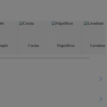
napés
Cocina
Frigoríficos
Lavadoras