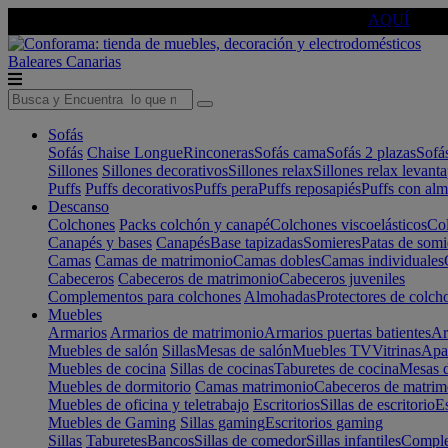
🔵Cambia tu electro con
-10% EXTRA
de descuento ☑️
AQUÍ
Baleares
Canarias
Sofás
Sofás
Chaise Longue
Rinconeras
Sofás cama
Sofás 2 plazas
Sofá
Sillones
Sillones decorativos
Sillones relax
Sillones relax levant
Puffs
Puffs decorativos
Puffs pera
Puffs reposapiés
Puffs con al
Descanso
Colchones
Packs colchón y canapé
Colchones viscoelásticos
Col
Canapés y bases
Canapés
Base tapizadas
Somieres
Patas de somi
Camas
Camas de matrimonio
Camas dobles
Camas individuales
Cabeceros
Cabeceros de matrimonio
Cabeceros juveniles
Complementos para colchones
Almohadas
Protectores de colch
Muebles
Armarios
Armarios de matrimonio
Armarios puertas batientes
Ar
Muebles de salón
Sillas
Mesas de salón
Muebles TV
Vitrinas
Apa
Muebles de cocina
Sillas de cocinas
Taburetes de cocina
Mesas d
Muebles de dormitorio
Camas matrimonio
Cabeceros de matrim
Muebles de oficina y teletrabajo
Escritorios
Sillas de escritorio
Es
Muebles de Gaming
Sillas gaming
Escritorios gaming
Sillas
Taburetes
Bancos
Sillas de comedor
Sillas infantiles
Complem