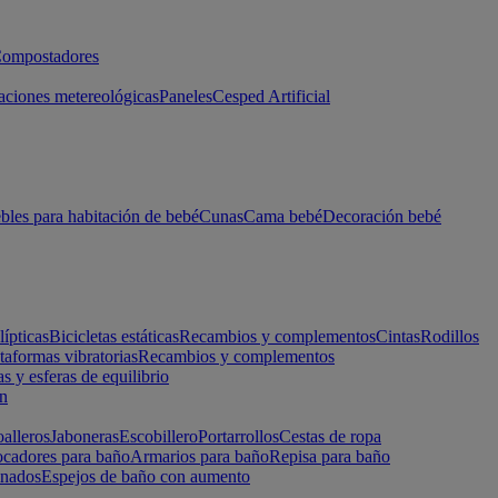
ompostadores
aciones metereológicas
Paneles
Cesped Artificial
les para habitación de bebé
Cunas
Cama bebé
Decoración bebé
lípticas
Bicicletas estáticas
Recambios y complementos
Cintas
Rodillos
taformas vibratorias
Recambios y complementos
s y esferas de equilibrio
ón
alleros
Jaboneras
Escobillero
Portarrollos
Cestas de ropa
cadores para baño
Armarios para baño
Repisa para baño
inados
Espejos de baño con aumento