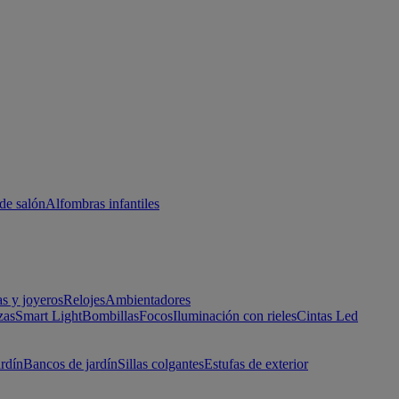
de salón
Alfombras infantiles
as y joyeros
Relojes
Ambientadores
zas
Smart Light
Bombillas
Focos
Iluminación con rieles
Cintas Led
ardín
Bancos de jardín
Sillas colgantes
Estufas de exterior