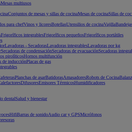
s
Mesas multiusos
cina
Conjuntos de mesas y sillas de cocina
Mesas de cocina
Sillas de coc
los para chef
Vinos y licores
Botellas
Utensilios de cocina
Vajilla
Bandeja
s
Frigoríficos integrables
Frigoríficos pequeños
Frigoríficos portátiles
es
ior
Lavadoras - Secadoras
Lavadoras integrables
Lavadoras por kg
r
Secadoras de condensación
Secadoras de evacuación
Secadoras integra
s pirolíticos
Hornos multifunción
s de inducción
Placas de gas
ntegrables
afeteras
Planchas de asar
Batidoras
Amasadores
Robots de Cocina
Balanz
alefactores
Difusores
Emisores Térmicos
Humidificadores
o dental
Salud y bienestar
voces
Hifi
Barras de sonido
Audio car y GPS
Micrófonos
presoras