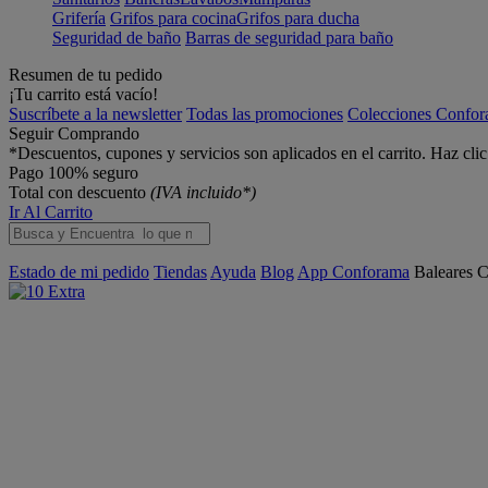
Grifería
Grifos para cocina
Grifos para ducha
Seguridad de baño
Barras de seguridad para baño
Resumen de tu pedido
¡Tu carrito está vacío!
Suscríbete a la newsletter
Todas las promociones
Colecciones Confo
Seguir Comprando
*Descuentos, cupones y servicios son aplicados en el carrito. Haz cli
Pago 100% seguro
Total con descuento
(IVA incluido*)
Ir Al Carrito
Estado de mi pedido
Tiendas
Ayuda
Blog
App Conforama
Baleares
C