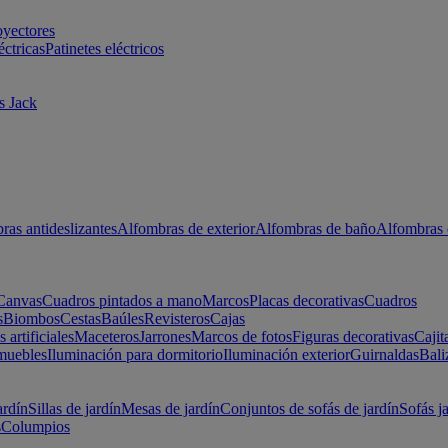
oyectores
éctricas
Patinetes eléctricos
s Jack
ras antideslizantes
Alfombras de exterior
Alfombras de baño
Alfombras 
Canvas
Cuadros pintados a mano
Marcos
Placas decorativas
Cuadros
s
Biombos
Cestas
Baúles
Revisteros
Cajas
s artificiales
Maceteros
Jarrones
Marcos de fotos
Figuras decorativas
Cajit
muebles
Iluminación para dormitorio
Iluminación exterior
Guirnaldas
Bali
ardín
Sillas de jardín
Mesas de jardín
Conjuntos de sofás de jardín
Sofás j
s
Columpios