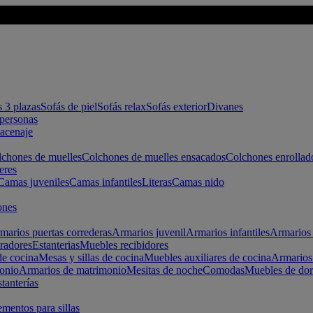
s 3 plazas
Sofás de piel
Sofás relax
Sofás exterior
Divanes
apersonas
macenaje
chones de muelles
Colchones de muelles ensacados
Colchones enrollad
eres
Camas juveniles
Camas infantiles
Literas
Camas nido
ones
marios puertas correderas
Armarios juvenil
Armarios infantiles
Armarios 
radores
Estanterias
Muebles recibidores
e cocina
Mesas y sillas de cocina
Muebles auxiliares de cocina
Armarios
onio
Armarios de matrimonio
Mesitas de noche
Comodas
Muebles de dor
tanterías
entos para sillas