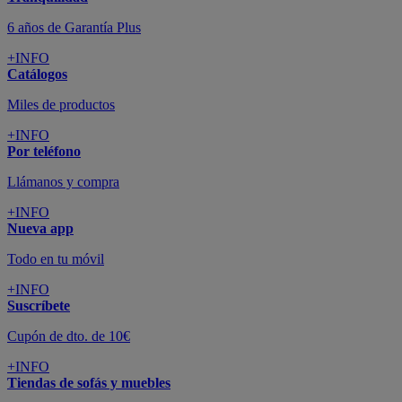
Todo en tu móvil
+INFO
Suscríbete
Cupón de dto. de 10€
+INFO
Tiendas de sofás y muebles
¡Encuentra la tuya!
+INFO
Tu cuenta
Promociones exclusivas
+INFO
El blog
Busca tu inspiración
+INFO
Grandes marcas de muebles, sofás,