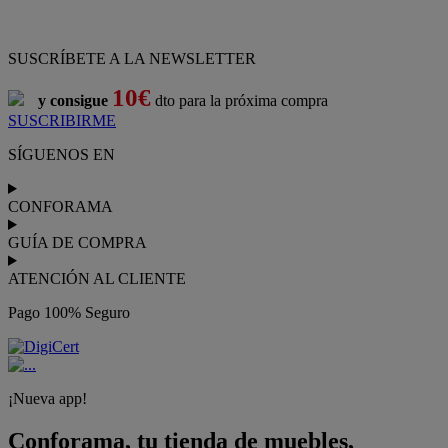
Pago 100% Seguro
¡Nueva app!
Conforama, tu tienda de muebles,
decoración y electrodomésticos
Conforama
es tu tienda de
sofás
,
sofá cama
,
sofá chaise longue
,
sillón
,
sillón relax
,
colchones
,
muebles de salón
,
mesas comedor
,
dormitorio de juvenil
,
dormitorio de matrimonio
,
canapés
,
cocinas a medida
,
decoración
,
electrodomésticos
,
frigoríficos
,
microondas
,
lavavajillas
,
lavadora secadora
, y
televisiones
.
Descubre nuestra amplia variedad de estilos en cualquier
muebles
para tu hogar,
con los mejores precios y promociones
. Crea el
espacio en el que vives gracias a nuestros
muebles de comedor
y
habitaciones,
armarios
y
zapateros
,
mesas de comedor
y
sillas de
escritorio
. Además, podrás decorar tu casa con multitud de
artículos, tener el mejor ocio con los productos de
imagen y sonido
y aprovechar tu
jardín
en las épocas de buen tiempo. Conforama
realiza el
servicio de envío a domicilio como recogida en tienda.