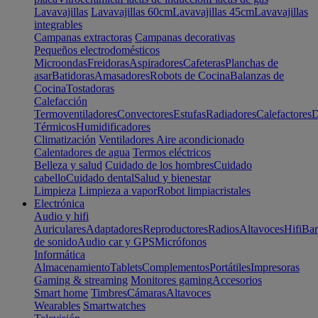
Lavavajillas
Lavavajillas 60cm
Lavavajillas 45cm
Lavavajillas
integrables
Campanas extractoras
Campanas decorativas
Pequeños electrodomésticos
Microondas
Freidoras
Aspiradores
Cafeteras
Planchas de
asar
Batidoras
Amasadores
Robots de Cocina
Balanzas de
Cocina
Tostadoras
Calefacción
Termoventiladores
Convectores
Estufas
Radiadores
Calefactores
D
Térmicos
Humidificadores
Climatización
Ventiladores
Aire acondicionado
Calentadores de agua
Termos eléctricos
Belleza y salud
Cuidado de los hombres
Cuidado
cabello
Cuidado dental
Salud y bienestar
Limpieza
Limpieza a vapor
Robot limpiacristales
Electrónica
Audio y hifi
Auriculares
Adaptadores
Reproductores
Radios
Altavoces
Hifi
Bar
de sonido
Audio car y GPS
Micrófonos
Informática
Almacenamiento
Tablets
Complementos
Portátiles
Impresoras
Gaming & streaming
Monitores gaming
Accesorios
Smart home
Timbres
Cámaras
Altavoces
Wearables
Smartwatches