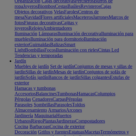
Organización
Cajas decorativas
Percheros
Burros de
ropa
Joyeros
Biombos
Cestas
Baúles
Revisteros
Cajas
Objetos decorativos
Velas
Faroles
Centros de
mesa
Navidad
Flores artificiales
Maceteros
Jarrones
Marcos de
fotos
Figuras decorativas
Cajitas y
joyeros
Relojes
Ambientadores
Iluminación
Lámparas
Iluminación decorativa
Iluminación para
muebles
Iluminación para dormitorio
Iluminación
exterior
Guirnaldas
Balizas
Smart
Light
Bombillas
Focos
Iluminación con rieles
Cintas Led
Tendencias y temporadas
Jardín
Muebles de jardín
Set de jardín
Conjuntos de mesas y sillas de
jardín
Sillas de jardín
Mesas de jardín
Conjuntos de sofás de
jardín
Sofás jardín
Bancos de jardín
Sillas colgantes
Estufas de
exterior
Hamacas y tumbonas
Accesorios
Balancines
Tumbonas
Hamacas
Columpios
Pérgolas
Cenadores
Carpas
Pérgolas
Parasoles
Sombrillas
Parasoles
Toldos
Almacenamiento
Armarios
Arcones
Jardinería
Maquinaria
Huertos
Urbanos
Riego
Plantas
Jardineras
Compostadores
Cocina
Barbacoas
Cocina de exterior
Decoración
Grifos y fuentes
Estatuas
Macetas
Termómetros y