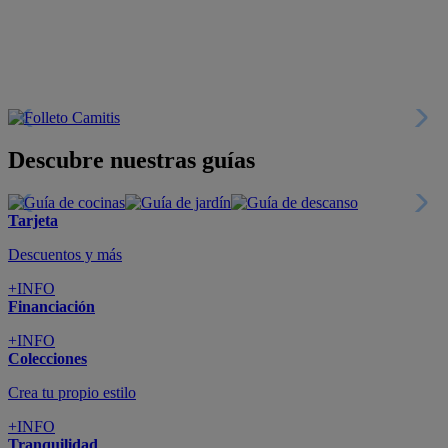
+INFO
Financiación
+INFO
Colecciones
Crea tu propio estilo
+INFO
Tranquilidad
6 años de Garantía Plus
+INFO
Catálogos
Miles de productos
+INFO
Por teléfono
Llámanos y compra
+INFO
Nueva app