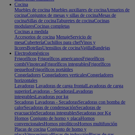
Cocina
Muebles de cocina
Muebles auxiliares de cocina
Armarios de
cocina
Conjuntos de mesas y sillas de cocina
Mesas de
cocina
Sillas de cocina
Taburetes de cocina
Cocinas
modulares
Cocinas completas
Cocinas a medida
Accesorios de cocina
Menaje
Servicio de
mesa
Cubertería
Cuchillos para chef
Vinos y
licores
Botellas
Utensilios de cocina
Vajilla
Bandejas
Electrodomésticos
Frigoríficos
Frigoríficos americanos
Frigoríficos
combi
Vinotecas
Frigoríficos integrables
Frigoríficos
pequeños
Frigoríficos portátiles
Congeladores
Congeladores verticales
Congeladores
horizontales
Lavadoras
Lavadoras de carga frontal
Lavadoras de carga
superior
Lavadoras - Secadoras
Lavadoras
integrables
Lavadoras por kg
Secadoras
Lavadoras - Secadoras
Secadoras con bomba de
calor
Secadoras de condensación
Secadoras de
evacuación
Secadoras integrables
Secadoras por Kg
Hornos
Conjunto de horno y placa
Hornos
convencionales
Hornos pirolíticos
Hornos multifunción
Placas de cocina
Conjunto de horno y
placa
Vitrocerámica
Placas de inducción
Placas de gas