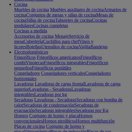
Cocina
Muebles de cocina
Muebles auxiliares de cocina
Armarios de
cocina
Conjuntos de mesas y sillas de cocina
Mesas de
cocina
Sillas de cocina
Taburetes de cocina
Cocinas
modulares
Cocinas completas
Cocinas a medida
Accesorios de cocina
Menaje
Servicio de
mesa
Cubertería
Cuchillos para chef
Vinos y
licores
Botellas
Utensilios de cocina
Vajilla
Bandejas
Electrodomésticos
Frigoríficos
Frigoríficos americanos
Frigoríficos
combi
Vinotecas
Frigoríficos integrables
Frigoríficos
pequeños
Frigoríficos portátiles
Congeladores
Congeladores verticales
Congeladores
horizontales
Lavadoras
Lavadoras de carga frontal
Lavadoras de carga
superior
Lavadoras - Secadoras
Lavadoras
integrables
Lavadoras por kg
Secadoras
Lavadoras - Secadoras
Secadoras con bomba de
calor
Secadoras de condensación
Secadoras de
evacuación
Secadoras integrables
Secadoras por Kg
Hornos
Conjunto de horno y placa
Hornos
convencionales
Hornos pirolíticos
Hornos multifunción
Placas de cocina
Conjunto de horno y
placa
Vitrocerámica
Placas de inducción
Placas de gas