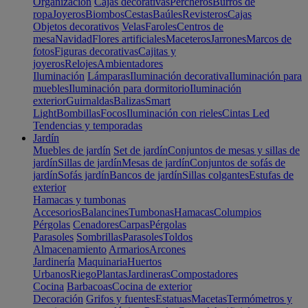
Organización
Cajas decorativas
Percheros
Burros de
ropa
Joyeros
Biombos
Cestas
Baúles
Revisteros
Cajas
Objetos decorativos
Velas
Faroles
Centros de
mesa
Navidad
Flores artificiales
Maceteros
Jarrones
Marcos de
fotos
Figuras decorativas
Cajitas y
joyeros
Relojes
Ambientadores
Iluminación
Lámparas
Iluminación decorativa
Iluminación para
muebles
Iluminación para dormitorio
Iluminación
exterior
Guirnaldas
Balizas
Smart
Light
Bombillas
Focos
Iluminación con rieles
Cintas Led
Tendencias y temporadas
Jardín
Muebles de jardín
Set de jardín
Conjuntos de mesas y sillas de
jardín
Sillas de jardín
Mesas de jardín
Conjuntos de sofás de
jardín
Sofás jardín
Bancos de jardín
Sillas colgantes
Estufas de
exterior
Hamacas y tumbonas
Accesorios
Balancines
Tumbonas
Hamacas
Columpios
Pérgolas
Cenadores
Carpas
Pérgolas
Parasoles
Sombrillas
Parasoles
Toldos
Almacenamiento
Armarios
Arcones
Jardinería
Maquinaria
Huertos
Urbanos
Riego
Plantas
Jardineras
Compostadores
Cocina
Barbacoas
Cocina de exterior
Decoración
Grifos y fuentes
Estatuas
Macetas
Termómetros y