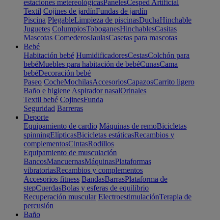
estaciones metereológicas
Paneles
Cesped Artificial
Textil
Cojines de jardín
Fundas de jardín
Piscina
Plegable
Limpieza de piscinas
Ducha
Hinchable
Juguetes
Columpios
Toboganes
Hinchables
Casitas
Mascotas
Comederos
Jaulas
Casetas para mascotas
Bebé
Habitación bebé
Humidificadores
Cestas
Colchón para
bebé
Muebles para habitación de bebé
Cunas
Cama
bebé
Decoración bebé
Paseo
Coche
Mochilas
Accesorios
Capazos
Carrito ligero
Baño e higiene
Aspirador nasal
Orinales
Textil bebé
Cojines
Funda
Seguridad
Barreras
Deporte
Equipamiento de cardio
Máquinas de remo
Bicicletas
spinning
Elípticas
Bicicletas estáticas
Recambios y
complementos
Cintas
Rodillos
Equipamiento de musculación
Bancos
Mancuernas
Máquinas
Plataformas
vibratorias
Recambios y complementos
Accesorios fitness
Bandas
Barras
Plataforma de
step
Cuerdas
Bolas y esferas de equilibrio
Recuperación muscular
Electroestimulación
Terapia de
percusión
Baño