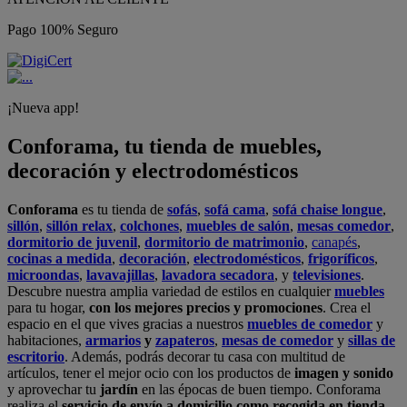
Pago 100% Seguro
¡Nueva app!
Conforama, tu tienda de muebles,
decoración y electrodomésticos
Conforama
es tu tienda de
sofás
,
sofá cama
,
sofá chaise longue
,
sillón
,
sillón relax
,
colchones
,
muebles de salón
,
mesas comedor
,
dormitorio de juvenil
,
dormitorio de matrimonio
,
canapés
,
cocinas a medida
,
decoración
,
electrodomésticos
,
frigoríficos
,
microondas
,
lavavajillas
,
lavadora secadora
, y
televisiones
.
Descubre nuestra amplia variedad de estilos en cualquier
muebles
para tu hogar,
con los mejores precios y promociones
. Crea el
espacio en el que vives gracias a nuestros
muebles de comedor
y
habitaciones,
armarios
y
zapateros
,
mesas de comedor
y
sillas de
escritorio
. Además, podrás decorar tu casa con multitud de
artículos, tener el mejor ocio con los productos de
imagen y sonido
y aprovechar tu
jardín
en las épocas de buen tiempo. Conforama
realiza el
servicio de envío a domicilio como recogida en tienda.