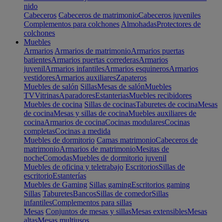
nido
Cabeceros
Cabeceros de matrimonio
Cabeceros juveniles
Complementos para colchones
Almohadas
Protectores de
colchones
Muebles
Armarios
Armarios de matrimonio
Armarios puertas
batientes
Armarios puertas correderas
Armarios
juvenil
Armarios infantiles
Armarios esquineros
Armarios
vestidores
Armarios auxiliares
Zapateros
Muebles de salón
Sillas
Mesas de salón
Muebles
TV
Vitrinas
Aparadores
Estanterias
Muebles recibidores
Muebles de cocina
Sillas de cocinas
Taburetes de cocina
Mesas
de cocina
Mesas y sillas de cocina
Muebles auxiliares de
cocina
Armarios de cocina
Cocinas modulares
Cocinas
completas
Cocinas a medida
Muebles de dormitorio
Camas matrimonio
Cabeceros de
matrimonio
Armarios de matrimonio
Mesitas de
noche
Comodas
Muebles de dormitorio juvenil
Muebles de oficina y teletrabajo
Escritorios
Sillas de
escritorio
Estanterías
Muebles de Gaming
Sillas gaming
Escritorios gaming
Sillas
Taburetes
Bancos
Sillas de comedor
Sillas
infantiles
Complementos para sillas
Mesas
Conjuntos de mesas y sillas
Mesas extensibles
Mesas
altas
Mesas multiusos