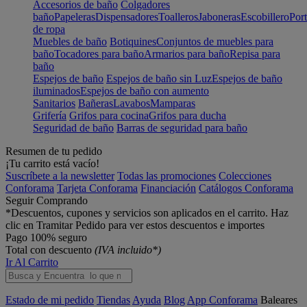
Accesorios de baño
Colgadores
baño
Papeleras
Dispensadores
Toalleros
Jaboneras
Escobillero
Port
de ropa
Muebles de baño
Botiquines
Conjuntos de muebles para
baño
Tocadores para baño
Armarios para baño
Repisa para
baño
Espejos de baño
Espejos de baño sin Luz
Espejos de baño
iluminados
Espejos de baño con aumento
Sanitarios
Bañeras
Lavabos
Mamparas
Grifería
Grifos para cocina
Grifos para ducha
Seguridad de baño
Barras de seguridad para baño
Resumen de tu pedido
¡Tu carrito está vacío!
Suscríbete a la newsletter
Todas las promociones
Colecciones
Conforama
Tarjeta Conforama
Financiación
Catálogos Conforama
Seguir Comprando
*Descuentos, cupones y servicios son aplicados en el carrito. Haz
clic en Tramitar Pedido para ver estos descuentos e importes
Pago 100% seguro
Total con descuento
(IVA incluido*)
Ir Al Carrito
Estado de mi pedido
Tiendas
Ayuda
Blog
App Conforama
Baleares