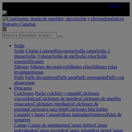
🔵Cambia tu electro con
-10% EXTRA
de descuento ☑️
AQUÍ
Baleares
Canarias
Sofás
Sofás
Chaise Longue
Rinconeras
Sofás cama
Sofás 2
plazas
Sofás 3 plazas
Sofás de piel
Sofás relax
Sofás
exterior
Divanes
Sillones
Sillones decorativos
Sillones relax
Sillones relax
levantapersonas
Puffs
Puffs decorativos
Puffs pera
Puffs reposapiés
Puffs con
almacenaje
Descanso
Colchones
Packs colchón y canapé
Colchones
viscoelásticos
Colchones de muelles
Colchones de muelles
ensacados
Colchones enrollados
Colchones de
espuma
Colchones para bebé
Colchones hinchables
Canapés y bases
Canapés
Base tapizadas
Somieres
Patas de
somieres
Camas
Camas de matrimonio
Camas dobles
Camas
individuales
Camas juveniles
Camas infantiles
Literas
Camas