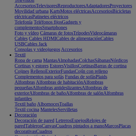
Televisión
Accesorios
Televisores
Reproductores
Adaptadores
Proyectores
Movilidad urbana
Karts
Motos eléctricas
Accesorios
Bicicletas
eléctricas
Patinetes eléctricos
Telefonía
Teléfonos fijos
Gadgets y
complementos
Smartphones
Foto y vídeo
Cámaras de fotos
Trípodes
Videocámaras
Cables
Cables HDMI
Cables de alimentación
Cables
USB
Cables Jack
Consolas y videojuegos
Accesorios
Textil
Ropa de cama
Mantas
Almohadas
Colchas
Sábanas
Nórdicos
Cortinas y estores
Estores
Visillos
Cortinas
Barras de cortina
Cojines
Relleno
Exterior
Fundas
Cojín con relleno
Complementos para sofás
Fundas de sofás
Plaids
Alfombras
Alfombras de habitación
Alfombras
pequeñas
Alfombras antideslizantes
Alfombras de
exterior
Alfombras de baño
Alfombras de salón
Alfombras
infantiles
Textil baño
Albornoces
Toallas
Textil cocina
Manteles
Servilletas
Decoración
Decoración de pared
Letreros
Espejos
Relojes de
pared
Tableros
Canvas
Cuadros pintados a mano
Marcos
Placas
decorativas
Cuadros