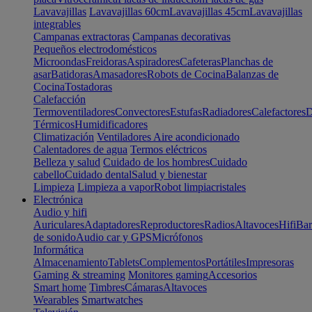
Lavavajillas
Lavavajillas 60cm
Lavavajillas 45cm
Lavavajillas
integrables
Campanas extractoras
Campanas decorativas
Pequeños electrodomésticos
Microondas
Freidoras
Aspiradores
Cafeteras
Planchas de
asar
Batidoras
Amasadores
Robots de Cocina
Balanzas de
Cocina
Tostadoras
Calefacción
Termoventiladores
Convectores
Estufas
Radiadores
Calefactores
D
Térmicos
Humidificadores
Climatización
Ventiladores
Aire acondicionado
Calentadores de agua
Termos eléctricos
Belleza y salud
Cuidado de los hombres
Cuidado
cabello
Cuidado dental
Salud y bienestar
Limpieza
Limpieza a vapor
Robot limpiacristales
Electrónica
Audio y hifi
Auriculares
Adaptadores
Reproductores
Radios
Altavoces
Hifi
Bar
de sonido
Audio car y GPS
Micrófonos
Informática
Almacenamiento
Tablets
Complementos
Portátiles
Impresoras
Gaming & streaming
Monitores gaming
Accesorios
Smart home
Timbres
Cámaras
Altavoces
Wearables
Smartwatches