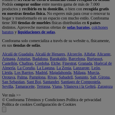
Podrás
comprar online
entre nuestra gama de más de 7.000
productos y
recibirlo en tu domicilio
, o bien con
recogida gratis
en nuestras tiendas física.
No esperes más para crear o renovar tu
hogar y transformarlo en un espacio con mucho estilo. Conforama
tiene 300
tiendas de muebles
físicas distribuidas en
6 países
distintos. Aproveche nuestras ofertas de
sofas baratos
,
colchones
baratos
y
liquidaciones de sofas
.
Conforama solo comercializa a través de su website o, físicamente,
en sus
tiendas de sofás
.
Alcalá de Guadaíra
,
Alcalá de Henares
,
Alcorcón
,
Alfafar
,
Alicante
,
Arinaga
,
Asturias
,
Badalona
,
Barakaldo
,
Barcelona
,
Burjassot
,
Castellón
,
Chafiras
,
Cordoba
,
Elche
,
Finestrat
,
Granada
,
Huércal de
Almería
,
La Coruña
,
La Laguna
,
La Zenia
,
Lanzarote
,
León
,
Lleida
,
Los Barrios
,
Madrid
,
Majadahonda
,
Málaga
,
Murcia
,
Orotava
,
Palma
,
Pamplona
,
Rivas
,
Sabadell
,
Sagunto
,
Salt, Girona
,
San Sebastian
,
Sant Boi
,
Santander
,
Santiago de Compostela
,
Sevilla
,
Tamaraceite
,
Terrassa
,
Viana
,
Vilanova i la Geltrú
,
Zaragoza
Ver más >>
© Conforama
Términos y Condiciones
Política de privacidad
Política de cookies
Configuración de Cookies