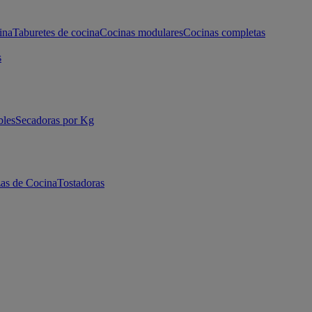
ina
Taburetes de cocina
Cocinas modulares
Cocinas completas
s
bles
Secadoras por Kg
as de Cocina
Tostadoras