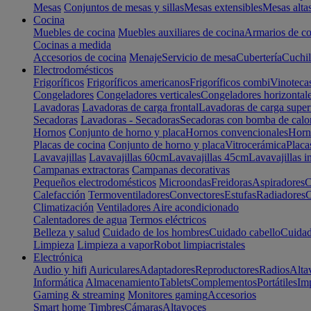
Mesas
Conjuntos de mesas y sillas
Mesas extensibles
Mesas alta
Cocina
Muebles de cocina
Muebles auxiliares de cocina
Armarios de co
Cocinas a medida
Accesorios de cocina
Menaje
Servicio de mesa
Cubertería
Cuchil
Electrodomésticos
Frigoríficos
Frigoríficos americanos
Frigoríficos combi
Vinoteca
Congeladores
Congeladores verticales
Congeladores horizontal
Lavadoras
Lavadoras de carga frontal
Lavadoras de carga super
Secadoras
Lavadoras - Secadoras
Secadoras con bomba de calo
Hornos
Conjunto de horno y placa
Hornos convencionales
Horno
Placas de cocina
Conjunto de horno y placa
Vitrocerámica
Placa
Lavavajillas
Lavavajillas 60cm
Lavavajillas 45cm
Lavavajillas i
Campanas extractoras
Campanas decorativas
Pequeños electrodomésticos
Microondas
Freidoras
Aspiradores
C
Calefacción
Termoventiladores
Convectores
Estufas
Radiadores
C
Climatización
Ventiladores
Aire acondicionado
Calentadores de agua
Termos eléctricos
Belleza y salud
Cuidado de los hombres
Cuidado cabello
Cuidad
Limpieza
Limpieza a vapor
Robot limpiacristales
Electrónica
Audio y hifi
Auriculares
Adaptadores
Reproductores
Radios
Alta
Informática
Almacenamiento
Tablets
Complementos
Portátiles
Im
Gaming & streaming
Monitores gaming
Accesorios
Smart home
Timbres
Cámaras
Altavoces