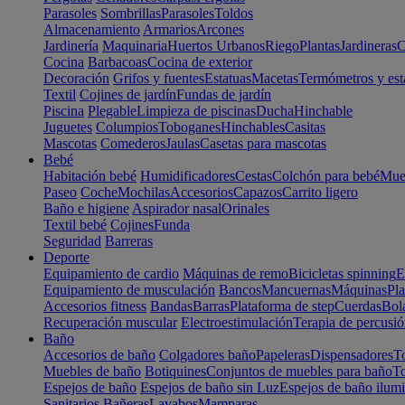
Parasoles
Sombrillas
Parasoles
Toldos
Almacenamiento
Armarios
Arcones
Jardinería
Maquinaria
Huertos Urbanos
Riego
Plantas
Jardineras
C
Cocina
Barbacoas
Cocina de exterior
Decoración
Grifos y fuentes
Estatuas
Macetas
Termómetros y est
Textil
Cojines de jardín
Fundas de jardín
Piscina
Plegable
Limpieza de piscinas
Ducha
Hinchable
Juguetes
Columpios
Toboganes
Hinchables
Casitas
Mascotas
Comederos
Jaulas
Casetas para mascotas
Bebé
Habitación bebé
Humidificadores
Cestas
Colchón para bebé
Mueb
Paseo
Coche
Mochilas
Accesorios
Capazos
Carrito ligero
Baño e higiene
Aspirador nasal
Orinales
Textil bebé
Cojines
Funda
Seguridad
Barreras
Deporte
Equipamiento de cardio
Máquinas de remo
Bicicletas spinning
E
Equipamiento de musculación
Bancos
Mancuernas
Máquinas
Pla
Accesorios fitness
Bandas
Barras
Plataforma de step
Cuerdas
Bola
Recuperación muscular
Electroestimulación
Terapia de percusi
Baño
Accesorios de baño
Colgadores baño
Papeleras
Dispensadores
To
Muebles de baño
Botiquines
Conjuntos de muebles para baño
To
Espejos de baño
Espejos de baño sin Luz
Espejos de baño ilum
Sanitarios
Bañeras
Lavabos
Mamparas