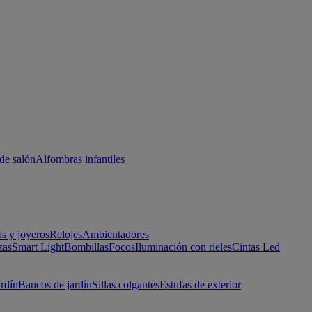
de salón
Alfombras infantiles
as y joyeros
Relojes
Ambientadores
zas
Smart Light
Bombillas
Focos
Iluminación con rieles
Cintas Led
ardín
Bancos de jardín
Sillas colgantes
Estufas de exterior