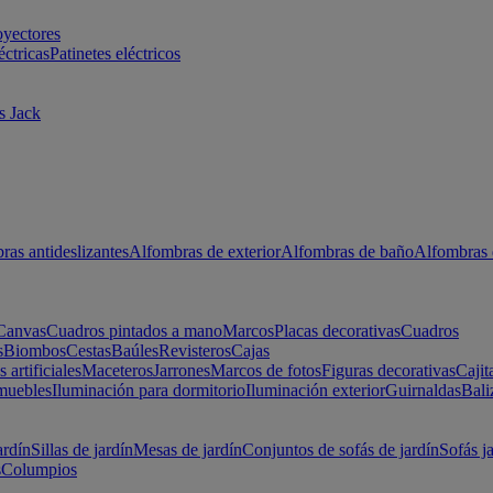
oyectores
éctricas
Patinetes eléctricos
s Jack
ras antideslizantes
Alfombras de exterior
Alfombras de baño
Alfombras 
Canvas
Cuadros pintados a mano
Marcos
Placas decorativas
Cuadros
s
Biombos
Cestas
Baúles
Revisteros
Cajas
s artificiales
Maceteros
Jarrones
Marcos de fotos
Figuras decorativas
Cajit
muebles
Iluminación para dormitorio
Iluminación exterior
Guirnaldas
Bali
ardín
Sillas de jardín
Mesas de jardín
Conjuntos de sofás de jardín
Sofás j
s
Columpios