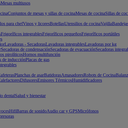
s
Mesas multiusos
cina
Conjuntos de mesas y sillas de cocina
Mesas de cocina
Sillas de coc
los para chef
Vinos y licores
Botellas
Utensilios de cocina
Vajilla
Bandeja
s
Frigoríficos integrables
Frigoríficos pequeños
Frigoríficos portátiles
es
ior
Lavadoras - Secadoras
Lavadoras integrables
Lavadoras por kg
r
Secadoras de condensación
Secadoras de evacuación
Secadoras integra
s pirolíticos
Hornos multifunción
s de inducción
Placas de gas
ntegrables
afeteras
Planchas de asar
Batidoras
Amasadores
Robots de Cocina
Balanz
alefactores
Difusores
Emisores Térmicos
Humidificadores
o dental
Salud y bienestar
voces
Hifi
Barras de sonido
Audio car y GPS
Micrófonos
presoras