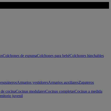
os
Colchones de espuma
Colchones para bebé
Colchones hinchables
esquineros
Armarios vestidores
Armarios auxiliares
Zapateros
 de cocina
Cocinas modulares
Cocinas completas
Cocinas a medida
mitorio juvenil