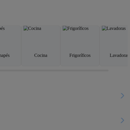
napés
Cocina
Frigoríficos
Lavadoras