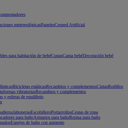
ompostadores
aciones metereológicas
Paneles
Cesped Artificial
les para habitación de bebé
Cunas
Cama bebé
Decoración bebé
lípticas
Bicicletas estáticas
Recambios y complementos
Cintas
Rodillos
taformas vibratorias
Recambios y complementos
s y esferas de equilibrio
ón
alleros
Jaboneras
Escobillero
Portarrollos
Cestas de ropa
cadores para baño
Armarios para baño
Repisa para baño
inados
Espejos de baño con aumento