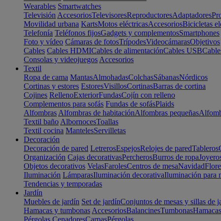
Wearables
Smartwatches
Televisión
Accesorios
Televisores
Reproductores
Adaptadores
Pr
Movilidad urbana
Karts
Motos eléctricas
Accesorios
Bicicletas el
Telefonía
Teléfonos fijos
Gadgets y complementos
Smartphones
Foto y vídeo
Cámaras de fotos
Trípodes
Videocámaras
Objetivos
Cables
Cables HDMI
Cables de alimentación
Cables USB
Cable
Consolas y videojuegos
Accesorios
Textil
Ropa de cama
Mantas
Almohadas
Colchas
Sábanas
Nórdicos
Cortinas y estores
Estores
Visillos
Cortinas
Barras de cortina
Cojines
Relleno
Exterior
Fundas
Cojín con relleno
Complementos para sofás
Fundas de sofás
Plaids
Alfombras
Alfombras de habitación
Alfombras pequeñas
Alfomb
Textil baño
Albornoces
Toallas
Textil cocina
Manteles
Servilletas
Decoración
Decoración de pared
Letreros
Espejos
Relojes de pared
Tableros
Organización
Cajas decorativas
Percheros
Burros de ropa
Joyero
Objetos decorativos
Velas
Faroles
Centros de mesa
Navidad
Flore
Iluminación
Lámparas
Iluminación decorativa
Iluminación para 
Tendencias y temporadas
Jardín
Muebles de jardín
Set de jardín
Conjuntos de mesas y sillas de j
Hamacas y tumbonas
Accesorios
Balancines
Tumbonas
Hamaca
Pérgolas
Cenadores
Carpas
Pérgolas