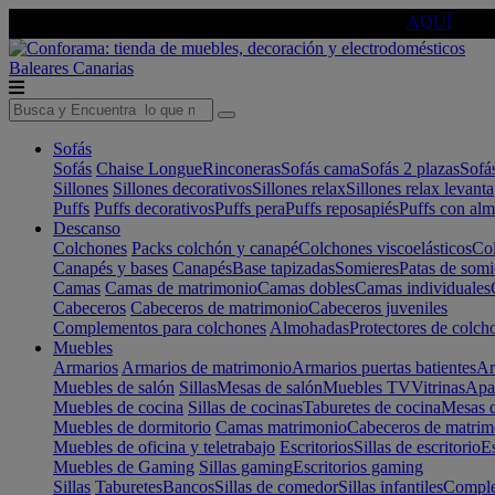
🔵Cambia tu electro con
-10% EXTRA
de descuento ☑️
AQUÍ
Baleares
Canarias
Sofás
Sofás
Chaise Longue
Rinconeras
Sofás cama
Sofás 2 plazas
Sofá
Sillones
Sillones decorativos
Sillones relax
Sillones relax levant
Puffs
Puffs decorativos
Puffs pera
Puffs reposapiés
Puffs con al
Descanso
Colchones
Packs colchón y canapé
Colchones viscoelásticos
Col
Canapés y bases
Canapés
Base tapizadas
Somieres
Patas de somi
Camas
Camas de matrimonio
Camas dobles
Camas individuales
Cabeceros
Cabeceros de matrimonio
Cabeceros juveniles
Complementos para colchones
Almohadas
Protectores de colch
Muebles
Armarios
Armarios de matrimonio
Armarios puertas batientes
Ar
Muebles de salón
Sillas
Mesas de salón
Muebles TV
Vitrinas
Apa
Muebles de cocina
Sillas de cocinas
Taburetes de cocina
Mesas d
Muebles de dormitorio
Camas matrimonio
Cabeceros de matrim
Muebles de oficina y teletrabajo
Escritorios
Sillas de escritorio
Es
Muebles de Gaming
Sillas gaming
Escritorios gaming
Sillas
Taburetes
Bancos
Sillas de comedor
Sillas infantiles
Complem