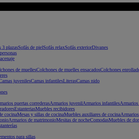
s 3 plazas
Sofás de piel
Sofás relax
Sofás exterior
Divanes
apersonas
macenaje
chones de muelles
Colchones de muelles ensacados
Colchones enrollad
eres
Camas juveniles
Camas infantiles
Literas
Camas nido
ones
marios puertas correderas
Armarios juvenil
Armarios infantiles
Armarios 
radores
Estanterias
Muebles recibidores
e cocina
Mesas y sillas de cocina
Muebles auxiliares de cocina
Armarios
onio
Armarios de matrimonio
Mesitas de noche
Comodas
Muebles de dor
tanterías
entos para sillas