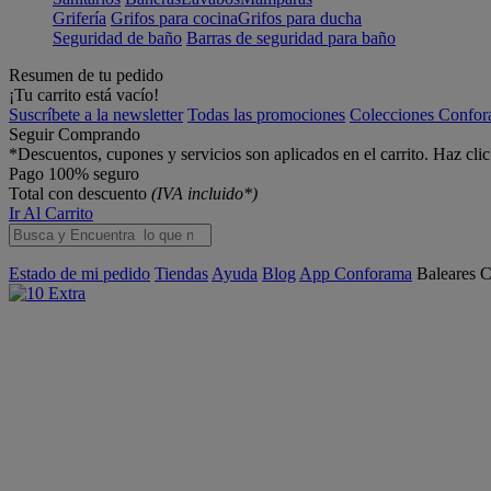
Grifería
Grifos para cocina
Grifos para ducha
Seguridad de baño
Barras de seguridad para baño
Resumen de tu pedido
¡Tu carrito está vacío!
Suscríbete a la newsletter
Todas las promociones
Colecciones Confo
Seguir Comprando
*Descuentos, cupones y servicios son aplicados en el carrito. Haz cli
Pago 100% seguro
Total con descuento
(IVA incluido*)
Ir Al Carrito
Estado de mi pedido
Tiendas
Ayuda
Blog
App Conforama
Baleares
C