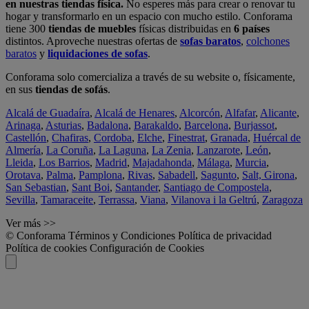
en nuestras tiendas física.
No esperes más para crear o renovar tu
hogar y transformarlo en un espacio con mucho estilo. Conforama
tiene 300
tiendas de muebles
físicas distribuidas en
6 países
distintos. Aproveche nuestras ofertas de
sofas baratos
,
colchones
baratos
y
liquidaciones de sofas
.
Conforama solo comercializa a través de su website o, físicamente,
en sus
tiendas de sofás
.
Alcalá de Guadaíra
,
Alcalá de Henares
,
Alcorcón
,
Alfafar
,
Alicante
,
Arinaga
,
Asturias
,
Badalona
,
Barakaldo
,
Barcelona
,
Burjassot
,
Castellón
,
Chafiras
,
Cordoba
,
Elche
,
Finestrat
,
Granada
,
Huércal de
Almería
,
La Coruña
,
La Laguna
,
La Zenia
,
Lanzarote
,
León
,
Lleida
,
Los Barrios
,
Madrid
,
Majadahonda
,
Málaga
,
Murcia
,
Orotava
,
Palma
,
Pamplona
,
Rivas
,
Sabadell
,
Sagunto
,
Salt, Girona
,
San Sebastian
,
Sant Boi
,
Santander
,
Santiago de Compostela
,
Sevilla
,
Tamaraceite
,
Terrassa
,
Viana
,
Vilanova i la Geltrú
,
Zaragoza
Ver más >>
© Conforama
Términos y Condiciones
Política de privacidad
Política de cookies
Configuración de Cookies