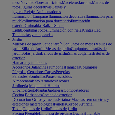
mesa
Navidad
Flores artificiales
Maceteros
Jarrones
Marcos de
fotos
Figuras decorativas
Cajitas y
joyeros
Relojes
Ambientadores
Iluminación
Lámparas
Iluminación decorativa
Iluminación para
muebles
Iluminación para dormitorio
Iluminación
exterior
Guirnaldas
Balizas
Smart
Light
Bombillas
Focos
Iluminación con rieles
Cintas Led
Tendencias y temporadas
Jardín
Muebles de jardín
Set de jardín
Conjuntos de mesas y sillas de
jardín
Sillas de jardín
Mesas de jardín
Conjuntos de sofás de
jardín
Sofás jardín
Bancos de jardín
Sillas colgantes
Estufas de
exterior
Hamacas y tumbonas
Accesorios
Balancines
Tumbonas
Hamacas
Columpios
Pérgolas
Cenadores
Carpas
Pérgolas
Parasoles
Sombrillas
Parasoles
Toldos
Almacenamiento
Armarios
Arcones
Jardinería
Maquinaria
Huertos
Urbanos
Riego
Plantas
Jardineras
Compostadores
Cocina
Barbacoas
Cocina de exterior
Decoración
Grifos y fuentes
Estatuas
Macetas
Termómetros y
estaciones metereológicas
Paneles
Cesped Artificial
Textil
Cojines de jardín
Fundas de jardín
Piscina
Plegable
Limpieza de piscinas
Ducha
Hinchable