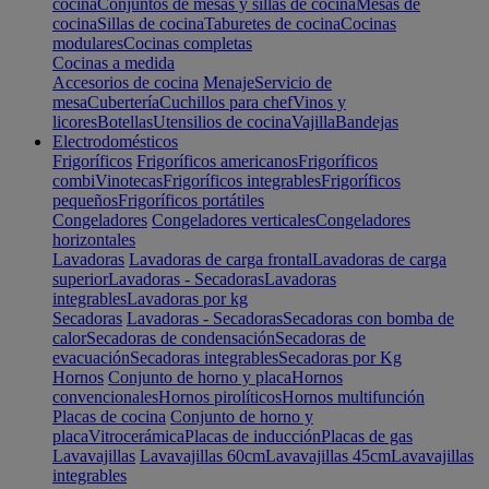
cocina
Conjuntos de mesas y sillas de cocina
Mesas de
cocina
Sillas de cocina
Taburetes de cocina
Cocinas
modulares
Cocinas completas
Cocinas a medida
Accesorios de cocina
Menaje
Servicio de
mesa
Cubertería
Cuchillos para chef
Vinos y
licores
Botellas
Utensilios de cocina
Vajilla
Bandejas
Electrodomésticos
Frigoríficos
Frigoríficos americanos
Frigoríficos
combi
Vinotecas
Frigoríficos integrables
Frigoríficos
pequeños
Frigoríficos portátiles
Congeladores
Congeladores verticales
Congeladores
horizontales
Lavadoras
Lavadoras de carga frontal
Lavadoras de carga
superior
Lavadoras - Secadoras
Lavadoras
integrables
Lavadoras por kg
Secadoras
Lavadoras - Secadoras
Secadoras con bomba de
calor
Secadoras de condensación
Secadoras de
evacuación
Secadoras integrables
Secadoras por Kg
Hornos
Conjunto de horno y placa
Hornos
convencionales
Hornos pirolíticos
Hornos multifunción
Placas de cocina
Conjunto de horno y
placa
Vitrocerámica
Placas de inducción
Placas de gas
Lavavajillas
Lavavajillas 60cm
Lavavajillas 45cm
Lavavajillas
integrables