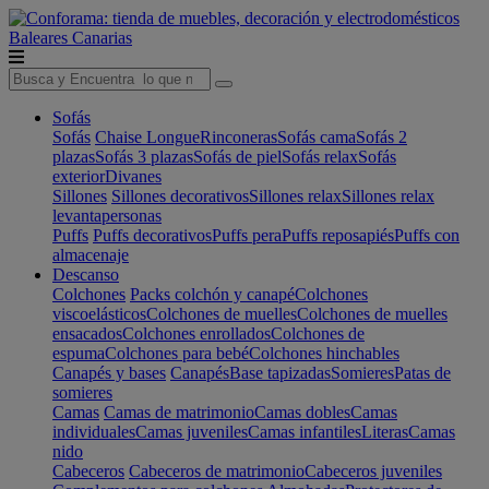
Baleares
Canarias
Sofás
Sofás
Chaise Longue
Rinconeras
Sofás cama
Sofás 2
plazas
Sofás 3 plazas
Sofás de piel
Sofás relax
Sofás
exterior
Divanes
Sillones
Sillones decorativos
Sillones relax
Sillones relax
levantapersonas
Puffs
Puffs decorativos
Puffs pera
Puffs reposapiés
Puffs con
almacenaje
Descanso
Colchones
Packs colchón y canapé
Colchones
viscoelásticos
Colchones de muelles
Colchones de muelles
ensacados
Colchones enrollados
Colchones de
espuma
Colchones para bebé
Colchones hinchables
Canapés y bases
Canapés
Base tapizadas
Somieres
Patas de
somieres
Camas
Camas de matrimonio
Camas dobles
Camas
individuales
Camas juveniles
Camas infantiles
Literas
Camas
nido
Cabeceros
Cabeceros de matrimonio
Cabeceros juveniles