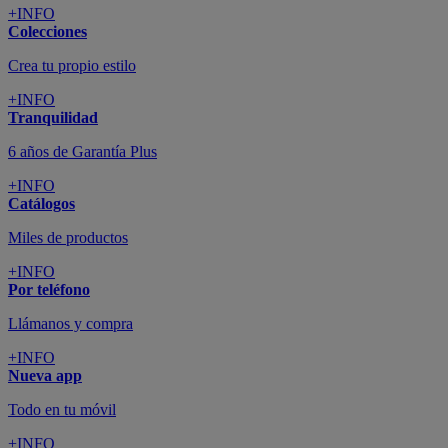
+INFO
Colecciones
Crea tu propio estilo
+INFO
Tranquilidad
6 años de Garantía Plus
+INFO
Catálogos
Miles de productos
+INFO
Por teléfono
Llámanos y compra
+INFO
Nueva app
Todo en tu móvil
+INFO