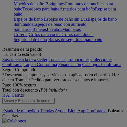
Muebles de baño
Botiquines
Conjuntos de muebles para
baño
Tocadores para baño
Armarios para baño
Repisa para
baño
Espejos de baño
Espejos de baño sin Luz
Espejos de baño
iluminados
Espejos de baño con aumento
Sanitarios
Bañeras
Lavabos
Mamparas
Grifería
Grifos para cocina
Grifos para ducha
Seguridad de baño
Barras de seguridad para baño
Resumen de tu pedido
¡Tu carrito está vacío!
Suscríbete a la newsletter
Todas las promociones
Colecciones
Conforama
Tarjeta Conforama
Financiación
Catálogos Conforama
Seguir Comprando
*Descuentos, cupones y servicios son aplicados en el carrito. Haz
clic en Tramitar Pedido para ver estos descuentos e importes
Pago 100% seguro
Total con descuento
(IVA incluido*)
Ir Al Carrito
Estado de mi pedido
Tiendas
Ayuda
Blog
App Conforama
Baleares
Canarias