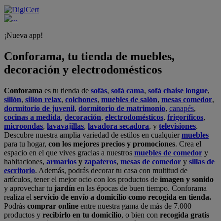
¡Nueva app!
Conforama, tu tienda de muebles,
decoración y electrodomésticos
Conforama
es tu tienda de
sofás
,
sofá cama
,
sofá chaise longue
,
sillón
,
sillón relax
,
colchones
,
muebles de salón
,
mesas comedor
,
dormitorio de juvenil
,
dormitorio de matrimonio
,
canapés
,
cocinas a medida
,
decoración
,
electrodomésticos
,
frigoríficos
,
microondas
,
lavavajillas
,
lavadora secadora
, y
televisiones
.
Descubre nuestra amplia variedad de estilos en cualquier
muebles
para tu hogar,
con los mejores precios y promociones
. Crea el
espacio en el que vives gracias a nuestros
muebles de comedor
y
habitaciones,
armarios
y
zapateros
,
mesas de comedor
y
sillas de
escritorio
. Además, podrás decorar tu casa con multitud de
artículos, tener el mejor ocio con los productos de
imagen y sonido
y aprovechar tu
jardín
en las épocas de buen tiempo. Conforama
realiza el
servicio de envío a domicilio como recogida en tienda.
Podrás
comprar online
entre nuestra gama de más de 7.000
productos y
recibirlo en tu domicilio
, o bien con
recogida gratis