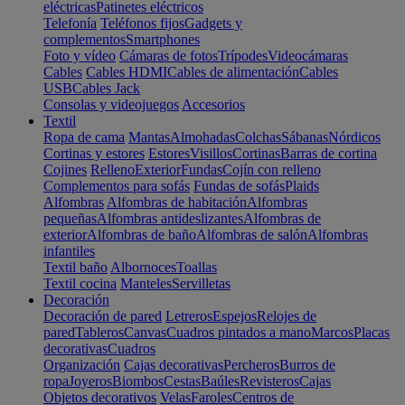
eléctricas
Patinetes eléctricos
Telefonía
Teléfonos fijos
Gadgets y
complementos
Smartphones
Foto y vídeo
Cámaras de fotos
Trípodes
Videocámaras
Cables
Cables HDMI
Cables de alimentación
Cables
USB
Cables Jack
Consolas y videojuegos
Accesorios
Textil
Ropa de cama
Mantas
Almohadas
Colchas
Sábanas
Nórdicos
Cortinas y estores
Estores
Visillos
Cortinas
Barras de cortina
Cojines
Relleno
Exterior
Fundas
Cojín con relleno
Complementos para sofás
Fundas de sofás
Plaids
Alfombras
Alfombras de habitación
Alfombras
pequeñas
Alfombras antideslizantes
Alfombras de
exterior
Alfombras de baño
Alfombras de salón
Alfombras
infantiles
Textil baño
Albornoces
Toallas
Textil cocina
Manteles
Servilletas
Decoración
Decoración de pared
Letreros
Espejos
Relojes de
pared
Tableros
Canvas
Cuadros pintados a mano
Marcos
Placas
decorativas
Cuadros
Organización
Cajas decorativas
Percheros
Burros de
ropa
Joyeros
Biombos
Cestas
Baúles
Revisteros
Cajas
Objetos decorativos
Velas
Faroles
Centros de