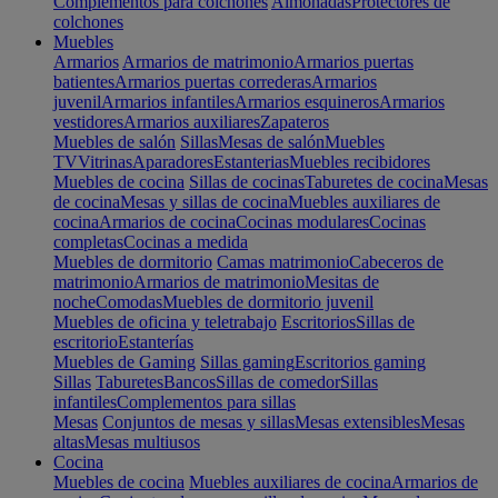
Complementos para colchones
Almohadas
Protectores de
colchones
Muebles
Armarios
Armarios de matrimonio
Armarios puertas
batientes
Armarios puertas correderas
Armarios
juvenil
Armarios infantiles
Armarios esquineros
Armarios
vestidores
Armarios auxiliares
Zapateros
Muebles de salón
Sillas
Mesas de salón
Muebles
TV
Vitrinas
Aparadores
Estanterias
Muebles recibidores
Muebles de cocina
Sillas de cocinas
Taburetes de cocina
Mesas
de cocina
Mesas y sillas de cocina
Muebles auxiliares de
cocina
Armarios de cocina
Cocinas modulares
Cocinas
completas
Cocinas a medida
Muebles de dormitorio
Camas matrimonio
Cabeceros de
matrimonio
Armarios de matrimonio
Mesitas de
noche
Comodas
Muebles de dormitorio juvenil
Muebles de oficina y teletrabajo
Escritorios
Sillas de
escritorio
Estanterías
Muebles de Gaming
Sillas gaming
Escritorios gaming
Sillas
Taburetes
Bancos
Sillas de comedor
Sillas
infantiles
Complementos para sillas
Mesas
Conjuntos de mesas y sillas
Mesas extensibles
Mesas
altas
Mesas multiusos
Cocina
Muebles de cocina
Muebles auxiliares de cocina
Armarios de