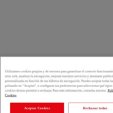
Utilizamos cookies propias y de terceros para garantizar el correcto funcionami
sitio web, analizar la navegación, mejorar nuestros servicios y mostrarte public
personalizada en función de tus hábitos de navegación. Puedes aceptar todas la
pulsando en “Aceptar”, o configurar tus preferencias para seleccionar qué tipos
cookies deseas permitir o rechazar. Para más información, consulta nuestra
Pol
Cookies
Aceptar Cookies
Rechazar todas