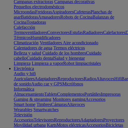
Campanas extractoras
Campanas decorativas
Pequeños electrodomésticos
Microondas
Freidoras
Aspiradores
Cafeteras
Planchas de
asar
Batidoras
Amasadores
Robots de Cocina
Balanzas de
Cocina
Tostadoras
Calefacción
Termoventiladores
Convectores
Estufas
Radiadores
Calefactores
D
Térmicos
Humidificadores
Climatización
Ventiladores
Aire acondicionado
Calentadores de agua
Termos eléctricos
Belleza y salud
Cuidado de los hombres
Cuidado
cabello
Cuidado dental
Salud y bienestar
Limpieza
Limpieza a vapor
Robot limpiacristales
Electrónica
Audio y hifi
Auriculares
Adaptadores
Reproductores
Radios
Altavoces
Hifi
Bar
de sonido
Audio car y GPS
Micrófonos
Informática
Almacenamiento
Tablets
Complementos
Portátiles
Impresoras
Gaming & streaming
Monitores gaming
Accesorios
Smart home
Timbres
Cámaras
Altavoces
Wearables
Smartwatches
Televisión
Accesorios
Televisores
Reproductores
Adaptadores
Proyectores
Movilidad urbana
Karts
Motos eléctricas
Accesorios
Bicicletas