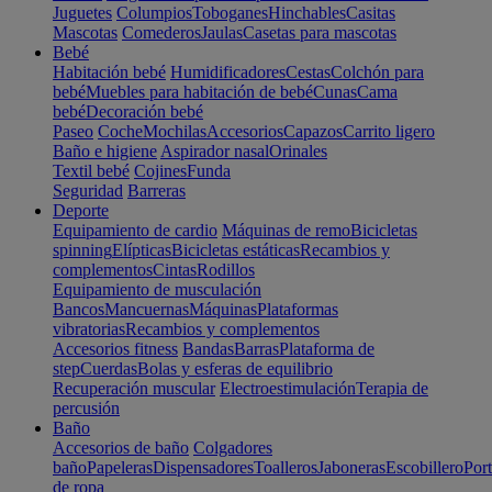
Juguetes
Columpios
Toboganes
Hinchables
Casitas
Mascotas
Comederos
Jaulas
Casetas para mascotas
Bebé
Habitación bebé
Humidificadores
Cestas
Colchón para
bebé
Muebles para habitación de bebé
Cunas
Cama
bebé
Decoración bebé
Paseo
Coche
Mochilas
Accesorios
Capazos
Carrito ligero
Baño e higiene
Aspirador nasal
Orinales
Textil bebé
Cojines
Funda
Seguridad
Barreras
Deporte
Equipamiento de cardio
Máquinas de remo
Bicicletas
spinning
Elípticas
Bicicletas estáticas
Recambios y
complementos
Cintas
Rodillos
Equipamiento de musculación
Bancos
Mancuernas
Máquinas
Plataformas
vibratorias
Recambios y complementos
Accesorios fitness
Bandas
Barras
Plataforma de
step
Cuerdas
Bolas y esferas de equilibrio
Recuperación muscular
Electroestimulación
Terapia de
percusión
Baño
Accesorios de baño
Colgadores
baño
Papeleras
Dispensadores
Toalleros
Jaboneras
Escobillero
Port
de ropa