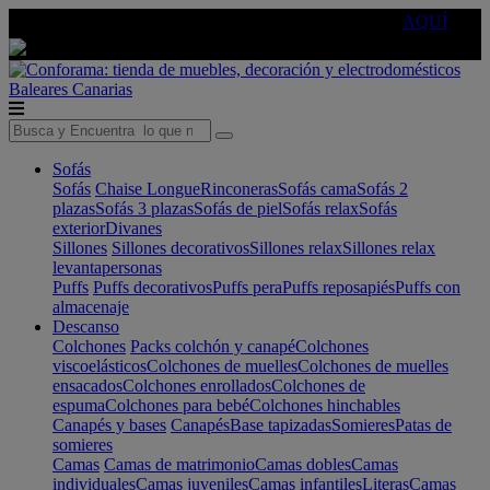
🔵Cambia tu electro con
-10% EXTRA
de descuento ☑️
AQUÍ
Baleares
Canarias
Sofás
Sofás
Chaise Longue
Rinconeras
Sofás cama
Sofás 2
plazas
Sofás 3 plazas
Sofás de piel
Sofás relax
Sofás
exterior
Divanes
Sillones
Sillones decorativos
Sillones relax
Sillones relax
levantapersonas
Puffs
Puffs decorativos
Puffs pera
Puffs reposapiés
Puffs con
almacenaje
Descanso
Colchones
Packs colchón y canapé
Colchones
viscoelásticos
Colchones de muelles
Colchones de muelles
ensacados
Colchones enrollados
Colchones de
espuma
Colchones para bebé
Colchones hinchables
Canapés y bases
Canapés
Base tapizadas
Somieres
Patas de
somieres
Camas
Camas de matrimonio
Camas dobles
Camas
individuales
Camas juveniles
Camas infantiles
Literas
Camas