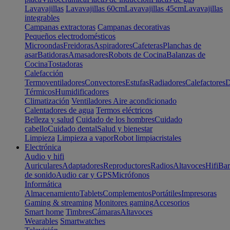
Lavavajillas
Lavavajillas 60cm
Lavavajillas 45cm
Lavavajillas
integrables
Campanas extractoras
Campanas decorativas
Pequeños electrodomésticos
Microondas
Freidoras
Aspiradores
Cafeteras
Planchas de
asar
Batidoras
Amasadores
Robots de Cocina
Balanzas de
Cocina
Tostadoras
Calefacción
Termoventiladores
Convectores
Estufas
Radiadores
Calefactores
D
Térmicos
Humidificadores
Climatización
Ventiladores
Aire acondicionado
Calentadores de agua
Termos eléctricos
Belleza y salud
Cuidado de los hombres
Cuidado
cabello
Cuidado dental
Salud y bienestar
Limpieza
Limpieza a vapor
Robot limpiacristales
Electrónica
Audio y hifi
Auriculares
Adaptadores
Reproductores
Radios
Altavoces
Hifi
Bar
de sonido
Audio car y GPS
Micrófonos
Informática
Almacenamiento
Tablets
Complementos
Portátiles
Impresoras
Gaming & streaming
Monitores gaming
Accesorios
Smart home
Timbres
Cámaras
Altavoces
Wearables
Smartwatches