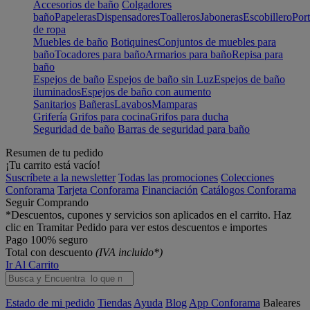
Accesorios de baño
Colgadores
baño
Papeleras
Dispensadores
Toalleros
Jaboneras
Escobillero
Port
de ropa
Muebles de baño
Botiquines
Conjuntos de muebles para
baño
Tocadores para baño
Armarios para baño
Repisa para
baño
Espejos de baño
Espejos de baño sin Luz
Espejos de baño
iluminados
Espejos de baño con aumento
Sanitarios
Bañeras
Lavabos
Mamparas
Grifería
Grifos para cocina
Grifos para ducha
Seguridad de baño
Barras de seguridad para baño
Resumen de tu pedido
¡Tu carrito está vacío!
Suscríbete a la newsletter
Todas las promociones
Colecciones
Conforama
Tarjeta Conforama
Financiación
Catálogos Conforama
Seguir Comprando
*Descuentos, cupones y servicios son aplicados en el carrito. Haz
clic en Tramitar Pedido para ver estos descuentos e importes
Pago 100% seguro
Total con descuento
(IVA incluido*)
Ir Al Carrito
Estado de mi pedido
Tiendas
Ayuda
Blog
App Conforama
Baleares