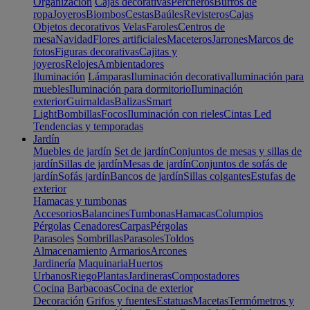
Organización
Cajas decorativas
Percheros
Burros de
ropa
Joyeros
Biombos
Cestas
Baúles
Revisteros
Cajas
Objetos decorativos
Velas
Faroles
Centros de
mesa
Navidad
Flores artificiales
Maceteros
Jarrones
Marcos de
fotos
Figuras decorativas
Cajitas y
joyeros
Relojes
Ambientadores
Iluminación
Lámparas
Iluminación decorativa
Iluminación para
muebles
Iluminación para dormitorio
Iluminación
exterior
Guirnaldas
Balizas
Smart
Light
Bombillas
Focos
Iluminación con rieles
Cintas Led
Tendencias y temporadas
Jardín
Muebles de jardín
Set de jardín
Conjuntos de mesas y sillas de
jardín
Sillas de jardín
Mesas de jardín
Conjuntos de sofás de
jardín
Sofás jardín
Bancos de jardín
Sillas colgantes
Estufas de
exterior
Hamacas y tumbonas
Accesorios
Balancines
Tumbonas
Hamacas
Columpios
Pérgolas
Cenadores
Carpas
Pérgolas
Parasoles
Sombrillas
Parasoles
Toldos
Almacenamiento
Armarios
Arcones
Jardinería
Maquinaria
Huertos
Urbanos
Riego
Plantas
Jardineras
Compostadores
Cocina
Barbacoas
Cocina de exterior
Decoración
Grifos y fuentes
Estatuas
Macetas
Termómetros y