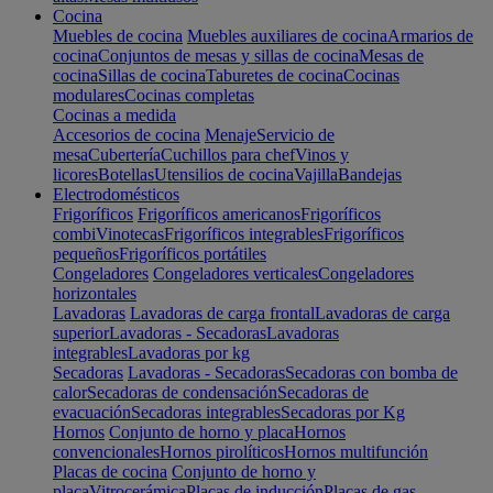
Cocina
Muebles de cocina
Muebles auxiliares de cocina
Armarios de
cocina
Conjuntos de mesas y sillas de cocina
Mesas de
cocina
Sillas de cocina
Taburetes de cocina
Cocinas
modulares
Cocinas completas
Cocinas a medida
Accesorios de cocina
Menaje
Servicio de
mesa
Cubertería
Cuchillos para chef
Vinos y
licores
Botellas
Utensilios de cocina
Vajilla
Bandejas
Electrodomésticos
Frigoríficos
Frigoríficos americanos
Frigoríficos
combi
Vinotecas
Frigoríficos integrables
Frigoríficos
pequeños
Frigoríficos portátiles
Congeladores
Congeladores verticales
Congeladores
horizontales
Lavadoras
Lavadoras de carga frontal
Lavadoras de carga
superior
Lavadoras - Secadoras
Lavadoras
integrables
Lavadoras por kg
Secadoras
Lavadoras - Secadoras
Secadoras con bomba de
calor
Secadoras de condensación
Secadoras de
evacuación
Secadoras integrables
Secadoras por Kg
Hornos
Conjunto de horno y placa
Hornos
convencionales
Hornos pirolíticos
Hornos multifunción
Placas de cocina
Conjunto de horno y
placa
Vitrocerámica
Placas de inducción
Placas de gas