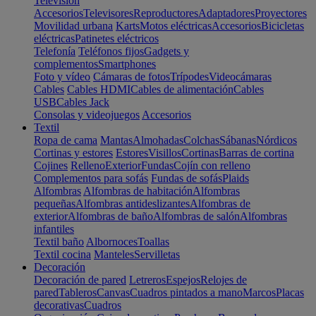
Televisión
Accesorios
Televisores
Reproductores
Adaptadores
Proyectores
Movilidad urbana
Karts
Motos eléctricas
Accesorios
Bicicletas
eléctricas
Patinetes eléctricos
Telefonía
Teléfonos fijos
Gadgets y
complementos
Smartphones
Foto y vídeo
Cámaras de fotos
Trípodes
Videocámaras
Cables
Cables HDMI
Cables de alimentación
Cables
USB
Cables Jack
Consolas y videojuegos
Accesorios
Textil
Ropa de cama
Mantas
Almohadas
Colchas
Sábanas
Nórdicos
Cortinas y estores
Estores
Visillos
Cortinas
Barras de cortina
Cojines
Relleno
Exterior
Fundas
Cojín con relleno
Complementos para sofás
Fundas de sofás
Plaids
Alfombras
Alfombras de habitación
Alfombras
pequeñas
Alfombras antideslizantes
Alfombras de
exterior
Alfombras de baño
Alfombras de salón
Alfombras
infantiles
Textil baño
Albornoces
Toallas
Textil cocina
Manteles
Servilletas
Decoración
Decoración de pared
Letreros
Espejos
Relojes de
pared
Tableros
Canvas
Cuadros pintados a mano
Marcos
Placas
decorativas
Cuadros