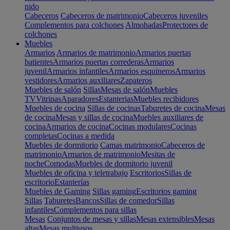
nido
Cabeceros
Cabeceros de matrimonio
Cabeceros juveniles
Complementos para colchones
Almohadas
Protectores de
colchones
Muebles
Armarios
Armarios de matrimonio
Armarios puertas
batientes
Armarios puertas correderas
Armarios
juvenil
Armarios infantiles
Armarios esquineros
Armarios
vestidores
Armarios auxiliares
Zapateros
Muebles de salón
Sillas
Mesas de salón
Muebles
TV
Vitrinas
Aparadores
Estanterias
Muebles recibidores
Muebles de cocina
Sillas de cocinas
Taburetes de cocina
Mesas
de cocina
Mesas y sillas de cocina
Muebles auxiliares de
cocina
Armarios de cocina
Cocinas modulares
Cocinas
completas
Cocinas a medida
Muebles de dormitorio
Camas matrimonio
Cabeceros de
matrimonio
Armarios de matrimonio
Mesitas de
noche
Comodas
Muebles de dormitorio juvenil
Muebles de oficina y teletrabajo
Escritorios
Sillas de
escritorio
Estanterías
Muebles de Gaming
Sillas gaming
Escritorios gaming
Sillas
Taburetes
Bancos
Sillas de comedor
Sillas
infantiles
Complementos para sillas
Mesas
Conjuntos de mesas y sillas
Mesas extensibles
Mesas
altas
Mesas multiusos