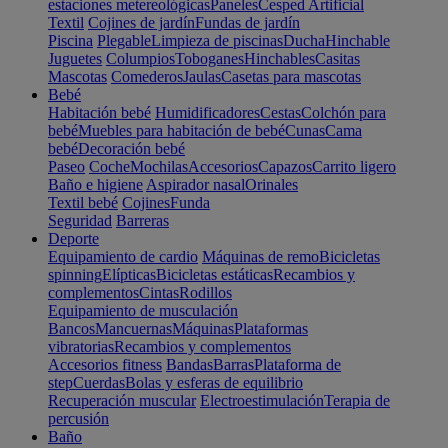
estaciones metereológicas
Paneles
Cesped Artificial
Textil
Cojines de jardín
Fundas de jardín
Piscina
Plegable
Limpieza de piscinas
Ducha
Hinchable
Juguetes
Columpios
Toboganes
Hinchables
Casitas
Mascotas
Comederos
Jaulas
Casetas para mascotas
Bebé
Habitación bebé
Humidificadores
Cestas
Colchón para
bebé
Muebles para habitación de bebé
Cunas
Cama
bebé
Decoración bebé
Paseo
Coche
Mochilas
Accesorios
Capazos
Carrito ligero
Baño e higiene
Aspirador nasal
Orinales
Textil bebé
Cojines
Funda
Seguridad
Barreras
Deporte
Equipamiento de cardio
Máquinas de remo
Bicicletas
spinning
Elípticas
Bicicletas estáticas
Recambios y
complementos
Cintas
Rodillos
Equipamiento de musculación
Bancos
Mancuernas
Máquinas
Plataformas
vibratorias
Recambios y complementos
Accesorios fitness
Bandas
Barras
Plataforma de
step
Cuerdas
Bolas y esferas de equilibrio
Recuperación muscular
Electroestimulación
Terapia de
percusión
Baño