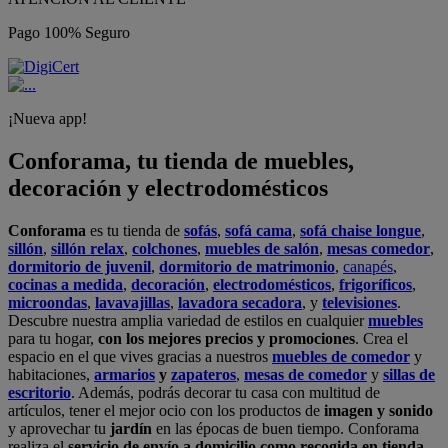
Pago 100% Seguro
¡Nueva app!
Conforama, tu tienda de muebles,
decoración y electrodomésticos
Conforama
es tu tienda de
sofás
,
sofá cama
,
sofá chaise longue
,
sillón
,
sillón relax
,
colchones
,
muebles de salón
,
mesas comedor
,
dormitorio de juvenil
,
dormitorio de matrimonio
,
canapés
,
cocinas a medida
,
decoración
,
electrodomésticos
,
frigoríficos
,
microondas
,
lavavajillas
,
lavadora secadora
, y
televisiones
.
Descubre nuestra amplia variedad de estilos en cualquier
muebles
para tu hogar,
con los mejores precios y promociones
. Crea el
espacio en el que vives gracias a nuestros
muebles de comedor
y
habitaciones,
armarios
y
zapateros
,
mesas de comedor
y
sillas de
escritorio
. Además, podrás decorar tu casa con multitud de
artículos, tener el mejor ocio con los productos de
imagen y sonido
y aprovechar tu
jardín
en las épocas de buen tiempo. Conforama
realiza el
servicio de envío a domicilio como recogida en tienda.