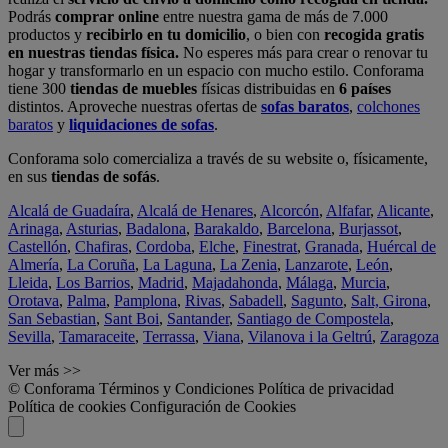
Podrás
comprar online
entre nuestra gama de más de 7.000
productos y
recibirlo en tu domicilio
, o bien con
recogida gratis
en nuestras tiendas física.
No esperes más para crear o renovar tu
hogar y transformarlo en un espacio con mucho estilo. Conforama
tiene 300
tiendas de muebles
físicas distribuidas en
6 países
distintos. Aproveche nuestras ofertas de
sofas baratos
,
colchones
baratos
y
liquidaciones de sofas
.
Conforama solo comercializa a través de su website o, físicamente,
en sus
tiendas de sofás
.
Alcalá de Guadaíra
,
Alcalá de Henares
,
Alcorcón
,
Alfafar
,
Alicante
,
Arinaga
,
Asturias
,
Badalona
,
Barakaldo
,
Barcelona
,
Burjassot
,
Castellón
,
Chafiras
,
Cordoba
,
Elche
,
Finestrat
,
Granada
,
Huércal de
Almería
,
La Coruña
,
La Laguna
,
La Zenia
,
Lanzarote
,
León
,
Lleida
,
Los Barrios
,
Madrid
,
Majadahonda
,
Málaga
,
Murcia
,
Orotava
,
Palma
,
Pamplona
,
Rivas
,
Sabadell
,
Sagunto
,
Salt, Girona
,
San Sebastian
,
Sant Boi
,
Santander
,
Santiago de Compostela
,
Sevilla
,
Tamaraceite
,
Terrassa
,
Viana
,
Vilanova i la Geltrú
,
Zaragoza
Ver más >>
© Conforama
Términos y Condiciones
Política de privacidad
Política de cookies
Configuración de Cookies