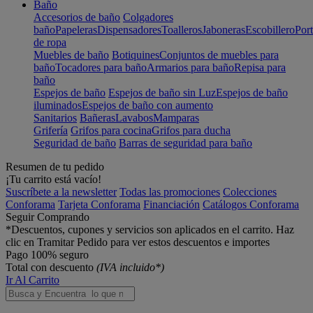
Baño
Accesorios de baño
Colgadores
baño
Papeleras
Dispensadores
Toalleros
Jaboneras
Escobillero
Port
de ropa
Muebles de baño
Botiquines
Conjuntos de muebles para
baño
Tocadores para baño
Armarios para baño
Repisa para
baño
Espejos de baño
Espejos de baño sin Luz
Espejos de baño
iluminados
Espejos de baño con aumento
Sanitarios
Bañeras
Lavabos
Mamparas
Grifería
Grifos para cocina
Grifos para ducha
Seguridad de baño
Barras de seguridad para baño
Resumen de tu pedido
¡Tu carrito está vacío!
Suscríbete a la newsletter
Todas las promociones
Colecciones
Conforama
Tarjeta Conforama
Financiación
Catálogos Conforama
Seguir Comprando
*Descuentos, cupones y servicios son aplicados en el carrito. Haz
clic en Tramitar Pedido para ver estos descuentos e importes
Pago 100% seguro
Total con descuento
(IVA incluido*)
Ir Al Carrito