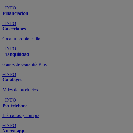
+INFO
Financiación
+INFO
Colecciones
Crea tu propio estilo
+INFO
Tranquilidad
6 años de Garantía Plus
+INFO
Catálogos
Miles de productos
+INFO
Por teléfono
Llámanos y compra
+INFO
Nueva app