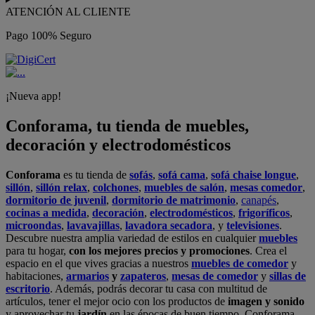
ATENCIÓN AL CLIENTE
Pago 100% Seguro
¡Nueva app!
Conforama, tu tienda de muebles,
decoración y electrodomésticos
Conforama
es tu tienda de
sofás
,
sofá cama
,
sofá chaise longue
,
sillón
,
sillón relax
,
colchones
,
muebles de salón
,
mesas comedor
,
dormitorio de juvenil
,
dormitorio de matrimonio
,
canapés
,
cocinas a medida
,
decoración
,
electrodomésticos
,
frigoríficos
,
microondas
,
lavavajillas
,
lavadora secadora
, y
televisiones
.
Descubre nuestra amplia variedad de estilos en cualquier
muebles
para tu hogar,
con los mejores precios y promociones
. Crea el
espacio en el que vives gracias a nuestros
muebles de comedor
y
habitaciones,
armarios
y
zapateros
,
mesas de comedor
y
sillas de
escritorio
. Además, podrás decorar tu casa con multitud de
artículos, tener el mejor ocio con los productos de
imagen y sonido
y aprovechar tu
jardín
en las épocas de buen tiempo. Conforama