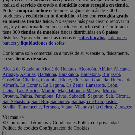
realiza el
servicio de envío a domicilio como recogida en tienda.
Podrás
comprar online
entre nuestra gama de más de 7.000
productos y
recibirlo en tu domicilio
, o bien con
recogida gratis
en nuestras tiendas física.
No esperes más para crear o renovar tu
hogar y transformarlo en un espacio con mucho estilo. Conforama
tiene 300
tiendas de muebles
físicas distribuidas en
6 países
distintos. Aproveche nuestras ofertas de
sofas baratos
,
colchones
baratos
y
liquidaciones de sofas
.
Conforama solo comercializa a través de su website o, físicamente,
en sus
tiendas de sofás
.
Alcalá de Guadaíra
,
Alcalá de Henares
,
Alcorcón
,
Alfafar
,
Alicante
,
Arinaga
,
Asturias
,
Badalona
,
Barakaldo
,
Barcelona
,
Burjassot
,
Castellón
,
Chafiras
,
Cordoba
,
Elche
,
Finestrat
,
Granada
,
Huércal de
Almería
,
La Coruña
,
La Laguna
,
La Zenia
,
Lanzarote
,
León
,
Lleida
,
Los Barrios
,
Madrid
,
Majadahonda
,
Málaga
,
Murcia
,
Orotava
,
Palma
,
Pamplona
,
Rivas
,
Sabadell
,
Sagunto
,
Salt, Girona
,
San Sebastian
,
Sant Boi
,
Santander
,
Santiago de Compostela
,
Sevilla
,
Tamaraceite
,
Terrassa
,
Viana
,
Vilanova i la Geltrú
,
Zaragoza
Ver más >>
© Conforama
Términos y Condiciones
Política de privacidad
Política de cookies
Configuración de Cookies