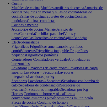
Cocina
Muebles de cocina
Muebles auxiliares de cocina
Armarios de
cocina
Conjuntos de mesas y sillas de cocina
Mesas de
cocina
Sillas de cocina
Taburetes de cocina
Cocinas
modulares
Cocinas completas
Cocinas a medida
Accesorios de cocina
Menaje
Servicio de
mesa
Cubertería
Cuchillos para chef
Vinos y
licores
Botellas
Utensilios de cocina
Vajilla
Bandejas
Electrodomésticos
Frigoríficos
Frigoríficos americanos
Frigoríficos
combi
Vinotecas
Frigoríficos integrables
Frigoríficos
pequeños
Frigoríficos portátiles
Congeladores
Congeladores verticales
Congeladores
horizontales
Lavadoras
Lavadoras de carga frontal
Lavadoras de carga
superior
Lavadoras - Secadoras
Lavadoras
integrables
Lavadoras por kg
Secadoras
Lavadoras - Secadoras
Secadoras con bomba de
calor
Secadoras de condensación
Secadoras de
evacuación
Secadoras integrables
Secadoras por Kg
Hornos
Conjunto de horno y placa
Hornos
convencionales
Hornos pirolíticos
Hornos multifunción
Placas de cocina
Conjunto de horno y
placa
Vitrocerámica
Placas de inducción
Placas de gas