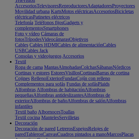
Televisión
Accesorios
Televisores
Reproductores
Adaptadores
Proyectores
Movilidad urbana
Karts
Motos eléctricas
Accesorios
Bicicletas
eléctricas
Patinetes eléctricos
Telefonía
Teléfonos fijos
Gadgets y
complementos
Smartphones
Foto y vídeo
Cámaras de
fotos
Trípodes
Videocámaras
Objetivos
Cables
Cables HDMI
Cables de alimentación
Cables
USB
Cables Jack
Consolas y videojuegos
Accesorios
Textil
Ropa de cama
Mantas
Almohadas
Colchas
Sábanas
Nórdicos
Cortinas y estores
Estores
Visillos
Cortinas
Barras de cortina
Cojines
Relleno
Exterior
Fundas
Cojín con relleno
Complementos para sofás
Fundas de sofás
Plaids
Alfombras
Alfombras de habitación
Alfombras
pequeñas
Alfombras antideslizantes
Alfombras de
exterior
Alfombras de baño
Alfombras de salón
Alfombras
infantiles
Textil baño
Albornoces
Toallas
Textil cocina
Manteles
Servilletas
Decoración
Decoración de pared
Letreros
Espejos
Relojes de
pared
Tableros
Canvas
Cuadros pintados a mano
Marcos
Placas