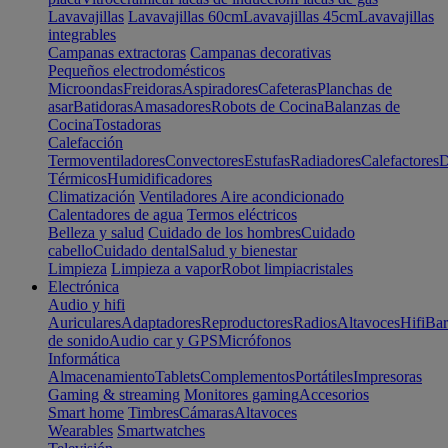
Lavavajillas
Lavavajillas 60cm
Lavavajillas 45cm
Lavavajillas
integrables
Campanas extractoras
Campanas decorativas
Pequeños electrodomésticos
Microondas
Freidoras
Aspiradores
Cafeteras
Planchas de
asar
Batidoras
Amasadores
Robots de Cocina
Balanzas de
Cocina
Tostadoras
Calefacción
Termoventiladores
Convectores
Estufas
Radiadores
Calefactores
D
Térmicos
Humidificadores
Climatización
Ventiladores
Aire acondicionado
Calentadores de agua
Termos eléctricos
Belleza y salud
Cuidado de los hombres
Cuidado
cabello
Cuidado dental
Salud y bienestar
Limpieza
Limpieza a vapor
Robot limpiacristales
Electrónica
Audio y hifi
Auriculares
Adaptadores
Reproductores
Radios
Altavoces
Hifi
Bar
de sonido
Audio car y GPS
Micrófonos
Informática
Almacenamiento
Tablets
Complementos
Portátiles
Impresoras
Gaming & streaming
Monitores gaming
Accesorios
Smart home
Timbres
Cámaras
Altavoces
Wearables
Smartwatches