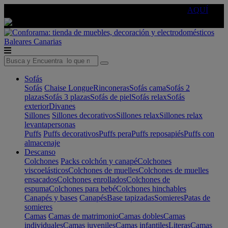
🔵Cambia tu electro con
-10% EXTRA
de descuento ☑️
AQUÍ
Baleares
Canarias
Sofás
Sofás
Chaise Longue
Rinconeras
Sofás cama
Sofás 2
plazas
Sofás 3 plazas
Sofás de piel
Sofás relax
Sofás
exterior
Divanes
Sillones
Sillones decorativos
Sillones relax
Sillones relax
levantapersonas
Puffs
Puffs decorativos
Puffs pera
Puffs reposapiés
Puffs con
almacenaje
Descanso
Colchones
Packs colchón y canapé
Colchones
viscoelásticos
Colchones de muelles
Colchones de muelles
ensacados
Colchones enrollados
Colchones de
espuma
Colchones para bebé
Colchones hinchables
Canapés y bases
Canapés
Base tapizadas
Somieres
Patas de
somieres
Camas
Camas de matrimonio
Camas dobles
Camas
individuales
Camas juveniles
Camas infantiles
Literas
Camas