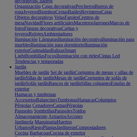
decorativas
Cuadros
Organización
Cajas decorativas
Percheros
Burros de
ropa
Joyeros
Biombos
Cestas
Baúles
Revisteros
Cajas
Objetos decorativos
Velas
Faroles
Centros de
mesa
Navidad
Flores artificiales
Maceteros
Jarrones
Marcos de
fotos
Figuras decorativas
Cajitas y
joyeros
Relojes
Ambientadores
Iluminación
Lámparas
Iluminación decorativa
Iluminación para
muebles
Iluminación para dormitorio
Iluminación
exterior
Guirnaldas
Balizas
Smart
Light
Bombillas
Focos
Iluminación con rieles
Cintas Led
Tendencias y temporadas
Jardín
Muebles de jardín
Set de jardín
Conjuntos de mesas y sillas de
jardín
Sillas de jardín
Mesas de jardín
Conjuntos de sofás de
jardín
Sofás jardín
Bancos de jardín
Sillas colgantes
Estufas de
exterior
Hamacas y tumbonas
Accesorios
Balancines
Tumbonas
Hamacas
Columpios
Pérgolas
Cenadores
Carpas
Pérgolas
Parasoles
Sombrillas
Parasoles
Toldos
Almacenamiento
Armarios
Arcones
Jardinería
Maquinaria
Huertos
Urbanos
Riego
Plantas
Jardineras
Compostadores
Cocina
Barbacoas
Cocina de exterior