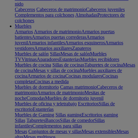
nido
Cabeceros
Cabeceros de matrimonio
Cabeceros juveniles
Complementos para colchones
Almohadas
Protectores de
colchones
Muebles
Armarios
Armarios de matrimonio
Armarios puertas
batientes
Armarios puertas correderas
Armarios
juvenil
Armarios infantiles
Armarios esquineros
Armarios
vestidores
Armarios auxiliares
Zapateros
Muebles de salón
Sillas
Mesas de salón
Muebles
TV
Vitrinas
Aparadores
Estanterias
Muebles recibidores
Muebles de cocina
Sillas de cocinas
Taburetes de cocina
Mesas
de cocina
Mesas y sillas de cocina
Muebles auxiliares de
cocina
Armarios de cocina
Cocinas modulares
Cocinas
completas
Cocinas a medida
Muebles de dormitorio
Camas matrimonio
Cabeceros de
matrimonio
Armarios de matrimonio
Mesitas de
noche
Comodas
Muebles de dormitorio juvenil
Muebles de oficina y teletrabajo
Escritorios
Sillas de
escritorio
Estanterías
Muebles de Gaming
Sillas gaming
Escritorios gaming
Sillas
Taburetes
Bancos
Sillas de comedor
Sillas
infantiles
Complementos para sillas
Mesas
Conjuntos de mesas y sillas
Mesas extensibles
Mesas
altas
Mesas multiusos