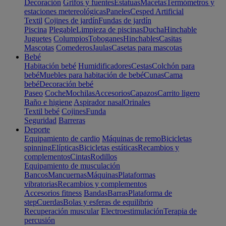
Decoración
Grifos y fuentes
Estatuas
Macetas
Termómetros y
estaciones metereológicas
Paneles
Cesped Artificial
Textil
Cojines de jardín
Fundas de jardín
Piscina
Plegable
Limpieza de piscinas
Ducha
Hinchable
Juguetes
Columpios
Toboganes
Hinchables
Casitas
Mascotas
Comederos
Jaulas
Casetas para mascotas
Bebé
Habitación bebé
Humidificadores
Cestas
Colchón para
bebé
Muebles para habitación de bebé
Cunas
Cama
bebé
Decoración bebé
Paseo
Coche
Mochilas
Accesorios
Capazos
Carrito ligero
Baño e higiene
Aspirador nasal
Orinales
Textil bebé
Cojines
Funda
Seguridad
Barreras
Deporte
Equipamiento de cardio
Máquinas de remo
Bicicletas
spinning
Elípticas
Bicicletas estáticas
Recambios y
complementos
Cintas
Rodillos
Equipamiento de musculación
Bancos
Mancuernas
Máquinas
Plataformas
vibratorias
Recambios y complementos
Accesorios fitness
Bandas
Barras
Plataforma de
step
Cuerdas
Bolas y esferas de equilibrio
Recuperación muscular
Electroestimulación
Terapia de
percusión