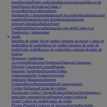
mesa
Navidad
Flores artificiales
Maceteros
Jarrones
Marcos de
fotos
Figuras decorativas
Cajitas y
joyeros
Relojes
Ambientadores
Iluminación
Lámparas
Iluminación decorativa
Iluminación para
muebles
Iluminación para dormitorio
Iluminación
exterior
Guirnaldas
Balizas
Smart
Light
Bombillas
Focos
Iluminación con rieles
Cintas Led
Tendencias y temporadas
Jardín
Muebles de jardín
Set de jardín
Conjuntos de mesas y sillas de
jardín
Sillas de jardín
Mesas de jardín
Conjuntos de sofás de
jardín
Sofás jardín
Bancos de jardín
Sillas colgantes
Estufas de
exterior
Hamacas y tumbonas
Accesorios
Balancines
Tumbonas
Hamacas
Columpios
Pérgolas
Cenadores
Carpas
Pérgolas
Parasoles
Sombrillas
Parasoles
Toldos
Almacenamiento
Armarios
Arcones
Jardinería
Maquinaria
Huertos
Urbanos
Riego
Plantas
Jardineras
Compostadores
Cocina
Barbacoas
Cocina de exterior
Decoración
Grifos y fuentes
Estatuas
Macetas
Termómetros y
estaciones metereológicas
Paneles
Cesped Artificial
Textil
Cojines de jardín
Fundas de jardín
Piscina
Plegable
Limpieza de piscinas
Ducha
Hinchable