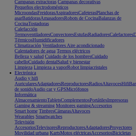
Campanas extractoras
Campanas decorativas
Pequeños electrodomésticos
Microondas
Freidoras
Aspiradores
Cafeteras
Planchas de
asar
Batidoras
Amasadores
Robots de Cocina
Balanzas de
Cocina
Tostadoras
Calefacción
Termoventiladores
Convectores
Estufas
Radiadores
Calefactores
D
Térmicos
Humidificadores
Climatización
Ventiladores
Aire acondicionado
Calentadores de agua
Termos eléctricos
Belleza y salud
Cuidado de los hombres
Cuidado
cabello
Cuidado dental
Salud y bienestar
Limpieza
Limpieza a vapor
Robot limpiacristales
Electrónica
Audio y hifi
Auriculares
Adaptadores
Reproductores
Radios
Altavoces
Hifi
Bar
de sonido
Audio car y GPS
Micrófonos
Informática
Almacenamiento
Tablets
Complementos
Portátiles
Impresoras
Gaming & streaming
Monitores gaming
Accesorios
Smart home
Timbres
Cámaras
Altavoces
Wearables
Smartwatches
Televisión
Accesorios
Televisores
Reproductores
Adaptadores
Proyectores
Movilidad urbana
Karts
Motos eléctricas
Accesorios
Bicicletas