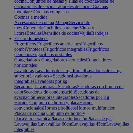
cocina
Conjuntos de mesas y sillas de cocina
Mesas de
cocina
Sillas de cocina
Taburetes de cocina
Cocinas
modulares
Cocinas completas
Cocinas a medida
Accesorios de cocina
Menaje
Servicio de
mesa
Cubertería
Cuchillos para chef
Vinos y
licores
Botellas
Utensilios de cocina
Vajilla
Bandejas
Electrodomésticos
Frigoríficos
Frigoríficos americanos
Frigoríficos
combi
Vinotecas
Frigoríficos integrables
Frigoríficos
pequeños
Frigoríficos portátiles
Congeladores
Congeladores verticales
Congeladores
horizontales
Lavadoras
Lavadoras de carga frontal
Lavadoras de carga
superior
Lavadoras - Secadoras
Lavadoras
integrables
Lavadoras por kg
Secadoras
Lavadoras - Secadoras
Secadoras con bomba de
calor
Secadoras de condensación
Secadoras de
evacuación
Secadoras integrables
Secadoras por Kg
Hornos
Conjunto de horno y placa
Hornos
convencionales
Hornos pirolíticos
Hornos multifunción
Placas de cocina
Conjunto de horno y
placa
Vitrocerámica
Placas de inducción
Placas de gas
Lavavajillas
Lavavajillas 60cm
Lavavajillas 45cm
Lavavajillas
integrables