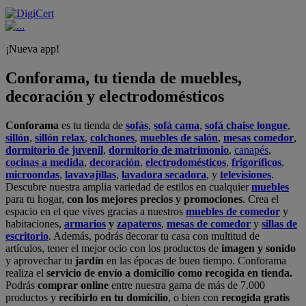
¡Nueva app!
Conforama, tu tienda de muebles,
decoración y electrodomésticos
Conforama
es tu tienda de
sofás
,
sofá cama
,
sofá chaise longue
,
sillón
,
sillón relax
,
colchones
,
muebles de salón
,
mesas comedor
,
dormitorio de juvenil
,
dormitorio de matrimonio
,
canapés
,
cocinas a medida
,
decoración
,
electrodomésticos
,
frigoríficos
,
microondas
,
lavavajillas
,
lavadora secadora
, y
televisiones
.
Descubre nuestra amplia variedad de estilos en cualquier
muebles
para tu hogar,
con los mejores precios y promociones
. Crea el
espacio en el que vives gracias a nuestros
muebles de comedor
y
habitaciones,
armarios
y
zapateros
,
mesas de comedor
y
sillas de
escritorio
. Además, podrás decorar tu casa con multitud de
artículos, tener el mejor ocio con los productos de
imagen y sonido
y aprovechar tu
jardín
en las épocas de buen tiempo. Conforama
realiza el
servicio de envío a domicilio como recogida en tienda.
Podrás
comprar online
entre nuestra gama de más de 7.000
productos y
recibirlo en tu domicilio
, o bien con
recogida gratis