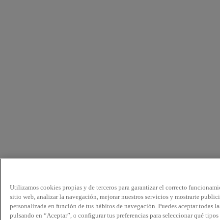
Utilizamos cookies propias y de terceros para garantizar el correcto funcionami
sitio web, analizar la navegación, mejorar nuestros servicios y mostrarte public
personalizada en función de tus hábitos de navegación. Puedes aceptar todas la
pulsando en “Aceptar”, o configurar tus preferencias para seleccionar qué tipos