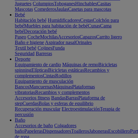
Juguetes
Columpios
Toboganes
Hinchables
Casitas
Mascotas
Comederos
Jaulas
Casetas para mascotas
Bebé
Habitación bebé
Humidificadores
Cestas
Colchón para
bebé
Muebles para habitación de bebé
Cunas
Cama
bebé
Decoración bebé
Paseo
Coche
Mochilas
Accesorios
Capazos
Carrito ligero
Baño e higiene
Aspirador nasal
Orinales
Textil bebé
Cojines
Funda
Seguridad
Barreras
Deporte
Equipamiento de cardio
Máquinas de remo
Bicicletas
spinning
Elípticas
Bicicletas estáticas
Recambios y
complementos
Cintas
Rodillos
Equipamiento de musculación
Bancos
Mancuernas
Máquinas
Plataformas
vibratorias
Recambios y complementos
Accesorios fitness
Bandas
Barras
Plataforma de
step
Cuerdas
Bolas y esferas de equilibrio
Recuperación muscular
Electroestimulación
Terapia de
percusión
Baño
Accesorios de baño
Colgadores
baño
Papeleras
Dispensadores
Toalleros
Jaboneras
Escobillero
Port
de ropa