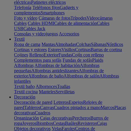
eléctricas
Patinetes eléctricos
Telefonía
Teléfonos fijos
Gadgets y
complementos
Smartphones
Foto y vídeo
Cámaras de fotos
Trípodes
Videocámaras
Cables
Cables HDMI
Cables de alimentación
Cables
USB
Cables Jack
Consolas y videojuegos
Accesorios
Textil
Ropa de cama
Mantas
Almohadas
Colchas
Sábanas
Nórdicos
Cortinas y estores
Estores
Visillos
Cortinas
Barras de cortina
Cojines
Relleno
Exterior
Fundas
Cojín con relleno
Complementos para sofás
Fundas de sofás
Plaids
Alfombras
Alfombras de habitación
Alfombras
pequeñas
Alfombras antideslizantes
Alfombras de
exterior
Alfombras de baño
Alfombras de salón
Alfombras
infantiles
Textil baño
Albornoces
Toallas
Textil cocina
Manteles
Servilletas
Decoración
Decoración de pared
Letreros
Espejos
Relojes de
pared
Tableros
Canvas
Cuadros pintados a mano
Marcos
Placas
decorativas
Cuadros
Organización
Cajas decorativas
Percheros
Burros de
ropa
Joyeros
Biombos
Cestas
Baúles
Revisteros
Cajas
Objetos decorativos
Velas
Faroles
Centros de