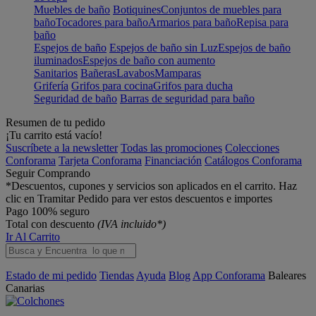
Muebles de baño
Botiquines
Conjuntos de muebles para
baño
Tocadores para baño
Armarios para baño
Repisa para
baño
Espejos de baño
Espejos de baño sin Luz
Espejos de baño
iluminados
Espejos de baño con aumento
Sanitarios
Bañeras
Lavabos
Mamparas
Grifería
Grifos para cocina
Grifos para ducha
Seguridad de baño
Barras de seguridad para baño
Resumen de tu pedido
¡Tu carrito está vacío!
Suscríbete a la newsletter
Todas las promociones
Colecciones
Conforama
Tarjeta Conforama
Financiación
Catálogos Conforama
Seguir Comprando
*Descuentos, cupones y servicios son aplicados en el carrito. Haz
clic en Tramitar Pedido para ver estos descuentos e importes
Pago 100% seguro
Total con descuento
(IVA incluido*)
Ir Al Carrito
Estado de mi pedido
Tiendas
Ayuda
Blog
App Conforama
Baleares
Canarias