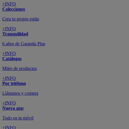
+INFO
Colecciones
Crea tu propio estilo
+INFO
Tranquilidad
6 años de Garantía Plus
+INFO
Catálogos
Miles de productos
+INFO
Por teléfono
Llámanos y compra
+INFO
Nueva app
Todo en tu móvil
+INFO