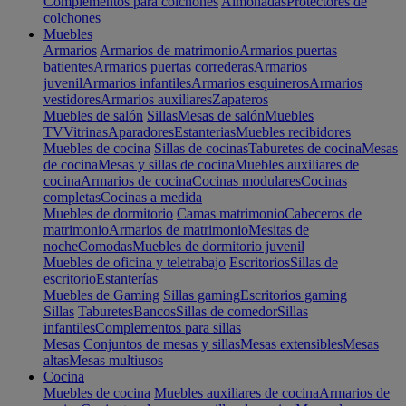
Complementos para colchones
Almohadas
Protectores de
colchones
Muebles
Armarios
Armarios de matrimonio
Armarios puertas
batientes
Armarios puertas correderas
Armarios
juvenil
Armarios infantiles
Armarios esquineros
Armarios
vestidores
Armarios auxiliares
Zapateros
Muebles de salón
Sillas
Mesas de salón
Muebles
TV
Vitrinas
Aparadores
Estanterias
Muebles recibidores
Muebles de cocina
Sillas de cocinas
Taburetes de cocina
Mesas
de cocina
Mesas y sillas de cocina
Muebles auxiliares de
cocina
Armarios de cocina
Cocinas modulares
Cocinas
completas
Cocinas a medida
Muebles de dormitorio
Camas matrimonio
Cabeceros de
matrimonio
Armarios de matrimonio
Mesitas de
noche
Comodas
Muebles de dormitorio juvenil
Muebles de oficina y teletrabajo
Escritorios
Sillas de
escritorio
Estanterías
Muebles de Gaming
Sillas gaming
Escritorios gaming
Sillas
Taburetes
Bancos
Sillas de comedor
Sillas
infantiles
Complementos para sillas
Mesas
Conjuntos de mesas y sillas
Mesas extensibles
Mesas
altas
Mesas multiusos
Cocina
Muebles de cocina
Muebles auxiliares de cocina
Armarios de