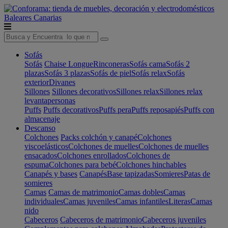
Baleares
Canarias
Sofás
Sofás
Chaise Longue
Rinconeras
Sofás cama
Sofás 2
plazas
Sofás 3 plazas
Sofás de piel
Sofás relax
Sofás
exterior
Divanes
Sillones
Sillones decorativos
Sillones relax
Sillones relax
levantapersonas
Puffs
Puffs decorativos
Puffs pera
Puffs reposapiés
Puffs con
almacenaje
Descanso
Colchones
Packs colchón y canapé
Colchones
viscoelásticos
Colchones de muelles
Colchones de muelles
ensacados
Colchones enrollados
Colchones de
espuma
Colchones para bebé
Colchones hinchables
Canapés y bases
Canapés
Base tapizadas
Somieres
Patas de
somieres
Camas
Camas de matrimonio
Camas dobles
Camas
individuales
Camas juveniles
Camas infantiles
Literas
Camas
nido
Cabeceros
Cabeceros de matrimonio
Cabeceros juveniles