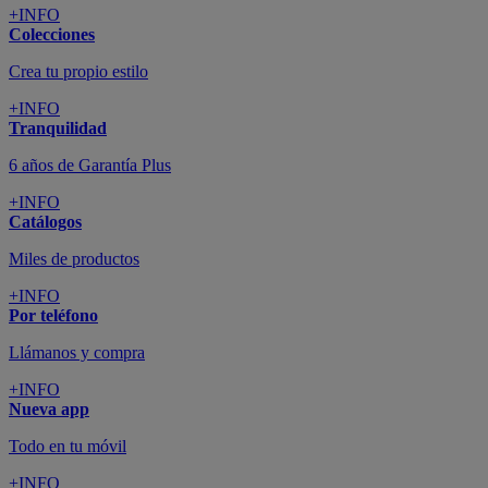
+INFO
Colecciones
Crea tu propio estilo
+INFO
Tranquilidad
6 años de Garantía Plus
+INFO
Catálogos
Miles de productos
+INFO
Por teléfono
Llámanos y compra
+INFO
Nueva app
Todo en tu móvil
+INFO