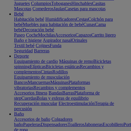
Juguetes
Columpios
Toboganes
Hinchables
Casitas
Mascotas
Comederos
Jaulas
Casetas para mascotas
Bebé
Habitación bebé
Humidificadores
Cestas
Colchón para
bebé
Muebles para habitación de bebé
Cunas
Cama
bebé
Decoración bebé
Paseo
Coche
Mochilas
Accesorios
Capazos
Carrito ligero
Baño e higiene
Aspirador nasal
Orinales
Textil bebé
Cojines
Funda
Seguridad
Barreras
Deporte
Equipamiento de cardio
Máquinas de remo
Bicicletas
spinning
Elípticas
Bicicletas estáticas
Recambios y
complementos
Cintas
Rodillos
Equipamiento de musculación
Bancos
Mancuernas
Máquinas
Plataformas
vibratorias
Recambios y complementos
Accesorios fitness
Bandas
Barras
Plataforma de
step
Cuerdas
Bolas y esferas de equilibrio
Recuperación muscular
Electroestimulación
Terapia de
percusión
Baño
Accesorios de baño
Colgadores
baño
Papeleras
Dispensadores
Toalleros
Jaboneras
Escobillero
Port
de ropa