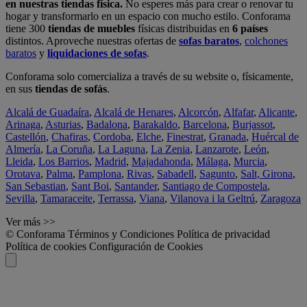
en nuestras tiendas física.
No esperes más para crear o renovar tu
hogar y transformarlo en un espacio con mucho estilo. Conforama
tiene 300
tiendas de muebles
físicas distribuidas en
6 países
distintos. Aproveche nuestras ofertas de
sofas baratos
,
colchones
baratos
y
liquidaciones de sofas
.
Conforama solo comercializa a través de su website o, físicamente,
en sus
tiendas de sofás
.
Alcalá de Guadaíra
,
Alcalá de Henares
,
Alcorcón
,
Alfafar
,
Alicante
,
Arinaga
,
Asturias
,
Badalona
,
Barakaldo
,
Barcelona
,
Burjassot
,
Castellón
,
Chafiras
,
Cordoba
,
Elche
,
Finestrat
,
Granada
,
Huércal de
Almería
,
La Coruña
,
La Laguna
,
La Zenia
,
Lanzarote
,
León
,
Lleida
,
Los Barrios
,
Madrid
,
Majadahonda
,
Málaga
,
Murcia
,
Orotava
,
Palma
,
Pamplona
,
Rivas
,
Sabadell
,
Sagunto
,
Salt, Girona
,
San Sebastian
,
Sant Boi
,
Santander
,
Santiago de Compostela
,
Sevilla
,
Tamaraceite
,
Terrassa
,
Viana
,
Vilanova i la Geltrú
,
Zaragoza
Ver más >>
© Conforama
Términos y Condiciones
Política de privacidad
Política de cookies
Configuración de Cookies