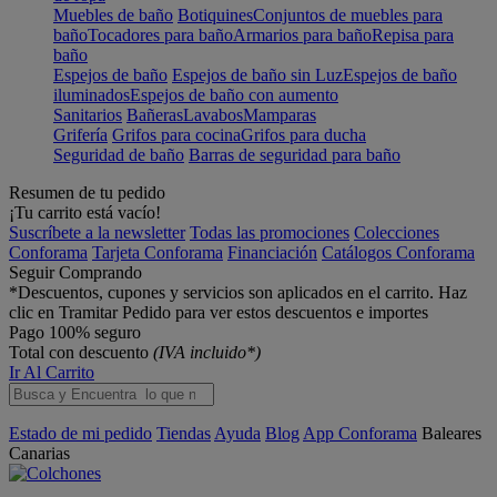
Muebles de baño
Botiquines
Conjuntos de muebles para
baño
Tocadores para baño
Armarios para baño
Repisa para
baño
Espejos de baño
Espejos de baño sin Luz
Espejos de baño
iluminados
Espejos de baño con aumento
Sanitarios
Bañeras
Lavabos
Mamparas
Grifería
Grifos para cocina
Grifos para ducha
Seguridad de baño
Barras de seguridad para baño
Resumen de tu pedido
¡Tu carrito está vacío!
Suscríbete a la newsletter
Todas las promociones
Colecciones
Conforama
Tarjeta Conforama
Financiación
Catálogos Conforama
Seguir Comprando
*Descuentos, cupones y servicios son aplicados en el carrito. Haz
clic en Tramitar Pedido para ver estos descuentos e importes
Pago 100% seguro
Total con descuento
(IVA incluido*)
Ir Al Carrito
Estado de mi pedido
Tiendas
Ayuda
Blog
App Conforama
Baleares
Canarias