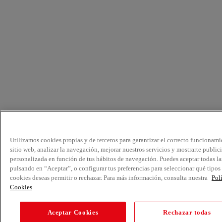
Utilizamos cookies propias y de terceros para garantizar el correcto funcionami
sitio web, analizar la navegación, mejorar nuestros servicios y mostrarte public
personalizada en función de tus hábitos de navegación. Puedes aceptar todas la
pulsando en “Aceptar”, o configurar tus preferencias para seleccionar qué tipos
cookies deseas permitir o rechazar. Para más información, consulta nuestra
Pol
Cookies
Aceptar Cookies
Rechazar todas