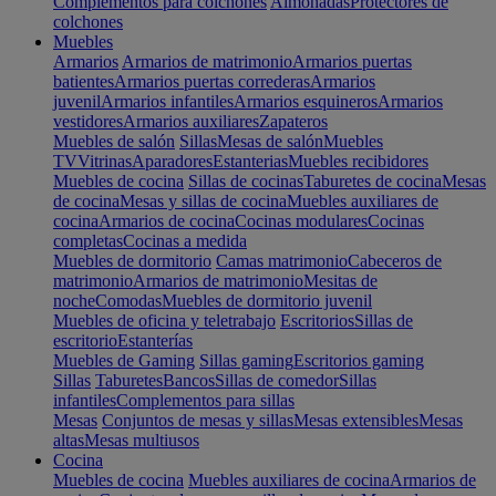
Complementos para colchones
Almohadas
Protectores de
colchones
Muebles
Armarios
Armarios de matrimonio
Armarios puertas
batientes
Armarios puertas correderas
Armarios
juvenil
Armarios infantiles
Armarios esquineros
Armarios
vestidores
Armarios auxiliares
Zapateros
Muebles de salón
Sillas
Mesas de salón
Muebles
TV
Vitrinas
Aparadores
Estanterias
Muebles recibidores
Muebles de cocina
Sillas de cocinas
Taburetes de cocina
Mesas
de cocina
Mesas y sillas de cocina
Muebles auxiliares de
cocina
Armarios de cocina
Cocinas modulares
Cocinas
completas
Cocinas a medida
Muebles de dormitorio
Camas matrimonio
Cabeceros de
matrimonio
Armarios de matrimonio
Mesitas de
noche
Comodas
Muebles de dormitorio juvenil
Muebles de oficina y teletrabajo
Escritorios
Sillas de
escritorio
Estanterías
Muebles de Gaming
Sillas gaming
Escritorios gaming
Sillas
Taburetes
Bancos
Sillas de comedor
Sillas
infantiles
Complementos para sillas
Mesas
Conjuntos de mesas y sillas
Mesas extensibles
Mesas
altas
Mesas multiusos
Cocina
Muebles de cocina
Muebles auxiliares de cocina
Armarios de