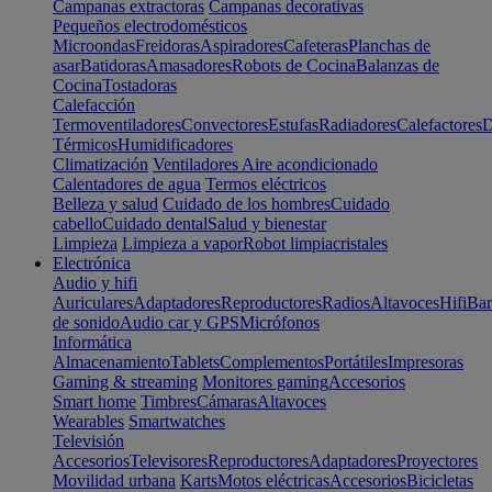
Campanas extractoras
Campanas decorativas
Pequeños electrodomésticos
Microondas
Freidoras
Aspiradores
Cafeteras
Planchas de
asar
Batidoras
Amasadores
Robots de Cocina
Balanzas de
Cocina
Tostadoras
Calefacción
Termoventiladores
Convectores
Estufas
Radiadores
Calefactores
D
Térmicos
Humidificadores
Climatización
Ventiladores
Aire acondicionado
Calentadores de agua
Termos eléctricos
Belleza y salud
Cuidado de los hombres
Cuidado
cabello
Cuidado dental
Salud y bienestar
Limpieza
Limpieza a vapor
Robot limpiacristales
Electrónica
Audio y hifi
Auriculares
Adaptadores
Reproductores
Radios
Altavoces
Hifi
Bar
de sonido
Audio car y GPS
Micrófonos
Informática
Almacenamiento
Tablets
Complementos
Portátiles
Impresoras
Gaming & streaming
Monitores gaming
Accesorios
Smart home
Timbres
Cámaras
Altavoces
Wearables
Smartwatches
Televisión
Accesorios
Televisores
Reproductores
Adaptadores
Proyectores
Movilidad urbana
Karts
Motos eléctricas
Accesorios
Bicicletas