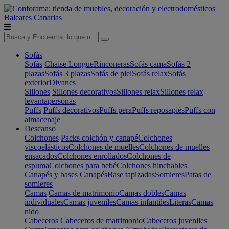
Baleares
Canarias
Sofás
Sofás
Chaise Longue
Rinconeras
Sofás cama
Sofás 2
plazas
Sofás 3 plazas
Sofás de piel
Sofás relax
Sofás
exterior
Divanes
Sillones
Sillones decorativos
Sillones relax
Sillones relax
levantapersonas
Puffs
Puffs decorativos
Puffs pera
Puffs reposapiés
Puffs con
almacenaje
Descanso
Colchones
Packs colchón y canapé
Colchones
viscoelásticos
Colchones de muelles
Colchones de muelles
ensacados
Colchones enrollados
Colchones de
espuma
Colchones para bebé
Colchones hinchables
Canapés y bases
Canapés
Base tapizadas
Somieres
Patas de
somieres
Camas
Camas de matrimonio
Camas dobles
Camas
individuales
Camas juveniles
Camas infantiles
Literas
Camas
nido
Cabeceros
Cabeceros de matrimonio
Cabeceros juveniles