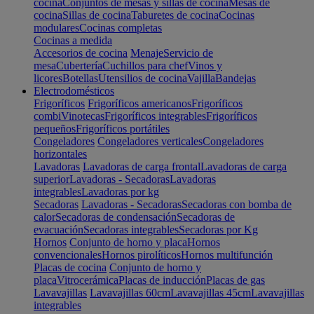
cocina
Conjuntos de mesas y sillas de cocina
Mesas de
cocina
Sillas de cocina
Taburetes de cocina
Cocinas
modulares
Cocinas completas
Cocinas a medida
Accesorios de cocina
Menaje
Servicio de
mesa
Cubertería
Cuchillos para chef
Vinos y
licores
Botellas
Utensilios de cocina
Vajilla
Bandejas
Electrodomésticos
Frigoríficos
Frigoríficos americanos
Frigoríficos
combi
Vinotecas
Frigoríficos integrables
Frigoríficos
pequeños
Frigoríficos portátiles
Congeladores
Congeladores verticales
Congeladores
horizontales
Lavadoras
Lavadoras de carga frontal
Lavadoras de carga
superior
Lavadoras - Secadoras
Lavadoras
integrables
Lavadoras por kg
Secadoras
Lavadoras - Secadoras
Secadoras con bomba de
calor
Secadoras de condensación
Secadoras de
evacuación
Secadoras integrables
Secadoras por Kg
Hornos
Conjunto de horno y placa
Hornos
convencionales
Hornos pirolíticos
Hornos multifunción
Placas de cocina
Conjunto de horno y
placa
Vitrocerámica
Placas de inducción
Placas de gas
Lavavajillas
Lavavajillas 60cm
Lavavajillas 45cm
Lavavajillas
integrables