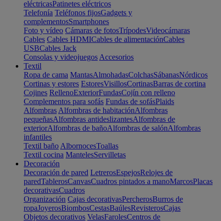
eléctricas
Patinetes eléctricos
Telefonía
Teléfonos fijos
Gadgets y
complementos
Smartphones
Foto y vídeo
Cámaras de fotos
Trípodes
Videocámaras
Cables
Cables HDMI
Cables de alimentación
Cables
USB
Cables Jack
Consolas y videojuegos
Accesorios
Textil
Ropa de cama
Mantas
Almohadas
Colchas
Sábanas
Nórdicos
Cortinas y estores
Estores
Visillos
Cortinas
Barras de cortina
Cojines
Relleno
Exterior
Fundas
Cojín con relleno
Complementos para sofás
Fundas de sofás
Plaids
Alfombras
Alfombras de habitación
Alfombras
pequeñas
Alfombras antideslizantes
Alfombras de
exterior
Alfombras de baño
Alfombras de salón
Alfombras
infantiles
Textil baño
Albornoces
Toallas
Textil cocina
Manteles
Servilletas
Decoración
Decoración de pared
Letreros
Espejos
Relojes de
pared
Tableros
Canvas
Cuadros pintados a mano
Marcos
Placas
decorativas
Cuadros
Organización
Cajas decorativas
Percheros
Burros de
ropa
Joyeros
Biombos
Cestas
Baúles
Revisteros
Cajas
Objetos decorativos
Velas
Faroles
Centros de