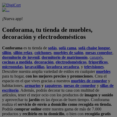
¡Nueva app!
Conforama, tu tienda de muebles,
decoración y electrodomésticos
Conforama
es tu tienda de
sofás
,
sofá cama
,
sofá chaise longue
,
sillón
,
sillón relax
,
colchones
,
muebles de salón
,
mesas comedor
,
dormitorio de juvenil
,
dormitorio de matrimonio
,
canapés
,
cocinas a medida
,
decoración
,
electrodomésticos
,
frigoríficos
,
microondas
,
lavavajillas
,
lavadora secadora
, y
televisiones
.
Descubre nuestra amplia variedad de estilos en cualquier
muebles
para tu hogar,
con los mejores precios y promociones
. Crea el
espacio en el que vives gracias a nuestros
muebles de comedor
y
habitaciones,
armarios
y
zapateros
,
mesas de comedor
y
sillas de
escritorio
. Además, podrás decorar tu casa con multitud de
artículos, tener el mejor ocio con los productos de
imagen y sonido
y aprovechar tu
jardín
en las épocas de buen tiempo. Conforama
realiza el
servicio de envío a domicilio como recogida en tienda.
Podrás
comprar online
entre nuestra gama de más de 7.000
productos y
recibirlo en tu domicilio
, o bien con
recogida gratis