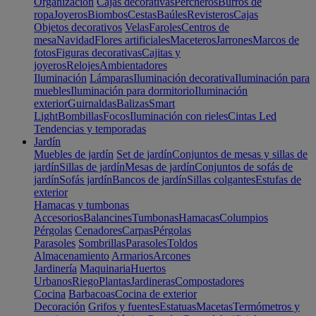
Organización
Cajas decorativas
Percheros
Burros de
ropa
Joyeros
Biombos
Cestas
Baúles
Revisteros
Cajas
Objetos decorativos
Velas
Faroles
Centros de
mesa
Navidad
Flores artificiales
Maceteros
Jarrones
Marcos de
fotos
Figuras decorativas
Cajitas y
joyeros
Relojes
Ambientadores
Iluminación
Lámparas
Iluminación decorativa
Iluminación para
muebles
Iluminación para dormitorio
Iluminación
exterior
Guirnaldas
Balizas
Smart
Light
Bombillas
Focos
Iluminación con rieles
Cintas Led
Tendencias y temporadas
Jardín
Muebles de jardín
Set de jardín
Conjuntos de mesas y sillas de
jardín
Sillas de jardín
Mesas de jardín
Conjuntos de sofás de
jardín
Sofás jardín
Bancos de jardín
Sillas colgantes
Estufas de
exterior
Hamacas y tumbonas
Accesorios
Balancines
Tumbonas
Hamacas
Columpios
Pérgolas
Cenadores
Carpas
Pérgolas
Parasoles
Sombrillas
Parasoles
Toldos
Almacenamiento
Armarios
Arcones
Jardinería
Maquinaria
Huertos
Urbanos
Riego
Plantas
Jardineras
Compostadores
Cocina
Barbacoas
Cocina de exterior
Decoración
Grifos y fuentes
Estatuas
Macetas
Termómetros y