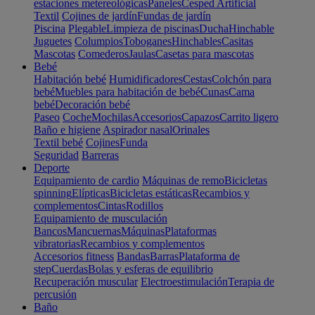
estaciones metereológicas
Paneles
Cesped Artificial
Textil
Cojines de jardín
Fundas de jardín
Piscina
Plegable
Limpieza de piscinas
Ducha
Hinchable
Juguetes
Columpios
Toboganes
Hinchables
Casitas
Mascotas
Comederos
Jaulas
Casetas para mascotas
Bebé
Habitación bebé
Humidificadores
Cestas
Colchón para
bebé
Muebles para habitación de bebé
Cunas
Cama
bebé
Decoración bebé
Paseo
Coche
Mochilas
Accesorios
Capazos
Carrito ligero
Baño e higiene
Aspirador nasal
Orinales
Textil bebé
Cojines
Funda
Seguridad
Barreras
Deporte
Equipamiento de cardio
Máquinas de remo
Bicicletas
spinning
Elípticas
Bicicletas estáticas
Recambios y
complementos
Cintas
Rodillos
Equipamiento de musculación
Bancos
Mancuernas
Máquinas
Plataformas
vibratorias
Recambios y complementos
Accesorios fitness
Bandas
Barras
Plataforma de
step
Cuerdas
Bolas y esferas de equilibrio
Recuperación muscular
Electroestimulación
Terapia de
percusión
Baño