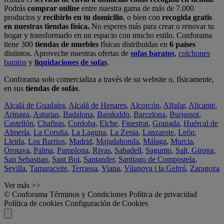
Podrás
comprar online
entre nuestra gama de más de 7.000
productos y
recibirlo en tu domicilio
, o bien con
recogida gratis
en nuestras tiendas física.
No esperes más para crear o renovar tu
hogar y transformarlo en un espacio con mucho estilo. Conforama
tiene 300
tiendas de muebles
físicas distribuidas en
6 países
distintos. Aproveche nuestras ofertas de
sofas baratos
,
colchones
baratos
y
liquidaciones de sofas
.
Conforama solo comercializa a través de su website o, físicamente,
en sus
tiendas de sofás
.
Alcalá de Guadaíra
,
Alcalá de Henares
,
Alcorcón
,
Alfafar
,
Alicante
,
Arinaga
,
Asturias
,
Badalona
,
Barakaldo
,
Barcelona
,
Burjassot
,
Castellón
,
Chafiras
,
Cordoba
,
Elche
,
Finestrat
,
Granada
,
Huércal de
Almería
,
La Coruña
,
La Laguna
,
La Zenia
,
Lanzarote
,
León
,
Lleida
,
Los Barrios
,
Madrid
,
Majadahonda
,
Málaga
,
Murcia
,
Orotava
,
Palma
,
Pamplona
,
Rivas
,
Sabadell
,
Sagunto
,
Salt, Girona
,
San Sebastian
,
Sant Boi
,
Santander
,
Santiago de Compostela
,
Sevilla
,
Tamaraceite
,
Terrassa
,
Viana
,
Vilanova i la Geltrú
,
Zaragoza
Ver más >>
© Conforama
Términos y Condiciones
Política de privacidad
Política de cookies
Configuración de Cookies