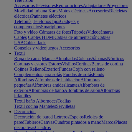
Televisión
Accesorios
Televisores
Reproductores
Adaptadores
Proyectores
Movilidad urbana
Karts
Motos eléctricas
Accesorios
Bicicletas
eléctricas
Patinetes eléctricos
Telefonía
Teléfonos fijos
Gadgets y
complementos
Smartphones
Foto y vídeo
Cámaras de fotos
Trípodes
Videocámaras
Cables
Cables HDMI
Cables de alimentación
Cables
USB
Cables Jack
Consolas y videojuegos
Accesorios
Textil
Ropa de cama
Mantas
Almohadas
Colchas
Sábanas
Nórdicos
Cortinas y estores
Estores
Visillos
Cortinas
Barras de cortina
Cojines
Relleno
Exterior
Fundas
Cojín con relleno
Complementos para sofás
Fundas de sofás
Plaids
Alfombras
Alfombras de habitación
Alfombras
pequeñas
Alfombras antideslizantes
Alfombras de
exterior
Alfombras de baño
Alfombras de salón
Alfombras
infantiles
Textil baño
Albornoces
Toallas
Textil cocina
Manteles
Servilletas
Decoración
Decoración de pared
Letreros
Espejos
Relojes de
pared
Tableros
Canvas
Cuadros pintados a mano
Marcos
Placas
decorativas
Cuadros