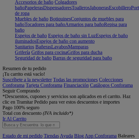
Accesorios de baño
Colgadores
baño
Papeleras
Dispensadores
Toalleros
Jaboneras
Escobillero
Port
de ropa
Muebles de baño
Botiquines
Conjuntos de muebles para
baño
Tocadores para baño
Armarios para baño
Repisa para
baño
Espejos de baño
Espejos de baño sin Luz
Espejos de baño
iluminados
Espejos de baño con aumento
Sanitarios
Bañeras
Lavabos
Mamparas
Grifería
Grifos para cocina
Grifos para ducha
Seguridad de baño
Barras de seguridad para baño
Resumen de tu pedido
¡Tu carrito está vacío!
Suscríbete a la newsletter
Todas las promociones
Colecciones
Conforama
Tarjeta Conforama
Financiación
Catálogos Conforama
Seguir Comprando
*Descuentos, cupones y servicios son aplicados en el carrito. Haz
clic en Tramitar Pedido para ver estos descuentos e importes
Pago 100% seguro
Total con descuento
(IVA incluido*)
Ir Al Carrito
Estado de mi pedido
Tiendas
Ayuda
Blog
App Conforama
Baleares