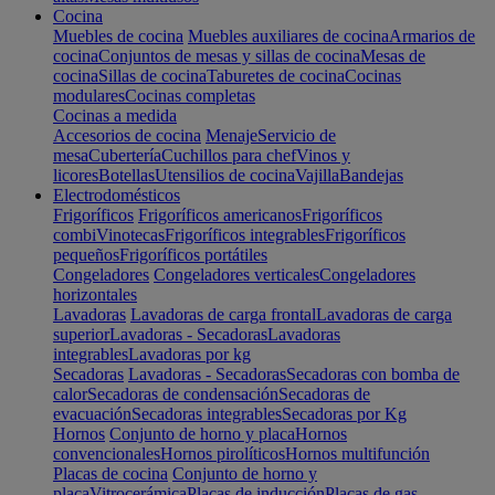
Cocina
Muebles de cocina
Muebles auxiliares de cocina
Armarios de
cocina
Conjuntos de mesas y sillas de cocina
Mesas de
cocina
Sillas de cocina
Taburetes de cocina
Cocinas
modulares
Cocinas completas
Cocinas a medida
Accesorios de cocina
Menaje
Servicio de
mesa
Cubertería
Cuchillos para chef
Vinos y
licores
Botellas
Utensilios de cocina
Vajilla
Bandejas
Electrodomésticos
Frigoríficos
Frigoríficos americanos
Frigoríficos
combi
Vinotecas
Frigoríficos integrables
Frigoríficos
pequeños
Frigoríficos portátiles
Congeladores
Congeladores verticales
Congeladores
horizontales
Lavadoras
Lavadoras de carga frontal
Lavadoras de carga
superior
Lavadoras - Secadoras
Lavadoras
integrables
Lavadoras por kg
Secadoras
Lavadoras - Secadoras
Secadoras con bomba de
calor
Secadoras de condensación
Secadoras de
evacuación
Secadoras integrables
Secadoras por Kg
Hornos
Conjunto de horno y placa
Hornos
convencionales
Hornos pirolíticos
Hornos multifunción
Placas de cocina
Conjunto de horno y
placa
Vitrocerámica
Placas de inducción
Placas de gas