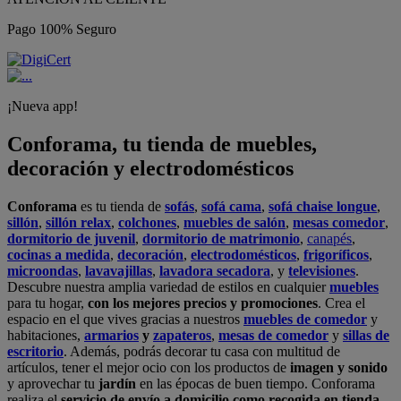
Pago 100% Seguro
¡Nueva app!
Conforama, tu tienda de muebles,
decoración y electrodomésticos
Conforama
es tu tienda de
sofás
,
sofá cama
,
sofá chaise longue
,
sillón
,
sillón relax
,
colchones
,
muebles de salón
,
mesas comedor
,
dormitorio de juvenil
,
dormitorio de matrimonio
,
canapés
,
cocinas a medida
,
decoración
,
electrodomésticos
,
frigoríficos
,
microondas
,
lavavajillas
,
lavadora secadora
, y
televisiones
.
Descubre nuestra amplia variedad de estilos en cualquier
muebles
para tu hogar,
con los mejores precios y promociones
. Crea el
espacio en el que vives gracias a nuestros
muebles de comedor
y
habitaciones,
armarios
y
zapateros
,
mesas de comedor
y
sillas de
escritorio
. Además, podrás decorar tu casa con multitud de
artículos, tener el mejor ocio con los productos de
imagen y sonido
y aprovechar tu
jardín
en las épocas de buen tiempo. Conforama
realiza el
servicio de envío a domicilio como recogida en tienda.