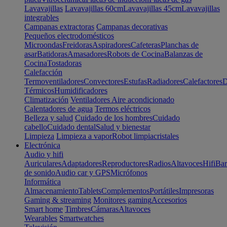
Lavavajillas
Lavavajillas 60cm
Lavavajillas 45cm
Lavavajillas
integrables
Campanas extractoras
Campanas decorativas
Pequeños electrodomésticos
Microondas
Freidoras
Aspiradores
Cafeteras
Planchas de
asar
Batidoras
Amasadores
Robots de Cocina
Balanzas de
Cocina
Tostadoras
Calefacción
Termoventiladores
Convectores
Estufas
Radiadores
Calefactores
D
Térmicos
Humidificadores
Climatización
Ventiladores
Aire acondicionado
Calentadores de agua
Termos eléctricos
Belleza y salud
Cuidado de los hombres
Cuidado
cabello
Cuidado dental
Salud y bienestar
Limpieza
Limpieza a vapor
Robot limpiacristales
Electrónica
Audio y hifi
Auriculares
Adaptadores
Reproductores
Radios
Altavoces
Hifi
Bar
de sonido
Audio car y GPS
Micrófonos
Informática
Almacenamiento
Tablets
Complementos
Portátiles
Impresoras
Gaming & streaming
Monitores gaming
Accesorios
Smart home
Timbres
Cámaras
Altavoces
Wearables
Smartwatches