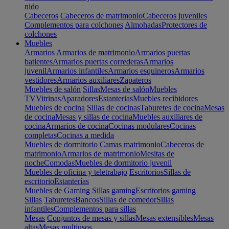
nido
Cabeceros
Cabeceros de matrimonio
Cabeceros juveniles
Complementos para colchones
Almohadas
Protectores de
colchones
Muebles
Armarios
Armarios de matrimonio
Armarios puertas
batientes
Armarios puertas correderas
Armarios
juvenil
Armarios infantiles
Armarios esquineros
Armarios
vestidores
Armarios auxiliares
Zapateros
Muebles de salón
Sillas
Mesas de salón
Muebles
TV
Vitrinas
Aparadores
Estanterias
Muebles recibidores
Muebles de cocina
Sillas de cocinas
Taburetes de cocina
Mesas
de cocina
Mesas y sillas de cocina
Muebles auxiliares de
cocina
Armarios de cocina
Cocinas modulares
Cocinas
completas
Cocinas a medida
Muebles de dormitorio
Camas matrimonio
Cabeceros de
matrimonio
Armarios de matrimonio
Mesitas de
noche
Comodas
Muebles de dormitorio juvenil
Muebles de oficina y teletrabajo
Escritorios
Sillas de
escritorio
Estanterías
Muebles de Gaming
Sillas gaming
Escritorios gaming
Sillas
Taburetes
Bancos
Sillas de comedor
Sillas
infantiles
Complementos para sillas
Mesas
Conjuntos de mesas y sillas
Mesas extensibles
Mesas
altas
Mesas multiusos