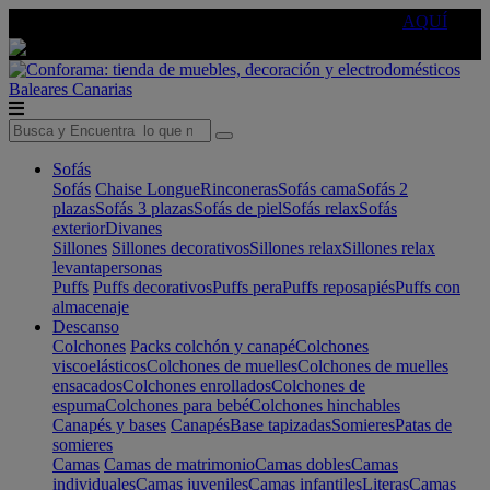
🔵Cambia tu electro con
-10% EXTRA
de descuento ☑️
AQUÍ
Baleares
Canarias
Sofás
Sofás
Chaise Longue
Rinconeras
Sofás cama
Sofás 2
plazas
Sofás 3 plazas
Sofás de piel
Sofás relax
Sofás
exterior
Divanes
Sillones
Sillones decorativos
Sillones relax
Sillones relax
levantapersonas
Puffs
Puffs decorativos
Puffs pera
Puffs reposapiés
Puffs con
almacenaje
Descanso
Colchones
Packs colchón y canapé
Colchones
viscoelásticos
Colchones de muelles
Colchones de muelles
ensacados
Colchones enrollados
Colchones de
espuma
Colchones para bebé
Colchones hinchables
Canapés y bases
Canapés
Base tapizadas
Somieres
Patas de
somieres
Camas
Camas de matrimonio
Camas dobles
Camas
individuales
Camas juveniles
Camas infantiles
Literas
Camas