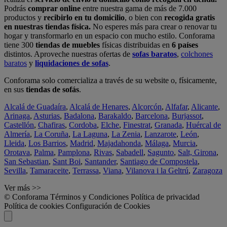
Podrás
comprar online
entre nuestra gama de más de 7.000
productos y
recibirlo en tu domicilio
, o bien con
recogida gratis
en nuestras tiendas física.
No esperes más para crear o renovar tu
hogar y transformarlo en un espacio con mucho estilo. Conforama
tiene 300
tiendas de muebles
físicas distribuidas en
6 países
distintos. Aproveche nuestras ofertas de
sofas baratos
,
colchones
baratos
y
liquidaciones de sofas
.
Conforama solo comercializa a través de su website o, físicamente,
en sus
tiendas de sofás
.
Alcalá de Guadaíra
,
Alcalá de Henares
,
Alcorcón
,
Alfafar
,
Alicante
,
Arinaga
,
Asturias
,
Badalona
,
Barakaldo
,
Barcelona
,
Burjassot
,
Castellón
,
Chafiras
,
Cordoba
,
Elche
,
Finestrat
,
Granada
,
Huércal de
Almería
,
La Coruña
,
La Laguna
,
La Zenia
,
Lanzarote
,
León
,
Lleida
,
Los Barrios
,
Madrid
,
Majadahonda
,
Málaga
,
Murcia
,
Orotava
,
Palma
,
Pamplona
,
Rivas
,
Sabadell
,
Sagunto
,
Salt, Girona
,
San Sebastian
,
Sant Boi
,
Santander
,
Santiago de Compostela
,
Sevilla
,
Tamaraceite
,
Terrassa
,
Viana
,
Vilanova i la Geltrú
,
Zaragoza
Ver más >>
© Conforama
Términos y Condiciones
Política de privacidad
Política de cookies
Configuración de Cookies