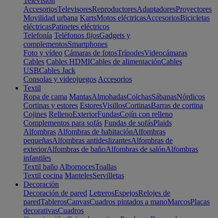
Televisión
Accesorios
Televisores
Reproductores
Adaptadores
Proyectores
Movilidad urbana
Karts
Motos eléctricas
Accesorios
Bicicletas
eléctricas
Patinetes eléctricos
Telefonía
Teléfonos fijos
Gadgets y
complementos
Smartphones
Foto y vídeo
Cámaras de fotos
Trípodes
Videocámaras
Cables
Cables HDMI
Cables de alimentación
Cables
USB
Cables Jack
Consolas y videojuegos
Accesorios
Textil
Ropa de cama
Mantas
Almohadas
Colchas
Sábanas
Nórdicos
Cortinas y estores
Estores
Visillos
Cortinas
Barras de cortina
Cojines
Relleno
Exterior
Fundas
Cojín con relleno
Complementos para sofás
Fundas de sofás
Plaids
Alfombras
Alfombras de habitación
Alfombras
pequeñas
Alfombras antideslizantes
Alfombras de
exterior
Alfombras de baño
Alfombras de salón
Alfombras
infantiles
Textil baño
Albornoces
Toallas
Textil cocina
Manteles
Servilletas
Decoración
Decoración de pared
Letreros
Espejos
Relojes de
pared
Tableros
Canvas
Cuadros pintados a mano
Marcos
Placas
decorativas
Cuadros