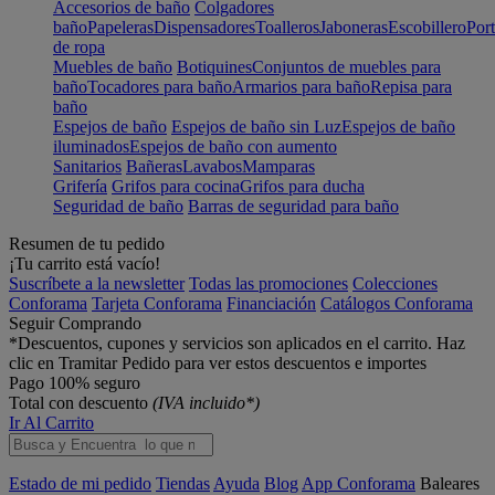
Accesorios de baño
Colgadores
baño
Papeleras
Dispensadores
Toalleros
Jaboneras
Escobillero
Port
de ropa
Muebles de baño
Botiquines
Conjuntos de muebles para
baño
Tocadores para baño
Armarios para baño
Repisa para
baño
Espejos de baño
Espejos de baño sin Luz
Espejos de baño
iluminados
Espejos de baño con aumento
Sanitarios
Bañeras
Lavabos
Mamparas
Grifería
Grifos para cocina
Grifos para ducha
Seguridad de baño
Barras de seguridad para baño
Resumen de tu pedido
¡Tu carrito está vacío!
Suscríbete a la newsletter
Todas las promociones
Colecciones
Conforama
Tarjeta Conforama
Financiación
Catálogos Conforama
Seguir Comprando
*Descuentos, cupones y servicios son aplicados en el carrito. Haz
clic en Tramitar Pedido para ver estos descuentos e importes
Pago 100% seguro
Total con descuento
(IVA incluido*)
Ir Al Carrito
Estado de mi pedido
Tiendas
Ayuda
Blog
App Conforama
Baleares