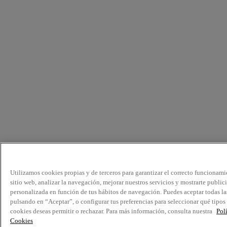
Utilizamos cookies propias y de terceros para garantizar el correcto funcionami
sitio web, analizar la navegación, mejorar nuestros servicios y mostrarte public
personalizada en función de tus hábitos de navegación. Puedes aceptar todas la
pulsando en “Aceptar”, o configurar tus preferencias para seleccionar qué tipos
cookies deseas permitir o rechazar. Para más información, consulta nuestra
Pol
Cookies