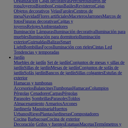
Organización
Cajas decorativas
Percheros
Burros de
ropa
Joyeros
Biombos
Cestas
Baúles
Revisteros
Cajas
Objetos decorativos
Velas
Faroles
Centros de
mesa
Navidad
Flores artificiales
Maceteros
Jarrones
Marcos de
fotos
Figuras decorativas
Cajitas y
joyeros
Relojes
Ambientadores
Iluminación
Lámparas
Iluminación decorativa
Iluminación para
muebles
Iluminación para dormitorio
Iluminación
exterior
Guirnaldas
Balizas
Smart
Light
Bombillas
Focos
Iluminación con rieles
Cintas Led
Tendencias y temporadas
Jardín
Muebles de jardín
Set de jardín
Conjuntos de mesas y sillas de
jardín
Sillas de jardín
Mesas de jardín
Conjuntos de sofás de
jardín
Sofás jardín
Bancos de jardín
Sillas colgantes
Estufas de
exterior
Hamacas y tumbonas
Accesorios
Balancines
Tumbonas
Hamacas
Columpios
Pérgolas
Cenadores
Carpas
Pérgolas
Parasoles
Sombrillas
Parasoles
Toldos
Almacenamiento
Armarios
Arcones
Jardinería
Maquinaria
Huertos
Urbanos
Riego
Plantas
Jardineras
Compostadores
Cocina
Barbacoas
Cocina de exterior
Decoración
Grifos y fuentes
Estatuas
Macetas
Termómetros y