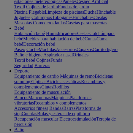
estaciones metereológicas
Paneles
Cesped Artificial
Textil
Cojines de jardín
Fundas de jardín
Piscina
Plegable
Limpieza de piscinas
Ducha
Hinchable
Juguetes
Columpios
Toboganes
Hinchables
Casitas
Mascotas
Comederos
Jaulas
Casetas para mascotas
Bebé
Habitación bebé
Humidificadores
Cestas
Colchón para
bebé
Muebles para habitación de bebé
Cunas
Cama
bebé
Decoración bebé
Paseo
Coche
Mochilas
Accesorios
Capazos
Carrito ligero
Baño e higiene
Aspirador nasal
Orinales
Textil bebé
Cojines
Funda
Seguridad
Barreras
Deporte
Equipamiento de cardio
Máquinas de remo
Bicicletas
spinning
Elípticas
Bicicletas estáticas
Recambios y
complementos
Cintas
Rodillos
Equipamiento de musculación
Bancos
Mancuernas
Máquinas
Plataformas
vibratorias
Recambios y complementos
Accesorios fitness
Bandas
Barras
Plataforma de
step
Cuerdas
Bolas y esferas de equilibrio
Recuperación muscular
Electroestimulación
Terapia de
percusión
Baño