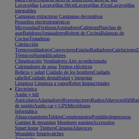
Lavavajillas
Lavavajillas 60cm
Lavavajillas 45cm
Lavavajillas
integrables
Campanas extractoras
Campanas decorativas
Pequeños electrodomésticos
Microondas
Freidoras
Aspiradores
Cafeteras
Planchas de
asar
Batidoras
Amasadores
Robots de Cocina
Balanzas de
Cocina
Tostadoras
Calefacción
Termoventiladores
Convectores
Estufas
Radiadores
Calefactores
D
Térmicos
Humidificadores
Climatización
Ventiladores
Aire acondicionado
Calentadores de agua
Termos eléctricos
Belleza y salud
Cuidado de los hombres
Cuidado
cabello
Cuidado dental
Salud y bienestar
Limpieza
Limpieza a vapor
Robot limpiacristales
Electrónica
Audio y hifi
Auriculares
Adaptadores
Reproductores
Radios
Altavoces
Hifi
Bar
de sonido
Audio car y GPS
Micrófonos
Informática
Almacenamiento
Tablets
Complementos
Portátiles
Impresoras
Gaming & streaming
Monitores gaming
Accesorios
Smart home
Timbres
Cámaras
Altavoces
Wearables
Smartwatches