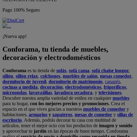
Pago 100% Seguro
¡Nueva app!
Conforama, tu tienda de muebles,
decoración y electrodomésticos
Conforama
es tu tienda de
sofás
,
sofá cama
,
sofá chaise longue
,
sillón
,
sillón relax
,
colchones
,
muebles de salón
,
mesas comedor
,
dormitorio de juvenil
,
dormitorio de matrimonio
,
canapés
,
cocinas a medida
,
decoración
,
electrodomésticos
,
frigoríficos
,
microondas
,
lavavajillas
,
lavadora secadora
, y
televisiones
.
Descubre nuestra amplia variedad de estilos en cualquier
muebles
para tu hogar,
con los mejores precios y promociones
. Crea el
espacio en el que vives gracias a nuestros
muebles de comedor
y
habitaciones,
armarios
y
zapateros
,
mesas de comedor
y
sillas de
escritorio
. Además, podrás decorar tu casa con multitud de
artículos, tener el mejor ocio con los productos de
imagen y sonido
y aprovechar tu
jardín
en las épocas de buen tiempo. Conforama
realiza el
servicio de envío a domicilio como recogida en tienda.