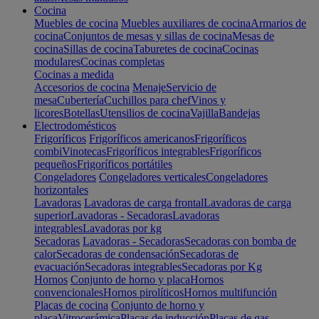
Cocina
Muebles de cocina
Muebles auxiliares de cocina
Armarios de
cocina
Conjuntos de mesas y sillas de cocina
Mesas de
cocina
Sillas de cocina
Taburetes de cocina
Cocinas
modulares
Cocinas completas
Cocinas a medida
Accesorios de cocina
Menaje
Servicio de
mesa
Cubertería
Cuchillos para chef
Vinos y
licores
Botellas
Utensilios de cocina
Vajilla
Bandejas
Electrodomésticos
Frigoríficos
Frigoríficos americanos
Frigoríficos
combi
Vinotecas
Frigoríficos integrables
Frigoríficos
pequeños
Frigoríficos portátiles
Congeladores
Congeladores verticales
Congeladores
horizontales
Lavadoras
Lavadoras de carga frontal
Lavadoras de carga
superior
Lavadoras - Secadoras
Lavadoras
integrables
Lavadoras por kg
Secadoras
Lavadoras - Secadoras
Secadoras con bomba de
calor
Secadoras de condensación
Secadoras de
evacuación
Secadoras integrables
Secadoras por Kg
Hornos
Conjunto de horno y placa
Hornos
convencionales
Hornos pirolíticos
Hornos multifunción
Placas de cocina
Conjunto de horno y
placa
Vitrocerámica
Placas de inducción
Placas de gas