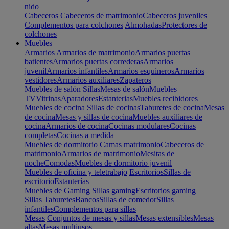
nido
Cabeceros
Cabeceros de matrimonio
Cabeceros juveniles
Complementos para colchones
Almohadas
Protectores de
colchones
Muebles
Armarios
Armarios de matrimonio
Armarios puertas
batientes
Armarios puertas correderas
Armarios
juvenil
Armarios infantiles
Armarios esquineros
Armarios
vestidores
Armarios auxiliares
Zapateros
Muebles de salón
Sillas
Mesas de salón
Muebles
TV
Vitrinas
Aparadores
Estanterias
Muebles recibidores
Muebles de cocina
Sillas de cocinas
Taburetes de cocina
Mesas
de cocina
Mesas y sillas de cocina
Muebles auxiliares de
cocina
Armarios de cocina
Cocinas modulares
Cocinas
completas
Cocinas a medida
Muebles de dormitorio
Camas matrimonio
Cabeceros de
matrimonio
Armarios de matrimonio
Mesitas de
noche
Comodas
Muebles de dormitorio juvenil
Muebles de oficina y teletrabajo
Escritorios
Sillas de
escritorio
Estanterías
Muebles de Gaming
Sillas gaming
Escritorios gaming
Sillas
Taburetes
Bancos
Sillas de comedor
Sillas
infantiles
Complementos para sillas
Mesas
Conjuntos de mesas y sillas
Mesas extensibles
Mesas
altas
Mesas multiusos