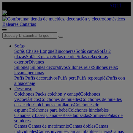
🔵Cambia tu electro con
-10% EXTRA
de descuento ☑️
AQUÍ
Baleares
Canarias
Sofás
Sofás
Chaise Longue
Rinconeras
Sofás cama
Sofás 2
plazas
Sofás 3 plazas
Sofás de piel
Sofás relax
Sofás
exterior
Divanes
Sillones
Sillones decorativos
Sillones relax
Sillones relax
levantapersonas
Puffs
Puffs decorativos
Puffs pera
Puffs reposapiés
Puffs con
almacenaje
Descanso
Colchones
Packs colchón y canapé
Colchones
viscoelásticos
Colchones de muelles
Colchones de muelles
ensacados
Colchones enrollados
Colchones de
espuma
Colchones para bebé
Colchones hinchables
Canapés y bases
Canapés
Base tapizadas
Somieres
Patas de
somieres
Camas
Camas de matrimonio
Camas dobles
Camas
individuales
Camas juveniles
Camas infantiles
Literas
Camas