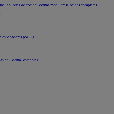
ina
Taburetes de cocina
Cocinas modulares
Cocinas completas
s
bles
Secadoras por Kg
as de Cocina
Tostadoras