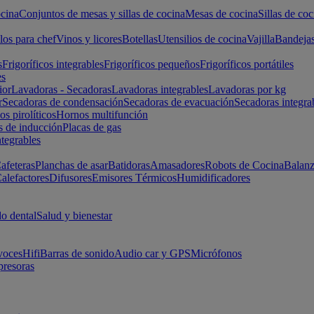
cina
Conjuntos de mesas y sillas de cocina
Mesas de cocina
Sillas de coc
los para chef
Vinos y licores
Botellas
Utensilios de cocina
Vajilla
Bandeja
s
Frigoríficos integrables
Frigoríficos pequeños
Frigoríficos portátiles
es
ior
Lavadoras - Secadoras
Lavadoras integrables
Lavadoras por kg
r
Secadoras de condensación
Secadoras de evacuación
Secadoras integra
s pirolíticos
Hornos multifunción
s de inducción
Placas de gas
ntegrables
afeteras
Planchas de asar
Batidoras
Amasadores
Robots de Cocina
Balanz
alefactores
Difusores
Emisores Térmicos
Humidificadores
o dental
Salud y bienestar
voces
Hifi
Barras de sonido
Audio car y GPS
Micrófonos
presoras