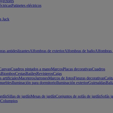
oyectores
éctricas
Patinetes eléctricos
s Jack
ras antideslizantes
Alfombras de exterior
Alfombras de baño
Alfombras 
Canvas
Cuadros pintados a mano
Marcos
Placas decorativas
Cuadros
s
Biombos
Cestas
Baúles
Revisteros
Cajas
s artificiales
Maceteros
Jarrones
Marcos de fotos
Figuras decorativas
Cajit
muebles
Iluminación para dormitorio
Iluminación exterior
Guirnaldas
Bali
ardín
Sillas de jardín
Mesas de jardín
Conjuntos de sofás de jardín
Sofás j
s
Columpios