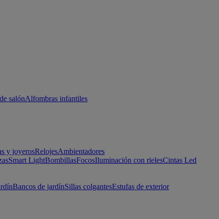
de salón
Alfombras infantiles
as y joyeros
Relojes
Ambientadores
zas
Smart Light
Bombillas
Focos
Iluminación con rieles
Cintas Led
ardín
Bancos de jardín
Sillas colgantes
Estufas de exterior