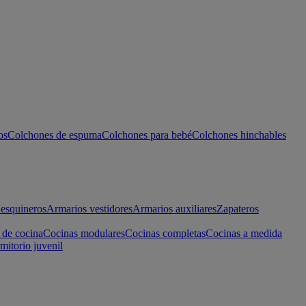
os
Colchones de espuma
Colchones para bebé
Colchones hinchables
esquineros
Armarios vestidores
Armarios auxiliares
Zapateros
 de cocina
Cocinas modulares
Cocinas completas
Cocinas a medida
mitorio juvenil