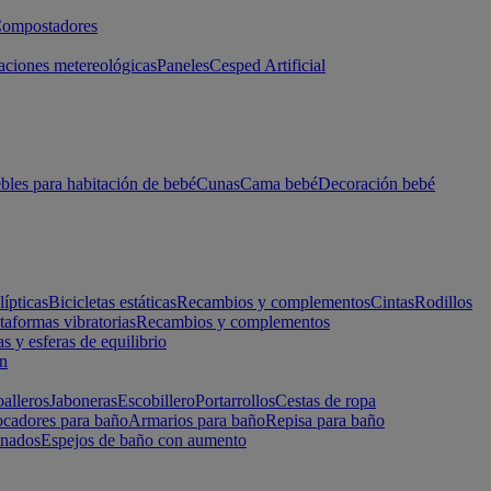
ompostadores
aciones metereológicas
Paneles
Cesped Artificial
les para habitación de bebé
Cunas
Cama bebé
Decoración bebé
lípticas
Bicicletas estáticas
Recambios y complementos
Cintas
Rodillos
taformas vibratorias
Recambios y complementos
s y esferas de equilibrio
ón
alleros
Jaboneras
Escobillero
Portarrollos
Cestas de ropa
cadores para baño
Armarios para baño
Repisa para baño
inados
Espejos de baño con aumento