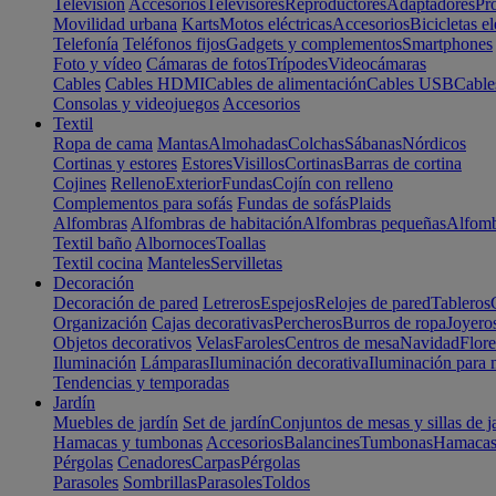
Televisión
Accesorios
Televisores
Reproductores
Adaptadores
Pr
Movilidad urbana
Karts
Motos eléctricas
Accesorios
Bicicletas el
Telefonía
Teléfonos fijos
Gadgets y complementos
Smartphones
Foto y vídeo
Cámaras de fotos
Trípodes
Videocámaras
Cables
Cables HDMI
Cables de alimentación
Cables USB
Cable
Consolas y videojuegos
Accesorios
Textil
Ropa de cama
Mantas
Almohadas
Colchas
Sábanas
Nórdicos
Cortinas y estores
Estores
Visillos
Cortinas
Barras de cortina
Cojines
Relleno
Exterior
Fundas
Cojín con relleno
Complementos para sofás
Fundas de sofás
Plaids
Alfombras
Alfombras de habitación
Alfombras pequeñas
Alfomb
Textil baño
Albornoces
Toallas
Textil cocina
Manteles
Servilletas
Decoración
Decoración de pared
Letreros
Espejos
Relojes de pared
Tableros
Organización
Cajas decorativas
Percheros
Burros de ropa
Joyero
Objetos decorativos
Velas
Faroles
Centros de mesa
Navidad
Flore
Iluminación
Lámparas
Iluminación decorativa
Iluminación para 
Tendencias y temporadas
Jardín
Muebles de jardín
Set de jardín
Conjuntos de mesas y sillas de j
Hamacas y tumbonas
Accesorios
Balancines
Tumbonas
Hamaca
Pérgolas
Cenadores
Carpas
Pérgolas
Parasoles
Sombrillas
Parasoles
Toldos