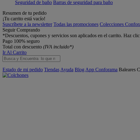
Seguridad de baño
Barras de seguridad para baño
Resumen de tu pedido
¡Tu carrito está vacío!
Suscríbete a la newsletter
Todas las promociones
Colecciones Confo
Seguir Comprando
*Descuentos, cupones y servicios son aplicados en el carrito. Haz cli
Pago 100% seguro
Total con descuento
(IVA incluido*)
Ir Al Carrito
Estado de mi pedido
Tiendas
Ayuda
Blog
App Conforama
Baleares
C