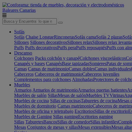
Baleares
Canarias
Sofás
Sofás
Chaise Longue
Rinconeras
Sofás cama
Sofás 2 plazas
Sofá
Sillones
Sillones decorativos
Sillones relax
Sillones relax levant
Puffs
Puffs decorativos
Puffs pera
Puffs reposapiés
Puffs con al
Descanso
Colchones
Packs colchón y canapé
Colchones viscoelásticos
Col
Canapés y bases
Canapés
Base tapizadas
Somieres
Patas de somi
Camas
Camas de matrimonio
Camas dobles
Camas individuales
Cabeceros
Cabeceros de matrimonio
Cabeceros juveniles
Complementos para colchones
Almohadas
Protectores de colch
Muebles
Armarios
Armarios de matrimonio
Armarios puertas batientes
Ar
Muebles de salón
Sillas
Mesas de salón
Muebles TV
Vitrinas
Apa
Muebles de cocina
Sillas de cocinas
Taburetes de cocina
Mesas d
Muebles de dormitorio
Camas matrimonio
Cabeceros de matrim
Muebles de oficina y teletrabajo
Escritorios
Sillas de escritorio
Es
Muebles de Gaming
Sillas gaming
Escritorios gaming
Sillas
Taburetes
Bancos
Sillas de comedor
Sillas infantiles
Complem
Mesas
Conjuntos de mesas y sillas
Mesas extensibles
Mesas alta