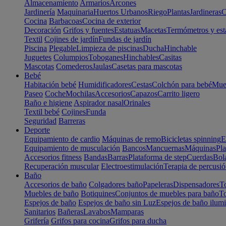
Almacenamiento
Armarios
Arcones
Jardinería
Maquinaria
Huertos Urbanos
Riego
Plantas
Jardineras
C
Cocina
Barbacoas
Cocina de exterior
Decoración
Grifos y fuentes
Estatuas
Macetas
Termómetros y est
Textil
Cojines de jardín
Fundas de jardín
Piscina
Plegable
Limpieza de piscinas
Ducha
Hinchable
Juguetes
Columpios
Toboganes
Hinchables
Casitas
Mascotas
Comederos
Jaulas
Casetas para mascotas
Bebé
Habitación bebé
Humidificadores
Cestas
Colchón para bebé
Mueb
Paseo
Coche
Mochilas
Accesorios
Capazos
Carrito ligero
Baño e higiene
Aspirador nasal
Orinales
Textil bebé
Cojines
Funda
Seguridad
Barreras
Deporte
Equipamiento de cardio
Máquinas de remo
Bicicletas spinning
E
Equipamiento de musculación
Bancos
Mancuernas
Máquinas
Pla
Accesorios fitness
Bandas
Barras
Plataforma de step
Cuerdas
Bola
Recuperación muscular
Electroestimulación
Terapia de percusi
Baño
Accesorios de baño
Colgadores baño
Papeleras
Dispensadores
To
Muebles de baño
Botiquines
Conjuntos de muebles para baño
To
Espejos de baño
Espejos de baño sin Luz
Espejos de baño ilum
Sanitarios
Bañeras
Lavabos
Mamparas
Grifería
Grifos para cocina
Grifos para ducha