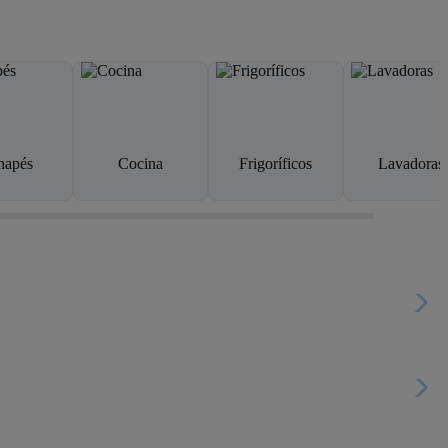
napés
Cocina
Frigoríficos
Lavadoras