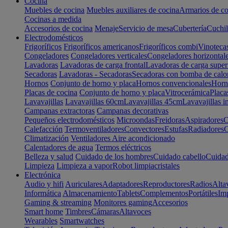
Cocina
Muebles de cocina
Muebles auxiliares de cocina
Armarios de co
Cocinas a medida
Accesorios de cocina
Menaje
Servicio de mesa
Cubertería
Cuchil
Electrodomésticos
Frigoríficos
Frigoríficos americanos
Frigoríficos combi
Vinoteca
Congeladores
Congeladores verticales
Congeladores horizontal
Lavadoras
Lavadoras de carga frontal
Lavadoras de carga super
Secadoras
Lavadoras - Secadoras
Secadoras con bomba de calo
Hornos
Conjunto de horno y placa
Hornos convencionales
Horno
Placas de cocina
Conjunto de horno y placa
Vitrocerámica
Placa
Lavavajillas
Lavavajillas 60cm
Lavavajillas 45cm
Lavavajillas i
Campanas extractoras
Campanas decorativas
Pequeños electrodomésticos
Microondas
Freidoras
Aspiradores
C
Calefacción
Termoventiladores
Convectores
Estufas
Radiadores
C
Climatización
Ventiladores
Aire acondicionado
Calentadores de agua
Termos eléctricos
Belleza y salud
Cuidado de los hombres
Cuidado cabello
Cuidad
Limpieza
Limpieza a vapor
Robot limpiacristales
Electrónica
Audio y hifi
Auriculares
Adaptadores
Reproductores
Radios
Alta
Informática
Almacenamiento
Tablets
Complementos
Portátiles
Im
Gaming & streaming
Monitores gaming
Accesorios
Smart home
Timbres
Cámaras
Altavoces
Wearables
Smartwatches