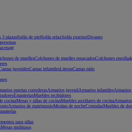
s 3 plazas
Sofás de piel
Sofás relax
Sofás exterior
Divanes
apersonas
macenaje
chones de muelles
Colchones de muelles ensacados
Colchones enrollad
eres
Camas juveniles
Camas infantiles
Literas
Camas nido
ones
marios puertas correderas
Armarios juvenil
Armarios infantiles
Armarios 
radores
Estanterias
Muebles recibidores
e cocina
Mesas y sillas de cocina
Muebles auxiliares de cocina
Armarios
onio
Armarios de matrimonio
Mesitas de noche
Comodas
Muebles de dor
tanterías
entos para sillas
s
Mesas multiusos